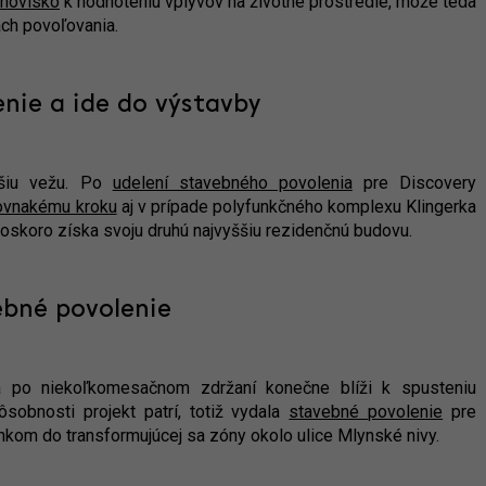
anovisko
k hodnoteniu vplyvov na životné prostredie, môže teda
ach povoľovania.
nie a ide do výstavby
lšiu vežu. Po
udelení stavebného povolenia
pre Discovery
ovnakému kroku
aj v prípade polyfunkčného komplexu Klingerka
čoskoro získa svoju druhú najvyššiu rezidenčnú budovu.
ebné povolenie
a po niekoľkomesačnom zdržaní konečne blíži k spusteniu
sobnosti projekt patrí, totiž vydala
stavebné povolenie
pre
kom do transformujúcej sa zóny okolo ulice Mlynské nivy.