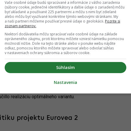
Vaše osobné údaje budú spracúvané a informácie z vášho zariadenia
(súbory cookie, jedinečné identifikátory a ďalšie údaje o zariadení) môžu
byť ukladané a používané 225 partnermi a môžu s nimi byť zdieľané
nálnom šate
alebo môžu byť využívané konkrétne týmito webovými stránkami. My
a naši partneri môžeme používať presné údaje o geolokácii.
Pozrite si
zoznam partnerov.
Niektorí dodávatelia môžu spracúvať vaše osobné údaje na základe
dministratívneho komplexu Twin City Tower a sprístupňujú sa
oprávneného záujmu, proti ktorému môžete vzniesť námietku pomocou
kus príjemného verejného priestranstva.
možností nižšie. Dole na tejto stránke alebo v ponuke webu nájdite
odkaz, pomocou ktorého môžete spravovať alebo odvolať súhlas
v nastaveniach ochrany súkromia a súborov cookie.
Súhlasím
Nastavenia
adne kontroverzných bratislavských projektov, Green Park, sa
 záverečné stanovisko Ministerstva životného prostredia, ktoré
illo realizáciu optimálneho variantu.
itiku projektu Eurovea 2