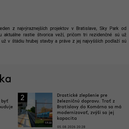
en z najvýraznejších projektov v Bratislave, Sky Park od
 aktuálne rastie štvorica veží, pričom tri rezidenčné sú už
 už v štádiu hrubej stavby a práve z jej najvyšších podlaží sú
ska
Drastické zlepšenie pre
2
 byť
železničnú dopravu. Trať z
buduje
Bratislavy do Komárna sa má
modernizovať, zvýši sa jej
kapacita
05.08.2026 20:28