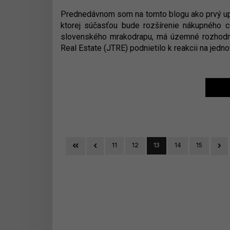
Prednedávnom som na tomto blogu ako prvý upoz
ktorej súčasťou bude rozšírenie nákupného ce
slovenského mrakodrapu, má územné rozhodnuti
Real Estate (JTRE) podnietilo k reakcii na jedno
First
Previous
Ne
11
12
13
14
15