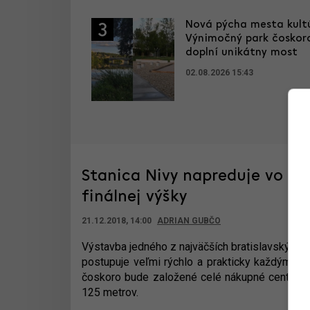
Nová pýcha mesta kultú
3
Výnimočný park čoskor
doplní unikátny most
02.08.2026 15:43
Stanica Nivy napreduje vo vý
finálnej výšky
21.12.2018, 14:00
ADRIAN GUBČO
Výstavba jedného z najväčších bratislavských p
postupuje veľmi rýchlo a prakticky každým dňo
čoskoro bude založené celé nákupné centrum a
125 metrov.