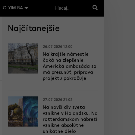
O YIM.BA
Najčítanejšie
26.07.2026 12:00
Najkrajšie námestie
čaká na zlepšenie.
Americká ambasáda sa
má presunúť, príprava
projektu pokračuje
27.07.2026 21:02
Najnovší div sveta
vznikne v Holandsku. Na
rotterdamskom nábreží
vznikne absolútne
unikátne dielo