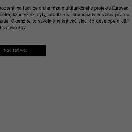
ornil na fakt, že druhá fáza multifunkčného projektu Eurovea,
ntra, kancelárie, byty, predĺženie promenády a vznik prvého
e. Okamžite to vyvolalo aj kritickú vlnu, čo developera J&T
tlivé výhrady.
Načitať viac
xt