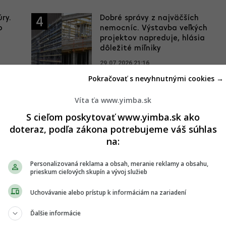
ry.
Dobré správy z najväčších
4
o
nemocníc. Výstavba veľkých
projektov napreduje, hlásia
dôležité míľniky
29.07.2026 21:16
Pokračovať s nevyhnutnými cookies →
Víta ťa www.yimba.sk
S cieľom poskytovať www.yimba.sk ako
stavbe, Nivy Tower presiahol polovicu
doteraz, podľa zákona potrebujeme váš súhlas
na:
Personalizovaná reklama a obsah, meranie reklamy a obsahu,
prieskum cieľových skupín a vývoj služieb
rojektov, Stanice Nivy a súvisiacej výškovej budovy Nivy Tower,
m mení nielen lokalitu Nív, ale aj panorámu celého mesta. Už
Uchovávanie alebo prístup k informáciám na zariadení
 autobusová stanica, veža je už za polovicou konečnej výšky
Ďalšie informácie