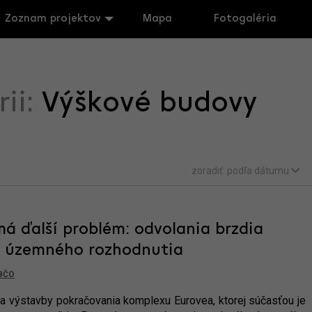
Zoznam projektov
Mapa
Fotogaléria
rii:
Výškové budovy
zoradiť:
podľa dátumu
á ďalší problém: odvolania brzdia
e územného rozhodnutia
BČO
ia výstavby pokračovania komplexu Eurovea, ktorej súčasťou je