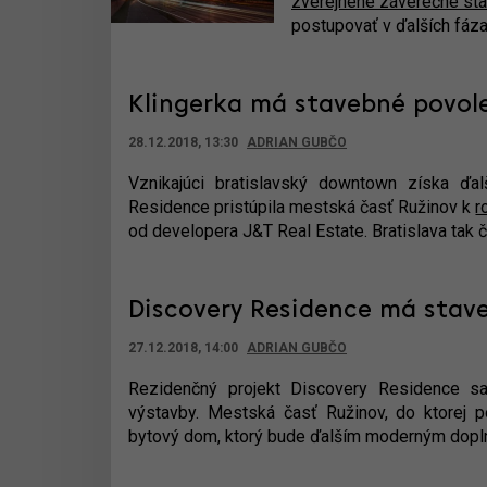
zverejnené záverečné st
postupovať v ďalších fáz
Klingerka má stavebné povole
28.12.2018, 13:30
ADRIAN GUBČO
Vznikajúci bratislavský downtown získa ďa
Residence pristúpila mestská časť Ružinov k
r
od developera J&T Real Estate. Bratislava tak 
Discovery Residence má stav
27.12.2018, 14:00
ADRIAN GUBČO
Rezidenčný projekt Discovery Residence s
výstavby. Mestská časť Ružinov, do ktorej pô
bytový dom, ktorý bude ďalším moderným dopln