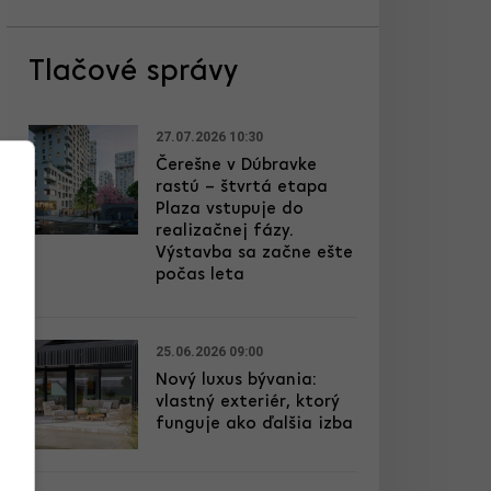
Tlačové správy
27.07.2026 10:30
Čerešne v Dúbravke
rastú – štvrtá etapa
Plaza vstupuje do
realizačnej fázy.
Výstavba sa začne ešte
počas leta
25.06.2026 09:00
Nový luxus bývania:
vlastný exteriér, ktorý
funguje ako ďalšia izba