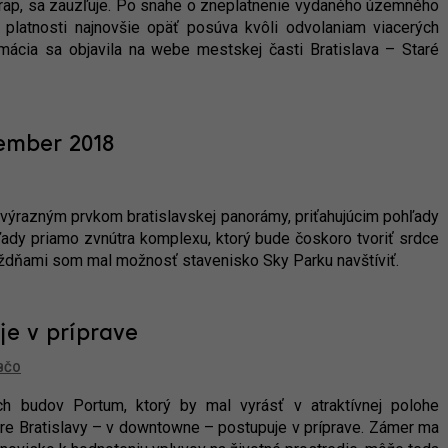
rap, sa zauzľuje. Po snahe o zneplatnenie vydaného územného
 platnosti najnovšie opäť posúva kvôli odvolaniam viacerých
rmácia sa objavila na webe mestskej časti Bratislava – Staré
ember 2018
te výrazným prvkom bratislavskej panorámy, priťahujúcim pohľady
ady priamo zvnútra komplexu, ktorý bude čoskoro tvoriť srdce
týždňami som mal možnosť stavenisko Sky Parku navštíviť.
e v príprave
BČO
ch budov Portum, ktorý by mal vyrásť v atraktívnej polohe
e Bratislavy – v downtowne – postupuje v príprave. Zámer ma