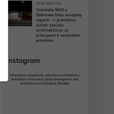
22.06.2026 13:30
Zastávka MHD v
Dúbravke hlási európsky
úspech - v prestížnej
súťaži zaujala
architektúrou aj
prístupom k verejnému
priestoru
Instagram
Informácie o projektoch, výstavbe a architektúre v
Bratislave | Information about development and
architecture in Bratislava, Slovakia