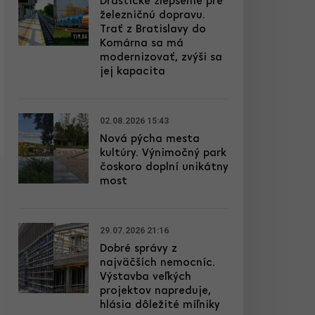
Drastické zlepšenie pre
železničnú dopravu.
Trať z Bratislavy do
Komárna sa má
modernizovať, zvýši sa
jej kapacita
02.08.2026 15:43
Nová pýcha mesta
kultúry. Výnimočný park
čoskoro doplní unikátny
most
29.07.2026 21:16
Dobré správy z
najväčších nemocníc.
Výstavba veľkých
projektov napreduje,
hlásia dôležité míľniky