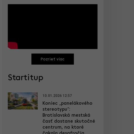
Pozrieť viac
Startitup
10.01.2026 12:57
Koniec „panelákového
stereotypu“:
Bratislavská mestská
časť dostane skutočné
centrum, na ktoré
čakala desaťročia