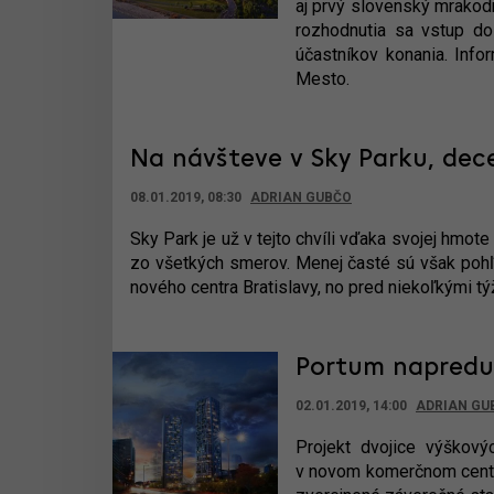
aj prvý slovenský mrakod
rozhodnutia sa vstup do
účastníkov konania. Info
Mesto.
Na návšteve v Sky Parku, dec
08.01.2019, 08:30
ADRIAN GUBČO
Sky Park je už v tejto chvíli vďaka svojej hmo
zo všetkých smerov. Menej časté sú však pohľ
nového centra Bratislavy, no pred niekoľkými 
Portum napreduj
02.01.2019, 14:00
ADRIAN GU
Projekt dvojice výškový
v novom komerčnom centr