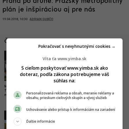
Praha po druhé: Pražský metropolitný
plán je inšpiráciou aj pre nás
19.04.2018, 10:30
ADRIAN GUBČO
Články zo Slovenska
Pokračovať s nevyhnutnými cookies →
1
2
Víta ťa www.yimba.sk
S cieľom poskytovať www.yimba.sk ako
doteraz, podľa zákona potrebujeme váš
súhlas na:
Milióny do vyššieho vzdelania.
Drastické zlepšenie pre
Trenčín chce byť univerzitným
železničnú dopravu. Trať z
Personalizovaná reklama a obsah, meranie reklamy a
mestom, buduje nový kampus
Bratislavy do Komárna sa má
obsahu, prieskum cieľových skupín a vývoj služieb
modernizovať, zvýši sa jej
kapacita
Uchovávanie alebo prístup k informáciám na zariadení
3
4
Ďalšie informácie