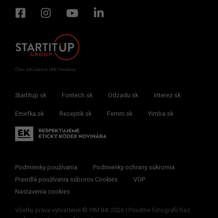
Člen združenia IAB Slovakia
Startitup.sk
Fontech.sk
Odzadu.sk
interez.sk
Emefka.sk
Receptik.sk
Femm.sk
Yimba.sk
Podmienky používania
Podmienky ochrany súkromia
Pravidlá používania súborov Cookies
VOP
Nastavenia cookies
Všetky práva vyhradené © YIM.BA 2026 | Použitie fotografií bez