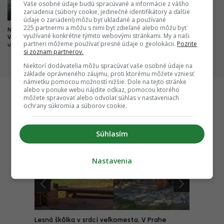
Vaše osobné údaje budú spracúvané a informácie z vášho
zariadenia (súbory cookie, jedinečné identifikátory a ďalšie
údaje o zariadení) môžu byť ukladané a používané
225 partnermi a môžu s nimi byť zdieľané alebo môžu byť
Nová pýcha mesta kultúry.
Dobré správy z najväčších
využívané konkrétne týmito webovými stránkami. My a naši
Výnimočný park čoskoro doplní
nemocníc. Výstavba veľkých
partneri môžeme používať presné údaje o geolokácii.
Pozrite
unikátny most
projektov napreduje, hlásia
si zoznam partnerov.
dôležité míľniky
Niektorí dodávatelia môžu spracúvať vaše osobné údaje na
základe oprávneného záujmu, proti ktorému môžete vzniesť
námietku pomocou možností nižšie. Dole na tejto stránke
alebo v ponuke webu nájdite odkaz, pomocou ktorého
môžete spravovať alebo odvolať súhlas v nastaveniach
ochrany súkromia a súborov cookie.
Startitup
Súhlasím
Nastavenia
r. Na
Lesná škôlka v srdci veľkomesta. V Prahe
Domov o