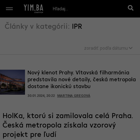
Články v kategórii:
IPR
zoradiť:
podľa dátumu
Nový klenot Prahy. Vltavská filharmónia
predstavila nové detaily, česká metropola
dostane ikonickú stavbu
30.01.2024, 20:22
MARTINA GREGOVÁ
HolKa, ktorú si zamilovala celá Praha.
Česká metropola získala vzorový
projekt pre ľudí