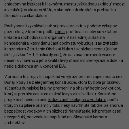
ohľadom na blízkosť k Hlavnému mestu „výkladnou skriňou“ medzi
investičnými akciami štátu, v skutočnosti ide skôr o prehliadku
škandálu za škandálom.
Pochybnosti vyvolávala už príprava projektu v podobe výkupov
pozemkov, z ktorého podľa
médií
profitovali osoby so vzťahom
k vláde a rozhodovacím orgánom. V následnej súťaži na
koncesionára, ktorý danú časť obchvatu vybuduje, zas zvíťazilo
konzorcium Združenie Obchvat Nula s tak nízkou cenou (alebo
skôr „nízkou“ – 1,9 miliardy eur), že sa zásadne menili viaceré
riešenia v návrhu a jeho kvalitatívny štandard išiel výrazne dole - a
nebola dokonca ani ukončená EIA.
V praxi sa to prejavilo napríklad vo výraznom redizajne mosta cez
Dunaj, ktorý sa z elegantnej konštrukcie, ktorá by bola príťažlivou
súčasťou dunajskej krajiny, premenil na ohavný betónový koridor,
ktorý si preráža cestu cez lužné lesy v okolí veľtoku. Konkrétne
projektové riešenie bolo
kritizované ekológmi a vodákmi
, podľa
ktorých sú piliere priamo v toku rieky navrhnuté tak zle, že zhoršia
bezpečnosť vodákov v ich blízkosti. Nanešťastie, ich protest ostal
nevypočutý, neozvala sa napríklad ani Slovenská komora
architektov.