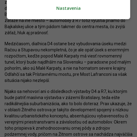
zlepšenia. Čiastočne sa síce (trúfnem si povedať, že aj tak len
Nastavenia
dočasne) naozaj uľaví obyvateľom obcí a miest juhovýchodne od
Bratislavy, pre Hlavné mesto však výstavba prinesie len presun
záťaže na iné miesto – automobily z R7 totiž vyústia priamo do
Bajkalskej ulice a tým pádom takmer do centra mesta, čo zvýši
záťaž, hluk aj prašnosť.
Medzičasom, diaľnica D4 ostane bez vybudovania úseku medzi
Račou a Stupavou nekompletná, čo je ale opäť úsek s enormným
rozpočtom, keďže popod Malé Karpaty má viesť rovnomenný
tunel, ktorý bude najdlhším na Slovensku – paradoxne pod malým
pohorím, ako sú Malé Karpaty, a nie na hornatom severe krajiny.
Odľahčí sa tak Prístavnému mostu, pre Most Lafranconi sa však
situácia nijako nezlepší.
Nijako sa nehovorí ani o dôsledkoch výstavby D4 a R7, ku ktorým
bude patriť masívna výstavba v zázemí Bratislavy, teda ešte
radikálnejšia suburbanizácia, ako to bolo doteraz. Prax ukazuje, že
v oblasti Žitného ostrova je takýto development spojený s nízkou
kvalitou urbanistického konceptu, absentujúcou vybavenosťou či
verejnými priestranstvami a závislosťou od automobilov. Okrem
toho prispieva k znehodnocovaniu ornej pôdy a zdrojov
podzemnej vody, pričom na Žitnom ostrove sa nachádza najväčšia