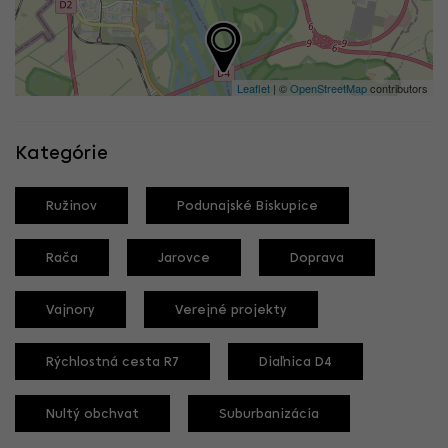
Leaflet
| ©
OpenStreetMap
contributors
Kategórie
Ružinov
Podunajské Biskupice
Rača
Jarovce
Doprava
Vajnory
Verejné projekty
Rýchlostná cesta R7
Diaľnica D4
Nultý obchvat
Suburbanizácia