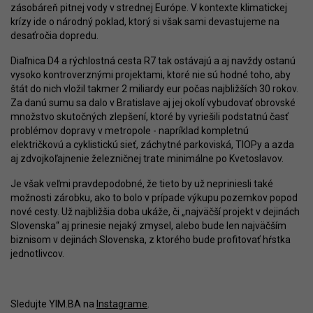
zásobáreň pitnej vody v strednej Európe. V kontexte klimatickej
krízy ide o národný poklad, ktorý si však sami devastujeme na
desaťročia dopredu.
Diaľnica D4 a rýchlostná cesta R7 tak ostávajú a aj navždy ostanú
vysoko kontroverznými projektami, ktoré nie sú hodné toho, aby
štát do nich vložil takmer 2 miliardy eur počas najbližších 30 rokov.
Za danú sumu sa dalo v Bratislave aj jej okolí vybudovať obrovské
množstvo skutočných zlepšení, ktoré by vyriešili podstatnú časť
problémov dopravy v metropole - napríklad kompletnú
električkovú a cyklistickú sieť, záchytné parkoviská, TIOPy a azda
aj zdvojkoľajnenie železničnej trate minimálne po Kvetoslavov.
Je však veľmi pravdepodobné, že tieto by už nepriniesli také
možnosti zárobku, ako to bolo v prípade výkupu pozemkov popod
nové cesty. Už najbližšia doba ukáže, či „najväčší projekt v dejinách
Slovenska“ aj prinesie nejaký zmysel, alebo bude len najväčším
biznisom v dejinách Slovenska, z ktorého bude profitovať hŕstka
jednotlivcov.
Sledujte YIM.BA na
Instagrame
.