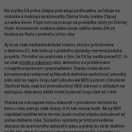
Na zvyšku D4 práce údajne pokračujú podľa plánu, asfaltuje sa
vozovka a realizujú sa križovatky Čierna Voda, Ivanka-Západ
a Ivanka-Sever. Popri tom sa pracuje na prekládke cesty pri Čiernej
Vode. Koncesionár očakáva dokončenie celého úseku D4 od
Ketelca po Raču v priebehu tohto roka.
Aj tu sa však nachádza kritické miesto, ktorým je križovanie
s diaľnicou D1, kde bola už v priebehu výstavby menená podoba
projektu. Pôvodne sa uvažovalo s tým, že D4 by viedla ponad D1, to
sa však
stretlo s odporom
obcí, aktivistov a s problémami
s majetkovoprávnym vysporiadaním. Stavbu mala okrem
koncesionára realizovať aj Národná diaľničná spoločnosť, pôvodný
plán, kde by najprv svoju časť vybudovala NDS a potom Združenie
Obchvat Nula, však bol prehodnotený. NDS zároveň s ohľadom na
existujúcu dopravnú záťaž môže budovať svoju časť až v lete.
Stavba sa má napriek tomu dokončiť v pôvodnom termíne ku
koncu roka, panujú však obavy, či to tak naozaj bude. Ak by NDS
napríklad nestihla letný termín, bude možné stavbu dobudovať až
počas ďalšieho roka. Súčasťou výstavby je totiž prevedenie
dopravy do spevneného deliaceho pásu a jednej zo strán diaľnice