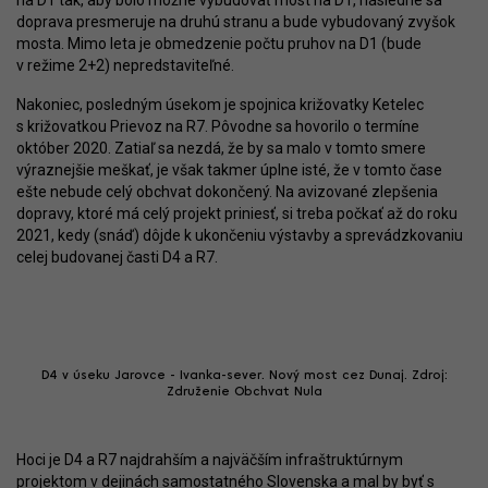
na D1 tak, aby bolo možné vybudovať most na D1, následne sa
doprava presmeruje na druhú stranu a bude vybudovaný zvyšok
mosta. Mimo leta je obmedzenie počtu pruhov na D1 (bude
v režime 2+2) nepredstaviteľné.
Nakoniec, posledným úsekom je spojnica križovatky Ketelec
s križovatkou Prievoz na R7. Pôvodne sa hovorilo o termíne
október 2020. Zatiaľ sa nezdá, že by sa malo v tomto smere
výraznejšie meškať, je však takmer úplne isté, že v tomto čase
ešte nebude celý obchvat dokončený. Na avizované zlepšenia
dopravy, ktoré má celý projekt priniesť, si treba počkať až do roku
2021, kedy (snáď) dôjde k ukončeniu výstavby a sprevádzkovaniu
celej budovanej časti D4 a R7.
D4 v úseku Jarovce - Ivanka-sever. Nový most cez Dunaj. Zdroj:
Združenie Obchvat Nula
Hoci je D4 a R7 najdrahším a najväčším infraštruktúrnym
projektom v dejinách samostatného Slovenska a mal by byť s