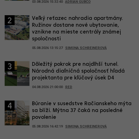
03.08.2026 15:32:40
ADRIAN GUBČO
Veľký reťazec nahradia apartmány.
2
Ružinov dostane nové ubytovanie,
vznikne na mieste centrály známej
spoločnosti
05.08.2026 13:15:27
SIMONA SCHREINEROVÁ
Dôležitý pokrok pre najdlhší tunel.
3
Národná diaľničná spoločnosť hľadá
projektanta pre kľúčový úsek D4
04.08.2026 21:00:00
RED
Búranie v susedstve Račianskeho mýta
4
sa blíži. Mýtna 37 čaká na posledné
povolenie
05.08.2026 16:42:19
SIMONA SCHREINEROVÁ