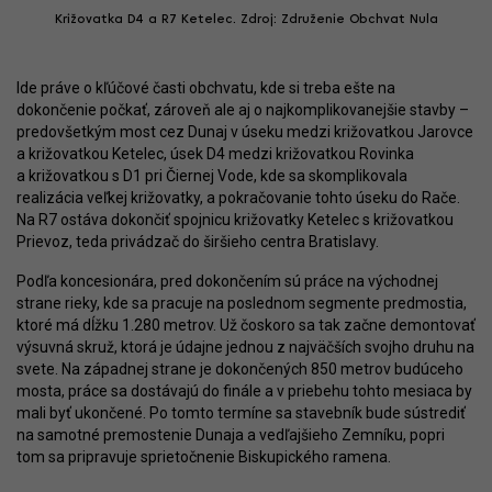
Križovatka D4 a R7 Ketelec. Zdroj: Združenie Obchvat Nula
Ide práve o kľúčové časti obchvatu, kde si treba ešte na
dokončenie počkať, zároveň ale aj o najkomplikovanejšie stavby –
predovšetkým most cez Dunaj v úseku medzi križovatkou Jarovce
a križovatkou Ketelec, úsek D4 medzi križovatkou Rovinka
a križovatkou s D1 pri Čiernej Vode, kde sa skomplikovala
realizácia veľkej križovatky, a pokračovanie tohto úseku do Rače.
Na R7 ostáva dokončiť spojnicu križovatky Ketelec s križovatkou
Prievoz, teda privádzač do širšieho centra Bratislavy.
Podľa koncesionára, pred dokončením sú práce na východnej
strane rieky, kde sa pracuje na poslednom segmente predmostia,
ktoré má dĺžku 1.280 metrov. Už čoskoro sa tak začne demontovať
výsuvná skruž, ktorá je údajne jednou z najväčších svojho druhu na
svete. Na západnej strane je dokončených 850 metrov budúceho
mosta, práce sa dostávajú do finále a v priebehu tohto mesiaca by
mali byť ukončené. Po tomto termíne sa stavebník bude sústrediť
na samotné premostenie Dunaja a vedľajšieho Zemníku, popri
tom sa pripravuje sprietočnenie Biskupického ramena.