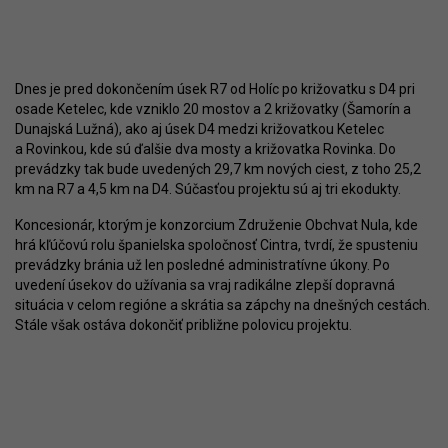
Dnes je pred dokončením úsek R7 od Holíc po križovatku s D4 pri
osade Ketelec, kde vzniklo 20 mostov a 2 križovatky (Šamorín a
Dunajská Lužná), ako aj úsek D4 medzi križovatkou Ketelec
a Rovinkou, kde sú ďalšie dva mosty a križovatka Rovinka. Do
prevádzky tak bude uvedených 29,7 km nových ciest, z toho 25,2
km na R7 a 4,5 km na D4. Súčasťou projektu sú aj tri ekodukty.
Koncesionár, ktorým je konzorcium Združenie Obchvat Nula, kde
hrá kľúčovú rolu španielska spoločnosť Cintra, tvrdí, že spusteniu
prevádzky bránia už len posledné administratívne úkony. Po
uvedení úsekov do užívania sa vraj radikálne zlepší dopravná
situácia v celom regióne a skrátia sa zápchy na dnešných cestách.
Stále však ostáva dokončiť približne polovicu projektu.