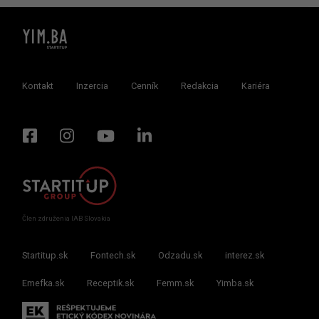
Kontakt
Inzercia
Cenník
Redakcia
Kariéra
Člen združenia IAB Slovakia
Startitup.sk
Fontech.sk
Odzadu.sk
interez.sk
Emefka.sk
Receptik.sk
Femm.sk
Yimba.sk