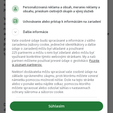
s ohľadom na nedostatočnú úroveň prevedenia cesty prevziať, čo
Personalizovaná reklama a obsah, meranie reklamy a
je potrebné k spusteniu prevádzky.
obsahu, prieskum cieľových skupín a vývoj služieb
V budúcnosti nie je vylúčené, že by takto mohli postupovať aj iné
Uchovávanie alebo prístup k informáciám na zariadení
orgány. Napríklad v prípade úseku D4 pri moste Jarovce vzniklo
nezmyselné riešenie, kedy je most vedený ponad železničnú trať
Ďalšie informácie
a cestu do Rusoviec na násype a nie na estakáde. Výsledkom je, že
zver, ktorá tadiaľto často migruje, bude zvedená do úzkeho
Vaše osobné údaje budú spracúvané a informácie z vášho
priestoru popri železničnej trati alebo vozovke, čo vytvára
zariadenia (súbory cookie, jedinečné identifikátory a ďalšie
údaje o zariadení) môžu byť ukladané a používané
potenciál pre vznik nebezpečných situácií. Takéto riešenie by
225 partnermi a môžu s nimi byť zdieľané alebo môžu byť
taktiež nemal zodpovedný orgán prebrať.
využívané konkrétne týmito webovými stránkami. My a naši
partneri môžeme používať presné údaje o geolokácii.
Pozrite
si zoznam partnerov.
Niektorí dodávatelia môžu spracúvať vaše osobné údaje na
základe oprávneného záujmu, proti ktorému môžete vzniesť
námietku pomocou možností nižšie. Dole na tejto stránke
R7 v úseku Dunajská Lužná - Holice. Napriek tomu, že stavba je
alebo v ponuke webu nájdite odkaz, pomocou ktorého
prakticky ukončená, TSK má výhrady ku kvalite prác a nechce ju
môžete spravovať alebo odvolať súhlas v nastaveniach
prebrať. Zdroj: Združenie Obchvat Nula
ochrany súkromia a súborov cookie.
D4 a R7 tak zatiaľ spôsobuje viac problémov ako osohu, a existujú
Súhlasím
dôvody pre pochybnosti, či s dokončením projektu prídu výrazné