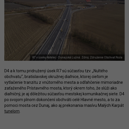
R7 v úseku Ketelec - Dunajská Lužná. Zdroj: Združenie Obchvat Nula
D4 a k tomu pridružený úsek R7 sú súčasťou tzv. „Nultého
obchvatu“, bratislavskej okružnej diaľnice, ktorej cieľom je
vytlačenie tranzitu z vnútorného mesta a odľahčenie mimoriadne
zaťaženého Prístavného mosta, ktorý okrem toho, že slúži ako
diaľničný, je aj dôležitou súčasťou mestskej komunikačnej siete. D4
po svojom plnom dokončení obchváti celé Hlavné mesto, a to za
pomoci mosta cez Dunaj, ako aj prekonania masívu Malých Karpát
tunelom
.