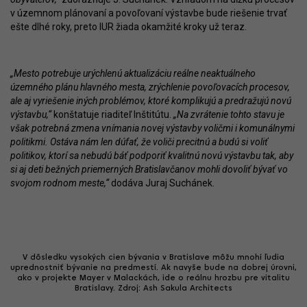
v územnom plánovaní a povoľovaní výstavbe bude riešenie trvať
ešte dlhé roky, preto IUR žiada okamžité kroky už teraz.
„Mesto potrebuje urýchlenú aktualizáciu reálne neaktuálneho
územného plánu hlavného mesta, zrýchlenie povoľovacích procesov,
ale aj vyriešenie iných problémov, ktoré komplikujú a predražujú novú
výstavbu,“
konštatuje riaditeľ Inštitútu.
„Na zvrátenie tohto stavu je
však potrebná zmena vnímania novej výstavby voličmi i komunálnymi
politikmi. Ostáva nám len dúfať, že voliči precitnú a budú si voliť
politikov, ktorí sa nebudú báť podporiť kvalitnú novú výstavbu tak, aby
si aj deti bežných priemerných Bratislavčanov mohli dovoliť bývať vo
svojom rodnom meste,“
dodáva Juraj Suchánek.
V dôsledku vysokých cien bývania v Bratislave môžu mnohí ľudia
uprednostniť bývanie na predmestí. Ak navyše bude na dobrej úrovni,
ako v projekte Mayer v Malackách, ide o reálnu hrozbu pre vitalitu
Bratislavy. Zdroj: Ash Sakula Architects