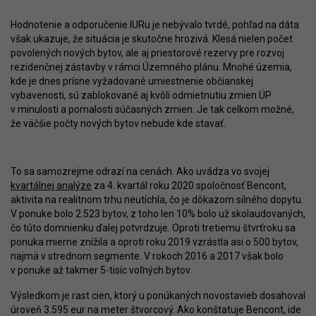
Hodnotenie a odporučenie IURu je nebývalo tvrdé, pohľad na dáta
však ukazuje, že situácia je skutočne hrozivá. Klesá nielen počet
povolených nových bytov, ale aj priestorové rezervy pre rozvoj
rezidenčnej zástavby v rámci Územného plánu. Mnohé územia,
kde je dnes prísne vyžadované umiestnenie občianskej
vybavenosti, sú zablokované aj kvôli odmietnutiu zmien ÚP
v minulosti a pomalosti súčasných zmien. Je tak celkom možné,
že väčšie počty nových bytov nebude kde stavať.
To sa samozrejme odrazí na cenách. Ako uvádza vo svojej
kvartálnej analýze
za 4. kvartál roku 2020 spoločnosť Bencont,
aktivita na realitnom trhu neutíchla, čo je dôkazom silného dopytu.
V ponuke bolo 2.523 bytov, z toho len 10% bolo už skolaudovaných,
čo túto domnienku ďalej potvrdzuje. Oproti tretiemu štvrťroku sa
ponuka mierne znížila a oproti roku 2019 vzrástla asi o 500 bytov,
najmä v strednom segmente. V rokoch 2016 a 2017 však bolo
v ponuke až takmer 5-tisíc voľných bytov.
Výsledkom je rast cien, ktorý u ponúkaných novostavieb dosahoval
úroveň 3.595 eur na meter štvorcový. Ako konštatuje Bencont, ide