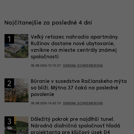
Najčítanejšie za posledné 4 dni
Veľký reťazec nahradia apartmány.
1
Ružinov dostane nové ubytovanie,
vznikne na mieste centrály známej
spoločnosti
05.08.2026 13:15:27
SIMONA SCHREINEROVÁ
Búranie v susedstve Račianskeho mýta
2
sa blíži. Mýtna 37 čaká na posledné
povolenie
05.08.2026 16:42:19
SIMONA SCHREINEROVÁ
Dôležitý pokrok pre najdlhší tunel.
3
Národná diaľničná spoločnosť hľadá
projektanta pre kľúčový úsek D4