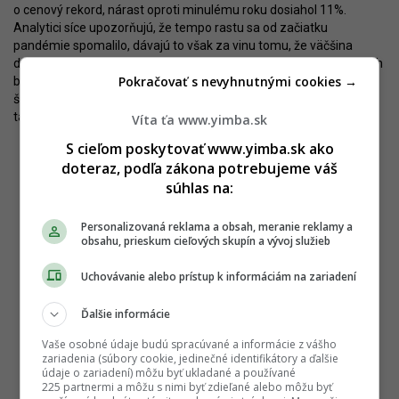
o cenový rekord, nárast oproti minulému roku dosiahol 11%.
Analytici síce upozorňujú, že tempo rastu sa od začiatku
pandémie spomalilo, dávajú to však za vinu tomu, že väčšina
developerov ceny bytov zmrazila. Podobné čísla sú aj u predaných
Pokračovať s nevyhnutnými cookies →
bytov, kde je priemerná cena na úrovni 3.201 eur na meter
štvorcový s medziročným rastom 12%. Priemerný dvojizbový byt
tak vyšiel na 170-tisíc eur.
Víta ťa www.yimba.sk
S cieľom poskytovať www.yimba.sk ako
doteraz, podľa zákona potrebujeme váš
súhlas na:
Personalizovaná reklama a obsah, meranie reklamy a
obsahu, prieskum cieľových skupín a vývoj služieb
Uchovávanie alebo prístup k informáciám na zariadení
Ďalšie informácie
Vaše osobné údaje budú spracúvané a informácie z vášho
zariadenia (súbory cookie, jedinečné identifikátory a ďalšie
údaje o zariadení) môžu byť ukladané a používané
225 partnermi a môžu s nimi byť zdieľané alebo môžu byť