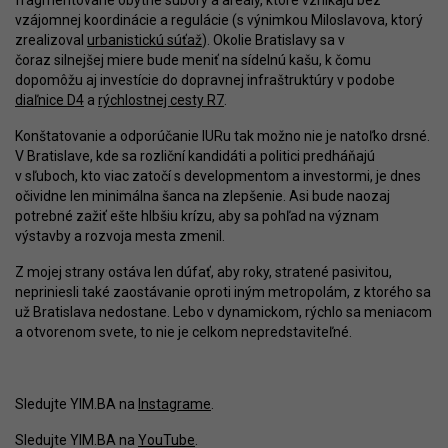
fragmentované obytné súbory a areály, ktoré vznikajú bez
vzájomnej koordinácie a regulácie (s výnimkou Miloslavova, ktorý
zrealizoval
urbanistickú súťaž
). Okolie Bratislavy sa v
čoraz silnejšej miere bude meniť na sídelnú kašu, k čomu
dopomôžu aj investície do dopravnej infraštruktúry v podobe
diaľnice D4
a
rýchlostnej cesty R7
.
Konštatovanie a odporúčanie IURu tak možno nie je natoľko drsné.
V Bratislave, kde sa rozliční kandidáti a politici predháňajú
v sľuboch, kto viac zatočí s developmentom a investormi, je dnes
očividne len minimálna šanca na zlepšenie. Asi bude naozaj
potrebné zažiť ešte hlbšiu krízu, aby sa pohľad na význam
výstavby a rozvoja mesta zmenil.
Z mojej strany ostáva len dúfať, aby roky, stratené pasivitou,
nepriniesli také zaostávanie oproti iným metropolám, z ktorého sa
už Bratislava nedostane. Lebo v dynamickom, rýchlo sa meniacom
a otvorenom svete, to nie je celkom nepredstaviteľné.
Sledujte YIM.BA na
Instagrame
.
Sledujte YIM.BA na
YouTube
.