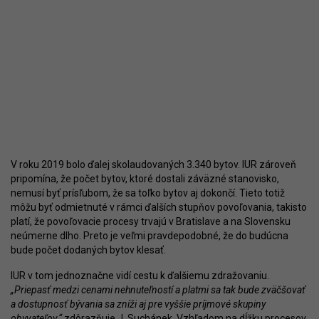
V roku 2019 bolo ďalej skolaudovaných 3.340 bytov. IUR zároveň
pripomína, že počet bytov, ktoré dostali záväzné stanovisko,
nemusí byť prísľubom, že sa toľko bytov aj dokončí. Tieto totiž
môžu byť odmietnuté v rámci ďalších stupňov povoľovania, takisto
platí, že povoľovacie procesy trvajú v Bratislave a na Slovensku
neúmerne dlho. Preto je veľmi pravdepodobné, že do budúcna
bude počet dodaných bytov klesať.
IUR v tom jednoznačne vidí cestu k ďalšiemu zdražovaniu.
„Priepasť medzi cenami nehnuteľností a platmi sa tak bude zväčšovať
a dostupnosť bývania sa zníži aj pre vyššie príjmové skupiny
obyvateľov,“
zdôrazňuje J. Suchánek. Vzhľadom na dĺžku procesov