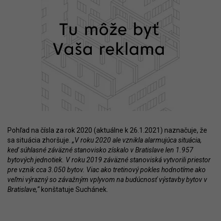
Pohľad na čísla za rok 2020 (aktuálne k 26.1.2021) naznačuje, že
sa situácia zhoršuje.
„V roku 2020 ale vznikla alarmujúca situácia,
keď súhlasné záväzné stanovisko získalo v Bratislave len 1.957
bytových jednotiek. V roku 2019 záväzné stanoviská vytvorili priestor
pre vznik cca 3.050 bytov. Viac ako tretinový pokles hodnotíme ako
veľmi výrazný so závažným vplyvom na budúcnosť výstavby bytov v
Bratislave,“
konštatuje Suchánek.