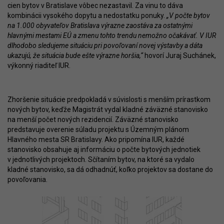
cien bytov v Bratislave vôbec nezastavil. Za vinu to dáva
kombinácii vysokého dopytu a nedostatku ponuky.
„V počte bytov
na 1.000 obyvateľov Bratislava výrazne zaostáva za ostatnými
hlavnými mestami EÚ a zmenu tohto trendu nemožno očakávať. V IUR
dlhodobo sledujeme situáciu pri povoľovaní novej výstavby a dáta
ukazujú, že situácia bude ešte výrazne horšia,“
hovorí Juraj Suchánek,
výkonný riaditeľ IUR.
Zhoršenie situácie predpokladá v súvislosti s menším prírastkom
nových bytov, keďže Magistrát vydal kladné záväzné stanovisko
na menší počet nových rezidencií. Záväzné stanovisko
predstavuje overenie súladu projektu s Územným plánom
Hlavného mesta SR Bratislavy. Ako pripomína IUR, každé
stanovisko obsahuje aj informáciu o počte bytových jednotiek
v jednotlivých projektoch. Sčítaním bytov, na ktoré sa vydalo
kladné stanovisko, sa dá odhadnúť, koľko projektov sa dostane do
povoľovania.