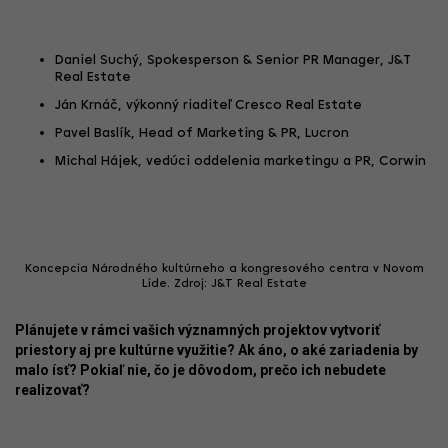
Daniel Suchý, Spokesperson & Senior PR Manager, J&T
Real Estate
Ján Krnáč, výkonný riaditeľ Cresco Real Estate
Pavel Baslík, Head of Marketing & PR, Lucron
Michal Hájek, vedúci oddelenia marketingu a PR, Corwin
Koncepcia Národného kultúrneho a kongresového centra v Novom
Lide. Zdroj: J&T Real Estate
Plánujete v rámci vašich významných projektov vytvoriť
priestory aj pre kultúrne využitie? Ak áno, o aké zariadenia by
malo ísť? Pokiaľ nie, čo je dôvodom, prečo ich nebudete
realizovať?