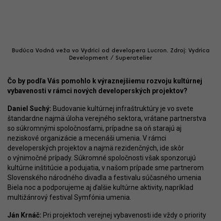
Budúca Vodná veža vo Vydrici od developera Lucron. Zdroj: Vydrica
Development / Superatelier
Čo by podľa Vás pomohlo k výraznejšiemu rozvoju kultúrnej
vybavenosti v rámci nových developerských projektov?
Daniel Suchý:
Budovanie kultúrnej infraštruktúry je vo svete
štandardne najmä úloha verejného sektora, vrátane partnerstva
so súkromnými spoločnosťami, prípadne sa oň starajú aj
neziskové organizácie a mecenáši umenia. V rámci
developerských projektov a najmä rezidenčných, ide skôr
o výnimočné prípady. Súkromné spoločnosti však sponzorujú
kultúrne inštitúcie a podujatia, v našom prípade sme partnerom
Slovenského národného divadla a festivalu súčasného umenia
Biela noc a podporujeme aj ďalšie kultúrne aktivity, napríklad
multižánrový festival Symfónia umenia.
Ján Krnáč:
Pri projektoch verejnej vybavenosti ide vždy o priority