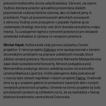
prínosom kultúrneho života celej Bratislavy. Zároveň, na území
Vydrice dostane priestor aj kvalitná prezentácia ďalších
pripomienok vzácnej histórie územia, ako sú ľadové jamy či
pracháreň. Popri už prezentovaných aktivitách súvisiacich
s obnovou Vodnej veže pracujeme v prípade Vydrice aj na
ucelenejšej stratégii, ktorá by celú štvrť dostala na kultúrnu mapu
mesta. Tu uvažujeme najmä o vytvorení priestorov pre dočasné
umelecké inštalácie či výstavy vo verejnom priestore.
Michal Hájek:
Kultúra bola vždy pevnou súčasťou Corwin
projektov. V rámci projektu
Dúbravy
sme spolupracovali s ôsmimi
slovenskými umelcami na príprave unikátnych mozaík, ktoré
zdobia verejné priestory. Novovytvorené Námestie Mateja Korvína
zase slúži na každoročné koncerty, filmové podujatia a pod.
Momentálne poskytuje domov unikátnej soche od svetového
umelca Markusa Lüpertza. Určite plánujeme ďalej pokračovať
v rozvoji tejto oblasti napríklad v našom projekte
Palma
. Uvažovali
sme tu aj o zriadení galérie či umiestnení viacerých diel v nových
verejných priestoroch projektu. Umenie na tomto projekte by bolo
prirodzeným prvkom aj vzhľadom na to, že sa nachádza v tesnej
blízkosti kreatívneho centra Nová Cvernovka.