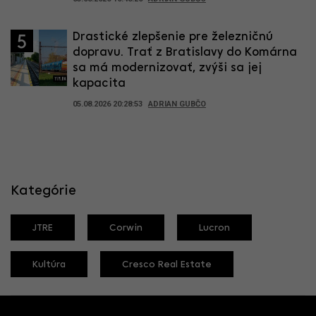
Drastické zlepšenie pre železničnú
5
dopravu. Trať z Bratislavy do Komárna
sa má modernizovať, zvýši sa jej
kapacita
05.08.2026 20:28:53
ADRIAN GUBČO
Kategórie
JTRE
Corwin
Lucron
Kultúra
Cresco Real Estate