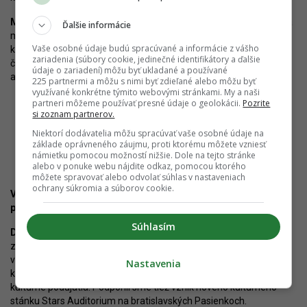
Michal Hájek:
Určite by pomohla väčšia podpora zo strany mesta
Ďalšie informácie
minimálne vo forme prioritizácie projektov, ktoré môžu mať veľký
Vaše osobné údaje budú spracúvané a informácie z vášho
kultúrny význam. Rozhodne by sme ocenili, ak by sme boli
zariadenia (súbory cookie, jedinečné identifikátory a ďalšie
častejšie oslovovaní na zapojenie do nových iniciatív
údaje o zariadení) môžu byť ukladané a používané
a spolupracovali s mestom aj na kultúrnom rozvoji.
225 partnermi a môžu s nimi byť zdieľané alebo môžu byť
využívané konkrétne týmito webovými stránkami. My a naši
partneri môžeme používať presné údaje o geolokácii.
Pozrite
si zoznam partnerov.
Niektorí dodávatelia môžu spracúvať vaše osobné údaje na
základe oprávneného záujmu, proti ktorému môžete vzniesť
Socha Brémski muzikanti v projekte Blumental. Zdroj: Corwin
námietku pomocou možností nižšie. Dole na tejto stránke
alebo v ponuke webu nájdite odkaz, pomocou ktorého
môžete spravovať alebo odvolať súhlas v nastaveniach
ochrany súkromia a súborov cookie.
Vyžaduje od Vás samospráva zriaďovanie takýchto
priestorov? Ak áno, ako prebieha komunikácia?
Súhlasím
Daniel Suchý:
V rámci
pokračovania River Parku
sme sa na
základe požiadavky Hlavného mesta SR Bratislavy zaviazali
vybudovať a prevádzkovať planetárium a mediatéku, ktoré sú
Nastavenia
koncipované ako multifunkčné priestory, aby mohli slúžiť aj na
kultúrne podujatia. Podporili sme tiež vznik nového kultúrneho
stánku Stars Auditorium na bratislavských Pasienkoch.