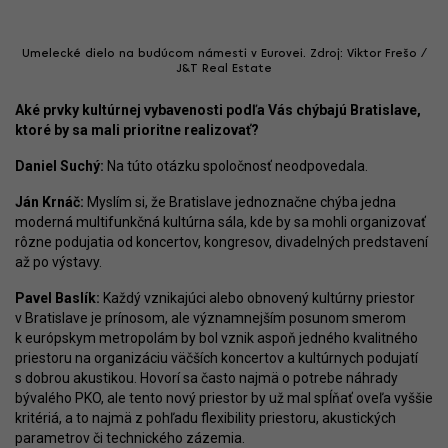
Umelecké dielo na budúcom námesti v Eurovei. Zdroj: Viktor Frešo /
J&T Real Estate
Aké prvky kultúrnej vybavenosti podľa Vás chýbajú Bratislave,
ktoré by sa mali prioritne realizovať?
Daniel Suchý:
Na túto otázku spoločnosť neodpovedala.
Ján Krnáč:
Myslím si, že Bratislave jednoznačne chýba jedna
moderná multifunkčná kultúrna sála, kde by sa mohli organizovať
rôzne podujatia od koncertov, kongresov, divadelných predstavení
až po výstavy.
Pavel Baslík:
Každý vznikajúci alebo obnovený kultúrny priestor
v Bratislave je prínosom, ale významnejším posunom smerom
k európskym metropolám by bol vznik aspoň jedného kvalitného
priestoru na organizáciu väčších koncertov a kultúrnych podujatí
s dobrou akustikou. Hovorí sa často najmä o potrebe náhrady
bývalého PKO, ale tento nový priestor by už mal spĺňať oveľa vyššie
kritériá, a to najmä z pohľadu flexibility priestoru, akustických
parametrov či technického zázemia.