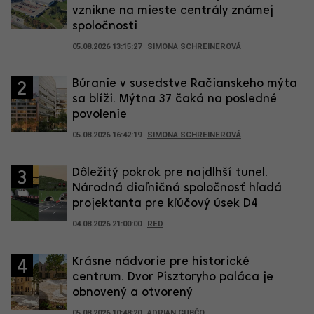
vznikne na mieste centrály známej
spoločnosti
05.08.2026 13:15:27
SIMONA SCHREINEROVÁ
Búranie v susedstve Račianskeho mýta
2
sa blíži. Mýtna 37 čaká na posledné
povolenie
05.08.2026 16:42:19
SIMONA SCHREINEROVÁ
Dôležitý pokrok pre najdlhší tunel.
3
Národná diaľničná spoločnosť hľadá
projektanta pre kľúčový úsek D4
04.08.2026 21:00:00
RED
Krásne nádvorie pre historické
4
centrum. Dvor Pisztoryho paláca je
obnovený a otvorený
05.08.2026 10:48:20
ADRIAN GUBČO