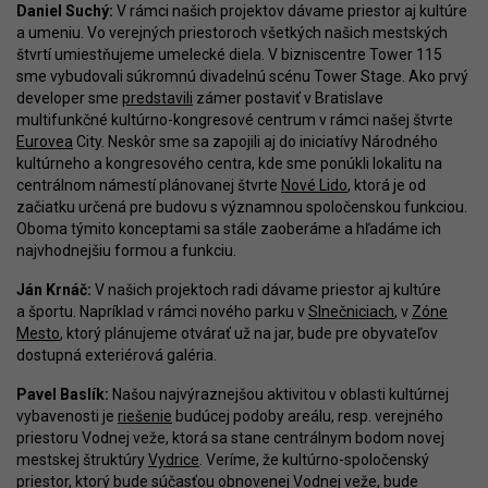
Daniel Suchý:
V rámci našich projektov dávame priestor aj kultúre
a umeniu. Vo verejných priestoroch všetkých našich mestských
štvrtí umiestňujeme umelecké diela. V bizniscentre Tower 115
sme vybudovali súkromnú divadelnú scénu Tower Stage. Ako prvý
developer sme
predstavili
zámer postaviť v Bratislave
multifunkčné kultúrno-kongresové centrum v rámci našej štvrte
Eurovea
City. Neskôr sme sa zapojili aj do iniciatívy Národného
kultúrneho a kongresového centra, kde sme ponúkli lokalitu na
centrálnom námestí plánovanej štvrte
Nové Lido
, ktorá je od
začiatku určená pre budovu s významnou spoločenskou funkciou.
Oboma týmito konceptami sa stále zaoberáme a hľadáme ich
najvhodnejšiu formou a funkciu.
Ján Krnáč:
V našich projektoch radi dávame priestor aj kultúre
a športu. Napríklad v rámci nového parku v
Slnečniciach
, v
Zóne
Mesto
, ktorý plánujeme otvárať už na jar, bude pre obyvateľov
dostupná exteriérová galéria.
Pavel Baslík:
Našou najvýraznejšou aktivitou v oblasti kultúrnej
vybavenosti je
riešenie
budúcej podoby areálu, resp. verejného
priestoru Vodnej veže, ktorá sa stane centrálnym bodom novej
mestskej štruktúry
Vydrice
. Veríme, že kultúrno-spoločenský
priestor, ktorý bude súčasťou obnovenej Vodnej veže, bude