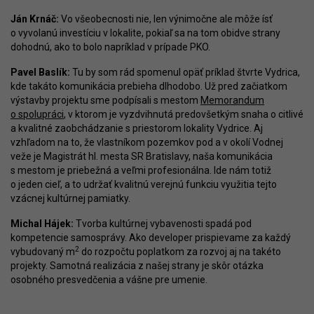
Ján Krnáč:
Vo všeobecnosti nie, len výnimočne ale môže ísť
o vyvolanú investíciu v lokalite, pokiaľ sa na tom obidve strany
dohodnú, ako to bolo napríklad v prípade PKO.
Pavel Baslík:
Tu by som rád spomenul opäť príklad štvrte Vydrica,
kde takáto komunikácia prebieha dlhodobo. Už pred začiatkom
výstavby projektu sme podpísali s mestom
Memorandum
o spolupráci
, v ktorom je vyzdvihnutá predovšetkým snaha o citlivé
a kvalitné zaobchádzanie s priestorom lokality Vydrice. Aj
vzhľadom na to, že vlastníkom pozemkov pod a v okolí Vodnej
veže je Magistrát hl. mesta SR Bratislavy, naša komunikácia
s mestom je priebežná a veľmi profesionálna. Ide nám totiž
o jeden cieľ, a to udržať kvalitnú verejnú funkciu využitia tejto
vzácnej kultúrnej pamiatky.
Michal Hájek:
Tvorba kultúrnej vybavenosti spadá pod
kompetencie samosprávy. Ako developer prispievame za každý
2
vybudovaný m
do rozpočtu poplatkom za rozvoj aj na takéto
projekty. Samotná realizácia z našej strany je skôr otázka
osobného presvedčenia a vášne pre umenie.