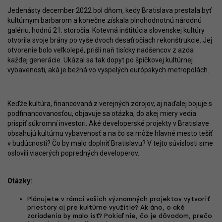
Jedenásty december 2022 bol dňom, kedy Bratislava prestala byť
kultúrnym barbarom a konečne získala plnohodnotnú národnú
galériu, hodnú 21. storočia. Kotevná inštitúcia slovenskej kultúry
otvorila svoje brány po vyše dvoch desaťročiach rekonštrukcie. Jej
otvorenie bolo veľkolepé, prišli naň tisícky nadšencov z azda
každej generácie. Ukázal sa tak dopyt po špičkovej kultúrnej
vybavenosti, aká je bežná vo vyspelých európskych metropolách.
Keďže kultúra, financovaná z verejných zdrojov, aj naďalej bojuje s
podfinancovanosťou, objavuje sa otázka, do akej miery vedia
prispiť súkromní investori. Aké developerské projekty v Bratislave
obsahujú kultúrnu vybavenosť a na čo sa môže hlavné mesto tešiť
v budúcnosti? Čo by malo doplniť Bratislavu? V tejto súvislosti sme
oslovili viacerých popredných developerov.
Otázky:
Plánujete v rámci vašich významných projektov vytvoriť
priestory aj pre kultúrne využitie? Ak áno, o aké
zariadenia by malo ísť? Pokiaľ nie, čo je dôvodom, prečo