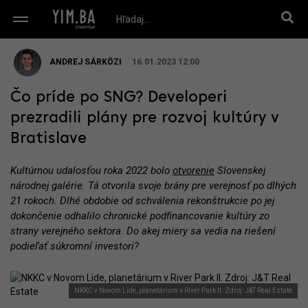
ANDREJ SÁRKÖZI
16.01.2023 12:00
Čo príde po SNG? Developeri
prezradili plány pre rozvoj kultúry v
Bratislave
Kultúrnou udalosťou roka 2022 bolo
otvorenie
Slovenskej
národnej galérie. Tá otvorila svoje brány pre verejnosť po dlhých
21 rokoch. Dlhé obdobie od schválenia rekonštrukcie po jej
dokončenie odhalilo chronické podfinancovanie kultúry zo
strany verejného sektora. Do akej miery sa vedia na riešení
podieľať súkromní investori?
NKKC v Novom Lide, planetárium v River Park II. Zdroj: J&T Real Estate