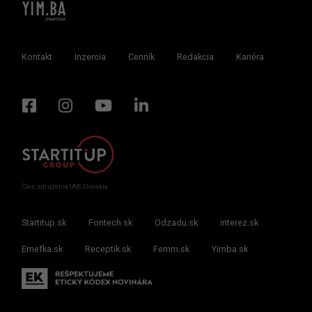
Kontakt
Inzercia
Cenník
Redakcia
Kariéra
Člen združenia IAB Slovakia
Startitup.sk
Fontech.sk
Odzadu.sk
interez.sk
Emefka.sk
Receptik.sk
Femm.sk
Yimba.sk