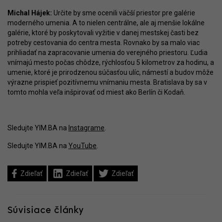
Michal Hájek:
Určite by sme ocenili väčší priestor pre galérie
moderného umenia. A to nielen centrálne, ale aj menšie lokálne
galérie, ktoré by poskytovali vyžitie v danej mestskej časti bez
potreby cestovania do centra mesta. Rovnako by sa malo viac
prihliadať na zapracovanie umenia do verejného priestoru. Ľudia
vnímajú mesto počas chôdze, rýchlosťou 5 kilometrov za hodinu, a
umenie, ktoré je prirodzenou súčasťou ulíc, námestí a budov môže
výrazne prispieť pozitívnemu vnímaniu mesta. Bratislava by sa v
tomto mohla veľa inšpirovať od miest ako Berlín či Kodaň.
Sledujte YIM.BA na
Instagrame
.
Sledujte YIM.BA na
YouTube
.
Zdieľať
Zdieľať
Zdieľať
Súvisiace články