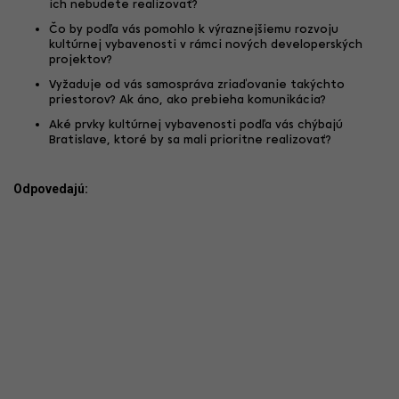
ich nebudete realizovať?
Čo by podľa vás pomohlo k výraznejšiemu rozvoju
kultúrnej vybavenosti v rámci nových developerských
projektov?
Vyžaduje od vás samospráva zriaďovanie takýchto
priestorov? Ak áno, ako prebieha komunikácia?
Aké prvky kultúrnej vybavenosti podľa vás chýbajú
Bratislave, ktoré by sa mali prioritne realizovať?
Odpovedajú: