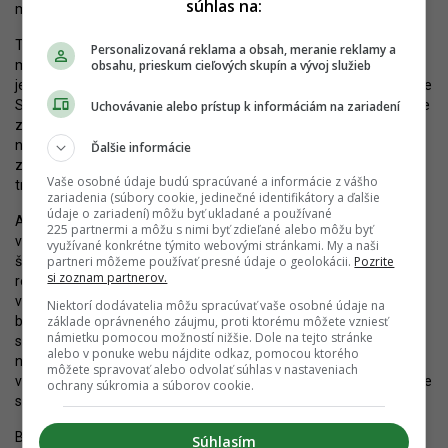
súhlas na:
metropoly, ktorá má ambíciu pritiahnuť talent a investície.
Tieto záujmy sú v rozpore s návrhom stanoviť hranicu výšky 111
Personalizovaná reklama a obsah, meranie reklamy a
metrov, ktorá je už dnes irelevantná, keď ju prevýši minimálne
obsahu, prieskum cieľových skupín a vývoj služieb
jedenásť budov. Okrem toho je aj reštrikčná, lebo v Hlavnom meste
Slovenska je potenciál stavať aj do väčších výšok, ktorý je aktuálne
Uchovávanie alebo prístup k informáciám na zariadení
zbytočne ubíjaný. Ospravedlnenia v podobe dopravnej záťaže sú
nezmyselné, keď aj nové vedenie Magistrátu pripúšťa, že chce
Ďalšie informácie
zmeniť metodiku dopravno-kapacitných posúdení, podľa ktorých
Vaše osobné údaje budú spracúvané a informácie z vášho
treba počítať kapacitu ulíc podľa ľudí a nie vozidiel.
zariadenia (súbory cookie, jedinečné identifikátory a ďalšie
údaje o zariadení) môžu byť ukladané a používané
Ak je teda v lokalite možné zabezpečiť obsluhu kapacitnou linkou
225 partnermi a môžu s nimi byť zdieľané alebo môžu byť
verejnej dopravy (teda električkami alebo vlakmi), dobudovať
využívané konkrétne týmito webovými stránkami. My a naši
široké chodníky a segregované cyklodiaľnice, vytvoriť
partneri môžeme používať presné údaje o geolokácii.
Pozrite
si zoznam partnerov.
reprezentatívne verejné priestranstvá a umiestniť budovu
v kontakte s inými vežami, neexistuje dôvod, prečo by výškové
Niektorí dodávatelia môžu spracúvať vaše osobné údaje na
budovy nemohli mať aj 120, 130 alebo aj 170 metrov. S výškou by
základe oprávneného záujmu, proti ktorému môžete vzniesť
námietku pomocou možností nižšie. Dole na tejto stránke
sa mohlo narábať flexibilne výmenou za benefity pre verejnosť,
alebo v ponuke webu nájdite odkaz, pomocou ktorého
napríklad v podobe kultúrneho centra v rámci developmentu,
môžete spravovať alebo odvolať súhlas v nastaveniach
väčšieho objemu zelene alebo organizácie architektonickej súťaže
ochrany súkromia a súborov cookie.
s prestížnymi medzinárodnými architektami.
Bratislavu tak čaká vážna a pre mnohých nepochybne aj veľmi
Súhlasím