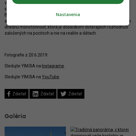
výbušná téma. Nepochybne sa ozvú ochrancovia „tradičnej
siluety“, ktorá však existuje už len na starých fotografiách. Nová
Nastavenia
Bratislava bude aj naďalej napĺňaná vežami, a je teraz na meste,
aby tieto veže metropole prospeli. V opačnom prípade len dotvoria
dnešnú monotónnosť, ktorá je dôsledkom doterajších rozhodnutí
založených na pocitoch a nie na realite a dátach.
Fotografie z 20.6.2019.
Sledujte YIM.BA na
Instagrame
.
Sledujte YIM.BA na
YouTube
.
Zdieľať
Zdieľať
Zdieľať
Galéria