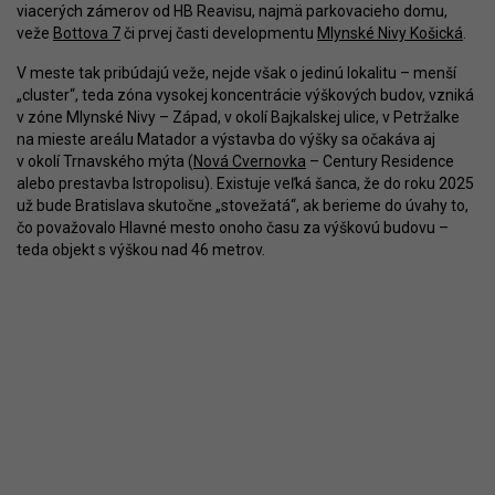
viacerých zámerov od HB Reavisu, najmä parkovacieho domu,
veže
Bottova 7
či prvej časti developmentu
Mlynské Nivy Košická
.
V meste tak pribúdajú veže, nejde však o jedinú lokalitu – menší
„cluster“, teda zóna vysokej koncentrácie výškových budov, vzniká
v zóne Mlynské Nivy – Západ, v okolí Bajkalskej ulice, v Petržalke
na mieste areálu Matador a výstavba do výšky sa očakáva aj
v okolí Trnavského mýta (
Nová Cvernovka
– Century Residence
alebo prestavba Istropolisu). Existuje veľká šanca, že do roku 2025
už bude Bratislava skutočne „stovežatá“, ak berieme do úvahy to,
čo považovalo Hlavné mesto onoho času za výškovú budovu –
teda objekt s výškou nad 46 metrov.