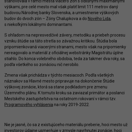
stanovovala v rámci mesta viacero zón s odlišnými maximálnymi
výškami, pre celé mesto mal však platiť limit 111 metrov daný
budovou Národnej banky Slovenska, a umiestnenie výškových
budov do dvoch zón – Zóny Chalupkova a do
Nového Lida
,
s niekoľkými lokálnymi dominantami.
S ohľadom na nepresvedčivé závery, metodiku a priebeh procesu
vzniku štúdie sa táto stretla so závažnou kritikou. Štúdia bola
pripomienkovaná viacerými stranami, mesto však na pripomienky
nereagovalo a materiál z oficiálnej webstránky Magistrátu úplne
stiahlo. Do konca volebného obdobia, teda za takmer dva roky, sa
podľa všetkého so zonáciou nič nerobilo.
Zmena však prichádza v týchto mesiacoch. Podľa všetkých
náznakov sa Hlavné mesto pripravuje na dokončenie Štúdie
výškovej zonácie, ktorá sa stane podkladom pre zmenu
Územného plánu. K tomuto kroku sa zaviazal primátor a poslanci
Mestského zastupiteľstva na ostatnom rokovaní v rámci tzv.
Programového vyhlásenia
na roky 2019-2022.
Nie je jasné, čo sa z existujúceho materiálu preberie, hoci mesto už
investorov údajne usmerňuje v zmysle navrhnutej zonácie, hoci