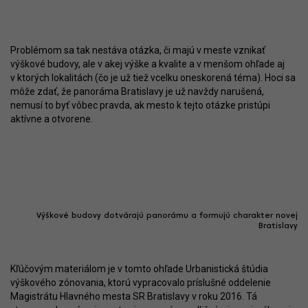
Problémom sa tak nestáva otázka, či majú v meste vznikať
výškové budovy, ale v akej výške a kvalite a v menšom ohľade aj
v ktorých lokalitách (čo je už tiež vcelku oneskorená téma). Hoci sa
môže zdať, že panoráma Bratislavy je už navždy narušená,
nemusí to byť vôbec pravda, ak mesto k tejto otázke pristúpi
aktívne a otvorene.
Výškové budovy dotvárajú panorámu a formujú charakter novej
Bratislavy
Kľúčovým materiálom je v tomto ohľade Urbanistická štúdia
výškového zónovania, ktorú vypracovalo príslušné oddelenie
Magistrátu Hlavného mesta SR Bratislavy v roku 2016. Tá