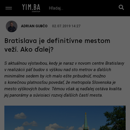
ADRIAN GUBČO
02.07.2019 14:27
Bratislava je definitívne mestom
veží. Ako ďalej?
S aktuálnou výstavbou, kedy je naraz v novom centre Bratislavy
v realizácii päť budov s výškou nad sto metrov a ďalších
minimálne sedem by ich malo ešte pribudnúť, možno
s konečnou platnosťou povedať, že metropola Slovenska je
mesto výškových budov. Témou však aj naďalej ostáva kvalita
jej panorámy a súvisiaci rozvoj ďalších častí mesta.