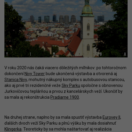
V roku 2020 nás čaká viacero dôležitých míľnikov: po tohtoročnom
dokončení
Nivy Tower
bude ukončená výstavba a otvorená aj
Stanica Nivy
, mohutný nákupný komplex s autobusovou stanicou,
ako aj prvé tri rezidenčné veže
Sky Parku
spoločne s obnovenou
Jurkovičovou teplárňou a prvou z kancelárskych veží. Ukončiť by
sa mala aj rekonštrukcia
Pradiarne 1900
.
Na druhej strane, naplno by sa mala spustiť výstavba
Eurovey II
,
ďalších dvoch veží Sky Parku a plnú výšku by mala dosiahnuť
Klingerka
. Teoreticky by sa mohla naštartovať aj realizácia