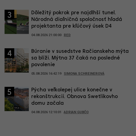
Dôležitý pokrok pre najdlhší tunel.
3
Národná diaľničná spoločnosť hľadá
projektanta pre kľúčový úsek D4
04.08.2026 21:00:00
RED
Búranie v susedstve Račianskeho mýta
4
sa blíži. Mýtna 37 čaká na posledné
povolenie
05.08.2026 16:42:19
SIMONA SCHREINEROVÁ
Pýcha veľkolepej ulice konečne v
5
rekonštrukcii. Obnova Swetlikovho
domu začala
04.08.2026 12:10:01
ADRIAN GUBČO