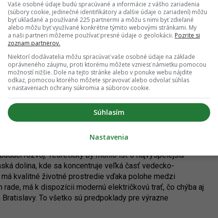
Vaše osobné údaje budú spracúvané a informácie z vášho zariadenia
am hospodárskeho a sociálneho rozvoja) sťažuje na
(súbory cookie, jedinečné identifikátory a ďalšie údaje o zariadení) môžu
byť ukladané a používané 225 partnermi a môžu s nimi byť zdieľané
ostatočný verejný priestor a ako príležitosť pripomína, že
alebo môžu byť využívané konkrétne týmito webovými stránkami. My
 rozvoj. Toto všetko je však dôsledok nesprávneho
a naši partneri môžeme používať presné údaje o geolokácii.
Pozrite si
zvoja. Verejný priestor v Karlovej Vsi a zvlášť na Dlhých
zoznam partnerov.
ným parkovaním a zlepšenie jeho stavu je nereálne, lebo pri
Niektorí dodávatelia môžu spracúvať vaše osobné údaje na základe
oplatok vyberať.
oprávneného záujmu, proti ktorému môžete vzniesť námietku pomocou
možností nižšie. Dole na tejto stránke alebo v ponuke webu nájdite
odkaz, pomocou ktorého môžete spravovať alebo odvolať súhlas
 nerozvoja, kde sa na prvý pohľad darí brániť najhorším
v nastaveniach ochrany súkromia a súborov cookie.
k stagnácia kvality života v mestskej časti. Zásadné
mesto (modernizácia električkovej trate, výstavba
lodenice
Súhlasím
a Karloveskej
či súťaž na rekonštrukciu Jurigovho námestia),
ďaka grantom z fondov EÚ alebo Nórskych fondov. To je však
Nastavenia
udúci rozvoj. Teoreticky by mohlo ísť o najvyspelejšiu
ská dolina, kde sa koncentruje veľká časť vedecko-
 má kvalitné životné prostredie vďaka polohe medzi
ade, má k dispozícii modernú električkovú trať, čo chýba aj
 Bratislavy. To všetko sú predpoklady pre výrazne