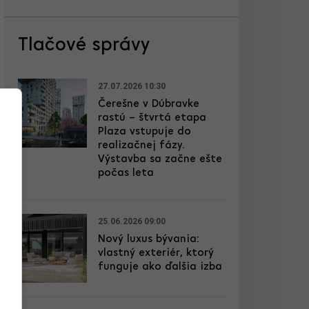
Tlačové správy
27.07.2026 10:30
Čerešne v Dúbravke
rastú – štvrtá etapa
Plaza vstupuje do
realizačnej fázy.
Výstavba sa začne ešte
počas leta
25.06.2026 09:00
Nový luxus bývania:
vlastný exteriér, ktorý
funguje ako ďalšia izba