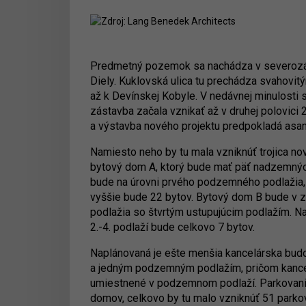
Predmetný pozemok sa nachádza v severozápad
Diely. Kuklovská ulica tu prechádza svahovit
až k Devínskej Kobyle. V nedávnej minulosti s
zástavba začala vznikať až v druhej polovici 
a výstavba nového projektu predpokladá asa
Namiesto neho by tu mala vzniknúť trojica no
bytový dom A, ktorý bude mať päť nadzemných
bude na úrovni prvého podzemného podlažia, 
vyššie bude 22 bytov. Bytový dom B bude v 
podlažia so štvrtým ustupujúcim podlažím. 
2.-4. podlaží bude celkovo 7 bytov.
Naplánovaná je ešte menšia kancelárska bu
a jedným podzemným podlažím, pričom kancel
umiestnené v podzemnom podlaží. Parkovanie
domov, celkovo by tu malo vzniknúť 51 parko