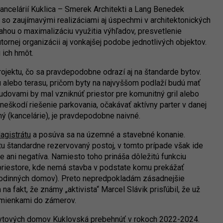
kancelárií Kuklica – Smerek Architekti a Lang Benedek
 so zaujímavými realizáciami aj úspechmi v architektonických
nahou o maximalizáciu využitia výhľadov, presvetlenie
tornej organizácii aj vonkajšej podobe jednotlivých objektov.
 ich hmôt.
ojektu, čo sa pravdepodobne odrazí aj na štandarde bytov.
u alebo terasu, pričom byty na najvyššom podlaží budú mať
dovami by mal vzniknúť priestor pre komunitný gril alebo
 neškodí riešenie parkovania, očakávať aktívny parter v danej
ný (kancelárie), je pravdepodobne naivné.
agistrátu
a posúva sa na územné a stavebné konanie.
 štandardne rezervovaný postoj, v tomto prípade však ide
e ani negatíva. Namiesto toho prináša dôležitú funkciu
v priestore, kde nemá stavba v podstate komu prekážať
rodinných domov). Preto nepredpokladám zásadnejšie
 na fakt, že známy „aktivista“ Marcel Slávik prisľúbil, že už
mienkami do zámerov.
 Bytových domov Kuklovská prebehnúť v rokoch 2022-2024.