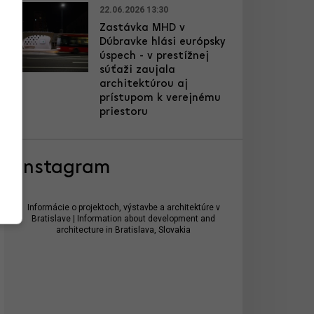
22.06.2026 13:30
Zastávka MHD v
Dúbravke hlási európsky
úspech - v prestížnej
súťaži zaujala
architektúrou aj
prístupom k verejnému
priestoru
Instagram
Informácie o projektoch, výstavbe a architektúre v
Bratislave | Information about development and
architecture in Bratislava, Slovakia