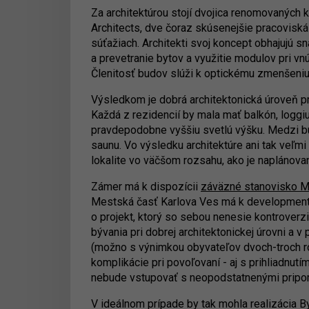
Za architektúrou stojí dvojica renomovaných 
Architects, dve čoraz skúsenejšie pracoviská
súťažiach. Architekti svoj koncept obhajujú s
a prevetranie bytov a využitie modulov pri vnú
Členitosť budov slúži k optickému zmenšeniu
Výsledkom je dobrá architektonická úroveň pr
Každá z rezidencií by mala mať balkón, loggi
pravdepodobne vyššiu svetlú výšku. Medzi bu
saunu. Vo výsledku architektúre ani tak veľmi
lokalite vo väčšom rozsahu, ako je naplánova
Zámer má k dispozícii
záväzné stanovisko M
Mestská časť Karlova Ves má k developmentu
o projekt, ktorý so sebou nenesie kontroverzi
bývania pri dobrej architektonickej úrovni a 
(možno s výnimkou obyvateľov dvoch-troch 
komplikácie pri povoľovaní - aj s prihliadnutím
nebude vstupovať s neopodstatnenými pripo
V ideálnom prípade by tak mohla realizácia