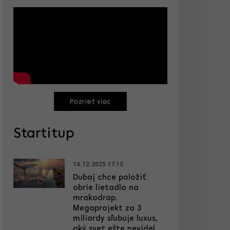
Pozrieť viac
Startitup
14.12.2025 17:15
Dubaj chce položiť
obrie lietadlo na
mrakodrap.
Megaprojekt za 3
miliardy sľubuje luxus,
aký svet ešte nevidel