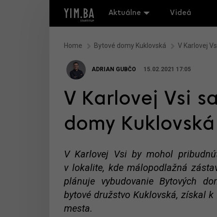
Aktuálne
Videá
Home
Bytové domy Kuklovská
V Karlovej V
ADRIAN GUBČO
15.02.2021 17:05
V Karlovej Vsi s
domy Kuklovská
V Karlovej Vsi by mohol pribudnúť
v lokalite, kde málopodlažná zást
plánuje vybudovanie Bytových dom
bytové družstvo Kuklovská, získal 
mesta.