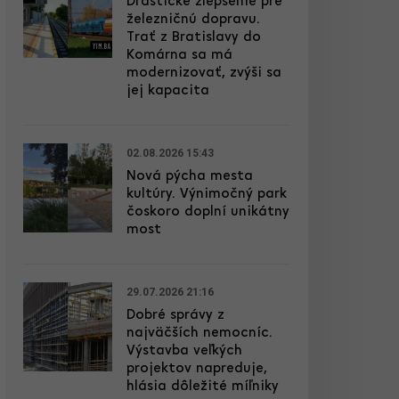
Drastické zlepšenie pre
železničnú dopravu.
Trať z Bratislavy do
Komárna sa má
modernizovať, zvýši sa
jej kapacita
02.08.2026 15:43
Nová pýcha mesta
kultúry. Výnimočný park
čoskoro doplní unikátny
most
29.07.2026 21:16
Dobré správy z
najväčších nemocníc.
Výstavba veľkých
projektov napreduje,
hlásia dôležité míľniky