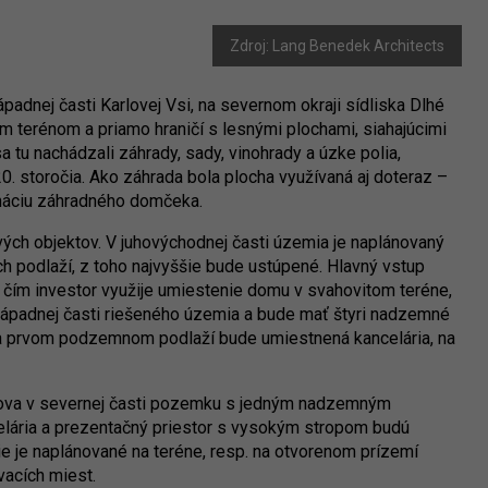
Zdroj: Lang Benedek Architects
nej časti Karlovej Vsi, na severnom okraji sídliska Dlhé
ým terénom a priamo hraničí s lesnými plochami, siahajúcimi
a tu nachádzali záhrady, sady, vinohrady a úzke polia,
20. storočia. Ako záhrada bola plocha využívaná aj doteraz –
náciu záhradného domčeka.
vých objektov. V juhovýchodnej časti územia je naplánovaný
 podlaží, z toho najvyššie bude ustúpené. Hlavný vstup
čím investor využije umiestenie domu v svahovitom teréne,
západnej časti riešeného územia a bude mať štyri nadzemné
Na prvom podzemnom podlaží bude umiestnená kancelária, na
dova v severnej časti pozemku s jedným nadzemným
ária a prezentačný priestor s vysokým stropom budú
 je naplánované na teréne, resp. na otvorenom prízemí
vacích miest.