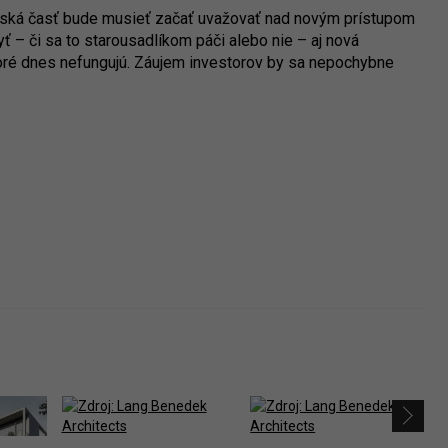
stská časť bude musieť začať uvažovať nad novým prístupom
ť – či sa to starousadlíkom páči alebo nie – aj nová
ktoré dnes nefungujú. Záujem investorov by sa nepochybne