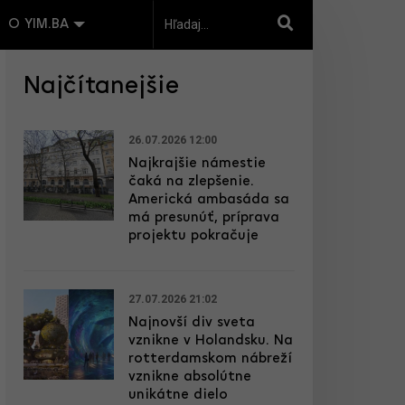
O YIM.BA
Najčítanejšie
26.07.2026 12:00
Najkrajšie námestie
čaká na zlepšenie.
Americká ambasáda sa
má presunúť, príprava
projektu pokračuje
27.07.2026 21:02
Najnovší div sveta
vznikne v Holandsku. Na
rotterdamskom nábreží
vznikne absolútne
unikátne dielo