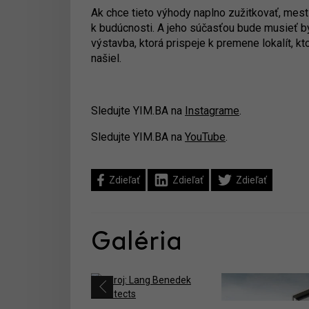
Ak chce tieto výhody naplno zužitkovať, me
k budúcnosti. A jeho súčasťou bude musieť by
výstavba, ktorá prispeje k premene lokalít, 
našiel.
Sledujte YIM.BA na
Instagrame
.
Sledujte YIM.BA na
YouTube
.
Zdieľať
Zdieľať
Zdieľať
Galéria