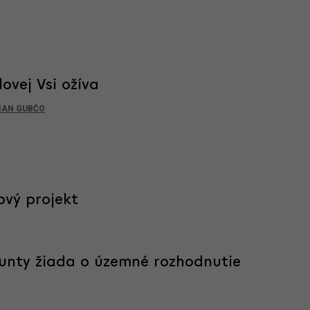
ovej Vsi ožíva
IAN GUBČO
ový projekt
runty žiada o územné rozhodnutie