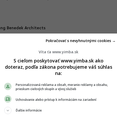
ang Benedek Architects
Pokračovať s nevyhnutnými cookies →
vne malých a komorných projektov, ktoré sa v Karlovej Vsi
tívnej dostupnosti centra mesta, aj vďaka existencii
Víta ťa www.yimba.sk
vestorov, ktorí tu plánujú zámery rezidenčných projektov
S cieľom poskytovať www.yimba.sk ako
apríklad pripravuje
Reming
na Matejkovej,
Otyk Invest
doteraz, podľa zákona potrebujeme váš súhlas
alebo
Karolia
na Ulici Hany Meličkovej. Úroveň týchto
na:
iť na dobrom výhľade a zdôrazňujú blízkosť zelených či
Personalizovaná reklama a obsah, meranie reklamy a obsahu,
prieskum cieľových skupín a vývoj služieb
 týkajú aj iných častí mesta, čo nezriedka vyústilo v masívnu
onzervatívny prístup k výstavbe aspoň v niečom dobrý, mal
Uchovávanie alebo prístup k informáciám na zariadení
ch materiálov a územných plánov zón, ktoré by nastavili
ne uľahčili investičný proces. To sa však nedeje, a Karlova
Ďalšie informácie
e územia (Majerníková – severná časť a Líščie údolie).