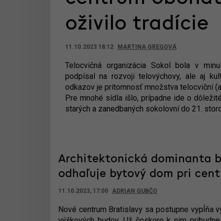
oživilo tradície
11.10.2023 18:12
MARTINA GREGOVÁ
Telocvičná organizácia Sokol bola v min
podpísal na rozvoji telovýchovy, ale aj ku
odkazov je prítomnosť množstva telocviční (
Pre mnohé sídla išlo, prípadne ide o dôleži
starých a zanedbaných sokolovní do 21. storo
Architektonická dominanta 
odhaľuje bytový dom pri cent
11.10.2023, 17:00
ADRIAN GUBČO
Nové centrum Bratislavy sa postupne vypĺňa vý
výškových budov. Už čoskoro k nim pribudne n