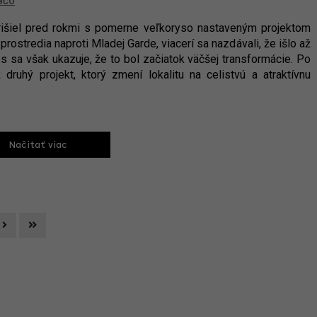
BČO
išiel pred rokmi s pomerne veľkoryso nastaveným projektom
ostredia naproti Mladej Garde, viacerí sa nazdávali, že išlo až
es sa však ukazuje, že to bol začiatok väčšej transformácie. Po
druhý projekt, ktorý zmení lokalitu na celistvú a atraktívnu
Načitať viac
Next
Last