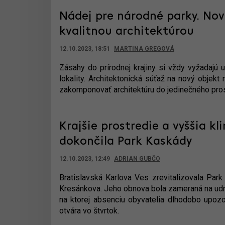
Nádej pre národné parky. Nov
kvalitnou architektúrou
12.10.2023, 18:51
MARTINA GREGOVÁ
Zásahy do prírodnej krajiny si vždy vyžadajú
lokality. Architektonická súťaž na nový objek
zakomponovať architektúru do jedinečného pros
Krajšie prostredie a vyššia k
dokončila Park Kaskády
12.10.2023, 12:49
ADRIAN GUBČO
Bratislavská Karlova Ves zrevitalizovala Par
Kresánkova. Jeho obnova bola zameraná na udrž
na ktorej absenciu obyvatelia dlhodobo upozor
otvára vo štvrtok.