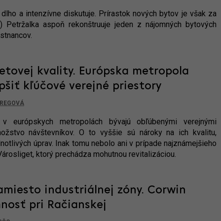
dlho a intenzívne diskutuje. Prírastok nových bytov je však za
 Petržalka aspoň rekonštruuje jeden z nájomných bytových
estnancov.
etovej kvality. Európska metropola
pšiť kľúčové verejné priestory
GREGOVÁ
v európskych metropolách bývajú obľúbenými verejnými
nožstvo návštevníkov. O to vyššie sú nároky na ich kvalitu,
dnotlivých úprav. Inak tomu nebolo ani v prípade najznámejšieho
rosliget, ktorý prechádza mohutnou revitalizáciou.
miesto industriálnej zóny. Corwin
mnosť pri Račianskej