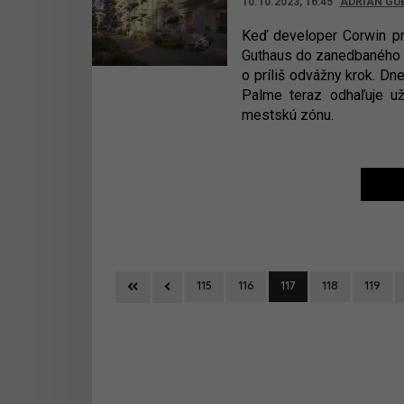
10.10.2023, 16:45
ADRIAN GU
Keď developer Corwin pr
Guthaus do zanedbaného pr
o príliš odvážny krok. Dn
Palme teraz odhaľuje už 
mestskú zónu.
First
Previous
115
116
117
118
119