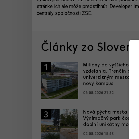
stránke ich ale môže predstihnúť. Developer I
centrály spoločnosti ZSE.
Články zo Sloven
Milióny do vyššieho
1
vzdelania. Trenčín chce
univerzitným mestom, 
nový kampus
06.08.2026 21:32
Nová pýcha mesta kultú
3
Výnimočný park čoskor
doplní unikátny most
02.08.2026 15:43