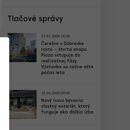
Tlačové správy
27.07.2026 10:30
Čerešne v Dúbravke
rastú – štvrtá etapa
Plaza vstupuje do
realizačnej fázy.
Výstavba sa začne ešte
počas leta
25.06.2026 09:00
Nový luxus bývania:
vlastný exteriér, ktorý
funguje ako ďalšia izba