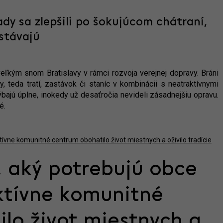
ady sa zlepšili po šokujúcom chátraní,
stávajú
veľkým snom Bratislavy v rámci rozvoja verejnej dopravy. Bráni
y, teda tratí, zastávok či staníc v kombinácii s neatraktívnymi
ýbajú úplne, inokedy už desaťročia nevideli zásadnejšiu opravu.
é.
, aký potrebujú obce
aktívne komunitné
lo život miestnych a