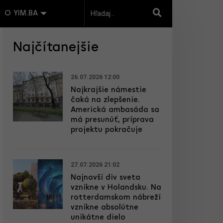
O YIM.BA
Najčítanejšie
26.07.2026 12:00
Najkrajšie námestie
čaká na zlepšenie.
Americká ambasáda sa
má presunúť, príprava
projektu pokračuje
27.07.2026 21:02
Najnovší div sveta
vznikne v Holandsku. Na
rotterdamskom nábreží
vznikne absolútne
unikátne dielo