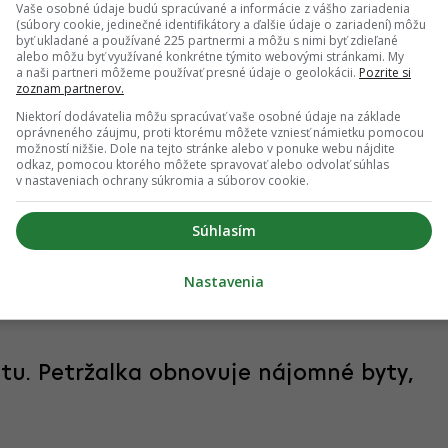
29.07.2026 21:16
Vaše osobné údaje budú spracúvané a informácie z vášho zariadenia
(súbory cookie, jedinečné identifikátory a ďalšie údaje o zariadení) môžu
byť ukladané a používané 225 partnermi a môžu s nimi byť zdieľané
alebo môžu byť využívané konkrétne týmito webovými stránkami. My
a naši partneri môžeme používať presné údaje o geolokácii.
Pozrite si
zoznam partnerov.
Niektorí dodávatelia môžu spracúvať vaše osobné údaje na základe
ách sa predstavuje. Mesto otvára
oprávneného záujmu, proti ktorému môžete vzniesť námietku pomocou
možností nižšie. Dole na tejto stránke alebo v ponuke webu nájdite
odkaz, pomocou ktorého môžete spravovať alebo odvolať súhlas
v nastaveniach ochrany súkromia a súborov cookie.
Súhlasím
l návrh Mestskej urbanistickej štúdie (MUŠ) Mlynské Nivy, teda
 bratislavskej transformačnej štvrte. Podľa predstáv inštitútu
hlo žiť možno až 30-tisíc obyvateľov. Definitívnu tvár štúdie
Nastavenia
tu. Petržalka obnovuje nájomné byty,