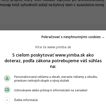
mmocap totiž vyhodnotil súťaž na bytový dom v susedstve novej
ska
Pokračovať s nevyhnutnými cookies →
Víta ťa www.yimba.sk
Drastické zlepšenie pre
2
S cieľom poskytovať www.yimba.sk ako
 byť
železničnú dopravu. Trať z
buduje
Bratislavy do Komárna sa má
doteraz, podľa zákona potrebujeme váš súhlas
modernizovať, zvýši sa jej
na:
kapacita
05.08.2026 20:28
Personalizovaná reklama a obsah, meranie reklamy a obsahu,
prieskum cieľových skupín a vývoj služieb
ry.
Dobré správy z najväčších
4
Uchovávanie alebo prístup k informáciám na zariadení
o
nemocníc. Výstavba veľkých
projektov napreduje, hlásia
Ďalšie informácie
dôležité míľniky