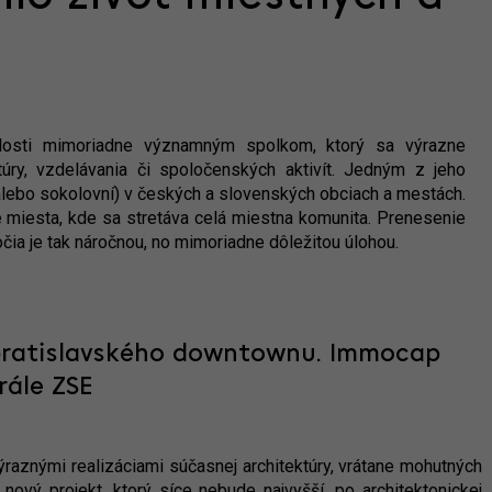
ulosti mimoriadne významným spolkom, ktorý sa výrazne
ltúry, vzdelávania či spoločenských aktivít. Jedným z jeho
alebo sokolovní) v českých a slovenských obciach a mestách.
té miesta, kde sa stretáva celá miestna komunita. Prenesenie
čia je tak náročnou, no mimoriadne dôležitou úlohou.
bratislavského downtownu. Immocap
rále ZSE
raznými realizáciami súčasnej architektúry, vrátane mohutných
ový projekt, ktorý síce nebude najvyšší, po architektonickej