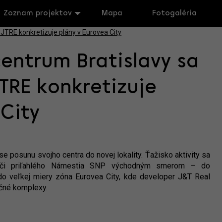
Zoznam projektov
Mapa
Fotogaléria
entrum Bratislavy sa
JTRE konkretizuje
 City
e posunu svojho centra do novej lokality. Ťažisko aktivity sa
ra či priľahlého Námestia SNP východným smerom – do
do veľkej miery zóna Eurovea City, kde developer J&T Real
kčné komplexy.