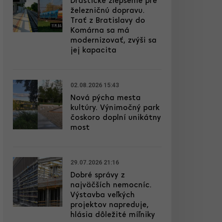
Drastické zlepšenie pre
železničnú dopravu.
Trať z Bratislavy do
Komárna sa má
modernizovať, zvýši sa
jej kapacita
02.08.2026 15:43
Nová pýcha mesta
kultúry. Výnimočný park
čoskoro doplní unikátny
most
29.07.2026 21:16
Dobré správy z
najväčších nemocníc.
Výstavba veľkých
projektov napreduje,
hlásia dôležité míľniky