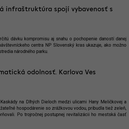
á infraštruktúra spojí vybavenosť s
 určitú dávku kompromisu aj snahu o pochopenie daností danej
t návštevníckeho centra NP Slovenský kras ukazuje, ako možno
tredia národného parku.
limatická odolnosť. Karlova Ves
k Kaskády na Dlhých Dieloch medzi ulicami Hany Meličkovej a
ateľné hospodárenie so zrážkovou vodou, pribudla tiež zeleň,
ňovali. Po trojročnej postupnej revitalizácii ho mestská časť