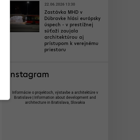
22.06.2026 13:30
Zastávka MHD v
Dúbravke hlási európsky
úspech - v prestížnej
súťaži zaujala
architektúrou aj
prístupom k verejnému
priestoru
Instagram
Informácie o projektoch, výstavbe a architektúre v
Bratislave | Information about development and
architecture in Bratislava, Slovakia