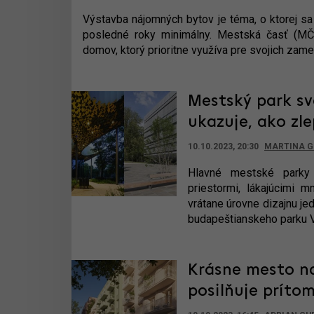
Výstavba nájomných bytov je téma, o ktorej sa 
posledné roky minimálny. Mestská časť (MČ)
domov, ktorý prioritne využíva pre svojich zam
Mestský park sv
ukazuje, ako zle
10.10.2023, 20:30
MARTINA 
Hlavné mestské parky 
priestormi, lákajúcimi m
vrátane úrovne dizajnu je
budapeštianskeho parku Vá
Krásne mesto na
posilňuje príto