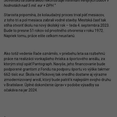
Slovensku sa stavia alebo rekonštruuje minimum verejných budov v
hodnotách nad 5 mil. eur + DPH.“
Starosta pripomína, že kolaudačný proces trval päť mesiacov,
z toho tri a pol mesiaca zabrali vodné stavby. Mestská časť tak
stíha otvoriť školu na nový školský rok – teda 4. septembra 2023.
Bude to presne 51 rokov od prvotného otvorenia v roku 1972.
Napriek tomu, práce ešte celkom neustanú.
Ako totiž vedenie Rače oznámilo, v priebehu leta sa rozbehnú
práce na realizácii vonkajšieho ihriska a športového areálu, za
ktorým stojí opäť Pantograph. Navyše, jeho financovanie bude
podporené grantom z Fondu na podporu športu vo výške takmer
662-tisíc eur. Škola na Plickovej tak onedlho dostane aj výrazne
zmodernizovaný areál, ktorý bude patriť k najlepším svojho druhu
v Bratislave. Úplné dokončenie úprav v podobe výsadby sa
očakáva na jar 2024.