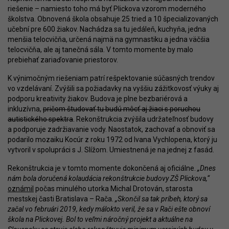
riešenie – namiesto toho má byť Plickova vzorom moderného
školstva. Obnovená škola obsahuje 25 tried a 10 špecializovaných
učební pre 600 žiakov. Nachádza sa tu jedáleň, kuchyňa, jedna
menšia telocvičňa, určená najmä na gymnastiku a jedna väčšia
telocvičňa, ale aj tanečná sála. V tomto momente by malo
prebiehať zariaďovanie priestorov.
K výnimočným riešeniam patrí rešpektovanie súčasných trendov
vo vzdelávaní. Zvýšili sa požiadavky na vyššiu zážitkovosť výuky aj
podporu kreativity žiakov. Budova je plne bezbariérová a
inkluzívna,
pričom študovať tu budú môcť aj žiaci s poruchou
autistického spektra
. Rekonštrukcia zvýšila udržateľnosť budovy
a podporuje zadržiavanie vody. Naostatok, zachovať a obnoviť sa
podarilo mozaiku Kocúr z roku 1972 od Ivana Vychlopena, ktorý ju
vytvoril v spolupráci s J. Slížom. Umiestnená je na jednej z fasád.
Rekonštrukcia je v tomto momente dokončená aj oficiálne.
„Dnes
nám bola doručená kolaudácia rekonštrukcie budovy ZŠ Plickova,“
oznámil
počas minulého utorka Michal Drotován, starosta
mestskej časti Bratislava – Rača.
„Skončil sa tak príbeh, ktorý sa
začal vo februári 2019, kedy málokto veril, že sa v Rači ešte obnoví
škola na Plickovej. Bol to veľmi náročný projekt a aktuálne na