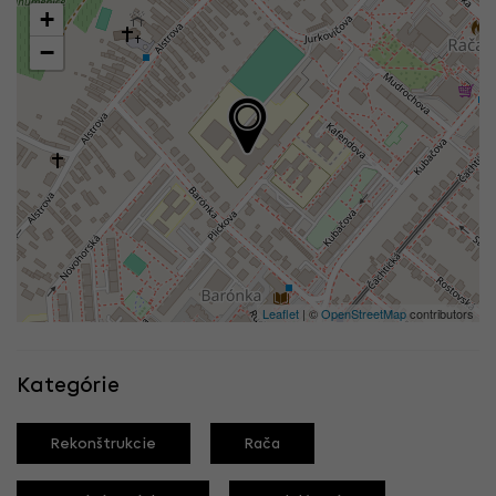
+
−
Leaflet
| ©
OpenStreetMap
contributors
Kategórie
Rekonštrukcie
Rača