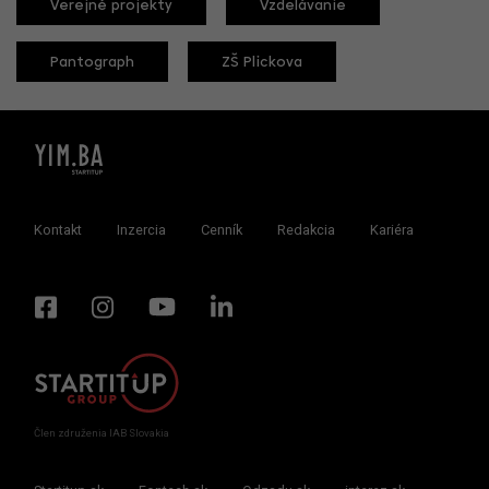
Verejné projekty
Vzdelávanie
Pantograph
ZŠ Plickova
Kontakt
Inzercia
Cenník
Redakcia
Kariéra
Člen združenia IAB Slovakia