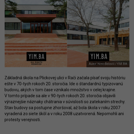
Autor: Nino Belovič / YIM.BA
Základná škola na Plickovej ulici v Rači začala písať svoju históriu
ešte v 70-tych rokoch 20. storočia. Ide o štandardnú typizovanú
budovu, akých v tom čase vznikalo množstvo v celej krajine.
V tomto prípade sa ale v 90-tych rokoch 20. storočia objavili
výraznejšie náznaky chátrania v súvislosti so zatekaním strechy.
Stav budovy sa postupne zhoršoval, až bola škola v roku 2007
vyradená zo siete škôl a v roku 2008 uzatvorená. Nepomohli ani
protesty verejnosti.