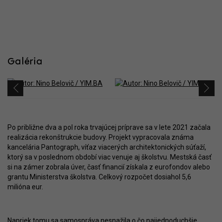
Galéria
Po približne dva a pol roka trvajúcej príprave sa v lete 2021 začala
realizácia rekonštrukcie budovy. Projekt vypracovala známa
kancelária Pantograph, víťaz viacerých architektonických súťaží,
ktorý sa v poslednom období viac venuje aj školstvu. Mestská časť
si na zámer zobrala úver, časť financií získala z eurofondov alebo
grantu Ministerstva školstva. Celkový rozpočet dosiahol 5,6
milióna eur.
Napriek tomu sa samospráva nesnažila o čo najjednoduchšie