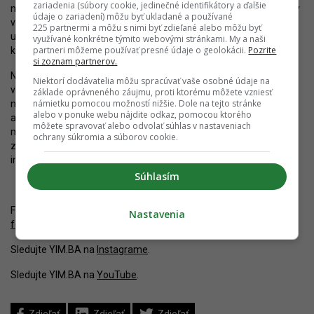
zariadenia (súbory cookie, jedinečné identifikátory a ďalšie
nedostatku kapacít. Bohužiaľ, na radikálne zvýšenie úrovne budov
údaje o zariadení) môžu byť ukladané a používané
v spolupráci so skúsenými a overenými architektmi už financie
225 partnermi a môžu s nimi byť zdieľané alebo môžu byť
určené neboli. Ak sa to ale jedného dňa zmení, Plickova ukazuje,
využívané konkrétne týmito webovými stránkami. My a naši
partneri môžeme používať presné údaje o geolokácii.
Pozrite
kde a ako sa dá zlepšiť.
si zoznam partnerov.
Neskôr príde azda aj na výstavbu úplne nových škôl. Vzorom je
Niektorí dodávatelia môžu spracúvať vaše osobné údaje na
v tomto ohľade Česko, kde sa pripravuje výstavba množstva
základe oprávneného záujmu, proti ktorému môžete vzniesť
námietku pomocou možností nižšie. Dole na tejto stránke
nových škôl, pričom sú štandardne výsledkom dobre obsadených
alebo v ponuke webu nájdite odkaz, pomocou ktorého
architektonických súťaží. Špičková úroveň vzdelávania, od
môžete spravovať alebo odvolať súhlas v nastaveniach
materských škôl, cez základné, stredné až po vysoké, sú
ochrany súkromia a súborov cookie.
základným pilierom úspechu štátu. Na budovách vzdelávacích
inštitúcií by to malo byť vidno.
Súhlasím
Fotografie z 16.4.2023. Pozrite si rekonštrukciu školy vo
Nastavenia
fotoalbumoch
.
Sledujte YIM.BA na
Instagrame
.
Sledujte YIM.BA na
YouTube
.
Zdieľať
Zdieľať
Zdieľať