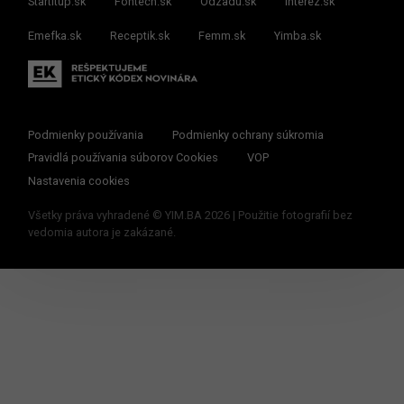
Startitup.sk
Fontech.sk
Odzadu.sk
interez.sk
Emefka.sk
Receptik.sk
Femm.sk
Yimba.sk
Podmienky používania
Podmienky ochrany súkromia
Pravidlá používania súborov Cookies
VOP
Nastavenia cookies
Všetky práva vyhradené © YIM.BA 2026 | Použitie fotografií bez
vedomia autora je zakázané.