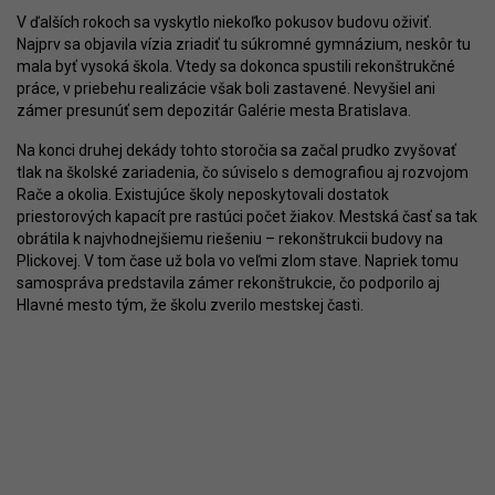
V ďalších rokoch sa vyskytlo niekoľko pokusov budovu oživiť.
Najprv sa objavila vízia zriadiť tu súkromné gymnázium, neskôr tu
mala byť vysoká škola. Vtedy sa dokonca spustili rekonštrukčné
práce, v priebehu realizácie však boli zastavené. Nevyšiel ani
zámer presunúť sem depozitár Galérie mesta Bratislava.
Na konci druhej dekády tohto storočia sa začal prudko zvyšovať
tlak na školské zariadenia, čo súviselo s demografiou aj rozvojom
Rače a okolia. Existujúce školy neposkytovali dostatok
priestorových kapacít pre rastúci počet žiakov. Mestská časť sa tak
obrátila k najvhodnejšiemu riešeniu – rekonštrukcii budovy na
Plickovej. V tom čase už bola vo veľmi zlom stave. Napriek tomu
samospráva predstavila zámer rekonštrukcie, čo podporilo aj
Hlavné mesto tým, že školu zverilo mestskej časti.