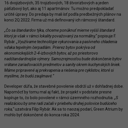
16 dvojizbových, 35 trojizbových, 18 štvorizbových a jeden
päťizbový byt, ako aj 11 apartmánov. Tu možno predpokladať
určité úpravy. Do predaja by mali ísť podľa predbežných plánov na
konci 2Q 2022. Firma už má definovaný ich rámcový štandard.
„Čo sa štandardov týka, chceme ponúknuť mierne vyšší štandard
ktorý je však v rámci lokality považovaný za normálny,“
popisuje F.
Rybár.
„Využívame technológie vykurovania a pasívneho chladenia
vďaka tepelným čerpadlám. Prierez bytov pokrýva od
ekonomickejších 2-4-izbových bytov, až po priestorovo
nadštandardnejšie výmery. Samozrejmosťou bude dokončenie bytov
vrátane zariaďovacích predmetov a sanity okrem kuchynských liniek.
Máme pripravené aj prekvapenia a riešenia pre cyklistov, ktoré si
myslíme, že budú zaujímavé.“
Developer dúfa, že stavebné povolenie obdrží už v dohľadnej dobe.
Napomôcť by tomu mal aj fakt, že projekt v podstate presne
kopíruje to, čo bolo povolené v rámci územného rozhodnutia.
„S
realizáciou by sme radi začali v priebehu druhej polovice budúceho
roka,“
uzatvára Filip Rybár. Ak sa to naozaj podarí, Green Atrium by
mohlo byť dokončené do konca roka 2024.