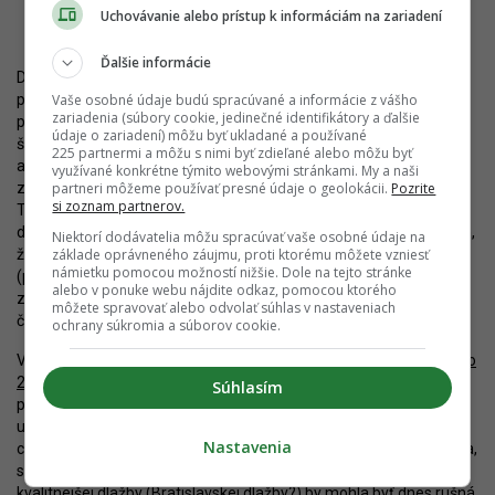
Trnavská cesta 68. Zdroj: s_form
Uchovávanie alebo prístup k informáciám na zariadení
Ďalšie informácie
Development predmetných pozemkov považujem za pozitívny
Vaše osobné údaje budú spracúvané a informácie z vášho
príklad transformácie nedostatočne využitých plôch, pričom nové
zariadenia (súbory cookie, jedinečné identifikátory a ďalšie
projekty prinesú ich lepšie využitie a zhodnotenie. S ohľadom na
údaje o zariadení) môžu byť ukladané a používané
šírkové pomery Trnavskej cesty je výška ôsmich podlaží hmotovo
225 partnermi a môžu s nimi byť zdieľané alebo môžu byť
akceptovateľná, hoci ide o čosi viac, ako je odporúčaná výška
využívané konkrétne týmito webovými stránkami. My a naši
partneri môžeme používať presné údaje o geolokácii.
Pozrite
z hľadiska „ľudskej mierky“ (do šesť podlaží). Aspoň táto časť
si zoznam partnerov.
Trnavskej cesty bude pôsobiť o čosi mestotvornejšie. Ak bude na
dobrej úrovni aj architektúra, bude ulica aj príťažlivejšia. Oceňujem,
Niektorí dodávatelia môžu spracúvať vaše osobné údaje na
základe oprávneného záujmu, proti ktorému môžete vzniesť
že oba projekty rátajú do veľkej miery s aktívnym parterom
námietku pomocou možností nižšie. Dole na tejto stránke
(prízemným podlažím v kontakte s ulicou) a rešpektujú staršiu
alebo v ponuke webu nájdite odkaz, pomocou ktorého
zástavbu výškou a dodržiavaním uličnej a čiastočne aj stavebnej
môžete spravovať alebo odvolať súhlas v nastaveniach
čiary.
ochrany súkromia a súborov cookie.
V okolí Trnavskej cesty v tejto sekcii aktuálne vzniká aj projekt
N!do
2
od IURISu, ktorý bude ďalším pozdvihnutím. Najviac by ju však
Súhlasím
posunulo skvalitnenie verejných priestranstiev. Veľkorysý profil
ulice poskytuje dostatok možností pre vznik širších chodníkov,
Nastavenia
cyklotrás (aj v parametroch cyklodiaľnice), pozdĺžneho parkovania,
stromoradí aj cesty s buspruhmi. Za predpokladu použitia
kvalitnejšej dlažby (Bratislavskej dlažby?) by mohla byť dnes rušná