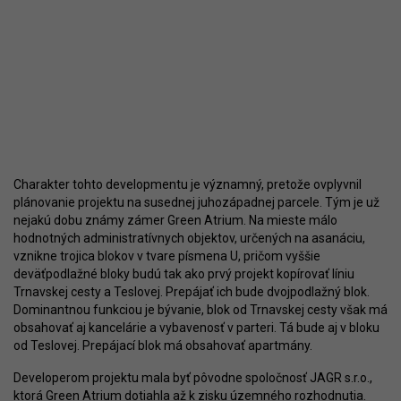
Charakter tohto developmentu je významný, pretože ovplyvnil
plánovanie projektu na susednej juhozápadnej parcele. Tým je už
nejakú dobu známy zámer Green Atrium. Na mieste málo
hodnotných administratívnych objektov, určených na asanáciu,
vznikne trojica blokov v tvare písmena U, pričom vyššie
deväťpodlažné bloky budú tak ako prvý projekt kopírovať líniu
Trnavskej cesty a Teslovej. Prepájať ich bude dvojpodlažný blok.
Dominantnou funkciou je bývanie, blok od Trnavskej cesty však má
obsahovať aj kancelárie a vybavenosť v parteri. Tá bude aj v bloku
od Teslovej. Prepájací blok má obsahovať apartmány.
Developerom projektu mala byť pôvodne spoločnosť JAGR s.r.o.,
ktorá Green Atrium dotiahla až k zisku
územného rozhodnutia
.