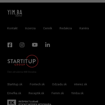
Kontakt
Inzercia
Cenník
Redakcia
Kariéra
Člen združenia IAB Slovakia
Startitup.sk
Fontech.sk
Odzadu.sk
interez.sk
Emefka.sk
Receptik.sk
Femm.sk
Yimba.sk