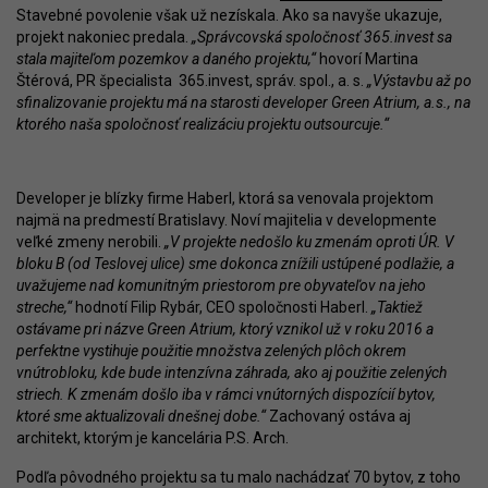
Stavebné povolenie však už nezískala. Ako sa navyše ukazuje,
projekt nakoniec predala.
„Správcovská spoločnosť 365.invest sa
stala majiteľom pozemkov a daného projektu,“
hovorí Martina
Štérová, PR špecialista 365.invest, správ. spol., a. s.
„Výstavbu až po
sfinalizovanie projektu má na starosti developer Green Atrium, a.s., na
ktorého naša spoločnosť realizáciu projektu outsourcuje.“
Developer je blízky firme Haberl, ktorá sa venovala projektom
najmä na predmestí Bratislavy. Noví majitelia v developmente
veľké zmeny nerobili.
„V projekte nedošlo ku zmenám oproti ÚR. V
bloku B (od Teslovej ulice) sme dokonca znížili ustúpené podlažie, a
uvažujeme nad komunitným priestorom pre obyvateľov na jeho
streche,“
hodnotí Filip Rybár, CEO spoločnosti Haberl.
„Taktiež
ostávame pri názve Green Atrium, ktorý vznikol už v roku 2016 a
perfektne vystihuje použitie množstva zelených plôch okrem
vnútrobloku, kde bude intenzívna záhrada, ako aj použitie zelených
striech. K zmenám došlo iba v rámci vnútorných dispozícií bytov,
ktoré sme aktualizovali dnešnej dobe.“
Zachovaný ostáva aj
architekt, ktorým je kancelária P.S. Arch.
Podľa pôvodného projektu sa tu malo nachádzať 70 bytov, z toho