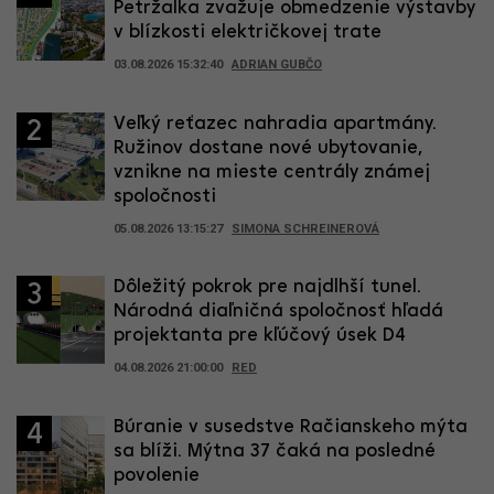
Petržalka zvažuje obmedzenie výstavby
v blízkosti električkovej trate
03.08.2026 15:32:40
ADRIAN GUBČO
Veľký reťazec nahradia apartmány.
2
Ružinov dostane nové ubytovanie,
vznikne na mieste centrály známej
spoločnosti
05.08.2026 13:15:27
SIMONA SCHREINEROVÁ
Dôležitý pokrok pre najdlhší tunel.
3
Národná diaľničná spoločnosť hľadá
projektanta pre kľúčový úsek D4
04.08.2026 21:00:00
RED
Búranie v susedstve Račianskeho mýta
4
sa blíži. Mýtna 37 čaká na posledné
povolenie