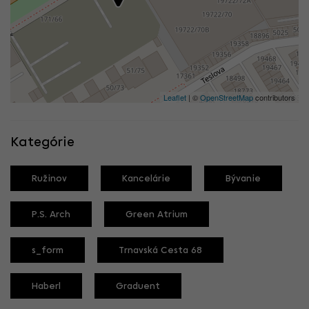
Leaflet
| ©
OpenStreetMap
contributors
Kategórie
Ružinov
Kancelárie
Bývanie
P.S. Arch
Green Atrium
s_form
Trnavská Cesta 68
Haberl
Graduent