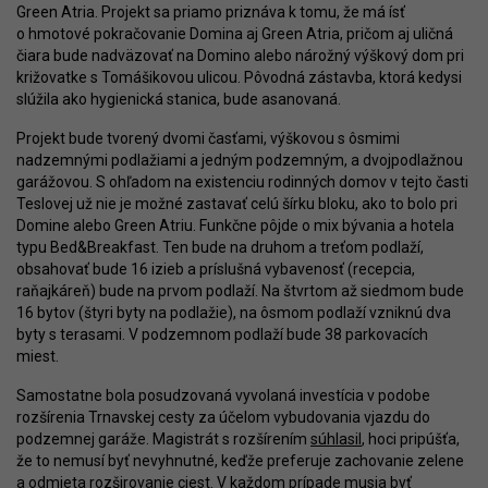
Green Atria. Projekt sa priamo priznáva k tomu, že má ísť
o hmotové pokračovanie Domina aj Green Atria, pričom aj uličná
čiara bude nadväzovať na Domino alebo nárožný výškový dom pri
križovatke s Tomášikovou ulicou. Pôvodná zástavba, ktorá kedysi
slúžila ako hygienická stanica, bude asanovaná.
Projekt bude tvorený dvomi časťami, výškovou s ôsmimi
nadzemnými podlažiami a jedným podzemným, a dvojpodlažnou
garážovou. S ohľadom na existenciu rodinných domov v tejto časti
Teslovej už nie je možné zastavať celú šírku bloku, ako to bolo pri
Domine alebo Green Atriu. Funkčne pôjde o mix bývania a hotela
typu Bed&Breakfast. Ten bude na druhom a treťom podlaží,
obsahovať bude 16 izieb a príslušná vybavenosť (recepcia,
raňajkáreň) bude na prvom podlaží. Na štvrtom až siedmom bude
16 bytov (štyri byty na podlažie), na ôsmom podlaží vzniknú dva
byty s terasami. V podzemnom podlaží bude 38 parkovacích
miest.
Samostatne bola posudzovaná vyvolaná investícia v podobe
rozšírenia Trnavskej cesty za účelom vybudovania vjazdu do
podzemnej garáže. Magistrát s rozšírením
súhlasil
, hoci pripúšťa,
že to nemusí byť nevyhnutné, keďže preferuje zachovanie zelene
a odmieta rozširovanie ciest. V každom prípade musia byť