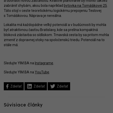
a obohatiť novou zástavbou. Kvalitné plánovanie by mohlo taktiež
zabrániť chybám, akou bola napríklad
bytovka na Tomášikovej 25
.
Táto stojí v ceste teoretickému logickému prepojeniu Teslovej
s Tomášikovou. Náprava je nereálna.
Lokalita má každopádne veľký potenciál a v budúcnosti by mohla
byť atraktívnou časťou Bratislavy, kde sa prelína kompaktná
bloková zástavba so sídliskom. Trnavská cesta by sa pritom mohla
zmeniť z dopravnej stoky na spoločenskú triedu. Potenciál na to
stále má.
Sledujte YIM.BA na
Instagrame
.
Sledujte YIM.BA na
YouTube
.
Zdieľať
Zdieľať
Zdieľať
Súvisiace články