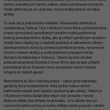
cesta s charakterom bariéry celkom dobre pôsobiacim bulvárom.
Vznik cyklotrasy je už v príprave, hoci pravdepodobne nie takej
širokej.
To však nie je jediná úloha v lokalite. Urbanistický zásah by si
vyžadovala aj Teslova. Tá je v blízkosti Green Atria z juhovýchodnej
strany vymedzená zanedbaným areálom nízkej pavilónovej
budovy, pravdepodobne škôlky, ako aj veľkým garážovým areálom.
Všetky tieto objekty by si zaslúžili asanáciu a nahradenie citlivým
developmentom, ktorý by priniesol potrebné bývanie, vybavenosť
(možno vrátane škôlky) a vznik priečnych prepojení medzi
domami na Haburskej a Teslovou. Takisto by bolo vhodné
prebudovať podnož Domina či Green Atria, aby sa dalo odtiaľto
prechádzať až na Trnavskú cestu a prízemie nebolo tvorené
vstupmi do ďalších garáží.
Nepochybne by išlo o náročný pokus – odpor proti odpredaju
garáží by bol pravdepodobne veľký, keďže ľudia si okrem
parkovania navykli tieto objekty využívať aj ako sklady. Takisto je
v Ružinove možno badať silný odpor voči výstavbe v tesnej
blízkosti sídlisk, bez ohľadu na jej kvalitu. Je to škoda, lebo pri
rozumnom plánovaní by sa mohlo sídlisko lepšie prepojiť s okolím