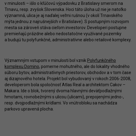
v minulosti – išlo o kľúčovú výpadovku z Bratislavy smerom na
Trnavu, resp. zvyšok Slovenska. Hoci táto úloha už nie je natoľko
významná, ulica je aj naďalej veľmi rušnou (v okolí Trnavského
mýta jednou z najrušnejších v Bratislave). S postupným rozvojom
mesta sa zároveň stáva cieľom investorov. Developeri postupne
premieňajú prázdne alebo nedostatočne využívané pozemky
a budujú tu polyfunkčné, administratívne alebo retailové komplexy.
Významným vstupom v minulosti bol vznik
Polyfunkčného
komplexu Domino
, pomerne mohutného, ale do lokality vhodného
súboru bytov, administratívnych priestorov, obchodov a v tom čase
aj dizajnového hotela. Projekt bol vybudovaný v rokoch 2006-2008,
developerom bola spoločnosť Atlas Real a architektom Cakov –
Makara. Ide o blok, tvorený dvoma hlavnými deväťpodlažnými
hmotami, rovnobežnými s ulicou (ulicami), prepojenými jedno-,
resp. dvojpodlažnými krídlami. Vo vnútrobloku sa nachádza
parkovo upravená plocha.