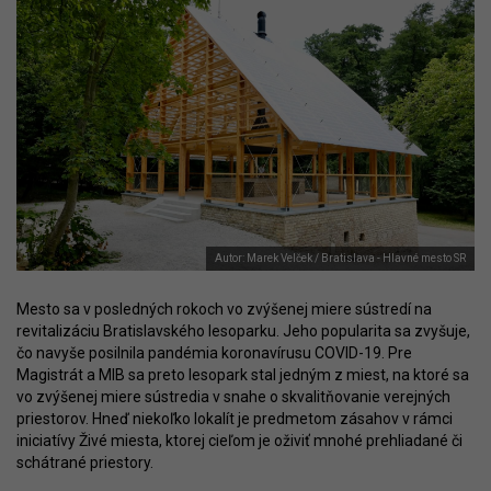
Autor: Marek Velček / Bratislava - Hlavné mesto SR
Mesto sa v posledných rokoch vo zvýšenej miere sústredí na
revitalizáciu Bratislavského lesoparku. Jeho popularita sa zvyšuje,
čo navyše posilnila pandémia koronavírusu COVID-19. Pre
Magistrát a MIB sa preto lesopark stal jedným z miest, na ktoré sa
vo zvýšenej miere sústredia v snahe o skvalitňovanie verejných
priestorov. Hneď niekoľko lokalít je predmetom zásahov v rámci
iniciatívy Živé miesta, ktorej cieľom je oživiť mnohé prehliadané či
schátrané priestory.