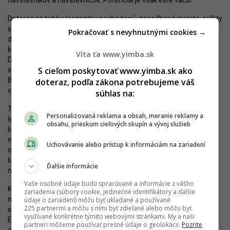
návštevníkov a návštevníčok. Potenciál je však ešte väčší.
Doteraz sa totiž v lesoparku nachádzajú zanedbané miesta, relikty
starších nevhodných stavieb, niektoré nástupné lokality nie sú
Pokračovať s nevyhnutnými cookies →
dostatočne vybavené a pod MLB nepatria viaceré lesné územia,
ktoré by mohli dostať lepšiu infraštruktúru – napríklad Sitina či
Víta ťa www.yimba.sk
Devínska Kobyla. Ak sa podarí tieto miesta lepšie využiť (no
S cieľom poskytovať www.yimba.sk ako
s prihliadnutím na ochranu životného prostredia a prírody),
Bratislava sa bude môcť prezentovať pokladom, aký jej môžu
doteraz, podľa zákona potrebujeme váš
viaceré mestá len závidieť.
súhlas na:
To ale ešte nie je všetko. Rovnako významný ako Bratislavský
Personalizovaná reklama a obsah, meranie reklamy a
lesopark môže byť aj
Bratislavský dunajský park
. Unikátne plochy
obsahu, prieskum cieľových skupín a vývoj služieb
lužných lesov v tesnom kontakte s mestom môžu tvoriť
mimoriadne zaujímavú ponuku prechádzkových, športových či
Uchovávanie alebo prístup k informáciám na zariadení
oddychových miest, doplnenú o edukáciu o hodnote jedinečných
lužných lesov v okolí Dunaja. Vízia parku ráta s užším prepojením
Ďalšie informácie
mesta a rieky.
Vaše osobné údaje budú spracúvané a informácie z vášho
Kombinácia oboch – karpatských aj dunajských lesov – ktoré sú
zariadenia (súbory cookie, jedinečné identifikátory a ďalšie
navyše vhodne využité pre potreby mestskej rekreácie, môže
údaje o zariadení) môžu byť ukladané a používané
225 partnermi a môžu s nimi byť zdieľané alebo môžu byť
spraviť z Bratislavy skutočne jedno z najzelenších veľkých miest
využívané konkrétne týmito webovými stránkami. My a naši
Európy. Ak sa navyše rekreácia a ochrana prírody spojí s kvalitnou
partneri môžeme používať presné údaje o geolokácii.
Pozrite