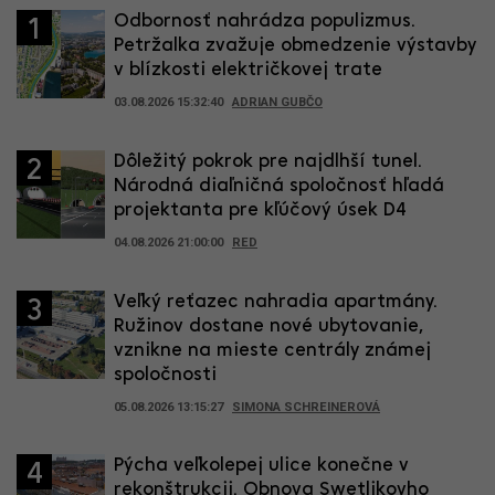
Odbornosť nahrádza populizmus.
1
Petržalka zvažuje obmedzenie výstavby
v blízkosti električkovej trate
03.08.2026 15:32:40
ADRIAN GUBČO
Dôležitý pokrok pre najdlhší tunel.
2
Národná diaľničná spoločnosť hľadá
projektanta pre kľúčový úsek D4
04.08.2026 21:00:00
RED
Veľký reťazec nahradia apartmány.
3
Ružinov dostane nové ubytovanie,
vznikne na mieste centrály známej
spoločnosti
05.08.2026 13:15:27
SIMONA SCHREINEROVÁ
Pýcha veľkolepej ulice konečne v
4
rekonštrukcii. Obnova Swetlikovho