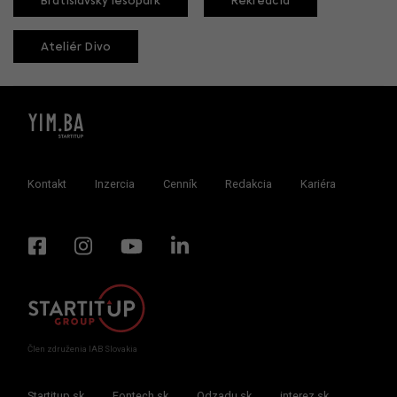
Bratislavský lesopark
Rekreácia
Ateliér Divo
Kontakt
Inzercia
Cenník
Redakcia
Kariéra
Člen združenia IAB Slovakia
Startitup.sk
Fontech.sk
Odzadu.sk
interez.sk