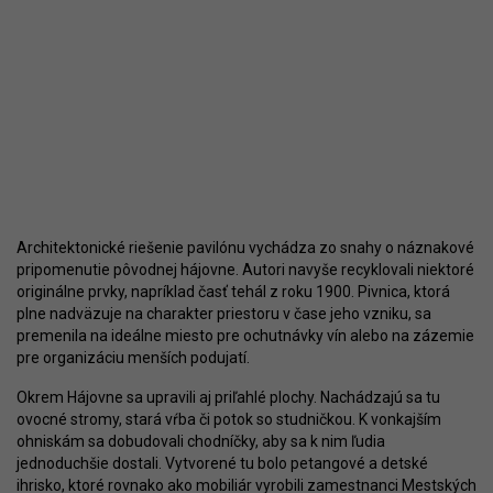
Architektonické riešenie pavilónu vychádza zo snahy o náznakové
pripomenutie pôvodnej hájovne. Autori navyše recyklovali niektoré
originálne prvky, napríklad časť tehál z roku 1900. Pivnica, ktorá
plne nadväzuje na charakter priestoru v čase jeho vzniku, sa
premenila na ideálne miesto pre ochutnávky vín alebo na zázemie
pre organizáciu menších podujatí.
Okrem Hájovne sa upravili aj priľahlé plochy. Nachádzajú sa tu
ovocné stromy, stará vŕba či potok so studničkou. K vonkajším
ohniskám sa dobudovali chodníčky, aby sa k nim ľudia
jednoduchšie dostali. Vytvorené tu bolo petangové a detské
ihrisko, ktoré rovnako ako mobiliár vyrobili zamestnanci Mestských