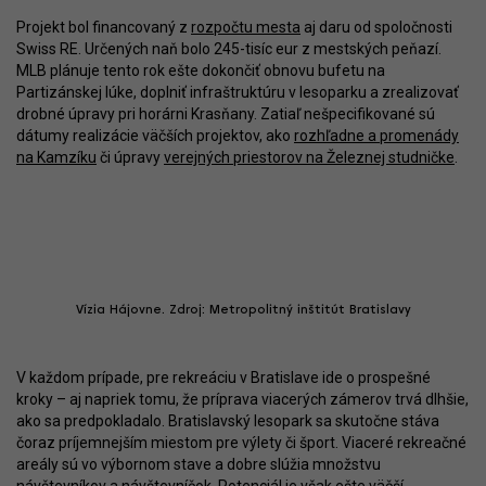
Projekt bol financovaný z
rozpočtu mesta
aj daru od spoločnosti
Swiss RE. Určených naň bolo 245-tisíc eur z mestských peňazí.
MLB plánuje tento rok ešte dokončiť obnovu bufetu na
Partizánskej lúke, doplniť infraštruktúru v lesoparku a zrealizovať
drobné úpravy pri horárni Krasňany. Zatiaľ nešpecifikované sú
dátumy realizácie väčších projektov, ako
rozhľadne a promenády
na Kamzíku
či úpravy
verejných priestorov na Železnej studničke
.
Vízia Hájovne. Zdroj: Metropolitný inštitút Bratislavy
V každom prípade, pre rekreáciu v Bratislave ide o prospešné
kroky – aj napriek tomu, že príprava viacerých zámerov trvá dlhšie,
ako sa predpokladalo. Bratislavský lesopark sa skutočne stáva
čoraz príjemnejším miestom pre výlety či šport. Viaceré rekreačné
areály sú vo výbornom stave a dobre slúžia množstvu