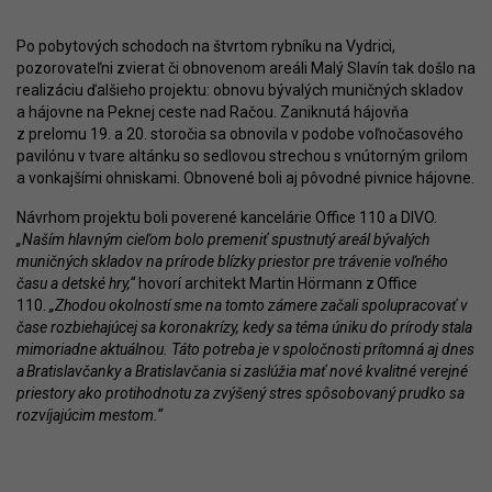
Po pobytových schodoch na štvrtom rybníku na Vydrici,
pozorovateľni zvierat či obnovenom areáli Malý Slavín tak došlo na
realizáciu ďalšieho projektu: obnovu bývalých muničných skladov
a hájovne na Peknej ceste nad Račou. Zaniknutá hájovňa
z prelomu 19. a 20. storočia sa obnovila v podobe voľnočasového
pavilónu v tvare altánku so sedlovou strechou s vnútorným grilom
a vonkajšími ohniskami. Obnovené boli aj pôvodné pivnice hájovne.
Návrhom projektu boli poverené kancelárie Office 110 a DIVO.
„Naším hlavným cieľom bolo premeniť spustnutý areál bývalých
muničných skladov na prírode blízky priestor pre trávenie voľného
času a detské hry,“
hovorí architekt Martin Hörmann z Office
110.
„Zhodou okolností sme na tomto zámere začali spolupracovať v
čase rozbiehajúcej sa koronakrízy, kedy sa téma úniku do prírody stala
mimoriadne aktuálnou. Táto potreba je v spoločnosti prítomná aj dnes
a Bratislavčanky a Bratislavčania si zaslúžia mať nové kvalitné verejné
priestory ako protihodnotu za zvýšený stres spôsobovaný prudko sa
rozvíjajúcim mestom.“