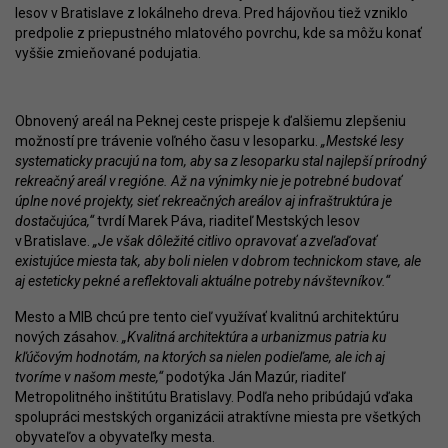
lesov v Bratislave z lokálneho dreva. Pred hájovňou tiež vzniklo
predpolie z priepustného mlatového povrchu, kde sa môžu konať
vyššie zmieňované podujatia.
Obnovený areál na Peknej ceste prispeje k ďalšiemu zlepšeniu
možností pre trávenie voľného času v lesoparku.
„Mestské lesy
systematicky pracujú na tom, aby sa z lesoparku stal najlepší prírodný
rekreačný areál v regióne. Až na výnimky nie je potrebné budovať
úplne nové projekty, sieť rekreačných areálov aj infraštruktúra je
dostačujúca,“
tvrdí Marek Páva, riaditeľ Mestských lesov
v Bratislave.
„Je však dôležité citlivo opravovať a zveľaďovať
existujúce miesta tak, aby boli nielen v dobrom technickom stave, ale
aj esteticky pekné a reflektovali aktuálne potreby návštevníkov.“
Mesto a MIB chcú pre tento cieľ využívať kvalitnú architektúru
nových zásahov.
„Kvalitná architektúra a urbanizmus patria ku
kľúčovým hodnotám, na ktorých sa nielen podieľame, ale ich aj
tvoríme v našom meste,“
podotýka Ján Mazúr, riaditeľ
Metropolitného inštitútu Bratislavy. Podľa neho pribúdajú vďaka
spolupráci mestských organizácii atraktívne miesta pre všetkých
obyvateľov a obyvateľky mesta.