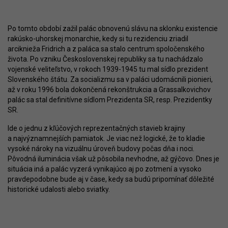
Po tomto období zažil palác obnovenú slávu na sklonku existencie
rakúsko-uhorskej monarchie, kedy si tu rezidenciu zriadil
arciknieža Fridrich a z paláca sa stalo centrum spoločenského
života. Po vzniku Československej republiky sa tu nachádzalo
vojenské veliteľstvo, v rokoch 1939-1945 tu mal sídlo prezident
Slovenského štátu. Za socializmu sa v paláci udomácnili pionieri,
až v roku 1996 bola dokončená rekonštrukcia a Grassalkovichov
palác sa stal definitívne sídlom Prezidenta SR, resp. Prezidentky
SR.
Ide o jednu z kľúčových reprezentačných stavieb krajiny
a najvýznamnejších pamiatok. Je viac než logické, že to kladie
vysoké nároky na vizuálnu úroveň budovy počas dňa i noci.
Pôvodná iluminácia však už pôsobila nevhodne, až gýčovo. Dnes je
situácia iná a palác vyzerá vynikajúco aj po zotmení a vysoko
pravdepodobne bude aj v čase, kedy sa budú pripomínať dôležité
historické udalosti alebo sviatky.