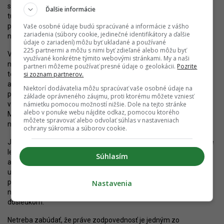
s developermi“. Väčšinou ide o tých istých ľudí, ktorí nemajú ani
Ďalšie informácie
tušenie, čo presne znamená regulácia, zahusťovanie, Územný
Vaše osobné údaje budú spracúvané a informácie z vášho
plán alebo Stavebný zákon, o to horšie sú škody, ktoré dokážu
zariadenia (súbory cookie, jedinečné identifikátory a ďalšie
napáchať, no za hlasného potlesku časti verejnosti.
údaje o zariadení) môžu byť ukladané a používané
225 partnermi a môžu s nimi byť zdieľané alebo môžu byť
Vidno to je aj na štátnej úrovni všeobecne známymi príkladmi
využívané konkrétne týmito webovými stránkami. My a naši
nekompetentnosti. Ak by som to mal ilustrovať len na príbuznej
partneri môžeme používať presné údaje o geolokácii.
Pozrite
si zoznam partnerov.
téme, štát za posledných niekoľko rokov nebol schopný vypísať
architektonické súťaže na viacero významných verejných
Niektorí dodávatelia môžu spracúvať vaše osobné údaje na
projektov – napríklad na rekonštrukciu
kaštieľa v Rusovciach
,
základe oprávneného záujmu, proti ktorému môžete vzniesť
námietku pomocou možností nižšie. Dole na tejto stránke
výstavbu
Národného futbalového štadióna
alebo v minulosti na
alebo v ponuke webu nájdite odkaz, pomocou ktorého
Medzinárodné letisko M.R.Štefánika, čo je opäť len dôsledkom
môžete spravovať alebo odvolať súhlas v nastaveniach
nekultúrnosti a nedostatku vzdelania.
ochrany súkromia a súborov cookie.
Jednoduché riešenie tohto problému bohužiaľ neexistuje. Existuje
len náročné a dlhodobé v podobe intenzívneho vzdelávania
Súhlasím
a komunikácie závažných spoločenských tém (v našom prípade
urbanistických a architektonických), a to už na školách a
pokračujúc počas rozličných životných situácií. Len takto možno
Nastavenia
napraviť nezodpovedný prístup, ktorého je aktuálna „kauza“
dôsledkom.
Netreba zabúdať, že práve zodpovednosť je jedným zo