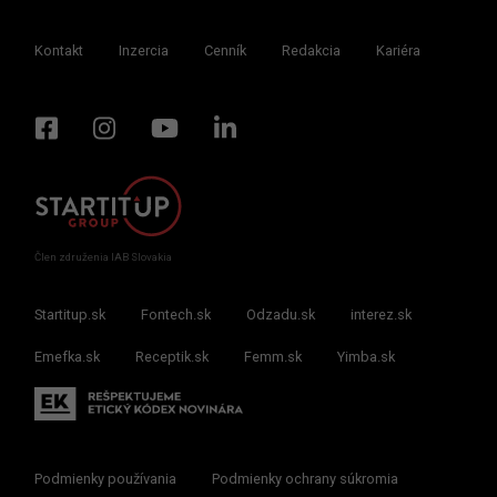
Kontakt
Inzercia
Cenník
Redakcia
Kariéra
Člen združenia IAB Slovakia
Startitup.sk
Fontech.sk
Odzadu.sk
interez.sk
Emefka.sk
Receptik.sk
Femm.sk
Yimba.sk
Podmienky používania
Podmienky ochrany súkromia