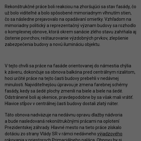
Rekonštrukčné práce boli reakciou na zhoršujúci sa stav fasády, čo
už bolo viditeľné a bolo spôsobené mimoriadnym vlhnutím stien,
čo sa následne prejavovalo na opadávaní omietky. Vzhľadom na
mimoriadny politický a reprezentačný význam budovy sa rozhodlo
o komplexnej obnove, ktorá okrem sanácie zlého stavu zahŕňala aj
čistenie povrchov, reštaurovanie výzdobných prvkov, zlepšenie
zabezpečenia budovy a novú ilumináciu objektu.
V tejto chvíli sa práce na fasáde orientovanej do námestia chýlia
k záveru, dokončuje sa obnova balkóna pred centrálnym rizalitom,
hoci určité práce na tejto časti budovy prebehli v nedávnej
minulosti. Najviditeľnejšou úpravou je zmena farebnej schémy
fasády, kedy sa šedé plochy zmenili na biele a biele na šedé.
Odstránené boli aj okenice, pravdepodobne by sa však mali vrátiť.
Hlavice stĺpov v centrálnej časti budovy dostali zlatý náter.
Táto obnova nadväzuje na nedávnu opravu dlažby nádvoria
a bude nasledovaná rekonštrukčnými prácami na oplotení
Prezidentskej záhrady. Hlavné mesto na tieto práce získalo
dotáciu zo strany Vlády SR v rámci nedávneho
výjadzového
rokovania
v priestoroch Primaciálneho paláca. Obnovu by si