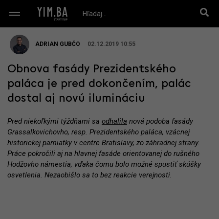
ADRIAN GUBČO
02.12.2019 10:55
Obnova fasády Prezidentského
paláca je pred dokončením, palác
dostal aj novú ilumináciu
Pred niekoľkými týždňami sa
odhalila
nová podoba fasády
Grassalkovichovho, resp. Prezidentského paláca, vzácnej
historickej pamiatky v centre Bratislavy, zo záhradnej strany.
Práce pokročili aj na hlavnej fasáde orientovanej do rušného
Hodžovho námestia, vďaka čomu bolo možné spustiť skúšky
osvetlenia. Nezaobišlo sa to bez reakcie verejnosti.