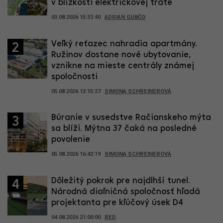
v blízkosti električkovej trate
03.08.2026 15:32:40
ADRIAN GUBČO
Veľký reťazec nahradia apartmány.
2
Ružinov dostane nové ubytovanie,
vznikne na mieste centrály známej
spoločnosti
05.08.2026 13:15:27
SIMONA SCHREINEROVÁ
Búranie v susedstve Račianskeho mýta
3
sa blíži. Mýtna 37 čaká na posledné
povolenie
05.08.2026 16:42:19
SIMONA SCHREINEROVÁ
Dôležitý pokrok pre najdlhší tunel.
4
Národná diaľničná spoločnosť hľadá
projektanta pre kľúčový úsek D4
04.08.2026 21:00:00
RED