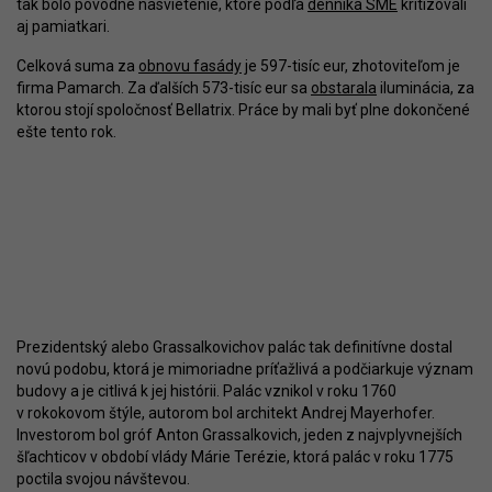
tak bolo pôvodné nasvietenie, ktoré podľa
denníka SME
kritizovali
aj pamiatkari.
Celková suma za
obnovu fasády
je 597-tisíc eur, zhotoviteľom je
firma Pamarch. Za ďalších 573-tisíc eur sa
obstarala
iluminácia, za
ktorou stojí spoločnosť Bellatrix. Práce by mali byť plne dokončené
ešte tento rok.
Prezidentský alebo Grassalkovichov palác tak definitívne dostal
novú podobu, ktorá je mimoriadne príťažlivá a podčiarkuje význam
budovy a je citlivá k jej histórii. Palác vznikol v roku 1760
v rokokovom štýle, autorom bol architekt Andrej Mayerhofer.
Investorom bol gróf Anton Grassalkovich, jeden z najvplyvnejších
šľachticov v období vlády Márie Terézie, ktorá palác v roku 1775
poctila svojou návštevou.