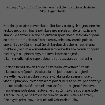
Fotografia, ktorá spôsobila hlúpe reakcie na sociálnych sieťach.
Zdroj: Eugen Korda
Nebola by to však slovenská realita, keby aj do tých najnevinnejších
krokov nebola vnášaná politika a nevznikali umelé témy, živené
snahou o senzáciu alebo polarizáciu spoločnosti. V tomto prípade
sa predmetom „diskusií“ stalo testovanie nasvietenie paláca,
spojené so skúšaním rozličných farebných schém nasvietenia.
Niektoré „médiá“ a komentátori si to vysvetlili ako formu podpory
niektorým skupinám obyvateľstva, ktoré sa najmä
u konzervatívnejších spoluobčanov stretávajú s odmietaním.
Racionálnemu človeku príde až zaťažko vysvetľovať, že ide
o kolosálnu hlúposť a že situácia má jednoduché a logické
vysvetlenie. Dá sa dobre predstaviť, aké prekvapenie muselo
vládnuť priamo v Prezidentskom paláci, keď sa objavil podobný typ
reakcií a bolo nutné komunikovať takú samozrejmosť, že nové
nasvietenie potrebuje testovanie predtým, ako je spustené. Ešte
zarážajúce je, že nezmyselné reakcie sa šírili nielen zo strany
účelových primitívov, ale aj niekoľkých intelektuálov.