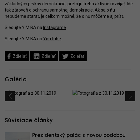
základných prvkov demokracie, preto ju treba aktívne rozvíjať. Ide
tak zároveň o ochranu samotnej demokracie. Ak sa o ňu
nebudeme starať, je celkom možné, že o ňu môžeme aj prísť.
Sledujte YIM.BA na
Instagrame
.
Sledujte YIM.BA na
YouTube
.
Zdieľať
Zdieľať
Zdieľať
Galéria
Súvisiace články
Prezidentský palác s novou podobou