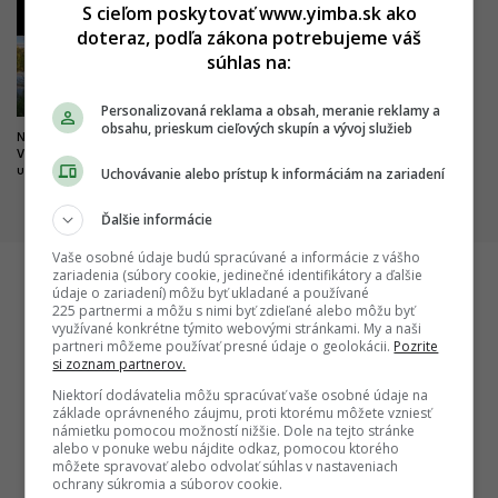
S cieľom poskytovať www.yimba.sk ako
3
4
doteraz, podľa zákona potrebujeme váš
súhlas na:
Personalizovaná reklama a obsah, meranie reklamy a
obsahu, prieskum cieľových skupín a vývoj služieb
Nová pýcha mesta kultúry.
Dobré správy z najväčších
Výnimočný park čoskoro doplní
nemocníc. Výstavba veľkých
Uchovávanie alebo prístup k informáciám na zariadení
unikátny most
projektov napreduje, hlásia
dôležité míľniky
Ďalšie informácie
Vaše osobné údaje budú spracúvané a informácie z vášho
zariadenia (súbory cookie, jedinečné identifikátory a ďalšie
údaje o zariadení) môžu byť ukladané a používané
225 partnermi a môžu s nimi byť zdieľané alebo môžu byť
Startitup
využívané konkrétne týmito webovými stránkami. My a naši
partneri môžeme používať presné údaje o geolokácii.
Pozrite
si zoznam partnerov.
Niektorí dodávatelia môžu spracúvať vaše osobné údaje na
základe oprávneného záujmu, proti ktorému môžete vzniesť
námietku pomocou možností nižšie. Dole na tejto stránke
alebo v ponuke webu nájdite odkaz, pomocou ktorého
môžete spravovať alebo odvolať súhlas v nastaveniach
ochrany súkromia a súborov cookie.