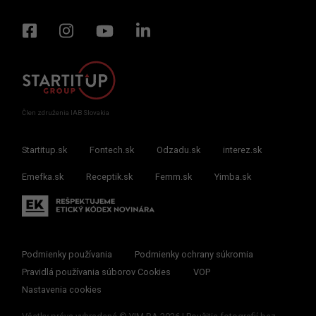
Člen združenia IAB Slovakia
Startitup.sk
Fontech.sk
Odzadu.sk
interez.sk
Emefka.sk
Receptik.sk
Femm.sk
Yimba.sk
Podmienky používania
Podmienky ochrany súkromia
Pravidlá používania súborov Cookies
VOP
Nastavenia cookies