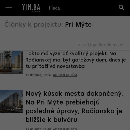
Články k projektu:
Pri Mýte
zoradiť:
podľa dátumu
Takto má vyzerať kvalitný projekt. Na
Račianskej mal byť garážový dom, dnes je
tu príťažlivá novostavba
12.09.2024, 19:05
ADRIAN GUBČO
Nový kúsok mesta dokončený.
Na Pri Mýte prebiehajú
posledné úpravy, Račianska je
bližšie k bulváru
11.03.2024, 12:40
ADRIAN GUBČO