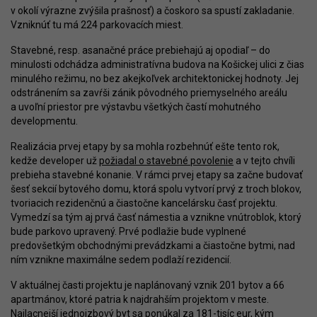
v okolí výrazne zvýšila prašnosť) a čoskoro sa spustí zakladanie.
Vzniknúť tu má 224 parkovacích miest.
Stavebné, resp. asanačné práce prebiehajú aj opodiaľ – do
minulosti odchádza administratívna budova na Košickej ulici z čias
minulého režimu, no bez akejkoľvek architektonickej hodnoty. Jej
odstránením sa zavŕši zánik pôvodného priemyselného areálu
a uvoľní priestor pre výstavbu všetkých častí mohutného
developmentu.
Realizácia prvej etapy by sa mohla rozbehnúť ešte tento rok,
kedže developer už
požiadal o stavebné povolenie
a v tejto chvíli
prebieha stavebné konanie. V rámci prvej etapy sa začne budovať
šesť sekcií bytového domu, ktorá spolu vytvorí prvý z troch blokov,
tvoriacich rezidenčnú a čiastočne kancelársku časť projektu.
Vymedzí sa tým aj prvá časť námestia a vznikne vnútroblok, ktorý
bude parkovo upravený. Prvé podlažie bude vyplnené
predovšetkým obchodnými prevádzkami a čiastočne bytmi, nad
ním vznikne maximálne sedem podlaží rezidencií.
V aktuálnej časti projektu je naplánovaný vznik 201 bytov a 66
apartmánov, ktoré patria k najdrahším projektom v meste.
Najlacnejší jednoizbový byt sa ponúkal za 181-tisíc eur, kým