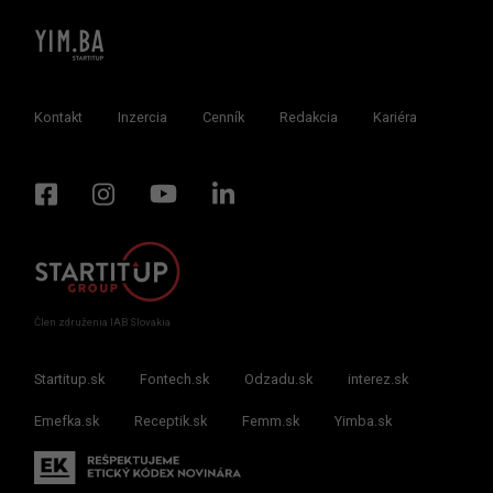
Kontakt
Inzercia
Cenník
Redakcia
Kariéra
Člen združenia IAB Slovakia
Startitup.sk
Fontech.sk
Odzadu.sk
interez.sk
Emefka.sk
Receptik.sk
Femm.sk
Yimba.sk