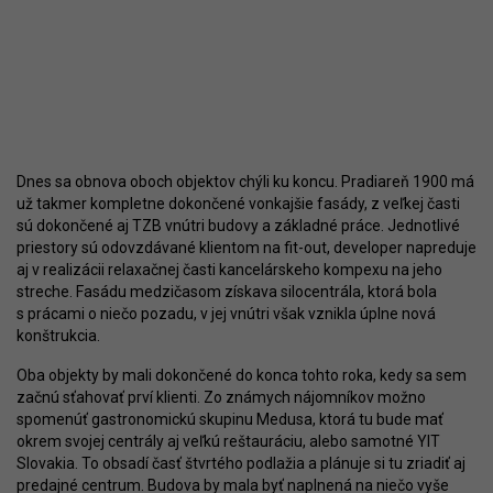
Dnes sa obnova oboch objektov chýli ku koncu. Pradiareň 1900 má
už takmer kompletne dokončené vonkajšie fasády, z veľkej časti
sú dokončené aj TZB vnútri budovy a základné práce. Jednotlivé
priestory sú odovzdávané klientom na fit-out, developer napreduje
aj v realizácii relaxačnej časti kancelárskeho kompexu na jeho
streche. Fasádu medzičasom získava silocentrála, ktorá bola
s prácami o niečo pozadu, v jej vnútri však vznikla úplne nová
konštrukcia.
Oba objekty by mali dokončené do konca tohto roka, kedy sa sem
začnú sťahovať prví klienti. Zo známych nájomníkov možno
spomenúť gastronomickú skupinu Medusa, ktorá tu bude mať
okrem svojej centrály aj veľkú reštauráciu, alebo samotné YIT
Slovakia. To obsadí časť štvrtého podlažia a plánuje si tu zriadiť aj
predajné centrum. Budova by mala byť naplnená na niečo vyše