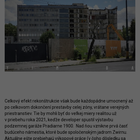
Celkový efekt rekonštrukcie však bude každopádne umocnený až
po celkovom dokončení prestavby celej zóny, vrátane verejných
priestranstiev. Tie by mohli byť do veľkej miery realitou už
v priebehu roka 2021, keďže developer spustil výstavbu
podzemnej garáže Pradiarne 1900. Nad ňou vznikne prvá časť
budúceho námestia, ktoré bude spoločenským jadrom Zwirnu.
Aktuálne ešte prebiehajú výkopové práce (v čoho dôsledku sa