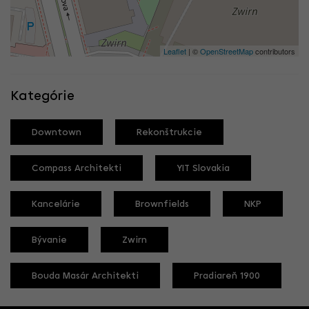
Leaflet
| ©
OpenStreetMap
contributors
Kategórie
Downtown
Rekonštrukcie
Compass Architekti
YIT Slovakia
Kancelárie
Brownfields
NKP
Bývanie
Zwirn
Bouda Masár Architekti
Pradiareň 1900