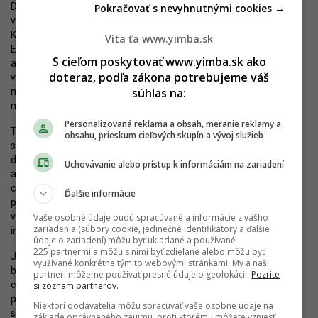
Do roku 2025 by malo byť v Bratislave dokončených viacero
Pokračovať s nevyhnutnými cookies →
veľkých a významných projektov, ktoré zmenia jej charakter.
K najvýraznejším patrí druhá časť
Eurovey
s mrakodrapom
Víta ťa www.yimba.sk
Eurovea Tower, celý
Sky Park
, teoreticky
Mlynské Nivy Košická
S cieľom poskytovať www.yimba.sk ako
a azda druhá etapa Klingerky. Tieto developmenty sa nachádzajú
doteraz, podľa zákona potrebujeme váš
v bývalej priemyselnej časti mesta, ktorá sa transformuje na jeho
súhlas na:
nové centrum. Nanešťastie, vývoj predbehol plánovanie a štvrť
nemá adekvátnu obsluhu verejnou dopravou.
Personalizovaná reklama a obsah, meranie reklamy a
Týka sa to aj Zwirnu, ktorý bude priamo s týmito projektami
obsahu, prieskum cieľových skupín a vývoj služieb
susediť alebo súvisieť. Očakávaný je prudký nárast návštevnosti
danej časti mesta, kedže tu budú pracovať desaťtisíce obyvateľov
Uchovávanie alebo prístup k informáciám na zariadení
a ďalšie tisíce žiť. K tomu treba prirátať návštevníkov nákupných
centier a služieb či verejných priestorov v oblasti, keďže viaceré
Ďalšie informácie
prejdú v rámci súkromného developmentu transformáciou. To
všetko sa sem bude musieť dopraviť s využitím súčasnej cestnej
Vaše osobné údaje budú spracúvané a informácie z vášho
zariadenia (súbory cookie, jedinečné identifikátory a ďalšie
infraštruktúry.
údaje o zariadení) môžu byť ukladané a používané
225 partnermi a môžu s nimi byť zdieľané alebo môžu byť
Jedným z riešení, resp. prvkom, ktorý prispeje k riešeniu, by mala
využívané konkrétne týmito webovými stránkami. My a naši
byť
električková trať
, ktorá spojí Petržalskú a Ružinovskú radiálu
partneri môžeme používať presné údaje o geolokácii.
Pozrite
cez Pribinovu a Košickú ulicu. Podľa vízie Hlavného mesta, ktoré
si zoznam partnerov.
prevzalo záštitu nad týmto projektom, tak získajú vynikajúce
Niektorí dodávatelia môžu spracúvať vaše osobné údaje na
spojenie do nového centra obyvatelia dvoch najľudnatejších
základe oprávneného záujmu, proti ktorému môžete vzniesť