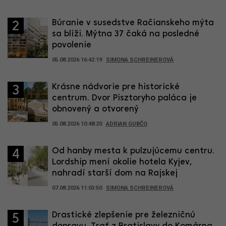
Búranie v susedstve Račianskeho mýta
2
sa blíži. Mýtna 37 čaká na posledné
povolenie
05.08.2026 16:42:19
SIMONA SCHREINEROVÁ
Krásne nádvorie pre historické
3
centrum. Dvor Pisztoryho paláca je
obnovený a otvorený
05.08.2026 10:48:20
ADRIAN GUBČO
Od hanby mesta k pulzujúcemu centru.
4
Lordship mení okolie hotela Kyjev,
nahradí starší dom na Rajskej
07.08.2026 11:03:50
SIMONA SCHREINEROVÁ
Drastické zlepšenie pre železničnú
5