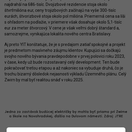
najdrahší na 686-tisíc. Dvojizbové rezidencie stoja okolo
štvrťmilióna eur, ceny trojizbových začínajú na vyše 300-tisíc
eurách, štvorizbové stoja okolo pol milióna. Priemerná cena sa líši
s ohľadom na podlažie, v priemere však dosahuje okolo 5,1-tisíc
eur za meter štvorcový. V cene je však veľmi dobrý štandard a,
samozrejme, vynikajúca lokalita nového centra Bratislavy.
Aj preto YIT konštatuje, že je s predajom zatiaľ spokojné a projekt
je predmetom masívneho záujmu klientov. Kupujúci sa dočkajú
svojho nového bývania pravdepodobne v prvej polovici roku 2023,
v čase, kedy už bude rozostavaný celý development. Ten bude
pokračovať treťou etapou a až nakoniec sa vybuduje druhá, čo je
trochu bizarný dôsledok nejasnosti výkladu Územného plánu. Celý
Zwirn by mal byť realitou snáď v roku 2025.
Jedna zo zastávok budúcej električky by mohla byť priamo pri Zwirne
a škole na Novohradskej, ďalšia na Dulovom námestí. Zdroj: JTRE