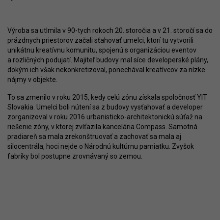
Výroba sa utlmila v 90-tych rokoch 20. storočia a v 21. storočí sa do
prázdnych priestorov začali sťahovať umelci, ktorí tu vytvorili
unikátnu kreatívnu komunitu, spojenú s organizáciou eventov
a rozličných podujatí. Majiteľ budovy mal síce developerské plány,
dokým ich však nekonkretizoval, ponechával kreatívcov za nízke
nájmy v objekte.
To sa zmenilo v roku 2015, kedy celú zónu získala spoločnosť YIT
Slovakia. Umelci boli nútení sa z budovy vysťahovať a developer
zorganizoval v roku 2016 urbanisticko-architektonickú súťaž na
riešenie zóny, v ktorej zvíťazila kancelária Compass. Samotná
pradiareň sa mala zrekonštruovať a zachovať sa mala aj
silocentrála, hoci nejde o Národnú kultúrnu pamiatku. Zvyšok
fabriky bol postupne zrovnávaný so zemou.