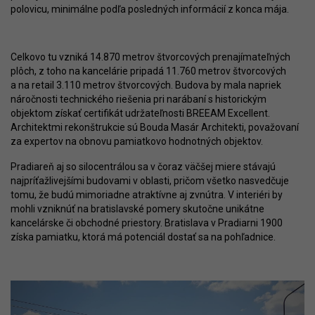
polovicu, minimálne podľa posledných informácií z konca mája.
Celkovo tu vzniká 14.870 metrov štvorcových prenajímateľných
plôch, z toho na kancelárie pripadá 11.760 metrov štvorcových
a na retail 3.110 metrov štvorcových. Budova by mala napriek
náročnosti technického riešenia pri narábaní s historickým
objektom získať certifikát udržateľnosti BREEAM Excellent.
Architektmi rekonštrukcie sú Bouda Masár Architekti, považovaní
za expertov na obnovu pamiatkovo hodnotných objektov.
Pradiareň aj so silocentrálou sa v čoraz väčšej miere stávajú
najpríťažlivejšími budovami v oblasti, pričom všetko nasvedčuje
tomu, že budú mimoriadne atraktívne aj zvnútra. V interiéri by
mohli vzniknúť na bratislavské pomery skutočne unikátne
kancelárske či obchodné priestory. Bratislava v Pradiarni 1900
získa pamiatku, ktorá má potenciál dostať sa na pohľadnice.