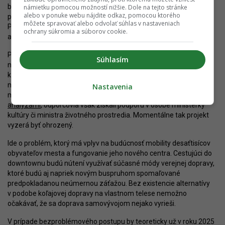
bratislavských mestských častí. Zároveň však vzniknú podmienky
námietku pomocou možností nižšie. Dole na tejto stránke
alebo v ponuke webu nájdite odkaz, pomocou ktorého
pre ďalší rozvoj siete do iných častí mesta, predovšetkým do
môžete spravovať alebo odvolať súhlas v nastaveniach
Podunajských Biskupíc a Vrakune. Samotná trať má byť tichá
ochrany súkromia a súborov cookie.
a ekologická, na Košickej pri Zwirne bude vedená v zelenom páse.
Problémom je však kratučký úsek trate vedúci popred Slovenské
Súhlasím
národné divadlo, ktorý vyvoláva v radoch odporcov z prostredia
kultúrnej obce či aktivistov
obavy
z narušenia verejného priestoru
námestia či zhoršenia podmienok pre prevádzku divadla. Hlavné
Nastavenia
mesto tvrdí, že to tak nebude, argumentujúc
vypracovanými
analýzami
, odporcovia však získali podporu v osobe ministerky
kultúry či ministra životného prostredia. Momentálne tak projekt
vyzerá byť ohrozený.
Ide o problém, ktorý má vplyv na budúcnosť mobility desaťtisícov
obyvateľov mesta a fungovanie jeho nového centra. Cestujúci do
downtownu budú nútení využívať súčasné módy verejnej dopravy,
ktoré budú aj napriek novým buspruhom spomaľované
predpokladanou neúmernou záťažou. Bez existencie alternatívy
v podobe koľajovej dopravy na vlastnom telese nemožno
očakávať, že sa doprava samovývojom nejako vyrieši.
V prípade bezproblémového postupu by teoreticky už v roku 2025