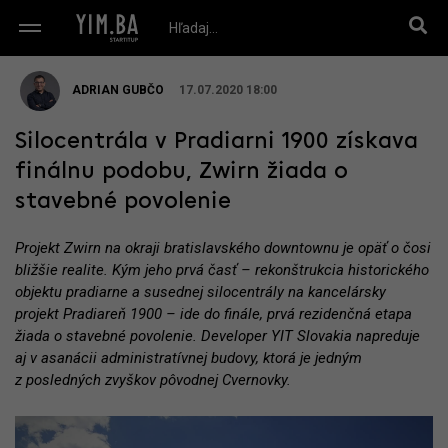
ADRIAN GUBČO
17.07.2020 18:00
Silocentrála v Pradiarni 1900 získava
finálnu podobu, Zwirn žiada o
stavebné povolenie
Projekt Zwirn na okraji bratislavského downtownu je opäť o čosi
bližšie realite. Kým jeho prvá časť – rekonštrukcia historického
objektu pradiarne a susednej silocentrály na kancelársky
projekt Pradiareň 1900 – ide do finále, prvá rezidenčná etapa
žiada o stavebné povolenie. Developer YIT Slovakia napreduje
aj v asanácii administratívnej budovy, ktorá je jedným
z posledných zvyškov pôvodnej Cvernovky.