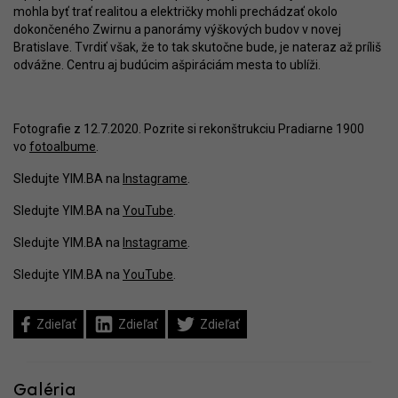
mohla byť trať realitou a električky mohli prechádzať okolo
dokončeného Zwirnu a panorámy výškových budov v novej
Bratislave. Tvrdiť však, že to tak skutočne bude, je nateraz až príliš
odvážne. Centru aj budúcim ašpiráciám mesta to ublíži.
Fotografie z 12.7.2020. Pozrite si rekonštrukciu Pradiarne 1900
vo
fotoalbume
.
Sledujte YIM.BA na
Instagrame
.
Sledujte YIM.BA na
YouTube
.
Sledujte YIM.BA na
Instagrame
.
Sledujte YIM.BA na
YouTube
.
Zdieľať
Zdieľať
Zdieľať
Galéria