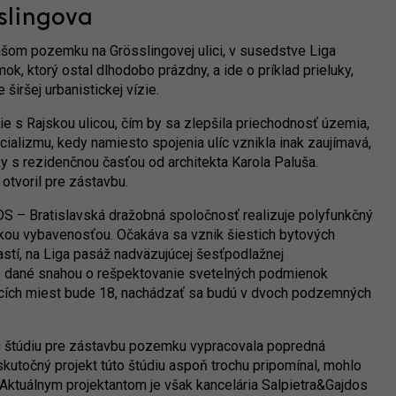
slingova
nšom pozemku na Grösslingovej ulici, v susedstve Liga
k, ktorý ostal dlhodobo prázdny, a ide o príklad prieluky,
širšej urbanistickej vízie.
ie s Rajskou ulicou, čím by sa zlepšila priechodnosť územia,
ializmu, kedy namiesto spojenia ulíc vznikla inak zaujímavá,
 s rezidenčnou časťou od architekta Karola Paluša.
otvoril pre zástavbu.
DS – Bratislavská dražobná spoločnosť realizuje polyfunkčný
kou vybavenosťou. Očakáva sa vznik šiestich bytových
stí, na Liga pasáž nadväzujúcej šesťpodlažnej
je dané snahou o rešpektovanie svetelných podmienok
cích miest bude 18, nachádzať sa budú v dvoch podzemných
su štúdiu pre zástavbu pozemku vypracovala popredná
skutočný projekt túto štúdiu aspoň trochu pripomínal, mohlo
. Aktuálnym projektantom je však kancelária Salpietra&Gajdos