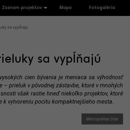
Zoznam projektov
Mapa
Fotogaléria
uky sa vypĺňajú
ieluky sa vypĺňajú
 vysokých cien bývania je meniaca sa výhodnosť
 – prieluk v pôvodnej zástavbe, ktoré v mnohých
snosti však rastie hneď niekoľko projektov, ktoré
eje k vytvoreniu pocitu kompaktnejšieho mesta.
Metropolitan Star