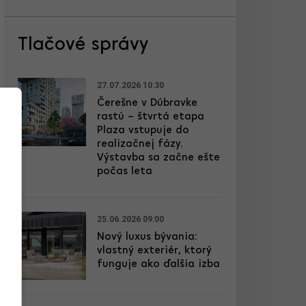
Tlačové správy
27.07.2026 10:30
Čerešne v Dúbravke
rastú – štvrtá etapa
Plaza vstupuje do
realizačnej fázy.
Výstavba sa začne ešte
počas leta
25.06.2026 09:00
Nový luxus bývania:
vlastný exteriér, ktorý
funguje ako ďalšia izba