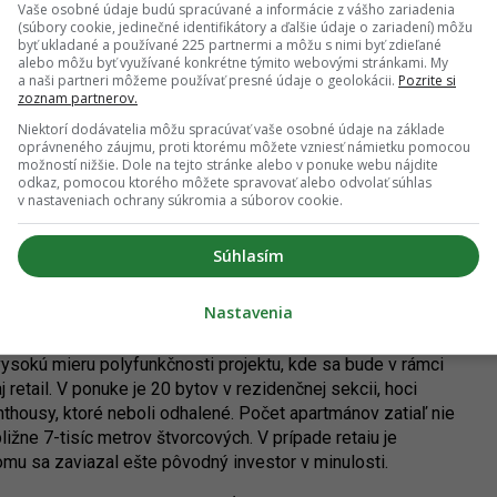
Vaše osobné údaje budú spracúvané a informácie z vášho zariadenia
(súbory cookie, jedinečné identifikátory a ďalšie údaje o zariadení) môžu
byť ukladané a používané 225 partnermi a môžu s nimi byť zdieľané
alebo môžu byť využívané konkrétne týmito webovými stránkami. My
a naši partneri môžeme používať presné údaje o geolokácii.
Pozrite si
zoznam partnerov.
 medzi Námestím 1. mája a Banskobystrickou ulicou bol
Niektorí dodávatelia môžu spracúvať vaše osobné údaje na základe
však takmer desaťročie, kým začal reálne rásť. Pomerne veľký
oprávneného záujmu, proti ktorému môžete vzniesť námietku pomocou
 možnej miere, do prostredia však prináša zástavbu
možností nižšie. Dole na tejto stránke alebo v ponuke webu nájdite
staršiu zástavbu, kde okrem iného sídlilo známe kino
odkaz, pomocou ktorého môžete spravovať alebo odvolať súhlas
v nastaveniach ochrany súkromia a súborov cookie.
ov – administratívnej budovy od Námestia 1. mája, stredového
Súhlasím
skobystrickej. Kancelárska budova bude mať deväť podlaží,
Oddelené od seba budú parkovo upravenými nádvoriami,
Nastavenia
ysokú mieru polyfunkčnosti projektu, kde sa bude v rámci
retail. V ponuke je 20 bytov v rezidenčnej sekcii, hoci
nthousy, ktoré neboli odhalené. Počet apartmánov zatiaľ nie
ližne 7-tisíc metrov štvorcových. V prípade retaiu je
mu sa zaviazal ešte pôvodný investor v minulosti.