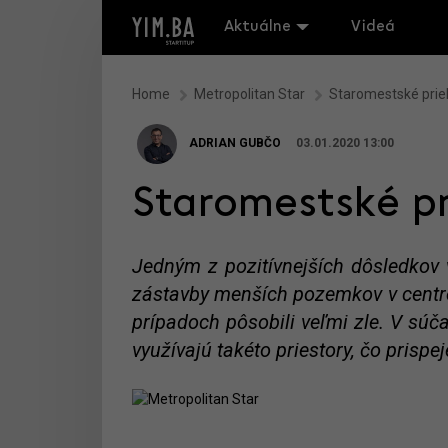
Aktuálne
Videá
Home
Metropolitan Star
Staromestské priel
ADRIAN GUBČO
03.01.2020 13:00
Staromestské pr
Jedným z pozitívnejších dôsledkov
zástavby menších pozemkov v centre
prípadoch pôsobili veľmi zle. V súča
využívajú takéto priestory, čo prisp