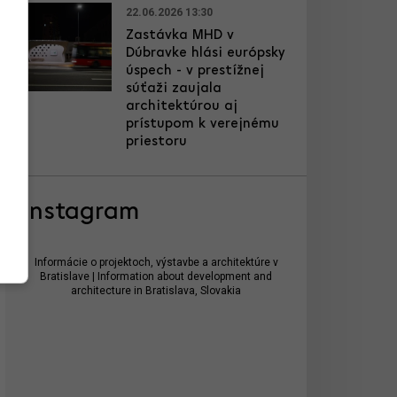
22.06.2026 13:30
Zastávka MHD v
Dúbravke hlási európsky
úspech - v prestížnej
súťaži zaujala
architektúrou aj
prístupom k verejnému
priestoru
Instagram
Informácie o projektoch, výstavbe a architektúre v
Bratislave | Information about development and
architecture in Bratislava, Slovakia