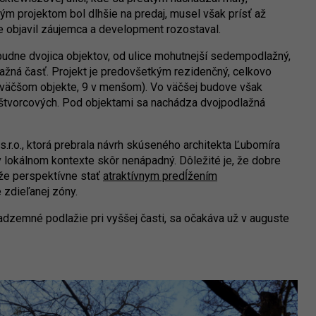
m projektom bol dlhšie na predaj, musel však prísť až
ne objavil záujemca a development rozostaval.
udne dvojica objektov, od ulice mohutnejší sedempodlažný,
lažná časť. Projekt je predovšetkým rezidenčný, celkovo
 väčšom objekte, 9 v menšom). Vo väčšej budove však
v štvorcových. Pod objektami sa nachádza dvojpodlažná
.r.o., ktorá prebrala návrh skúseného architekta Ľubomíra
lokálnom kontexte skôr nenápadný. Dôležité je, že dobre
že perspektívne stať
atraktívnym predĺžením
 zdieľanej zóny.
nadzemné podlažie pri vyššej časti, sa očakáva už v auguste