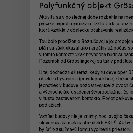
Polyfunkčný objekt Grös
Aktivita sa v poslednej dobe rozbehla na me
pasáže naproti gymnáziu. Taktiež ide o pozemo
ktorá vznikla v dôsledku očakávania realizácie 
Tou bolo predĺženie Bezručovej a jej prepojen
plán sa však ukázal ako nereálny už počas soc
v tomto kontexte však nevhodná budova banky
Pozemok od Grösslingovej sa tak v podstate 
K tej dochádza až teraz, kedy tu developer B
objekt s bývaním a (pravdepodobne) občians
jednotiek v budove pozostavajúcej z dvoch ča
a východnejšie osadenej štvorpodlažnej, čo 
v husto zastavanom kontexte. Počet parkova
podlažiach.
Vzhľad budovy nie je známy, hoci svojho ča
slovenská kancelária Architekti BKPŠ. Ak by 
by ísť o zaujímavú formu vyplnenia priestoru