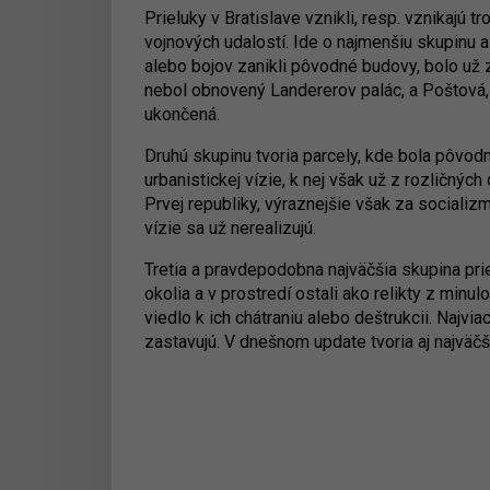
Prieluky v Bratislave vznikli, resp. vznikajú
vojnových udalostí. Ide o najmenšiu skupinu
alebo bojov zanikli pôvodné budovy, bolo už 
nebol obnovený Landererov palác, a Poštová, k
ukončená.
Druhú skupinu tvoria parcely, kde bola pôvod
urbanistickej vízie, k nej však už z rozličn
Prvej republiky, výraznejšie však za sociali
vízie sa už nerealizujú.
Tretia a pravdepodobna najväčšia skupina pri
okolia a v prostredí ostali ako relikty z min
viedlo k ich chátraniu alebo deštrukcii. Najvi
zastavujú. V dnešnom update tvoria aj najväčš