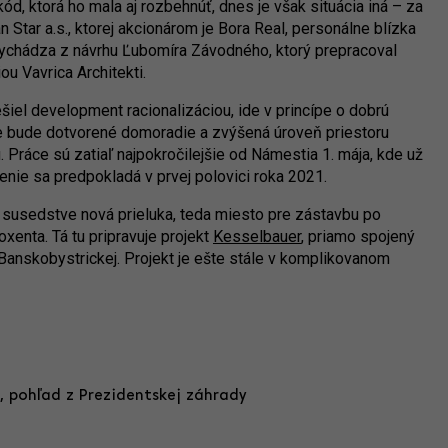
d, ktorá ho mala aj rozbehnúť, dnes je však situácia iná – za
Star a.s., ktorej akcionárom je Bora Real, personálne blízka
ychádza z návrhu Ľubomíra Závodného, ktorý prepracoval
ou Vavrica Architekti.
iel development racionalizáciou, ide v princípe o dobrú
e bude dotvorené domoradie a zvýšená úroveň priestoru
Práce sú zatiaľ najpokročilejšie od Námestia 1. mája, kde už
nie sa predpokladá v prvej polovici roka 2021.
 susedstve nová prieluka, teda miesto pre zástavbu po
xenta. Tá tu pripravuje projekt
Kesselbauer
, priamo spojený
 Banskobystrickej. Projekt je ešte stále v komplikovanom
, pohľad z Prezidentskej záhrady