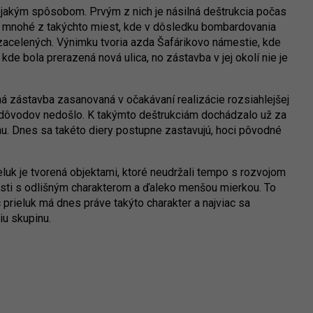
 trojakým spôsobom. Prvým z nich je násilná deštrukcia počas
 a mnohé z takýchto miest, kde v dôsledku bombardovania
zacelených. Výnimku tvoria azda Šafárikovo námestie, kde
de bola prerazená nová ulica, no zástavba v jej okolí nie je
ná zástavba zasanovaná v očakávaní realizácie rozsiahlejšej
ých dôvodov nedošlo. K takýmto deštrukciám dochádzalo už za
zmu. Dnes sa takéto diery postupne zastavujú, hoci pôvodné
eluk je tvorená objektami, ktoré neudržali tempo s rozvojom
ulosti s odlišným charakterom a ďaleko menšou mierkou. To
ac prieluk má dnes práve takýto charakter a najviac sa
iu skupinu.