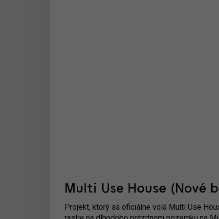
Multi Use House (Nové b
Projekt, ktorý sa oficiálne volá Multi Use H
rastie na dlhodobo prázdnom pozemku na Mick