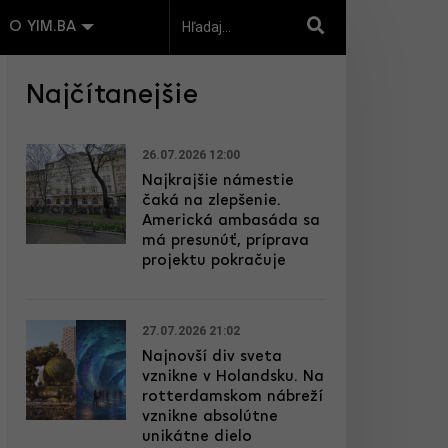
O YIM.BA
Najčítanejšie
26.07.2026 12:00
Najkrajšie námestie
čaká na zlepšenie.
Americká ambasáda sa
má presunúť, príprava
projektu pokračuje
27.07.2026 21:02
Najnovší div sveta
vznikne v Holandsku. Na
rotterdamskom nábreží
vznikne absolútne
unikátne dielo