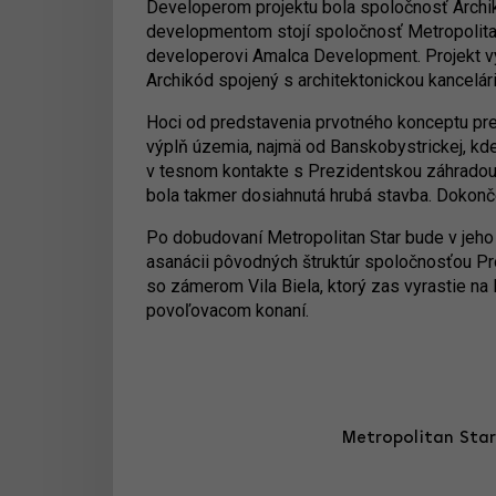
Developerom projektu bola spoločnosť Archikó
developmentom stojí spoločnosť Metropolitan 
developerovi Amalca Development. Projekt v
Archikód spojený s architektonickou kancelári
Hoci od predstavenia prvotného konceptu preš
výplň územia, najmä od Banskobystrickej, kd
v tesnom kontakte s Prezidentskou záhradou. 
bola takmer dosiahnutá hrubá stavba. Dokonče
Po dobudovaní Metropolitan Star bude v jeho
asanácii pôvodných štruktúr spoločnosťou Pro
so zámerom Vila Biela, ktorý zas vyrastie na
povoľovacom konaní.
Metropolitan Star