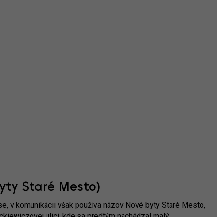
yty Staré Mesto)
ouse, v komunikácii však používa názov Nové byty Staré Mesto,
iewiczovej ulici, kde sa predtým nachádzal malý,