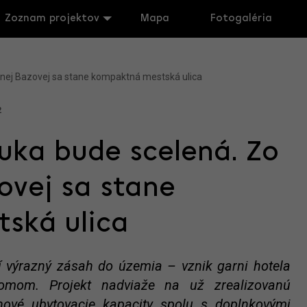
Zoznam projektov
Mapa
Fotogaléria
nej Bazovej sa stane kompaktná mestská ulica
2
uka bude scelená. Zo
ovej sa stane
ská ulica
ší výrazný zásah do územia – vznik garni hotela
mom. Projekt nadviaže na už zrealizovanú
nové ubytovacie kapacity spolu s doplnkovými