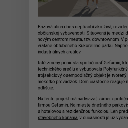
Bazová ulica dnes nepôsobí ako živá, rezidenčn
občianskej vybavenosti. Situovaná je medz
novým centrom mesta, tzv. downtownom. V p
vrátane obľúbeného Kukorelliho parku. Naprie
industriálnych areálov.
Isté zmeny priniesla spoločnosť Gefamin, kto
technického areálu a vybudovala
Polyfunkčn
trojsekciový osempodlažný objekt je tvorený
niekoľko prevádzok. Dom čiastočne reaguje na
odlišuje.
Na tento projekt má nadviazať zámer spoločnos
firmou Gefamin. Na mieste dnešného parkovisk
s hotelovou a rezidenčnou funkciou. Len pre
stavebného konania
, v súčasnosti je už vyda