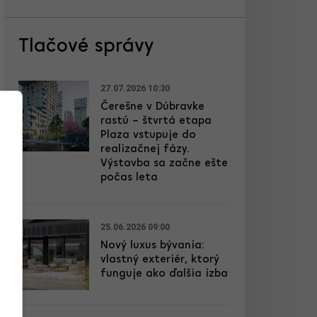
Tlačové správy
27.07.2026 10:30
Čerešne v Dúbravke
rastú – štvrtá etapa
Plaza vstupuje do
realizačnej fázy.
Výstavba sa začne ešte
počas leta
25.06.2026 09:00
Nový luxus bývania:
vlastný exteriér, ktorý
funguje ako ďalšia izba