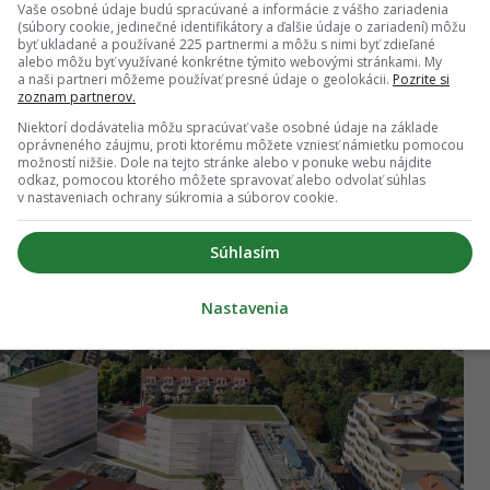
Vaše osobné údaje budú spracúvané a informácie z vášho zariadenia
bal+Priehoda. Koncept pracuje s mierkou prispôsobenou
(súbory cookie, jedinečné identifikátory a ďalšie údaje o zariadení) môžu
byť ukladané a používané 225 partnermi a môžu s nimi byť zdieľané
om. Hoci nejde o rozsiahlu výstavbu, projekt prirodzene
alebo môžu byť využívané konkrétne týmito webovými stránkami. My
 južnú stranu Bazovej ulice do ucelenejšej podoby.
a naši partneri môžeme používať presné údaje o geolokácii.
Pozrite si
zoznam partnerov.
Niektorí dodávatelia môžu spracúvať vaše osobné údaje na základe
oprávneného záujmu, proti ktorému môžete vzniesť námietku pomocou
možností nižšie. Dole na tejto stránke alebo v ponuke webu nájdite
odkaz, pomocou ktorého môžete spravovať alebo odvolať súhlas
v nastaveniach ochrany súkromia a súborov cookie.
Súhlasím
Nastavenia