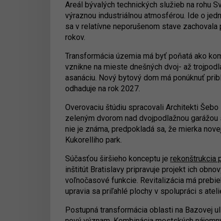
Areál bývalých technických služieb na rohu S
výraznou industriálnou atmosférou. Ide o je
sa v relatívne neporušenom stave zachovala p
rokov.
Transformácia územia má byť poňatá ako ko
vznikne na mieste dnešných dvoj- až trojpod
asanáciu. Nový bytový dom má ponúknuť pribl
odhaduje na rok 2027.
Overovaciu štúdiu spracovali Architekti Šebo L
zeleným dvorom nad dvojpodlažnou garážou s v
nie je známa, predpokladá sa, že mierka nove
Kukorelliho park.
Súčasťou širšieho konceptu je
rekonštrukcia 
inštitút Bratislavy pripravuje projekt ich obn
voľnočasové funkcie. Revitalizácia má prebie
upravia sa priľahlé plochy v spolupráci s ate
Postupná transformácia oblasti na Bazovej ul
nový význam. Kombinácia mestských nájomnýc