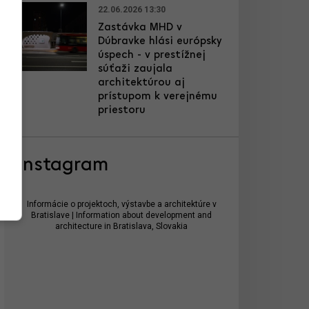
22.06.2026 13:30
Zastávka MHD v
Dúbravke hlási európsky
úspech - v prestížnej
súťaži zaujala
architektúrou aj
prístupom k verejnému
priestoru
Instagram
Informácie o projektoch, výstavbe a architektúre v
Bratislave | Information about development and
architecture in Bratislava, Slovakia