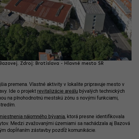
azovej. Zdroj: Bratislava - Hlavné mesto SR
ia premena. Vlastné aktivity v lokalite pripravuje mesto v
avy. Ide o projekt
revitalizácie areálu
bývalých technických
ou na plnohodnotnú mestskú zónu s novými funkciami,
tredím.
umiestnenia nájomného bývania
, ktorá presne identifikovala
bytov. Medzi zvažovanými územiami sa nachádzala aj Bazová
pným dopĺňaním zástavby pozdĺž komunikácie.