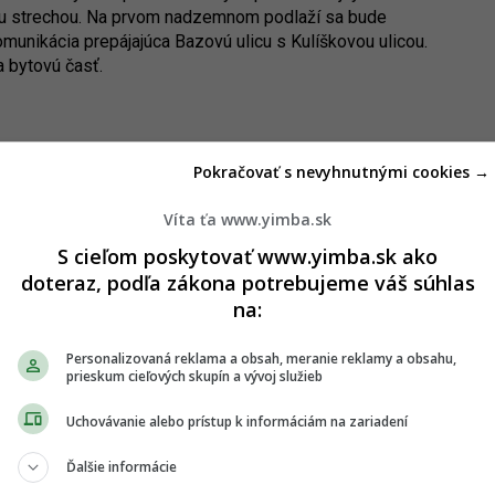
ou strechou. Na prvom nadzemnom podlaží sa bude
unikácia prepájajúca Bazovú ulicu s Kulíškovou ulicou.
 bytovú časť.
Pokračovať s nevyhnutnými cookies →
: Sumbal + Priehoda
Víta ťa www.yimba.sk
S cieľom poskytovať www.yimba.sk ako
pciu. Z haly sa návštevníci dostanú do reštaurácie i do
doteraz, podľa zákona potrebujeme váš súhlas
disko prepoja všetky podlažia vrátane podzemnej garáže.
na:
tami. Izby budú umiestnené na druhom a treťom podlaží,
ie jednotky (viacizbové bunky), kotolňu a kancelárie pre
Personalizovaná reklama a obsah, meranie reklamy a obsahu,
prieskum cieľových skupín a vývoj služieb
komunikačného priestoru, z ktorého povedie vstup aj do
Uchovávanie alebo prístup k informáciám na zariadení
sťami a kobkami. Na prvom podlaží sa má nachádzať
odpadového hospodárstva. Byty a apartmány vzniknú na
Ďalšie informácie
jedenásť – sedem bytov a štyri apartmány.