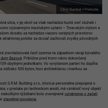
Zdroj: Sumbal + Priehoda
á ulica, v jej okolí sa však nachádza hustá sieť služieb i
i dvomi významnými mestskými uzlami – Trnavským mýtom a
ešom dosahu sa nachádza viacero verejných priestorov
k atraktívnej polohe sa dosiaľ zachovali zvyšky pôvodných
rá zrevitalizovala časť územia na západnom okraji bývalého
ý dom Bazová
. Približne pred tromi rokmi dokončený
 109 obytnými jednotkami. Vo vyvýšenom parteri ho dopĺňa
 sídlisko 500 bytov, hoci architektúrou i mierkou sa
ti S.R.M. Building s.r.o., ktorá je personálne prepojená s
a, v prieluke pri technickom areáli, má vzniknúť nový objekt
d niekoľkými týždňami bolo zverejnené
oznámenie o začatí
né
stavebné povolenie
.