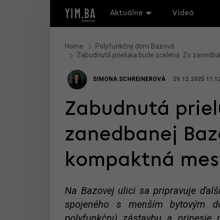
Aktuálne
Videá
Home
Polyfunkčný dom Bazová
Zabudnutá prieluka bude scelená. Zo zanedba
SIMONA SCHREINEROVÁ
29.12.2025 11:1
Zabudnutá priel
zanedbanej Baz
kompaktná mest
Na Bazovej ulici sa pripravuje ďal
spojeného s menším bytovým do
polyfunkčnú zástavbu a prinesie 