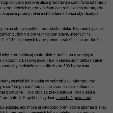
vätoplukovej a Bazovej ulice predstavuje špecifické územie s
dno z posledných miest v širšom centre hlavného mesta, kde
ovojnová priemyselná architektúra z konca štyridsiatych
mplexná obnova celého mestského bloku. Nájomné bývanie
lažných budov v zlom technickom stave, určených na
ižne 116 nájomných bytov, pričom realizácia sa predbežne
ichý, ktorí riešia aj vnútroblok – počíta sa s verejným
jazdom z Bazovej ulice. Hoci detailná architektúra zatiaľ
j zástavby nadviaže na okolie štvrte 500 bytov a na
priemyselných hál
a dielní vo vnútrobloku. Metropolitný
ovy s cieľom priniesť komunitné, vzdelávacie, kultúrne a
hať postupne – ako prvá sa zrekonštruuje Hala dielní a
liérom GutGut. Projekt má vydané
stavebné povolenie
.
ici ukazuje, ako môže aj dlhodobo prehliadané územie získať
h bytov, revitalizovaných hál a doplnkovej súkromnej