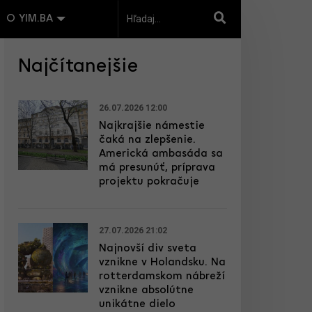
O YIM.BA
Najčítanejšie
26.07.2026 12:00
Najkrajšie námestie
čaká na zlepšenie.
Americká ambasáda sa
má presunúť, príprava
projektu pokračuje
27.07.2026 21:02
Najnovší div sveta
vznikne v Holandsku. Na
rotterdamskom nábreží
vznikne absolútne
unikátne dielo