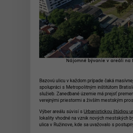
Nájomné bývanie v areáli na B
Bazovú ulicu v každom prípade čaká masívnejš
spolupráci s Metropolitným inštitútom Bratisl
služieb. Zanedbané územie má prejsť premen
verejnými priestormi a živším mestským pros
Výber areálu súvisí s
Urbanistickou štúdiou 
lokality vhodné na vznik nových mestských 
ulica v Ružinove, kde sa uvažovalo s postu