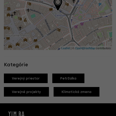
Leaflet
| ©
OpenStreetMap
contributors
Kategórie
Verejný priestor
Petržalka
Verejné projekty
Klimatická zmena