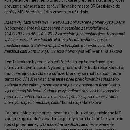
kompetencie miestneho úradu v lokalite prebieha aktuálne proces
prevzatia námestia zo správy Hlavného mesta SR Bratislava do
správy MČ Petržalka. Táto zmena sa už udiala.
„Mestskej Časti Bratislava – Petržalka boli zverené pozemky na území
Nobelovho námestia uznesením mestského zastupiteľstva č.
1147/2022 zo dňa 24.2.2022 za účelom jeho revitalizácie. Významná
väčšina pozemkov v lokalite Nobelovho námestia je v správe
mestskej časti. S ďalšími majiteľmi tunajších pozemkov a budov
mestská časť komunikuje,“
uviedla hovorkyňa MČ Mária Halašková.
Týmto krokom by mala získať Petržalka lepšie možnosti pre
plánovanú revitalizáciu. Výsledný návrh, ktorý bude rešpektovať aj
názor verejnosti, vzíde zo súťaže, ktorá by sa mohla spustiť ešte
tento rok.
„V súčasnosti sme tesne pred prerokovaním súťažného
zadania s vlastníkmi pozemkov a objektov v riešenom území alebo
v jeho tesnej blízkosti. Zadanie je výsledkom rozsiahleho verejného
participatívneho procesu a overovacej štúdie, spracovanej v rámci
interných kapacít mestskej časti,“
konštatuje Halašková.
Zadanie ešte prejde prerokovaním a aktualizáciou, následne MČ
zorganizuje úvodné zasadnutie poroty, ktorá tiež môže k zadaniu
podať pripomienky.
„Až následne predloží zadanie na overenie