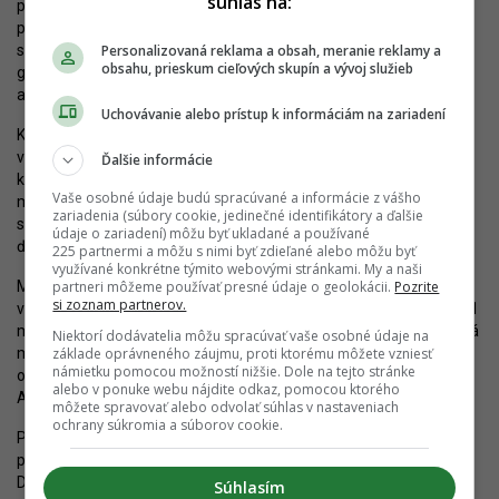
súhlas na:
priestoru aj na Kazanskej, kde vznikol
nový parčík
revitalizáciou
pomerne zdevastovaného prostredia. S postupným rastom
stromov, aktiváciou komunitných podujatí či rozširovaním
Personalizovaná reklama a obsah, meranie reklamy a
obsahu, prieskum cieľových skupín a vývoj služieb
gastronomickej ponuky môže vzniknúť mimoriadne príťažlivé
a obľúbené miesto.
Uchovávanie alebo prístup k informáciám na zariadení
Krok po kroku sa zlepšuje aj bezpečnosť. Kritickým miestom bol
v minulosti tzv. Pentagon, obytný komplex s vysokou
Ďalšie informácie
koncentráciou drogovej kriminality. Postupne sa však aj toto
Vaše osobné údaje budú spracúvané a informácie z vášho
miesto „čistí“ a pomaly zlepšuje. Oproti nedávnej minulosti je
zariadenia (súbory cookie, jedinečné identifikátory a ďalšie
situácia omnoho priaznivejšia, hoci od ideálu má naďalej veľmi
údaje o zariadení) môžu byť ukladané a používané
ďaleko.
225 partnermi a môžu s nimi byť zdieľané alebo môžu byť
využívané konkrétne týmito webovými stránkami. My a naši
Mestská časť nedávno oznámila, že sa rozšíri občianska
partneri môžeme používať presné údaje o geolokácii.
Pozrite
si zoznam partnerov.
vybavenosť v podobe
novej strednej školy
. Na Vážskej sa má za 11
miliónov eur vybudovať moderná privátna škola Felix. Dobudovaná
Niektorí dodávatelia môžu spracúvať vaše osobné údaje na
má byť do dvoch rokov a okrem hlavnej školskej budovy bude
základe oprávneného záujmu, proti ktorému môžete vzniesť
námietku pomocou možností nižšie. Dole na tejto stránke
obsahovať aj telocvičňu či exteriérové multifunkčné ihrisko.
alebo v ponuke webu nájdite odkaz, pomocou ktorého
Architektonické riešenie spracovala kancelária Siebert + Talaš.
môžete spravovať alebo odvolať súhlas v nastaveniach
ochrany súkromia a súborov cookie.
Postupne sem prichádzajú aj investori. Najvýznamnejším
projektom bude prestavba areálu bývalej betonárne pri Malom
Dunaji. Zámer, známy ako
Nový Majerhof
, má priniesť bývanie
Súhlasím