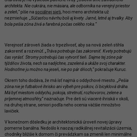
architekta. Nie cukrára, nie mäsiara, ale odborníka na verejný priestor
a zeleň,“
píše na
sociálnej sieti
, hoci meno architekta už
nezmieňuje.
„Súčasťou návrhu boli aj kvety. Jarné, letné aj trvalky. Aby
bola pešia zóna živá a farebná počas celého roka.“
Verejnosť zároveň žiada o trpezlivosť, aby sa nová zeleň stihla
zakoreniť a rozvinúť.
„Tráva potrebuje čas zakoreniť. Kvety potrebujú
čas vyrásť. Stromy potrebujú čas vytvoriť tieň. Dajme tej zóne pár
týždňov života, nech sa nadýchne, zazelená a ukáže svoj charakter.
Hodnoťme ju možno na jeseň, nie po pár dňoch,“
pokračuje Kuruc.
Okrem toho dodáva, že má ísť najmä o oddychové miesto.
„Pešia
zóna nie je futbalové ihrisko ani výbeh pre psíkov, či bicyklová dráha.
Má byť miestom oddychu, pokoja, stretnutí, rozhovorov, zelene a
príjemnej atmosféry,“
naznačuje. Pre deti sú viaceré ihriská v okolí,
na druhej strane, seniori podľa neho ocenia väčšie množstvo
lavičiek.
V konečnom dôsledku je architektonická úroveň novej úpravy
pomerne banálna. Nedošlo k naozaj radikálnej revitalizácii územia,
chodníky bližšie k domom či prevádzkam sa zmenili len minimálne