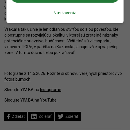
v sérii objektov s ľudskou mierkou a drobnú vybavenosť
v susedstve promenády a cyklotrasy pri vodnom toku. Vo Vrakuni
Nastavenia
chce stavať aj Hlavné mesto, na Žitavskej plánuje vybudovať
komornú bytovku
s 37 nájomnými bytmi.
Vrakuňa tak už nie je len odľahlou štvrťou so zlou povesťou. Ide
o postupne sa rozvíjajúcu lokalitu, v ktorej sú zreteľné náznaky
potenciálne priaznivej budúcnosti. Viditeľné sú v lesoparku,
v novom TIOPe, v parčíku na Kazanskej a najnovšie aj na pešej
zóne. V tomto duchu treba pokračovať.
Fotografie z 14.5.2026. Pozrite si obnovu verejných priestorov vo
fotoalbumoch
.
Sledujte YIM.BA na
Instagrame
.
Sledujte YIM.BA na
YouTube
.
Zdieľať
Zdieľať
Zdieľať