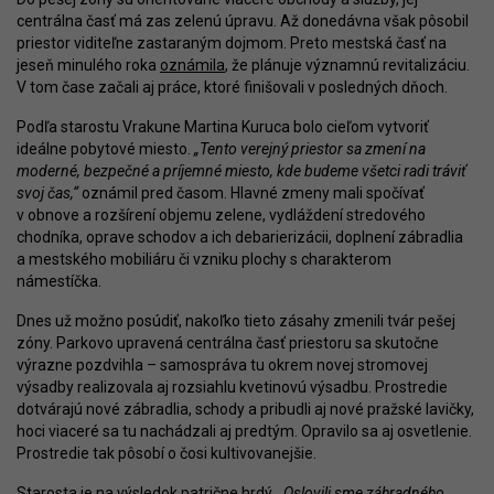
centrálna časť má zas zelenú úpravu. Až donedávna však pôsobil
priestor viditeľne zastaraným dojmom. Preto mestská časť na
jeseň minulého roka
oznámila
, že plánuje významnú revitalizáciu.
V tom čase začali aj práce, ktoré finišovali v posledných dňoch.
Podľa starostu Vrakune Martina Kuruca bolo cieľom vytvoriť
ideálne pobytové miesto.
„Tento verejný priestor sa zmení na
moderné, bezpečné a príjemné miesto, kde budeme všetci radi tráviť
svoj čas,“
oznámil pred časom. Hlavné zmeny mali spočívať
v obnove a rozšírení objemu zelene, vydláždení stredového
chodníka, oprave schodov a ich debarierizácii, doplnení zábradlia
a mestského mobiliáru či vzniku plochy s charakterom
námestíčka.
Dnes už možno posúdiť, nakoľko tieto zásahy zmenili tvár pešej
zóny. Parkovo upravená centrálna časť priestoru sa skutočne
výrazne pozdvihla – samospráva tu okrem novej stromovej
výsadby realizovala aj rozsiahlu kvetinovú výsadbu. Prostredie
dotvárajú nové zábradlia, schody a pribudli aj nové pražské lavičky,
hoci viaceré sa tu nachádzali aj predtým. Opravilo sa aj osvetlenie.
Prostredie tak pôsobí o čosi kultivovanejšie.
Starosta je na výsledok patrične hrdý.
„Oslovili sme záhradného