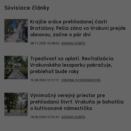
Súvisiace články
Krajšie srdce prehliadanej časti
Bratislavy. Pešia zóna vo Vrakuni prejde
obnovou, začne o pár dní
08.11.2025 15:08:50
ADRIAN GUBČO
Trpezlivosť sa oplatí. Revitalizácia
Vrakunského lesoparku pokračuje,
prebiehať bude roky
15.08.2024 13:17:11
SIMONA SCHREINEROVÁ
Výnimočný verejný priestor pre
prehliadanú štvrť. Vrakuňa je bohatšia
o kultivované námestíčko
18.06.2024 13:32:47
ADRIAN GUBČO