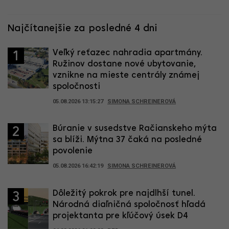
Najčítanejšie za posledné 4 dni
Veľký reťazec nahradia apartmány.
1
Ružinov dostane nové ubytovanie,
vznikne na mieste centrály známej
spoločnosti
05.08.2026 13:15:27
SIMONA SCHREINEROVÁ
Búranie v susedstve Račianskeho mýta
2
sa blíži. Mýtna 37 čaká na posledné
povolenie
05.08.2026 16:42:19
SIMONA SCHREINEROVÁ
Dôležitý pokrok pre najdlhší tunel.
3
Národná diaľničná spoločnosť hľadá
projektanta pre kľúčový úsek D4