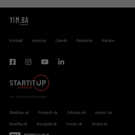
Kontakt
Inzercia
Cenník
Redakcia
Kariéra
Člen združenia IAB Slovakia
Startitup.sk
Fontech.sk
Odzadu.sk
interez.sk
Emefka.sk
Receptik.sk
Femm.sk
Yimba.sk