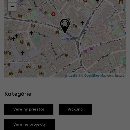
−
Leaflet
| ©
OpenStreetMap
contributors
Kategórie
Verejný priestor
Vrakuňa
Verejné projekty