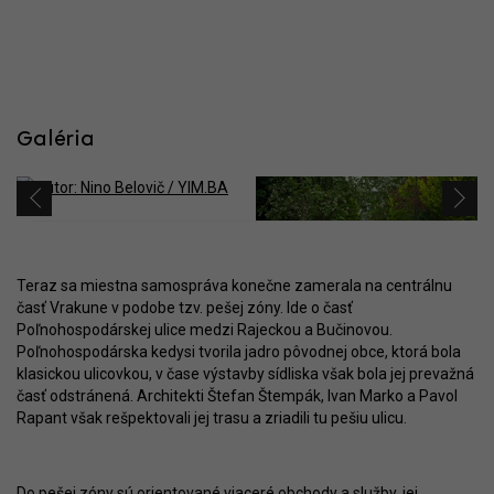
Galéria
Teraz sa miestna samospráva konečne zamerala na centrálnu
časť Vrakune v podobe tzv. pešej zóny. Ide o časť
Poľnohospodárskej ulice medzi Rajeckou a Bučinovou.
Poľnohospodárska kedysi tvorila jadro pôvodnej obce, ktorá bola
klasickou ulicovkou, v čase výstavby sídliska však bola jej prevažná
časť odstránená. Architekti Štefan Štempák, Ivan Marko a Pavol
Rapant však rešpektovali jej trasu a zriadili tu pešiu ulicu.
Do pešej zóny sú orientované viaceré obchody a služby, jej