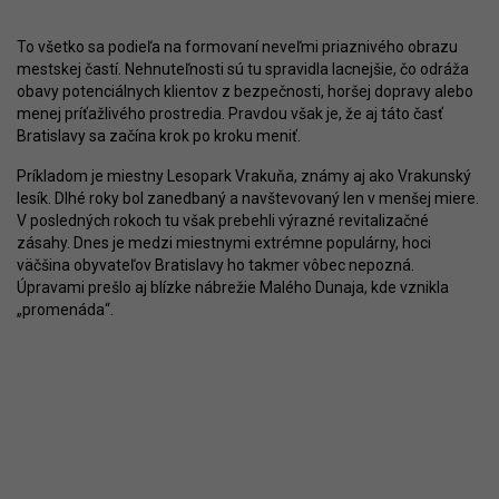
To všetko sa podieľa na formovaní neveľmi priaznivého obrazu
mestskej častí. Nehnuteľnosti sú tu spravidla lacnejšie, čo odráža
obavy potenciálnych klientov z bezpečnosti, horšej dopravy alebo
menej príťažlivého prostredia. Pravdou však je, že aj táto časť
Bratislavy sa začína krok po kroku meniť.
Príkladom je miestny Lesopark Vrakuňa, známy aj ako Vrakunský
lesík. Dlhé roky bol zanedbaný a navštevovaný len v menšej miere.
V posledných rokoch tu však prebehli výrazné revitalizačné
zásahy. Dnes je medzi miestnymi extrémne populárny, hoci
väčšina obyvateľov Bratislavy ho takmer vôbec nepozná.
Úpravami prešlo aj blízke nábrežie Malého Dunaja, kde vznikla
„promenáda“.