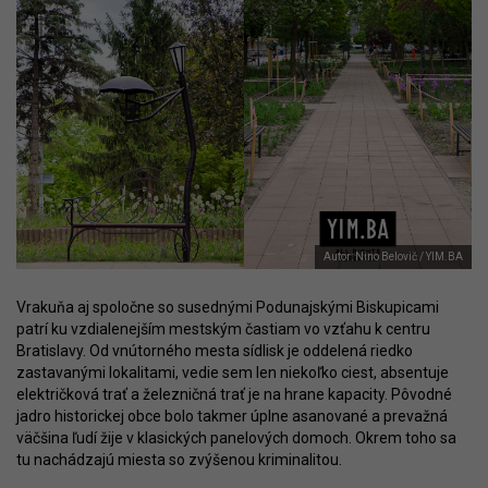
Autor: Nino Belovič / YIM.BA
Vrakuňa aj spoločne so susednými Podunajskými Biskupicami
patrí ku vzdialenejším mestským častiam vo vzťahu k centru
Bratislavy. Od vnútorného mesta sídlisk je oddelená riedko
zastavanými lokalitami, vedie sem len niekoľko ciest, absentuje
električková trať a železničná trať je na hrane kapacity. Pôvodné
jadro historickej obce bolo takmer úplne asanované a prevažná
väčšina ľudí žije v klasických panelových domoch. Okrem toho sa
tu nachádzajú miesta so zvýšenou kriminalitou.