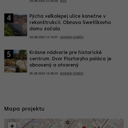
04.08.2026 21:00:00
RED
Pýcha veľkolepej ulice konečne v
4
rekonštrukcii. Obnova Swetlikovho
domu začala
04.08.2026 12:10:01
ADRIAN GUBČO
Krásne nádvorie pre historické
5
centrum. Dvor Pisztoryho paláca je
obnovený a otvorený
05.08.2026 10:48:20
ADRIAN GUBČO
Mapa projektu
+