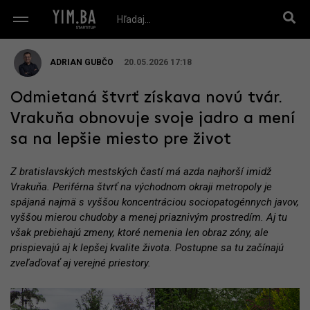
ADRIAN GUBČO
20.05.2026 17:18
Odmietaná štvrť získava novú tvár.
Vrakuňa obnovuje svoje jadro a mení
sa na lepšie miesto pre život
Z bratislavských mestských častí má azda najhorší imidž
Vrakuňa. Periférna štvrť na východnom okraji metropoly je
spájaná najmä s vyššou koncentráciou sociopatogénnych javov,
vyššou mierou chudoby a menej priaznivým prostredím. Aj tu
však prebiehajú zmeny, ktoré nemenia len obraz zóny, ale
prispievajú aj k lepšej kvalite života. Postupne sa tu začínajú
zveľaďovať aj verejné priestory.