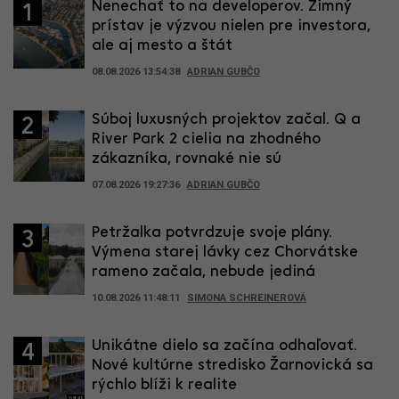
Nenechať to na developerov. Zimný
1
prístav je výzvou nielen pre investora,
ale aj mesto a štát
08.08.2026 13:54:38
ADRIAN GUBČO
Súboj luxusných projektov začal. Q a
2
River Park 2 cielia na zhodného
zákazníka, rovnaké nie sú
07.08.2026 19:27:36
ADRIAN GUBČO
Petržalka potvrdzuje svoje plány.
3
Výmena starej lávky cez Chorvátske
rameno začala, nebude jediná
10.08.2026 11:48:11
SIMONA SCHREINEROVÁ
Unikátne dielo sa začína odhaľovať.
4
Nové kultúrne stredisko Žarnovická sa
rýchlo blíži k realite