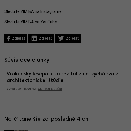
Sledujte YIM.BA na
Instagrame
.
Sledujte YIM.BA na
YouTube
.
Zdieľať
Zdieľať
Zdieľať
Súvisiace články
Vrakunský lesopark sa revitalizuje, vychádza z
architektonickej štúdie
27.10.2021 16:21:13
ADRIAN GUBČO
Najčítanejšie za posledné 4 dni