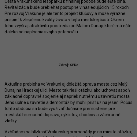
Cesta Vrakunského lesoparku k finálnej podobe bude ešte dlhá.
Revitalizácia bude prebiehať postupne v nasledujúcich 15 rokoch.
Pre rozvoj Vrakune je ale tento projekt kľúčový a môže výrazne
prispieť k zlepšeniu kvality života v tejto mestskej časti. Okrem
toho zvýši aj atraktivitu prostredia pri Malom Dunaji, ktoré má ešte
ďaleko od naplnenia svojho potenciálu.
Zdroj: SPDe
Aktuálne prebieha vo Vrakuni aj dôležitá oprava mosta cez Malý
Dunaj na Hradskej ulici. Mesto tak rieši otázku, ako uchovať aspoň
základné dopravné spojenie aj napriek nutnému uzavretiu mosta.
Jeho úplné uzavretie a demontáž by mohli prísť už na jeseň. Počas
tohto obdobia sa bude využívať dočasné premostenie pre
mestskú hromadnú dopravu, cyklistov, chodcov a záchranné
zložky.
Vzhľadom na blízkosť Vrakunskej promenády je na mieste otázka,