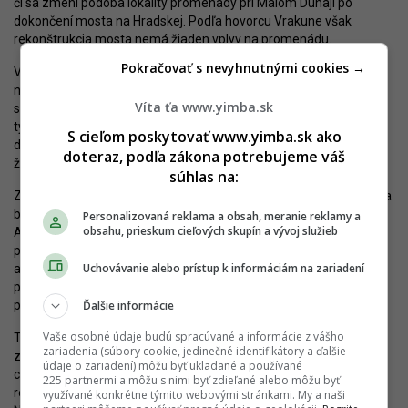
či sa zmení podoba lokality promenády pri Malom Dunaji po
dokončení mosta na Hradskej. Podľa hovorcu Vrakune však
rekonštrukcia mosta nemá žiaden vplyv na promenádu.
Pokračovať s nevyhnutnými cookies →
Vplyv na atraktivitu prostredia pri Malom Dunaji však budú mať
nielen verejné projekty, ale aj developeri. Zámer
Nový Majerhof
Víta ťa www.yimba.sk
spoločnosti Malý Dunaj Development síce narazil na problémy,
týkajúce sa blízkosti čistiarne odpadových vôd, no dnes už
S cieľom poskytovať www.yimba.sk ako
disponuje právoplatným rozhodnutím z posudzovania vplyvov na
doteraz, podľa zákona potrebujeme váš
životné prostredie.
súhlas na:
Zámerom Polyfunkčného komplexu Nový Majerhof je revitalizácia
brownfieldu, ktorý sa nachádza na pozemkoch medzi ulicami
Personalizovaná reklama a obsah, meranie reklamy a
obsahu, prieskum cieľových skupín a vývoj služieb
Amarelková a Ihličnatá. Tento priestor kedysi slúžil ako
paneláreň. Príprava projektu prebieha už niekoľko rokov a má
Uchovávanie alebo prístup k informáciám na zariadení
ambíciu premeniť tento nevyužitý priestor na moderný
polyfunkčný súbor, ktorý doplní mestskú časť o nové funkcie,
Ďalšie informácie
predovšetkým bývanie a služby.
Vaše osobné údaje budú spracúvané a informácie z vášho
Tvorený bude viacerými obytnými objektami v rozvoľnenej
zariadenia (súbory cookie, jedinečné identifikátory a ďalšie
zástavbe, doplnenými o budovu, ktorá bude slúžiť ako športové
údaje o zariadení) môžu byť ukladané a používané
centrum. Projekt počíta s výstavbou 185 bytov, zahŕňať bude aj
225 partnermi a môžu s nimi byť zdieľané alebo môžu byť
reštauráciu, materskú školu či domov s opatrovateľskou službou.
využívané konkrétne týmito webovými stránkami. My a naši