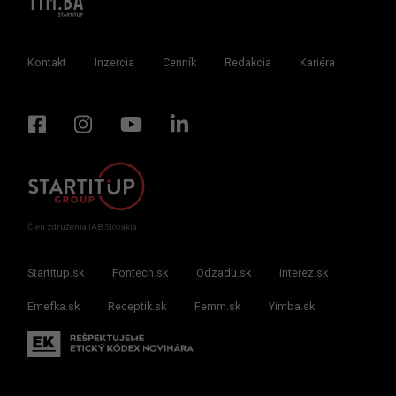
Kontakt
Inzercia
Cenník
Redakcia
Kariéra
Člen združenia IAB Slovakia
Startitup.sk
Fontech.sk
Odzadu.sk
interez.sk
Emefka.sk
Receptik.sk
Femm.sk
Yimba.sk