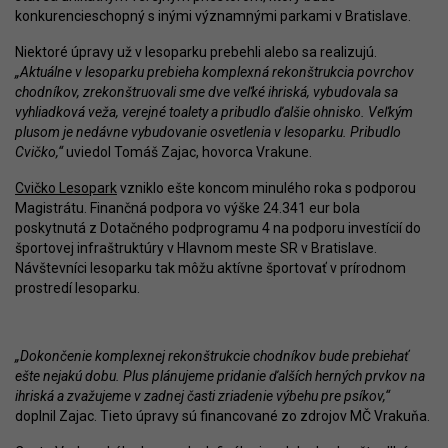
konkurencieschopný s inými významnými parkami v Bratislave.
Niektoré úpravy už v lesoparku prebehli alebo sa realizujú.
„Aktuálne v lesoparku prebieha komplexná rekonštrukcia povrchov
chodníkov, zrekonštruovali sme dve veľké ihriská, vybudovala sa
vyhliadková veža, verejné toalety a pribudlo ďalšie ohnisko. Veľkým
plusom je nedávne vybudovanie osvetlenia v lesoparku. Pribudlo
Cvičko,“
uviedol Tomáš Zajac, hovorca Vrakune.
Cvičko Lesopark
vzniklo ešte koncom minulého roka s podporou
Magistrátu. Finančná podpora vo výške 24.341 eur bola
poskytnutá z Dotačného podprogramu 4 na podporu investícií do
športovej infraštruktúry v Hlavnom meste SR v Bratislave.
Návštevníci lesoparku tak môžu aktívne športovať v prírodnom
prostredí lesoparku.
„Dokončenie komplexnej rekonštrukcie chodníkov bude prebiehať
ešte nejakú dobu. Plus plánujeme pridanie ďalších herných prvkov na
ihriská a zvažujeme v zadnej časti zriadenie výbehu pre psíkov,“
doplnil Zajac. Tieto úpravy sú financované zo zdrojov MČ Vrakuňa.