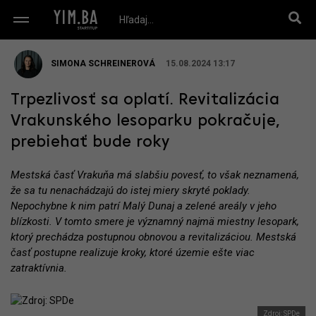
SIMONA SCHREINEROVÁ
15.08.2024 13:17
Trpezlivosť sa oplatí. Revitalizácia
Vrakunského lesoparku pokračuje,
prebiehať bude roky
Mestská časť Vrakuňa má slabšiu povesť, to však neznamená,
že sa tu nenachádzajú do istej miery skryté poklady.
Nepochybne k nim patrí Malý Dunaj a zelené areály v jeho
blízkosti. V tomto smere je významný najmä miestny lesopark,
ktorý prechádza postupnou obnovou a revitalizáciou. Mestská
časť postupne realizuje kroky, ktoré územie ešte viac
zatraktívnia.
Zdroj: SPDe