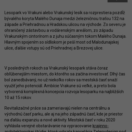
Lesopark vo Vrakuni alebo Vrakunský lesík sa rozprestiera pozdĺž
bývalého koryta Malého Dunaja medzi železničnou traťou 132 na
západe a Priehradnou a Hradskou ulicou na východe. Zo severu je
ohraničený zástavbou a vodárenským areálom, zo západu
Vrakunským cintorínom a z juhu súčasným tokom Malého Dunaja.
Hlavným spojením so sídliskom je peší most od Malodunajskej
ulice, ďalšie vstupy sú od Priehradnej a Brezovej ulice.
V posledných rokoch sa Vrakunský lesopark stáva čoraz
obľúbenejším miestom, do ktorého sa začína investovať. Dlhý čas
bol zanedbávaný, no už niekoľko rokov sa mestská časť snaží
využiť jeho potenciál. Ambície Vrakune sú veľké, a preto bola
vytvorená komplexná koncepcia rozvoja lesoparku na najbližších
10 až 15 rokov.
Revitalizačné práce sa zameriavajú nielen na centrálnu a
východnú časť parku, ale aj na jeho západnú časť, kde je priestor
na ďalšiu expanziu a nové aktivity. Mestská časť v roku 2020
vyhlásila verejné obstarávanie na vypracovanie
krajinno-
architektonickej štúdie
, ktoré vyhrala kancelária Zelenydesign pod