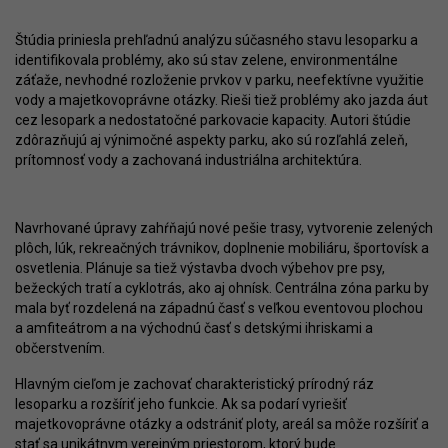
Štúdia priniesla prehľadnú analýzu súčasného stavu lesoparku a
identifikovala problémy, ako sú stav zelene, environmentálne
záťaže, nevhodné rozloženie prvkov v parku, neefektívne využitie
vody a majetkovoprávne otázky. Rieši tiež problémy ako jazda áut
cez lesopark a nedostatočné parkovacie kapacity. Autori štúdie
zdôrazňujú aj výnimočné aspekty parku, ako sú rozľahlá zeleň,
prítomnosť vody a zachovaná industriálna architektúra.
Navrhované úpravy zahŕňajú nové pešie trasy, vytvorenie zelených
plôch, lúk, rekreačných trávnikov, doplnenie mobiliáru, športovísk a
osvetlenia. Plánuje sa tiež výstavba dvoch výbehov pre psy,
bežeckých tratí a cyklotrás, ako aj ohnísk. Centrálna zóna parku by
mala byť rozdelená na západnú časť s veľkou eventovou plochou
a amfiteátrom a na východnú časť s detskými ihriskami a
občerstvením.
Hlavným cieľom je zachovať charakteristický prírodný ráz
lesoparku a rozšíriť jeho funkcie. Ak sa podarí vyriešiť
majetkovoprávne otázky a odstrániť ploty, areál sa môže rozšíriť a
stať sa unikátnym verejným priestorom, ktorý bude