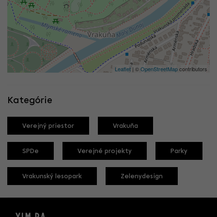
Leaflet
| ©
OpenStreetMap
contributors
Kategórie
Verejný priestor
Vrakuňa
SPDe
Verejné projekty
Parky
Vrakunský lesopark
Zelenydesign