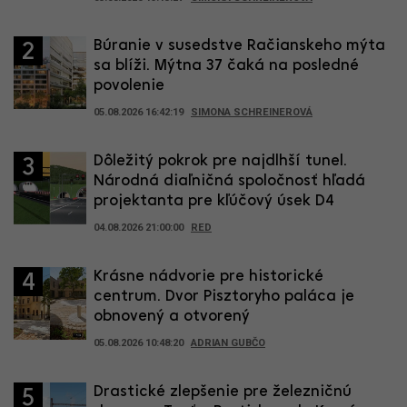
Búranie v susedstve Račianskeho mýta
2
sa blíži. Mýtna 37 čaká na posledné
povolenie
05.08.2026 16:42:19
SIMONA SCHREINEROVÁ
Dôležitý pokrok pre najdlhší tunel.
3
Národná diaľničná spoločnosť hľadá
projektanta pre kľúčový úsek D4
04.08.2026 21:00:00
RED
Krásne nádvorie pre historické
4
centrum. Dvor Pisztoryho paláca je
obnovený a otvorený
05.08.2026 10:48:20
ADRIAN GUBČO
Drastické zlepšenie pre železničnú
5