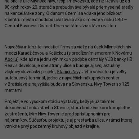
na okolie ulíc Mlynské nivy, resp. Prievozská, kde HB Reavis už od
90-tych rokov 20. storočia prebudováva bývalé priemyselné areály
na kancelárske zóny. O danom území sa vďaka jeho blízkosti
k centru mesta dlhodobo uvažovalo ako o mieste vzniku CBD –
Central Business District. Dnes sa táto vízia stáva realitou.
Najväčšia intenzita investícií firmy sa viaže na úsek Mlynských nív
medzi Karadžičovou a Košickou (s predĺžením smerom k
Novému
Apollu
), kde až na jednu výnimku v podobe centrály VÚB banky HB
Reavis developuje obe strany ulice a buduje aj svoj aktuálny
vlajkový slovenský projekt,
Stanicu Nivy
. Jeho súčasťou je veľký
autobusový terminál, jedno z najväčších nákupných centier
v Bratislave a najvyššia budova na Slovensku,
Nivy Towe
r so 125
metrami.
Projekt je vo vysokom štádiu výstavby, kedy je už takmer
dokončená hrubá stavba Stanice, ktorá bude čoskoro kompletne
zastrešená, kým Nivy Tower je pred sprístupnením pre
nájomníkov. Súčasťou projektu je aj prestavba ulice, v rámci ktorej
vznikne prvý podzemný kruhový objazd v krajine.