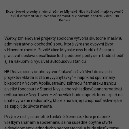
Exteriérové plochy v rámci zámer Mlynské Nivy Košická majú vytvoriť
akúsi alternatívu Hlavného námestia v novom centre. Zdroj: HB
Reavis
Všetky zmieňované projekty spoločne vytvoria skutočne masívnu
administratívno-obchodnú zónu, ktorá výrazne ovpyvní život
v Hlavnom meste. Pozdĺž ulice Mlynské nivy budú už čoskoro
pracovať doslova desaťtisíce ľudí, podobné počty sem budú chodiť
aj za nákupmi či využívať autobusovú stanicu.
HB Reavis síce v snahe vytvoriť lákavú a živú štvrť do svojich
projektov vkladá rozličné „vychytávky“ – napríklad spomínaný
bikepoint v Novom Apolle, strešnú záhradu, farmársku tržnicu
a veľký foodcourt v Stanici Nivy alebo vyhliadkovú panoramatickú
reštauráciu v Nivy Tower – zóna však bude napriek tomu trpieť na
určité výrazné nedostatky, ktoré zhoršia jej schopnosť aktívnejšie
sa zapojiť do života mesta.
Prvým z nich je samotné funkčné členenie, ktoré je napriek
všetkým snahám a spoliehaniu sa na susedné obytné štvrte
a developmenty jednoducho nedostatočné, a bude viesť k tomu,