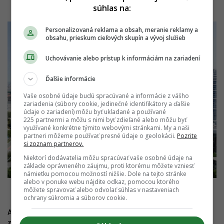
súhlas na:
Personalizovaná reklama a obsah, meranie reklamy a
obsahu, prieskum cieľových skupín a vývoj služieb
Uchovávanie alebo prístup k informáciám na zariadení
Ďalšie informácie
Vaše osobné údaje budú spracúvané a informácie z vášho
zariadenia (súbory cookie, jedinečné identifikátory a ďalšie
údaje o zariadení) môžu byť ukladané a používané
225 partnermi a môžu s nimi byť zdieľané alebo môžu byť
využívané konkrétne týmito webovými stránkami. My a naši
partneri môžeme používať presné údaje o geolokácii.
Pozrite
si zoznam partnerov.
Niektorí dodávatelia môžu spracúvať vaše osobné údaje na
základe oprávneného záujmu, proti ktorému môžete vzniesť
námietku pomocou možností nižšie. Dole na tejto stránke
alebo v ponuke webu nájdite odkaz, pomocou ktorého
Zdroj: HB Reavis
môžete spravovať alebo odvolať súhlas v nastaveniach
ochrany súkromia a súborov cookie.
Ak sa tak stane, pre lokalitu to bude určite problém, nielen
z mestotvorného, ale aj funkčného hľadiska. Je to práve kvalitné