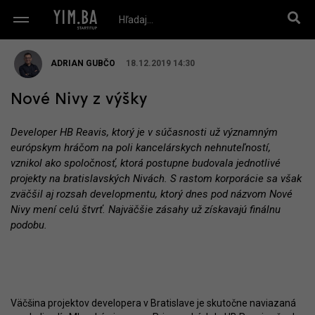
ADRIAN GUBČO
18.12.2019 14:30
Nové Nivy z výšky
Developer HB Reavis, ktorý je v súčasnosti už významným
európskym hráčom na poli kancelárskych nehnuteľností,
vznikol ako spoločnosť, ktorá postupne budovala jednotlivé
projekty na bratislavských Nivách. S rastom korporácie sa však
zväčšil aj rozsah developmentu, ktorý dnes pod názvom Nové
Nivy mení celú štvrť. Najväčšie zásahy už získavajú finálnu
podobu.
Väčšina projektov developera v Bratislave je skutočne naviazaná