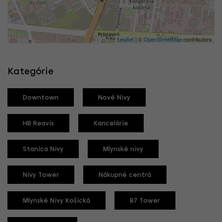
Leaflet
| ©
OpenStreetMap
contributors
Kategórie
Downtown
Nové Nivy
HB Reavis
Kancelárie
Stanica Nivy
Mlynské nivy
Nivy Tower
Nákupné centrá
Mlynské Nivy Košická
B7 Tower