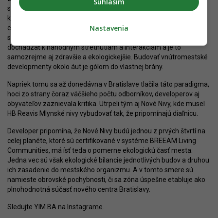
Súhlasím
spojenie cyklotrasami a do ulice integrovanou verejnou dopravou,
ktoré mestské priestory oživuje. Užívatelia verejnej dopravy či
Nastavenia
chodníkov majú čas prehliadnuť si okolie, zastaviť sa a využívať
služby alebo nakupovať v obchodoch. Na chodníku môže
dochádzať k náhodným stretnutiam a interakciám a je to
samozrejme aj zdravšie a ekologickejšie. Budovať vnútromestské
developmenty okolo áut je gólom do vlastnej brány.
Napriek tomu sa až donedávna v Bratislave tlačila táto paradigma,
hoci zo strany čoraz väčšieho počtu odborníkov, developerov aj
obyvateľov zaznievala kritika. Utrpeli tým aj Nové Nivy, kde musel
HB Reavis Mlynské nivy vybudovať tak, že pripomínajú diaľnicu.
Developer pripomína, že Nové Nivy budú jednou z prvých štvrtí na
celej planéte, ktoré sú certifikované v systéme BREEAM Living
Communities, má ísť teda o pomerne ekologickú časť mesta.
Jedna vec sú však ekologické bilancie jednotlivých budov a druhou
ich zasadenie do mestského organizmu. A v tomto smere sú
namieste obrovské pochybnosti, či sa zóna úspešne etabluje ako
plnohodnotná súčasť nového centra Bratislavy.
Sledujte YIM.BA na
Instagrame
.