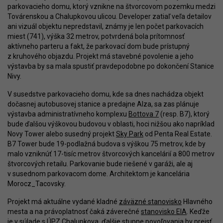
parkovacieho domu, ktorý vznikne na štvorcovom pozemku medzi
Továrenskou a Chalupkovou ulicou. Developer zatiaľ veľa detailov
ani vizuál objektu nepredstavil, známy je len počet parkovacích
miest (741), výška 32 metrov, potvrdená bola prítomnosť
aktívneho parteru a fakt, že parkovací dom bude prístupný
z kruhového objazdu. Projekt má stavebné povolenie a jeho
výstavba by sa mala spustiť pravdepodobne po dokončení Stanice
Nivy.
V susedstve parkovacieho domu, kde sa dnes nachádza objekt
dočasnej autobusovej stanice a predajne Alza, sa zas plánuje
výstavba administratívneho komplexu
Bottova 7
(resp. B7), ktorý
bude ďalšou výškovou budovou v oblasti, hoci nižšou ako napríklad
Novy Tower alebo susedný projekt
Sky Park
od Penta Real Estate.
B7 Tower bude 19-podlažná budova s výškou 75 metrov, kde by
malo vzniknúť 17-tisíc metrov štvorcových kancelárií a 800 metrov
štvorcových retailu. Parkovanie bude riešené v garáži, ale aj
v susednom parkovacom dome. Architektom je kancelária
Morocz_Tacovsky.
Projekt má aktuálne vydané kladné
záväzné stanovisko
Hlavného
mesta a na právoplatnosť čaká záverečné
stanovisko EIA
. Keďže
je v súlade s ÚPZ Chalupkova, ďalšie stupne povoľovania by prejsť