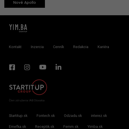
Nové Apollo
Kontakt
Inzercia
Cenník
Redakcia
Kariéra
Člen združenia IAB Slovakia
Startitup.sk
Fontech.sk
Odzadu.sk
interez.sk
Emefka.sk
Receptik.sk
Femm.sk
Yimba.sk