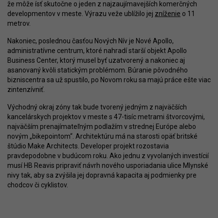
že môže ísť skutočne o jeden z najzaujímavejších komerčných
developmentov v meste. Výrazu veže ublížilo jej
zníženie
o 11
metrov.
Nakoniec, poslednou časťou Nových Nív je Nové Apollo,
administratívne centrum, ktoré nahradí starší objekt Apollo
Business Center, ktorý musel byť uzatvorený a nakoniec aj
asanovaný kvôli statickým problémom. Búranie pôvodného
bizniscentra sa už spustilo, po Novom roku sa majú práce ešte viac
zintenzívniť.
Východný okraj zóny tak bude tvorený jedným z najväčších
kancelárskych projektov v meste s 47-tisíc metrami štvorcovými,
najväčším prenajímateľným podlažím v strednej Európe alebo
novým „bikepointom“. Architektúru má na starosti opäť britské
štúdio Make Architects. Developer projekt rozostavia
pravdepodobne v budúcom roku. Ako jednu z vyvolaných investícií
musí HB Reavis pripraviť návrh nového usporiadania ulice Mlynské
nivy tak, aby sa zvýšila jej dopravná kapacita aj podmienky pre
chodcov či cyklistov.