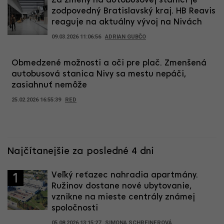
Za zmeny na autobusovej stanici je
zodpovedný Bratislavský kraj. HB Reavis
reaguje na aktuálny vývoj na Nivách
09.03.2026 11:06:56
ADRIAN GUBČO
Obmedzené možnosti a oči pre plač. Zmenšená
autobusová stanica Nivy sa mestu nepáči,
zasiahnuť nemôže
25.02.2026 16:55:39
RED
Najčítanejšie za posledné 4 dni
Veľký reťazec nahradia apartmány.
1
Ružinov dostane nové ubytovanie,
vznikne na mieste centrály známej
spoločnosti
05.08.2026 13:15:27
SIMONA SCHREINEROVÁ