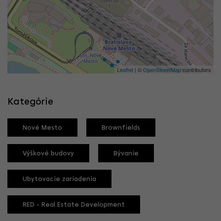
Leaflet
| ©
OpenStreetMap
contributors
Kategórie
Nové Mesto
Brownfields
Výškové budovy
Bývanie
Ubytovacie zariadenia
RED - Real Estate Development