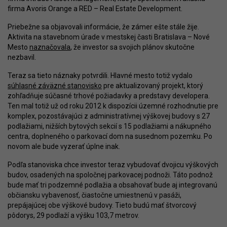
firma Avoris Orange a RED – Real Estate Development.
Priebežne sa objavovali informácie, že zámer ešte stále žije.
Aktivita na stavebnom úrade v mestskej časti Bratislava – Nové
Mesto
naznačovala
, že investor sa svojich plánov skutočne
nezbavil.
Teraz sa tieto náznaky potvrdili. Hlavné mesto totiž vydalo
súhlasné záväzné stanovisko
pre aktualizovaný projekt, ktorý
zohľadňuje súčasné trhové požiadavky a predstavy developera.
Ten mal totiž už od roku 2012 k dispozícii územné rozhodnutie pre
komplex, pozostávajúci z administratívnej výškovej budovy s 27
podlažiami, nižších bytových sekcií s 15 podlažiami a nákupného
centra, doplneného o parkovací dom na susednom pozemku. Po
novom ale bude vyzerať úplne inak.
Podľa stanoviska chce investor teraz vybudovať dvojicu výškových
budov, osadených na spoločnej parkovacej podnoži. Táto podnož
bude mať tri podzemné podlažia a obsahovať bude aj integrovanú
občiansku vybavenosť, čiastočne umiestnenú v pasáži,
prepájajúcej obe výškové budovy. Tieto budú mať štvorcový
pôdorys, 29 podlaží a výšku 103,7 metrov.