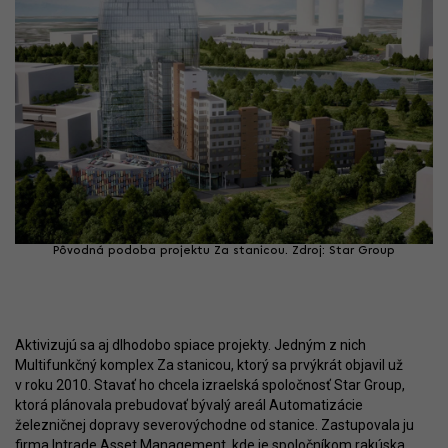
Pôvodná podoba projektu Za stanicou. Zdroj: Star Group
Aktivizujú sa aj dlhodobo spiace projekty. Jedným z nich
Multifunkčný komplex Za stanicou, ktorý sa prvýkrát objavil už
v roku 2010. Stavať ho chcela izraelská spoločnosť Star Group,
ktorá plánovala prebudovať bývalý areál Automatizácie
železničnej dopravy severovýchodne od stanice. Zastupovala ju
firma Intrade Asset Management, kde je spoločníkom rakúska