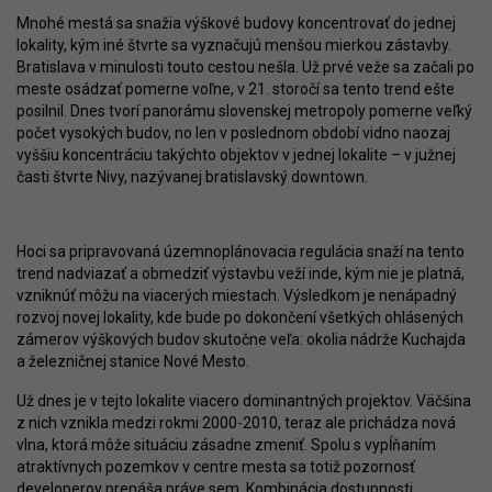
Mnohé mestá sa snažia výškové budovy koncentrovať do jednej
lokality, kým iné štvrte sa vyznačujú menšou mierkou zástavby.
Bratislava v minulosti touto cestou nešla. Už prvé veže sa začali po
meste osádzať pomerne voľne, v 21. storočí sa tento trend ešte
posilnil. Dnes tvorí panorámu slovenskej metropoly pomerne veľký
počet vysokých budov, no len v poslednom období vidno naozaj
vyššiu koncentráciu takýchto objektov v jednej lokalite – v južnej
časti štvrte Nivy, nazývanej bratislavský downtown.
Hoci sa pripravovaná územnoplánovacia regulácia snaží na tento
trend nadviazať a obmedziť výstavbu veží inde, kým nie je platná,
vzniknúť môžu na viacerých miestach. Výsledkom je nenápadný
rozvoj novej lokality, kde bude po dokončení všetkých ohlásených
zámerov výškových budov skutočne veľa: okolia nádrže Kuchajda
a železničnej stanice Nové Mesto.
Už dnes je v tejto lokalite viacero dominantných projektov. Väčšina
z nich vznikla medzi rokmi 2000-2010, teraz ale prichádza nová
vlna, ktorá môže situáciu zásadne zmeniť. Spolu s vypĺňaním
atraktívnych pozemkov v centre mesta sa totiž pozornosť
developerov prenáša práve sem. Kombinácia dostupnosti,