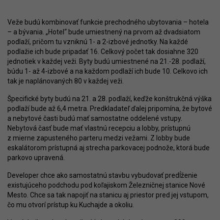
Veže budú kombinovať funkcie prechodného ubytovania – hotela
– a bývania. „Hotel“ bude umiestnený na prvom až dvadsiatom
podlaží, pričom tu vzniknú 1- a 2-izbové jednotky. Na každé
podlažie ich bude pripadať 16. Celkový počet tak dosiahne 320
jednotiek v každej veži. Byty budú umiestnené na 21.-28. podlaží,
búdu 1- až 4-izbové a na každom podlaží ich bude 10. Celkovo ich
tak je naplánovaných 80 v každej veži.
Špecifické byty budú na 21. a 28. podlaží, keďže konštrukčná výška
podlaží bude až 6,4 metra. Predkladateľ ďalej pripomína, že bytové
a nebytové časti budú mať samostatne oddelené vstupy.
Nebytová časť bude mať vlastnú recepciu a lobby, prístupnú
z mierne zapusteného parteru medzi vežami. Z lobby bude
eskalátorom prístupná aj strecha parkovacej podnože, ktorá bude
parkovo upravená.
Developer chce ako samostatnú stavbu vybudovať predĺženie
existujúceho podchodu pod koľajiskom Železničnej stanice Nové
Mesto. Chce sa tak napojiť na stanicu aj priestor pred jej vstupom,
čo mu otvorí prístup ku Kuchajde a okoliu.