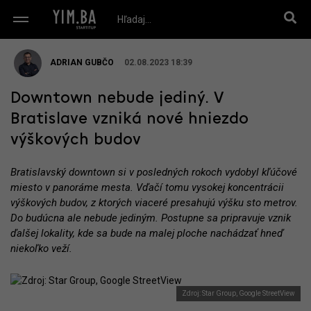
ADRIAN GUBČO
02.08.2023 18:39
Downtown nebude jediný. V
Bratislave vzniká nové hniezdo
výškových budov
Bratislavský downtown si v posledných rokoch vydobyl kľúčové
miesto v panoráme mesta. Vďačí tomu vysokej koncentrácii
výškových budov, z ktorých viaceré presahujú výšku sto metrov.
Do budúcna ale nebude jediným. Postupne sa pripravuje vznik
ďalšej lokality, kde sa bude na malej ploche nachádzať hneď
niekoľko veží.
Zdroj: Star Group, Google StreetView