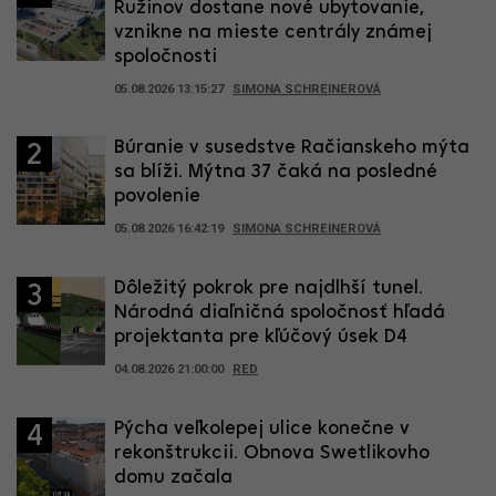
Ružinov dostane nové ubytovanie,
vznikne na mieste centrály známej
spoločnosti
05.08.2026 13:15:27
SIMONA SCHREINEROVÁ
Búranie v susedstve Račianskeho mýta
2
sa blíži. Mýtna 37 čaká na posledné
povolenie
05.08.2026 16:42:19
SIMONA SCHREINEROVÁ
Dôležitý pokrok pre najdlhší tunel.
3
Národná diaľničná spoločnosť hľadá
projektanta pre kľúčový úsek D4
04.08.2026 21:00:00
RED
Pýcha veľkolepej ulice konečne v
4
rekonštrukcii. Obnova Swetlikovho
domu začala