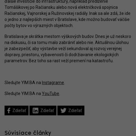
ďalšie investície do infraštruktúry, napríklad predĺženie
Tomášikovej po Račiansku alebo nová električková spojnica
Račianskej, Vajnorskej a Ružinovskej radiály. Inak sa ale zdá, že ide
o jedno z najlepších miest v Bratislave, kde možno budovať väčšie
počty bytov vo výrazných objektoch.
Bratislava je skrátka mestom výškových budov. Dnes je už neskoro
na diskusiu, či sa tomu malo zabrániť alebo nie. Aktuálnou úlohou
je zabezpečiť, aby výstavbe veží sekundoval aj rozvoj verejnej
dopravy, priestoru, vybavenosti či dodržiavanie ekologických
parametrov. Bez toho sa rast veží premení na katastrofu.
Sledujte YIM.BA na
Instagrame
.
Sledujte YIM.BA na
YouTube
.
Zdieľať
Zdieľať
Zdieľať
Súvisiace články