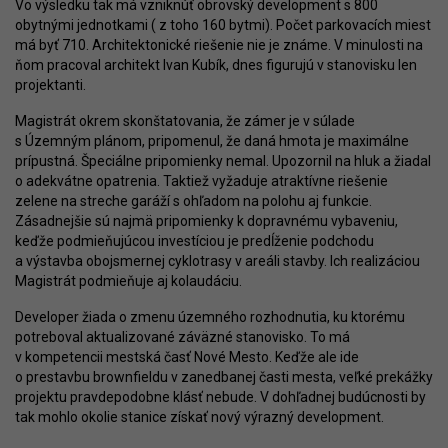
Vo výsledku tak má vzniknúť obrovský development s 800
obytnými jednotkami ( z toho 160 bytmi). Počet parkovacích miest
má byť 710. Architektonické riešenie nie je známe. V minulosti na
ňom pracoval architekt Ivan Kubík, dnes figurujú v stanovisku len
projektanti.
Magistrát okrem skonštatovania, že zámer je v súlade
s Územným plánom, pripomenul, že daná hmota je maximálne
prípustná. Špeciálne pripomienky nemal. Upozornil na hluk a žiadal
o adekvátne opatrenia. Taktiež vyžaduje atraktívne riešenie
zelene na streche garáží s ohľadom na polohu aj funkcie.
Zásadnejšie sú najmä pripomienky k dopravnému vybaveniu,
keďže podmieňujúcou investíciou je predĺženie podchodu
a výstavba obojsmernej cyklotrasy v areáli stavby. Ich realizáciou
Magistrát podmieňuje aj kolaudáciu.
Developer žiada o zmenu územného rozhodnutia, ku ktorému
potreboval aktualizované záväzné stanovisko. To má
v kompetencii mestská časť Nové Mesto. Keďže ale ide
o prestavbu brownfieldu v zanedbanej časti mesta, veľké prekážky
projektu pravdepodobne klásť nebude. V dohľadnej budúcnosti by
tak mohlo okolie stanice získať nový výrazný development.