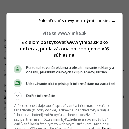
Pokračovať s nevyhnutnými cookies →
Možná podoba projektu Lakeside 03. Zdroj: Skyscrapercity
Víta ťa www.yimba.sk
Nebude pritom jediný. Na druhej strane železničnej trate, na
S cieľom poskytovať www.yimba.sk ako
prázdnej ploche medzi kancelárskym komplexom Lakeside 02,
doteraz, podľa zákona potrebujeme váš
električkovou traťou a Tomášikovou, plánuje
výškové budovy
súhlas na:
stavať aj Cresco Real Estate v spolupráci s Wood&Company.
Vyššie z dvojice veží by mohla mať vyše 105 metrov. Aj tu bude
Personalizovaná reklama a obsah, meranie reklamy a
„hotelové“ bývanie, väčšinou ale pôjde o klasické byty. Architektúru
obsahu, prieskum cieľových skupín a vývoj služieb
spracúva kancelária Bogle Architects.
Uchovávanie alebo prístup k informáciám na zariadení
Na severozápadnej strane Vajnorskej sa zas pripravuje na vznik
svojho vlajkového developmentu pod názvom
Polyfunkčný
Ďalšie informácie
komplex Zátišie
spoločnosť Atrios. Firma tu pôvodne chcela stavať
kancelársku vežu, hotel a menší rozsah bývania. Neskôr sa
Vaše osobné údaje budú spracúvané a informácie z vášho
rozhodla pre byty, ktoré umiestni aj v 64 metrov vysokej
zariadenia (súbory cookie, jedinečné identifikátory a ďalšie
dominante. Najprv však musí počkať na zmenu Územného plánu.
údaje o zariadení) môžu byť ukladané a používané
225 partnermi a môžu s nimi byť zdieľané alebo môžu byť
Architektúru pripravila vo vlastnej réžii.
využívané konkrétne týmito webovými stránkami. My a naši
partneri môžeme používať presné údaje o geolokácii.
Pozrite