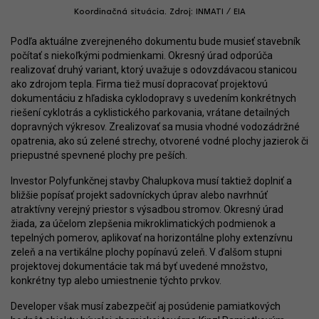
Koordinačná situácia. Zdroj: INMATI / EIA
Podľa aktuálne zverejneného dokumentu bude musieť stavebník
počítať s niekoľkými podmienkami. Okresný úrad odporúča
realizovať druhý variant, ktorý uvažuje s odovzdávacou stanicou
ako zdrojom tepla. Firma tiež musí dopracovať projektovú
dokumentáciu z hľadiska cyklodopravy s uvedením konkrétnych
riešení cyklotrás a cyklistického parkovania, vrátane detailných
dopravných výkresov. Zrealizovať sa musia vhodné vodozádržné
opatrenia, ako sú zelené strechy, otvorené vodné plochy jazierok či
priepustné spevnené plochy pre peších.
Investor Polyfunkčnej stavby Chalupkova musí taktiež doplniť a
bližšie popísať projekt sadovníckych úprav alebo navrhnúť
atraktívny verejný priestor s výsadbou stromov. Okresný úrad
žiada, za účelom zlepšenia mikroklimatických podmienok a
tepelných pomerov, aplikovať na horizontálne plohy extenzívnu
zeleň a na vertikálne plochy popínavú zeleň. V ďalšom stupni
projektovej dokumentácie tak má byť uvedené množstvo,
konkrétny typ alebo umiestnenie týchto prvkov.
Developer však musí zabezpečiť aj posúdenie pamiatkových