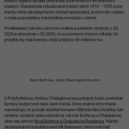
hodnôt objektu bývalej chemickej továrne Kinzl Pamiatkovým
úradom. Stavba bola vybudovaná medzi rokmi 1910 – 1933 a pre
stavbu tohto developmentu má byť asanovaná, pričom ide o jeden
z mála pozostatkov industriálnej minulosti v území.
Predkladateľ zámeru rámcovo očakáva začiatok výstavby v 2Q
2024 a ukončenie v 3Q 2026, čo sú pomerne triezve odhady. Do
projektu by mal investor vložiť približne 45 miliónov eur.
Nová Bottova. Zdroj: Skyscrapercity.com
S Polyfunkčnou stavbou Chalupkova sa postupne budú uzatvárať
kontúry budúcnosti tejto časti mesta. Dnes známe informácie
nasvedčujú, že ju bude dopĺňať komplex Mlynské Nivy Košická, kde
vznikne výrazná výšková budova, nárožie Bottovej a Chalupkovej
ulice zas dotvorí
Nová Bottova a Chalupkova Residence
. Všetky
developmenty boli plánované HB Reavisom, ktorý mal mať