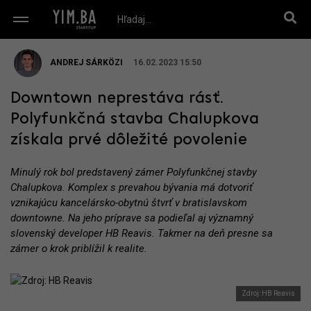
ANDREJ SÁRKÖZI
16.02.2023 15:50
Downtown neprestáva rásť.
Polyfunkčná stavba Chalupkova
získala prvé dôležité povolenie
Minulý rok bol predstavený zámer Polyfunkčnej stavby
Chalupkova. Komplex s prevahou bývania má dotvoriť
vznikajúcu kancelársko-obytnú štvrť v bratislavskom
downtowne. Na jeho príprave sa podieľal aj významný
slovenský developer HB Reavis. Takmer na deň presne sa
zámer o krok priblížil k realite.
Zdroj: HB Reavis