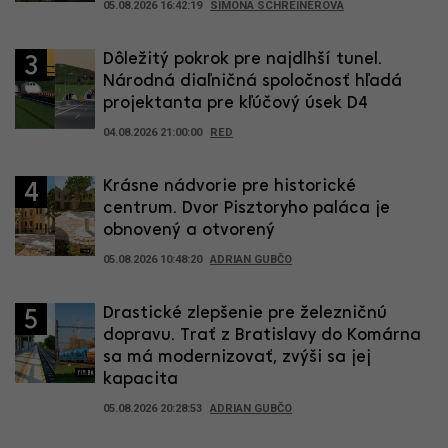
05.08.2026 16:42:19
SIMONA SCHREINEROVÁ
Dôležitý pokrok pre najdlhší tunel.
3
Národná diaľničná spoločnosť hľadá
projektanta pre kľúčový úsek D4
04.08.2026 21:00:00
RED
Krásne nádvorie pre historické
4
centrum. Dvor Pisztoryho paláca je
obnovený a otvorený
05.08.2026 10:48:20
ADRIAN GUBČO
Drastické zlepšenie pre železničnú
5
dopravu. Trať z Bratislavy do Komárna
sa má modernizovať, zvýši sa jej
kapacita
05.08.2026 20:28:53
ADRIAN GUBČO