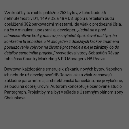
Vzniknúť by tu mohlo približne 253 bytov, z toho bude 56
nehnuteľností v D1, 149 v D2 a 48 v D3. Spolu s retailom budú
obslúžené 382 parkovacími miestami. Ide však o predbežné čísla,
na čo v minulosti upozornil aj developer.
„Jedná sa o prvé
administratívne kroky, nateraz je zbytočné špekulovať nad tým, čo
konkrétne tu pribudne. EIA ako jeden z dôležitých krokov znamená
posudzovanie vplyvov na životné prostredie a nie je záväzný, čo do
detailov samotného projektu,“
vysvetľoval vtedy Sebastián Révay,
toho času Country Marketing & PR Manager v HB Reavis.
Dowtown každopádne smeruje k získaniu nových bytov. Napokon
ich nebude už developovať HB Reavis, ak sa však zachovajú
základné parametre aj architektonická kancelária, nie je vylúčené,
že budú na dobrej úrovni. Autorom konceptu je oceňované štúdio
Pantograph. Projekt by mal byť v súlade s Územným plánom zóny
Chalupkova.