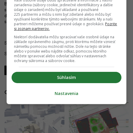
Vaše osobné údaje budú spracúvané a informácie z vášho
Bratislavy, je už veľmi blízko. Doplnia ju komplexy súčasných
zariadenia (súbory cookie, jedinečné identifikátory a ďalšie
údaje o zariadení) môžu byť ukladané a používané
stavieb, ktoré ďalej prispejú k zmene obrazu mesta. Po
225 partnermi a môžu s nimi byť zdieľané alebo môžu byť
dobudovaní downtownu získa metropola dynamicky pôsobiace
využívané konkrétne týmito webovými stránkami. My a naši
srdce, výnimočné aj v stredoeurópskom kontexte.
partneri môžeme používať presné údaje o geolokácii.
Pozrite
si zoznam partnerov.
Niektorí dodávatelia môžu spracúvať vaše osobné údaje na
základe oprávneného záujmu, proti ktorému môžete vzniesť
Sledujte YIM.BA na
Instagrame
.
námietku pomocou možností nižšie. Dole na tejto stránke
alebo v ponuke webu nájdite odkaz, pomocou ktorého
Sledujte YIM.BA na
YouTube
.
môžete spravovať alebo odvolať súhlas v nastaveniach
ochrany súkromia a súborov cookie.
Zdieľať
Zdieľať
Zdieľať
Súhlasím
Galéria
Nastavenia