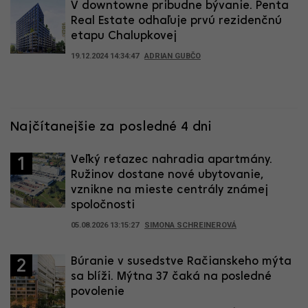
V downtowne pribudne bývanie. Penta
Real Estate odhaľuje prvú rezidenčnú
etapu Chalupkovej
19.12.2024 14:34:47
ADRIAN GUBČO
Najčítanejšie za posledné 4 dni
Veľký reťazec nahradia apartmány.
1
Ružinov dostane nové ubytovanie,
vznikne na mieste centrály známej
spoločnosti
05.08.2026 13:15:27
SIMONA SCHREINEROVÁ
Búranie v susedstve Račianskeho mýta
2
sa blíži. Mýtna 37 čaká na posledné
povolenie