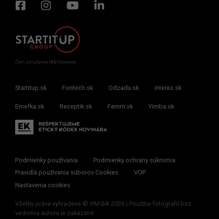
Člen združenia IAB Slovakia
Startitup.sk
Fontech.sk
Odzadu.sk
interez.sk
Emefka.sk
Receptik.sk
Femm.sk
Yimba.sk
Podmienky používania
Podmienky ochrany súkromia
Pravidlá používania súborov Cookies
VOP
Nastavenia cookies
Všetky práva vyhradené © YIM.BA 2026 | Použitie fotografií bez
vedomia autora je zakázané.