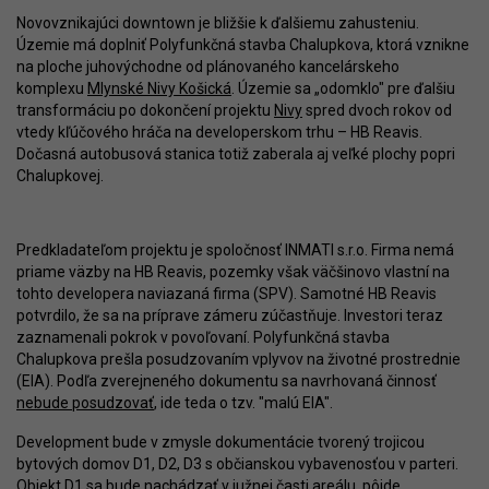
Novovznikajúci downtown je bližšie k ďalšiemu zahusteniu.
Územie má doplniť Polyfunkčná stavba Chalupkova, ktorá vznikne
na ploche juhovýchodne od plánovaného kancelárskeho
komplexu
Mlynské Nivy Košická
. Územie sa „odomklo" pre ďalšiu
transformáciu po dokončení projektu
Nivy
spred dvoch rokov od
vtedy kľúčového hráča na developerskom trhu – HB Reavis.
Dočasná autobusová stanica totiž zaberala aj veľké plochy popri
Chalupkovej.
Predkladateľom projektu je spoločnosť INMATI s.r.o. Firma nemá
priame väzby na HB Reavis, pozemky však väčšinovo vlastní na
tohto developera naviazaná firma (SPV). Samotné HB Reavis
potvrdilo, že sa na príprave zámeru zúčastňuje. Investori teraz
zaznamenali pokrok v povoľovaní. Polyfunkčná stavba
Chalupkova prešla posudzovaním vplyvov na životné prostrednie
(EIA). Podľa zverejneného dokumentu sa navrhovaná činnosť
nebude posudzovať
, ide teda o tzv. "malú EIA".
Development bude v zmysle dokumentácie tvorený trojicou
bytových domov D1, D2, D3 s občianskou vybavenosťou v parteri.
Objekt D1 sa bude nachádzať v južnej časti areálu, pôjde