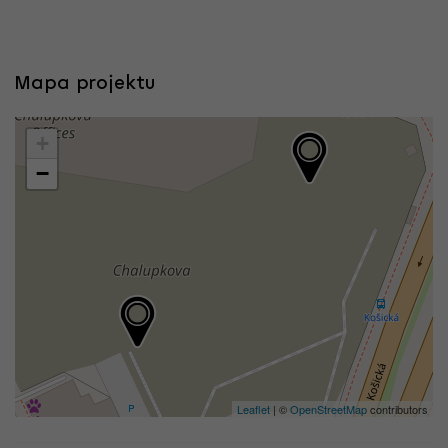
Mapa projektu
+
−
Leaflet
| ©
OpenStreetMap
contributors