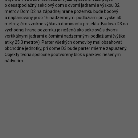
o desaťpodlažný sekciový dom s dvomi jadrami a výškou 32
metrov. Dom D2 na západnej hrane pozemku bude bodový
a naplánovaný je so 16 nadzemnými podlažiami pri výške 50
metrov, čím vznikne výšková dominanta projektu. Budova D3 na
východnej hrane pozemku je riešená ako sekciová s dvomi
vertikálnymi jadrami a ôsmimi nadzemnými podlažiami (výška
atiky 25,3 metrov). Parter všetkých domov by mal obsahovať
obchodné jednotky, pri dome D3 bude parter mierne zapustený.
Objekty tvoria spoločne pootvorený blok s parkovo riešeným
nádvorím.