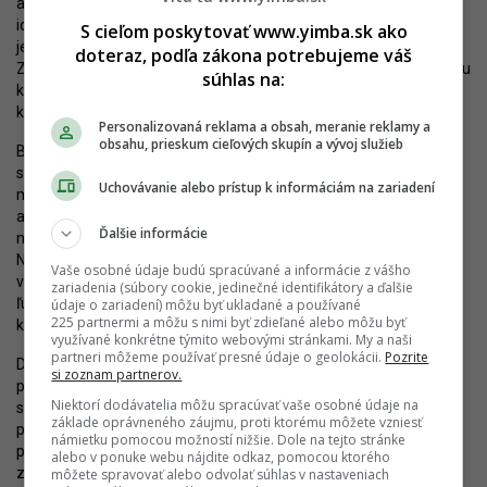
a realizácia veľkého projektu 15 rokov, nie je pre development
ideálne. Investor potrebuje dlhodobo plánovať, no desať rokov je
S cieľom poskytovať www.yimba.sk ako
jednoducho príliš dlhá doba, aby boli jeho odhady hodnoverné.
doteraz, podľa zákona potrebujeme váš
Zároveň sa znižuje jeho flexibilita a možnosti pre priebežnú úpravu
súhlas na:
konceptu. V tomto je Slovensko pozadu oproti iným trhom, na
ktorých developer pôsobí.
Personalizovaná reklama a obsah, meranie reklamy a
obsahu, prieskum cieľových skupín a vývoj služieb
Bolo by prehnané tvrdiť, že HB Reavis z Bratislavy „vyhnal“ aj
spôsob posudzovania výstavby, na druhej strane slovenská
Uchovávanie alebo prístup k informáciám na zariadení
metropola nerobí nič, aby firmy takéhoto typu udržala alebo
aktívne lákala. Prepúšťaním u tohto developera príde o prácu
Ďalšie informácie
niekoľko desiatok až stoviek kvalifikovaných pracovníkov.
Náhradnú pozíciu si pravdepodobne rýchlo nájdu, ani Bratislava
Vaše osobné údaje budú spracúvané a informácie z vášho
však nemá nekonečné voľné kapacity. Odchod každého z týchto
zariadenia (súbory cookie, jedinečné identifikátory a ďalšie
ľudí do Prahy, Viedne alebo kdekoľvek inde bude citeľnou stratou,
údaje o zariadení) môžu byť ukladané a používané
225 partnermi a môžu s nimi byť zdieľané alebo môžu byť
ktorú si mesto nemôže dovoliť.
využívané konkrétne týmito webovými stránkami. My a naši
partneri môžeme používať presné údaje o geolokácii.
Pozrite
Developeri tvoria veľmi významnú súčasť biznisu v Bratislave,
si zoznam partnerov.
pričom zamestnávajú tisíce ľudí naprieč všetkými sociálnymi
Niektorí dodávatelia môžu spracúvať vaše osobné údaje na
skupinami. Mesto by malo prehodnotiť svoj prístup a nastaviť
základe oprávneného záujmu, proti ktorému môžete vzniesť
podmienky tak, aby chceli v metropole investovať čo najviac
námietku pomocou možností nižšie. Dole na tejto stránke
peňazí. Okrem pracovných pozícií tak vznikajú dlhodobé hodnoty,
alebo v ponuke webu nájdite odkaz, pomocou ktorého
z ktorých bude mesto čerpať možno celé desaťročia.
môžete spravovať alebo odvolať súhlas v nastaveniach