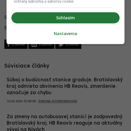
ochrany súkromia a súborov cookie.
Súhlasím
Sledujte YIM.BA na
Instagrame
.
Sledujte YIM.BA na
YouTube
.
Nastavenia
Zdieľať
Zdieľať
Zdieľať
Súvisiace články
Súboj o budúcnosť stanice graduje. Bratislavský
kraj odmieta obvinenia HB Reavis, zmenšenie
označuje za chybu
16.03.2026 15:00:00
SIMONA SCHREINEROVÁ
Za zmeny na autobusovej stanici je zodpovedný
Bratislavský kraj. HB Reavis reaguje na aktuálny
vývoj na Nivách