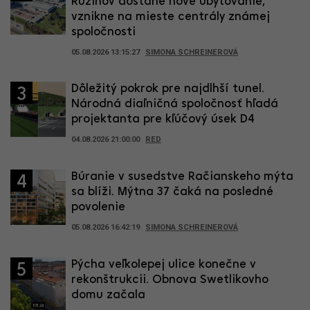
Ružinov dostane nové ubytovanie,
vznikne na mieste centrály známej
spoločnosti
05.08.2026 13:15:27
SIMONA SCHREINEROVÁ
Dôležitý pokrok pre najdlhší tunel.
3
Národná diaľničná spoločnosť hľadá
projektanta pre kľúčový úsek D4
04.08.2026 21:00:00
RED
Búranie v susedstve Račianskeho mýta
4
sa blíži. Mýtna 37 čaká na posledné
povolenie
05.08.2026 16:42:19
SIMONA SCHREINEROVÁ
Pýcha veľkolepej ulice konečne v
5
rekonštrukcii. Obnova Swetlikovho
domu začala