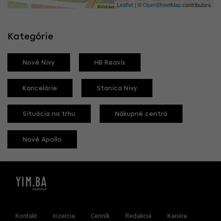
Leaflet
| ©
OpenStreetMap
contributors
Kategórie
Nové Nivy
HB Reavis
Kancelárie
Stanica Nivy
Situácia na trhu
Nákupné centrá
Nové Apollo
Kontakt
Inzercia
Cenník
Redakcia
Kariéra