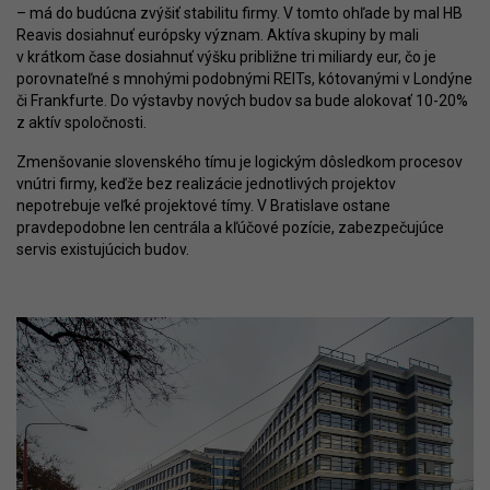
– má do budúcna zvýšiť stabilitu firmy. V tomto ohľade by mal HB
Reavis dosiahnuť európsky význam. Aktíva skupiny by mali
v krátkom čase dosiahnuť výšku približne tri miliardy eur, čo je
porovnateľné s mnohými podobnými REITs, kótovanými v Londýne
či Frankfurte. Do výstavby nových budov sa bude alokovať 10-20%
z aktív spoločnosti.
Zmenšovanie slovenského tímu je logickým dôsledkom procesov
vnútri firmy, keďže bez realizácie jednotlivých projektov
nepotrebuje veľké projektové tímy. V Bratislave ostane
pravdepodobne len centrála a kľúčové pozície, zabezpečujúce
servis existujúcich budov.