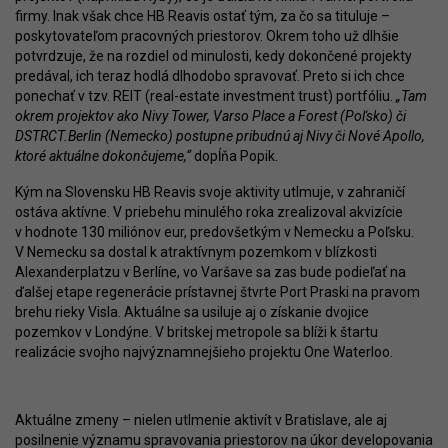
firmy. Inak však chce HB Reavis ostať tým, za čo sa tituluje –
poskytovateľom pracovných priestorov. Okrem toho už dlhšie
potvrdzuje, že na rozdiel od minulosti, kedy dokončené projekty
predával, ich teraz hodlá dlhodobo spravovať. Preto si ich chce
ponechať v tzv. REIT (real-estate investment trust) portfóliu.
„Tam
okrem projektov ako Nivy Tower, Varso Place a Forest (Poľsko) či
DSTRCT.Berlin (Nemecko) postupne pribudnú aj Nivy či Nové Apollo,
ktoré aktuálne dokončujeme,“
dopĺňa Popik.
Kým na Slovensku HB Reavis svoje aktivity utlmuje, v zahraničí
ostáva aktívne. V priebehu minulého roka zrealizoval akvizície
v hodnote 130 miliónov eur, predovšetkým v Nemecku a Poľsku.
V Nemecku sa dostal k atraktívnym pozemkom v blízkosti
Alexanderplatzu v Berlíne, vo Varšave sa zas bude podieľať na
ďalšej etape regenerácie prístavnej štvrte Port Praski na pravom
brehu rieky Visla. Aktuálne sa usiluje aj o získanie dvojice
pozemkov v Londýne. V britskej metropole sa blíži k štartu
realizácie svojho najvýznamnejšieho projektu One Waterloo.
Aktuálne zmeny – nielen utlmenie aktivít v Bratislave, ale aj
posilnenie významu spravovania priestorov na úkor developovania