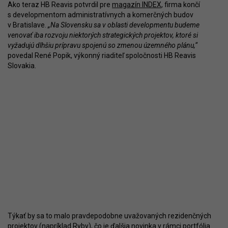
Ako teraz HB Reavis potvrdil pre
magazín INDEX
, firma končí
s developmentom administratívnych a komerčných budov
v Bratislave.
„Na Slovensku sa v oblasti developmentu budeme
venovať iba rozvoju niektorých strategických projektov, ktoré si
vyžadujú dlhšiu prípravu spojenú so zmenou územného plánu,“
povedal René Popik, výkonný riaditeľ spoločnosti HB Reavis
Slovakia.
Týkať by sa to malo pravdepodobne uvažovaných rezidenčných
projektov (napríklad Ryby), čo je ďalšia novinka v rámci portfólia