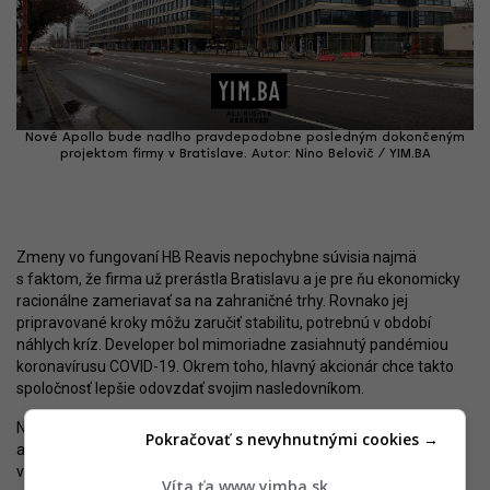
Nové Apollo bude nadlho pravdepodobne posledným dokončeným
projektom firmy v Bratislave. Autor: Nino Belovič / YIM.BA
Zmeny vo fungovaní HB Reavis nepochybne súvisia najmä
s faktom, že firma už prerástla Bratislavu a je pre ňu ekonomicky
racionálne zameriavať sa na zahraničné trhy. Rovnako jej
pripravované kroky môžu zaručiť stabilitu, potrebnú v období
náhlych kríz. Developer bol mimoriadne zasiahnutý pandémiou
koronavírusu COVID-19. Okrem toho, hlavný akcionár chce takto
spoločnosť lepšie odovzdať svojim nasledovníkom.
Na druhej strane, podmienky pre podnikanie na Slovensku
Pokračovať s nevyhnutnými cookies →
a v Bratislave HB Reavisu situáciu neuľahčovali. Prostredie,
v ktorom zmena Územného plánu trvá aj desaťročie a príprava
Víta ťa www.yimba.sk