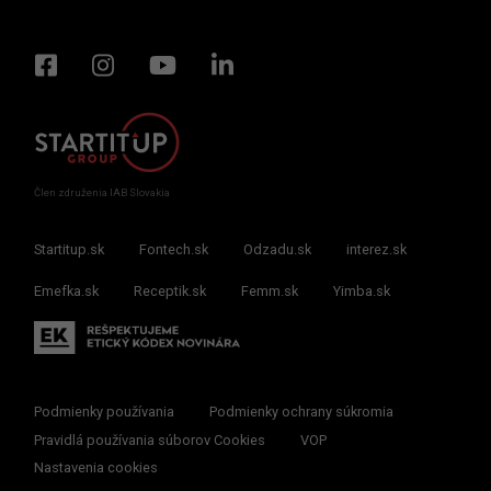
Člen združenia IAB Slovakia
Startitup.sk
Fontech.sk
Odzadu.sk
interez.sk
Emefka.sk
Receptik.sk
Femm.sk
Yimba.sk
Podmienky používania
Podmienky ochrany súkromia
Pravidlá používania súborov Cookies
VOP
Nastavenia cookies