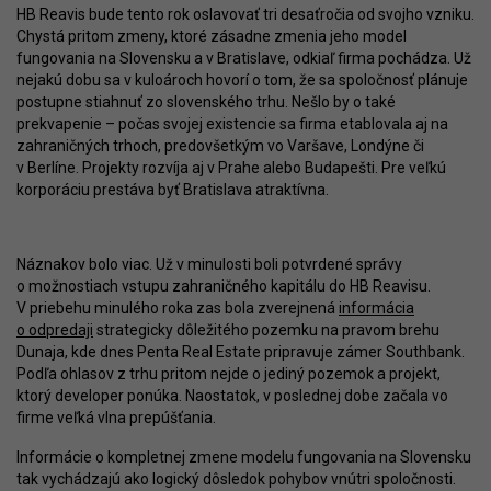
HB Reavis bude tento rok oslavovať tri desaťročia od svojho vzniku.
Chystá pritom zmeny, ktoré zásadne zmenia jeho model
fungovania na Slovensku a v Bratislave, odkiaľ firma pochádza. Už
nejakú dobu sa v kuloároch hovorí o tom, že sa spoločnosť plánuje
postupne stiahnuť zo slovenského trhu. Nešlo by o také
prekvapenie – počas svojej existencie sa firma etablovala aj na
zahraničných trhoch, predovšetkým vo Varšave, Londýne či
v Berlíne. Projekty rozvíja aj v Prahe alebo Budapešti. Pre veľkú
korporáciu prestáva byť Bratislava atraktívna.
Náznakov bolo viac. Už v minulosti boli potvrdené správy
o možnostiach vstupu zahraničného kapitálu do HB Reavisu.
V priebehu minulého roka zas bola zverejnená
informácia
o odpredaji
strategicky dôležitého pozemku na pravom brehu
Dunaja, kde dnes Penta Real Estate pripravuje zámer Southbank.
Podľa ohlasov z trhu pritom nejde o jediný pozemok a projekt,
ktorý developer ponúka. Naostatok, v poslednej dobe začala vo
firme veľká vlna prepúšťania.
Informácie o kompletnej zmene modelu fungovania na Slovensku
tak vychádzajú ako logický dôsledok pohybov vnútri spoločnosti.