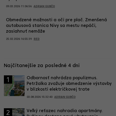
09.03.2026 11:06:56
ADRIAN GUBČO
Obmedzené možnosti a oči pre plač. Zmenšená
autobusová stanica Nivy sa mestu nepáči,
zasiahnuť nemôže
25.02.2026 16:55:39
RED
Najčítanejšie za posledné 4 dni
Odbornosť nahrádza populizmus.
1
Petržalka zvažuje obmedzenie výstavby
v blízkosti električkovej trate
03.08.2026 15:32:40
ADRIAN GUBČO
Veľký reťazec nahradia apartmány.
2