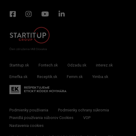
Člen združenia IAB Slovakia
Startitup.sk
Fontech.sk
Odzadu.sk
interez.sk
Emefka.sk
Receptik.sk
Femm.sk
Yimba.sk
Podmienky používania
Podmienky ochrany súkromia
Pravidlá používania súborov Cookies
VOP
Nastavenia cookies