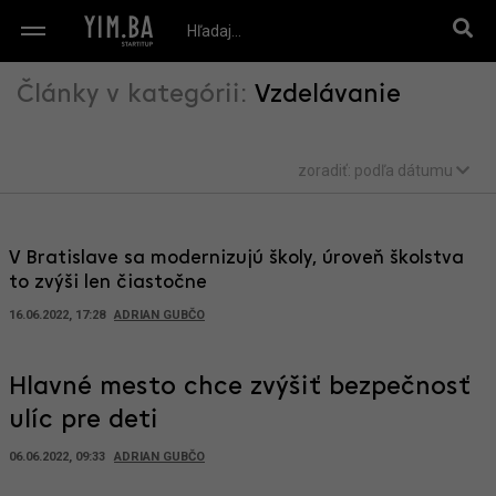
Články v kategórii:
Vzdelávanie
zoradiť:
podľa dátumu
V Bratislave sa modernizujú školy, úroveň školstva
to zvýši len čiastočne
16.06.2022, 17:28
ADRIAN GUBČO
Hlavné mesto chce zvýšiť bezpečnosť
ulíc pre deti
06.06.2022, 09:33
ADRIAN GUBČO