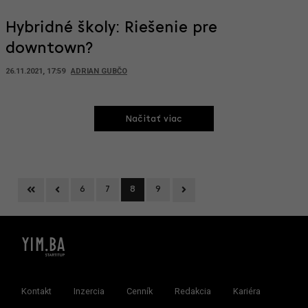
Hybridné školy: Riešenie pre
downtown?
26.11.2021, 17:59
ADRIAN GUBČO
Načitať viac
First
Previous
Next
6
7
8
9
Kontakt
Inzercia
Cenník
Redakcia
Kariéra