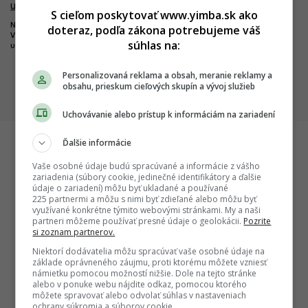
S cieľom poskytovať www.yimba.sk ako
Nová pýcha mesta kultúry.
doteraz, podľa zákona potrebujeme váš
Výnimočný park čoskoro doplní
súhlas na:
unikátny most
Dobré správy z najväčších
nemocníc. Výstavba veľkých
Personalizovaná reklama a obsah, meranie reklamy a
projektov napreduje, hlásia
obsahu, prieskum cieľových skupín a vývoj služieb
dôležité míľniky
Uchovávanie alebo prístup k informáciám na zariadení
Ďalšie informácie
Vaše osobné údaje budú spracúvané a informácie z vášho
Startitup
zariadenia (súbory cookie, jedinečné identifikátory a ďalšie
údaje o zariadení) môžu byť ukladané a používané
225 partnermi a môžu s nimi byť zdieľané alebo môžu byť
využívané konkrétne týmito webovými stránkami. My a naši
partneri môžeme používať presné údaje o geolokácii.
Pozrite
si zoznam partnerov.
Niektorí dodávatelia môžu spracúvať vaše osobné údaje na
základe oprávneného záujmu, proti ktorému môžete vzniesť
námietku pomocou možností nižšie. Dole na tejto stránke
alebo v ponuke webu nájdite odkaz, pomocou ktorého
môžete spravovať alebo odvolať súhlas v nastaveniach
ochrany súkromia a súborov cookie.