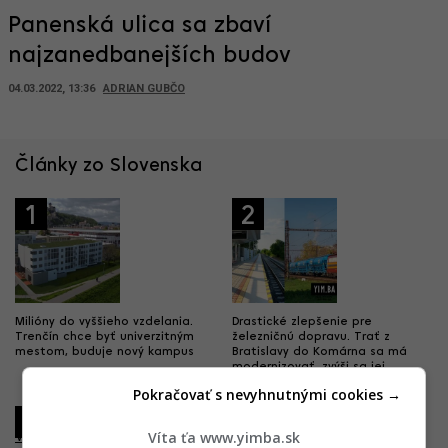
Panenská ulica sa zbaví
najzanedbanejších budov
04.03.2022, 13:36
ADRIAN GUBČO
Články zo Slovenska
1
2
Milióny do vyššieho vzdelania.
Drastické zlepšenie pre
Trenčín chce byť univerzitným
železničnú dopravu. Trať z
mestom, buduje nový kampus
Bratislavy do Komárna sa má
modernizovať, zvýši sa jej
kapacita
Pokračovať s nevyhnutnými cookies →
3
4
Víta ťa www.yimba.sk