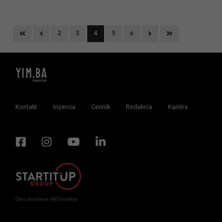
First
Previous
Next
Last
2
3
4
5
6
Kontakt
Inzercia
Cenník
Redakcia
Kariéra
Člen združenia IAB Slovakia