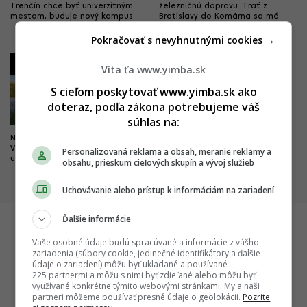
Trenčín chce byť univerzitným
železničnú dopravu. Trať z
mestom, buduje nový kampus
Bratislavy do Komárna sa má
modernizovať, zvýši sa jej
kapacita
Pokračovať s nevyhnutnými cookies →
3
4
Víta ťa www.yimba.sk
S cieľom poskytovať www.yimba.sk ako
doteraz, podľa zákona potrebujeme váš
súhlas na:
Nová pýcha mesta kultúry.
Dobré správy z najväčších
Výnimočný park čoskoro doplní
nemocníc. Výstavba veľkých
Personalizovaná reklama a obsah, meranie reklamy a
unikátny most
projektov napreduje, hlásia
obsahu, prieskum cieľových skupín a vývoj služieb
dôležité míľniky
Uchovávanie alebo prístup k informáciám na zariadení
Ďalšie informácie
Vaše osobné údaje budú spracúvané a informácie z vášho
Startitup
zariadenia (súbory cookie, jedinečné identifikátory a ďalšie
údaje o zariadení) môžu byť ukladané a používané
225 partnermi a môžu s nimi byť zdieľané alebo môžu byť
využívané konkrétne týmito webovými stránkami. My a naši
partneri môžeme používať presné údaje o geolokácii.
Pozrite