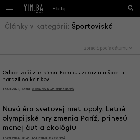
Články v kategórii:
Športoviská
zoradiť:
podľa dátumu
Odpor voči všetkému. Kampus zdravia a športu
narazil na kritikov
18.04.2024, 12:00
SIMONA SCHREINEROVÁ
Nová éra svetovej metropoly. Letné
olympijské hry zmenia Paríž, prinesú
menej áut a ekológiu
16.03.2024, 18:41
MARTINA GREGOVÁ