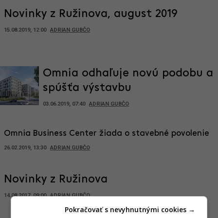
Novinky z Ružinova, august 2019
15.08.2019, 12:00
ADRIAN GUBČO
Omnia odhaľuje novú podobu a
spúšťa výstavbu
03.06.2019, 07:40
ADRIAN GUBČO
Omnia Business Center žiada o stavebné povolenie
26.02.2019, 13:30
ADRIAN GUBČO
Novinky z Ružinova
14.08.2017, 09:00
ADRIAN GUBČO
Pokračovať s nevyhnutnými cookies →