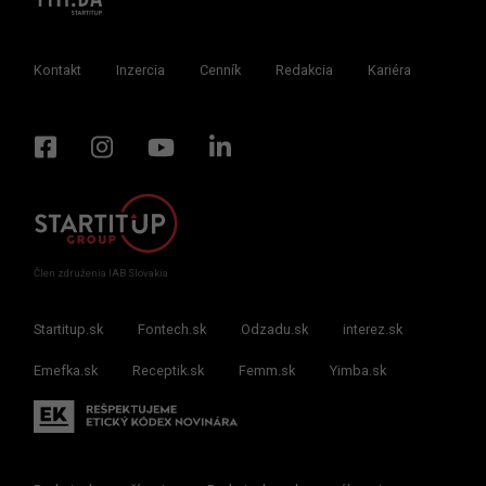
Kontakt
Inzercia
Cenník
Redakcia
Kariéra
Člen združenia IAB Slovakia
Startitup.sk
Fontech.sk
Odzadu.sk
interez.sk
Emefka.sk
Receptik.sk
Femm.sk
Yimba.sk