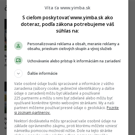
Víta ťa www.yimba.sk
Články zo Slovenska
S cieľom poskytovať www.yimba.sk ako
1
2
doteraz, podľa zákona potrebujeme váš
súhlas na:
Personalizovaná reklama a obsah, meranie reklamy a
obsahu, prieskum cieľových skupín a vývoj služieb
Milióny do vyššieho vzdelania.
Drastické zlepšenie pre
Uchovávanie alebo prístup k informáciám na zariadení
Trenčín chce byť univerzitným
železničnú dopravu. Trať z
mestom, buduje nový kampus
Bratislavy do Komárna sa má
modernizovať, zvýši sa jej
Ďalšie informácie
kapacita
Vaše osobné údaje budú spracúvané a informácie z vášho
3
4
zariadenia (súbory cookie, jedinečné identifikátory a ďalšie
údaje o zariadení) môžu byť ukladané a používané
225 partnermi a môžu s nimi byť zdieľané alebo môžu byť
využívané konkrétne týmito webovými stránkami. My a naši
partneri môžeme používať presné údaje o geolokácii.
Pozrite
si zoznam partnerov.
Nová pýcha mesta kultúry.
Dobré správy z najväčších
Niektorí dodávatelia môžu spracúvať vaše osobné údaje na
Výnimočný park čoskoro doplní
nemocníc. Výstavba veľkých
základe oprávneného záujmu, proti ktorému môžete vzniesť
unikátny most
projektov napreduje, hlásia
námietku pomocou možností nižšie. Dole na tejto stránke
dôležité míľniky