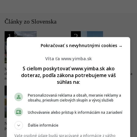
Články zo Slovenska
1
2
Pokračovať s nevyhnutnými cookies →
Víta ťa www.yimba.sk
S cieľom poskytovať www.yimba.sk ako
Milióny do vyššieho vzdelania. Trenčín
Drastické zlepšenie pre železničnú
chce byť univerzitným mestom, buduje
dopravu. Trať z Bratislavy do Komárna sa
doteraz, podľa zákona potrebujeme váš
nový kampus
má modernizovať, zvýši sa jej kapacita
súhlas na:
3
4
Personalizovaná reklama a obsah, meranie reklamy a
obsahu, prieskum cieľových skupín a vývoj služieb
Uchovávanie alebo prístup k informáciám na zariadení
Nová pýcha mesta kultúry. Výnimočný
Dobré správy z najväčších nemocníc.
Ďalšie informácie
park čoskoro doplní unikátny most
Výstavba veľkých projektov napreduje,
hlásia dôležité míľniky
Vaše osobné údaje budú spracúvané a informácie z vášho