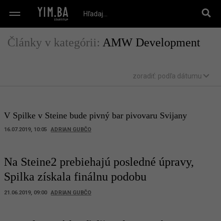
Články v kategórii:
AMW Development
zoradiť:
podľa dátumu
V Spilke v Steine bude pivný bar pivovaru Svijany
16.07.2019, 10:05
ADRIAN GUBČO
Na Steine2 prebiehajú posledné úpravy,
Spilka získala finálnu podobu
21.06.2019, 09:00
ADRIAN GUBČO