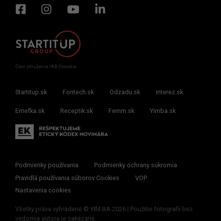
Člen združenia IAB Slovakia
Startitup.sk
Fontech.sk
Odzadu.sk
interez.sk
Emefka.sk
Receptik.sk
Femm.sk
Yimba.sk
Podmienky používania
Podmienky ochrany súkromia
Pravidlá používania súborov Cookies
VOP
Nastavenia cookies
Všetky práva vyhradené © YIM.BA 2026 | Použitie fotografií bez
vedomia autora je zakázané.