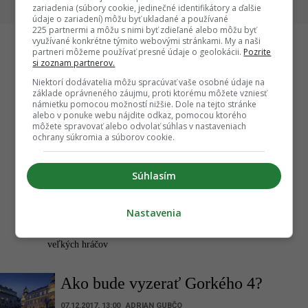
zariadenia (súbory cookie, jedinečné identifikátory a ďalšie
údaje o zariadení) môžu byť ukladané a používané
225 partnermi a môžu s nimi byť zdieľané alebo môžu byť
využívané konkrétne týmito webovými stránkami. My a naši
partneri môžeme používať presné údaje o geolokácii.
Pozrite
si zoznam partnerov.
Startitup
Niektorí dodávatelia môžu spracúvať vaše osobné údaje na
základe oprávneného záujmu, proti ktorému môžete vzniesť
námietku pomocou možností nižšie. Dole na tejto stránke
alebo v ponuke webu nájdite odkaz, pomocou ktorého
môžete spravovať alebo odvolať súhlas v nastaveniach
ochrany súkromia a súborov cookie.
Súhlasím
Nastavenia
su.
Začínal v malom, dnes udáva trend v celom segmente.
Lesná škô
Robo na Slovensku vybudoval značku, ktorá sa nebojí
zanedban
veľkých hráčov
Ako bude vyzerať Gorkého 4?
07.12.2017, 13:00
ADRIAN GUBČO