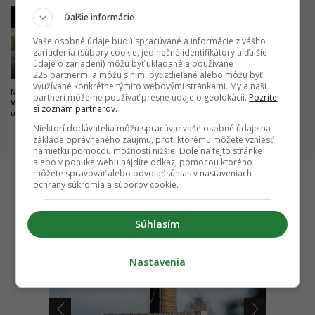
3
4
Ďalšie informácie
Vaše osobné údaje budú spracúvané a informácie z vášho
zariadenia (súbory cookie, jedinečné identifikátory a ďalšie
údaje o zariadení) môžu byť ukladané a používané
225 partnermi a môžu s nimi byť zdieľané alebo môžu byť
využívané konkrétne týmito webovými stránkami. My a naši
Nová pýcha mesta kultúry.
Dobré správy z najväčších
partneri môžeme používať presné údaje o geolokácii.
Pozrite
Výnimočný park čoskoro doplní
nemocníc. Výstavba veľkých
si zoznam partnerov.
unikátny most
projektov napreduje, hlásia
dôležité míľniky
Niektorí dodávatelia môžu spracúvať vaše osobné údaje na
základe oprávneného záujmu, proti ktorému môžete vzniesť
námietku pomocou možností nižšie. Dole na tejto stránke
alebo v ponuke webu nájdite odkaz, pomocou ktorého
môžete spravovať alebo odvolať súhlas v nastaveniach
ochrany súkromia a súborov cookie.
Startitup
Súhlasím
Nastavenia