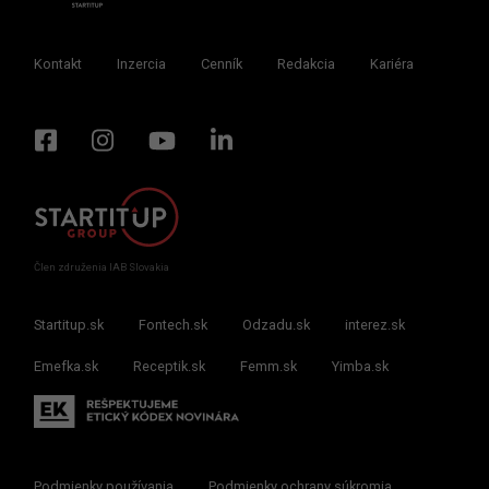
Kontakt
Inzercia
Cenník
Redakcia
Kariéra
Člen združenia IAB Slovakia
Startitup.sk
Fontech.sk
Odzadu.sk
interez.sk
Emefka.sk
Receptik.sk
Femm.sk
Yimba.sk
Podmienky používania
Podmienky ochrany súkromia