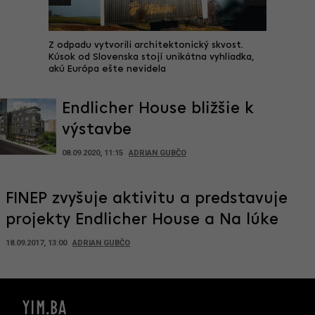
Z odpadu vytvorili architektonický skvost.
450-tisí
ľubuje
Kúsok od Slovenska stojí unikátna vyhliadka,
ikona o
akú Európa ešte nevidela
si prisp
Endlicher House bližšie k
výstavbe
08.09.2020, 11:15
ADRIAN GUBČO
FINEP zvyšuje aktivitu a predstavuje
projekty Endlicher House a Na lúke
18.09.2017, 13:00
ADRIAN GUBČO