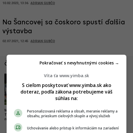
10.02.2023, 13:36
ADRIAN GUBČO
Na Šancovej sa čoskoro spustí ďalšia
výstavba
02.07.2021, 12:45
ADRIAN GUBČO
Pokračovať s nevyhnutnými cookies →
Články zo Slovenska
Víta ťa www.yimba.sk
1
2
S cieľom poskytovať www.yimba.sk ako
doteraz, podľa zákona potrebujeme váš
súhlas na:
Personalizovaná reklama a obsah, meranie reklamy a
Milióny do vyššieho vzdelania.
Drastické zlepšenie pre
Trenčín chce byť univerzitným
železničnú dopravu. Trať z
obsahu, prieskum cieľových skupín a vývoj služieb
mestom, buduje nový kampus
Bratislavy do Komárna sa má
modernizovať, zvýši sa jej
Uchovávanie alebo prístup k informáciám na zariadení
kapacita