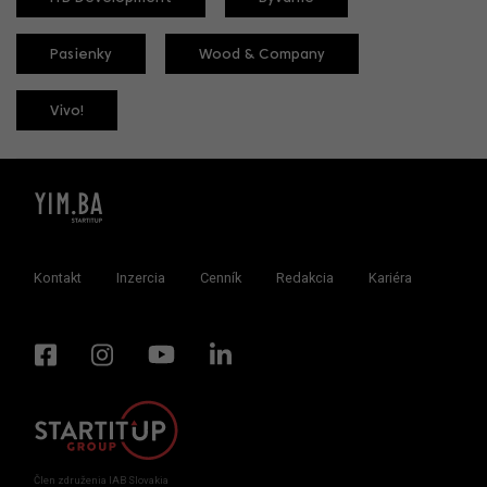
Pasienky
Wood & Company
Vivo!
Kontakt
Inzercia
Cenník
Redakcia
Kariéra
Člen združenia IAB Slovakia