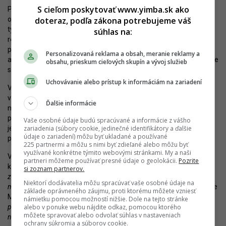
S cieľom poskytovať www.yimba.sk ako
Popri investíciách do nového developmentu sa usiluje aj
doteraz, podľa zákona potrebujeme váš
o zvýšenie atraktivity nákupného centra Vivo! Pred niekoľkými
týždňami preto začala rozsiahla rekonštrukcia, ktorá má
súhlas na:
reflektovať „predovšetkým na potreby ľudí“ a brať do úvahy
plánovaný developerský rozvoj lokality v okolí Kuchajdy. Investor
Personalizovaná reklama a obsah, meranie reklamy a
avizuje, že plánuje vytvoriť praktické lokálne nákupné centrum, kde
obsahu, prieskum cieľových skupín a vývoj služieb
si budú môcť návštevníci vybaviť všetko, čo potrebujú.
Uchovávanie alebo prístup k informáciám na zariadení
Viaceré prevádzky sa preto skvalitnia, okrem toho sa ráta s
vylepšením foodcourtu, rozšírením gastro ponuky či otvorením
Ďalšie informácie
nového fitness centra. Súčasťou rekonštrukcie bude návrat k
pôvodnému pôdorysu, ktorý v minulosti umožňoval zákazníkom
Vaše osobné údaje budú spracúvané a informácie z vášho
zariadenia (súbory cookie, jedinečné identifikátory a ďalšie
jednoduchšiu orientáciu. Zároveň pribudnú aj nové navigačné
údaje o zariadení) môžu byť ukladané a používané
prvky.
225 partnermi a môžu s nimi byť zdieľané alebo môžu byť
využívané konkrétne týmito webovými stránkami. My a naši
Výsledkom tak má byť posilnenie významu v živote miestnej
partneri môžeme používať presné údaje o geolokácii.
Pozrite
komunity a obyvateľov Nového Mesta.
„Našou víziou je
si zoznam partnerov.
zmodernizovať centrum tak, aby bolo praktickým a ľahko dostupným
Niektorí dodávatelia môžu spracúvať vaše osobné údaje na
miestom, ktoré ľudia radi navštevujú,“
uviedla Denisa Kráľová, Centre
základe oprávneného záujmu, proti ktorému môžete vzniesť
Manager VIVO! Bratislava.
„Zároveň kladieme veľký dôraz na to, aby
námietku pomocou možností nižšie. Dole na tejto stránke
alebo v ponuke webu nájdite odkaz, pomocou ktorého
pod jednou strechou našli návštevníci všetko, čo potrebujú, a to od
môžete spravovať alebo odvolať súhlas v nastaveniach
nákupov cez kvalitné stravovanie až po aktívny oddych.“
ochrany súkromia a súborov cookie.