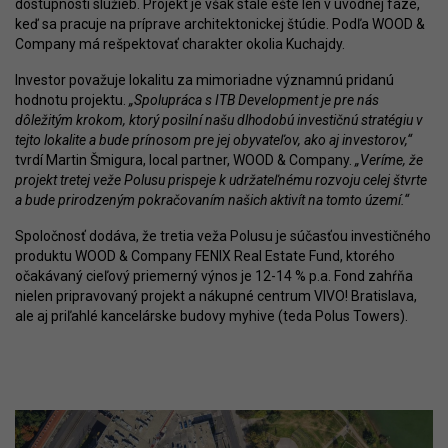
dostupnosti služieb. Projekt je však stále ešte len v úvodnej fáze,
keď sa pracuje na príprave architektonickej štúdie. Podľa WOOD &
Company má rešpektovať charakter okolia Kuchajdy.
Investor považuje lokalitu za mimoriadne významnú pridanú
hodnotu projektu.
„Spolupráca s ITB Development je pre nás
dôležitým krokom, ktorý posilní našu dlhodobú investičnú stratégiu v
tejto lokalite a bude prínosom pre jej obyvateľov, ako aj investorov,“
tvrdí Martin Šmigura, local partner, WOOD & Company.
„Veríme, že
projekt tretej veže Polusu prispeje k udržateľnému rozvoju celej štvrte
a bude prirodzeným pokračovaním našich aktivít na tomto území.“
Spoločnosť dodáva, že tretia veža Polusu je súčasťou investičného
produktu WOOD & Company FENIX Real Estate Fund, ktorého
očakávaný cieľový priemerný výnos je 12-14 % p.a. Fond zahŕňa
nielen pripravovaný projekt a nákupné centrum VIVO! Bratislava,
ale aj priľahlé kancelárske budovy myhive (teda Polus Towers).