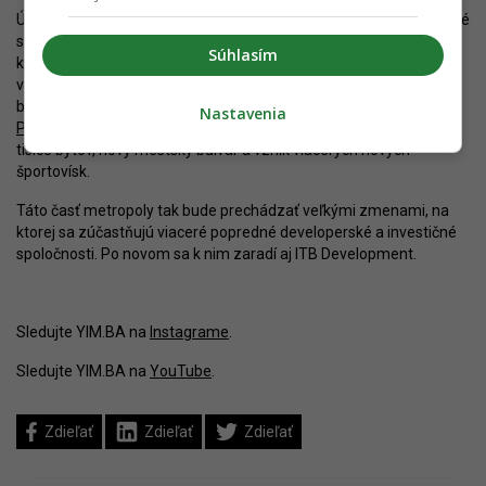
Úpravy prichádzajú v čase, keď sú ohlasované nové projekty a prvé
sa už začínajú realizovať. Do budúcna sa očakáva vznik omnoho
Súhlasím
kompaktnejšej mestskej štvrte, ktorú možno aj vďaka pomerne
vysokej koncentrácii výškových budov označiť za „druhý
bratislavský downtown“. Kľúčovou bude najmä premena
Nastavenia
Pasienkov
v réžii JTRE, ktorá prinesie rozšírený park pri Kuchajde,
tisíce bytov, nový mestský bulvár a vznik viacerých nových
športovísk.
Táto časť metropoly tak bude prechádzať veľkými zmenami, na
ktorej sa zúčastňujú viaceré popredné developerské a investičné
spoločnosti. Po novom sa k nim zaradí aj ITB Development.
Sledujte YIM.BA na
Instagrame
.
Sledujte YIM.BA na
YouTube
.
Zdieľať
Zdieľať
Zdieľať