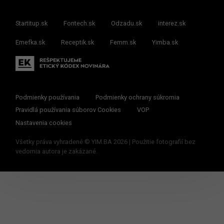
Startitup.sk
Fontech.sk
Odzadu.sk
interez.sk
Emefka.sk
Receptik.sk
Femm.sk
Yimba.sk
Podmienky používania
Podmienky ochrany súkromia
Pravidlá používania súborov Cookies
VOP
Nastavenia cookies
Všetky práva vyhradené © YIM.BA 2026 | Použitie fotografií bez
vedomia autora je zakázané.