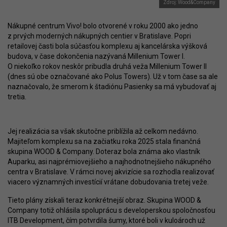
Zdroj: Wood&Company
Nákupné centrum Vivo! bolo otvorené v roku 2000 ako jedno
z prvých moderných nákupných centier v Bratislave. Popri
retailovej časti bola súčasťou komplexu aj kancelárska výšková
budova, v čase dokončenia nazývaná Millenium Tower I.
O niekoľko rokov neskôr pribudla druhá veža Millenium Tower II
(dnes sú obe označované ako Polus Towers). Už v tom čase sa ale
naznačovalo, že smerom k štadiónu Pasienky sa má vybudovať aj
tretia.
Jej realizácia sa však skutočne priblížila až celkom nedávno.
Majiteľom komplexu sa na začiatku roka 2025 stala finančná
skupina WOOD & Company. Doteraz bola známa ako vlastník
Auparku, asi najprémiovejšieho a najhodnotnejšieho nákupného
centra v Bratislave. V rámci novej akvizície sa rozhodla realizovať
viacero významných investícií vrátane dobudovania tretej veže.
Tieto plány získali teraz konkrétnejší obraz. Skupina WOOD &
Company totiž ohlásila spoluprácu s developerskou spoločnosťou
ITB Development, čím potvrdila šumy, ktoré boli v kuloároch už