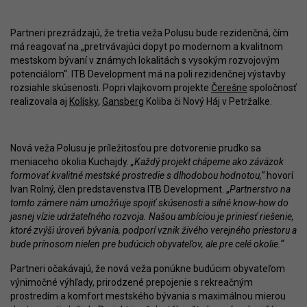
Partneri prezrádzajú, že tretia veža Polusu bude rezidenčná, čím
má reagovať na „pretrvávajúci dopyt po modernom a kvalitnom
mestskom bývaní v známych lokalitách s vysokým rozvojovým
potenciálom“. ITB Development má na poli rezidenčnej výstavby
rozsiahle skúsenosti. Popri vlajkovom projekte
Čerešne
spoločnosť
realizovala aj
Kolísky
,
Gansberg
Koliba či Nový Háj v Petržalke.
Nová veža Polusu je príležitosťou pre dotvorenie prudko sa
meniaceho okolia Kuchajdy.
„Každý projekt chápeme ako záväzok
formovať kvalitné mestské prostredie s dlhodobou hodnotou,“
hovorí
Ivan Rolný, člen predstavenstva ITB Development. „
Partnerstvo na
tomto zámere nám umožňuje spojiť skúsenosti a silné know-how do
jasnej vízie udržateľného rozvoja. Našou ambíciou je priniesť riešenie,
ktoré zvýši úroveň bývania, podporí vznik živého verejného priestoru a
bude prínosom nielen pre budúcich obyvateľov, ale pre celé okolie.“
Partneri očakávajú, že nová veža ponúkne budúcim obyvateľom
výnimočné výhľady, prirodzené prepojenie s rekreačným
prostredím a komfort mestského bývania s maximálnou mierou