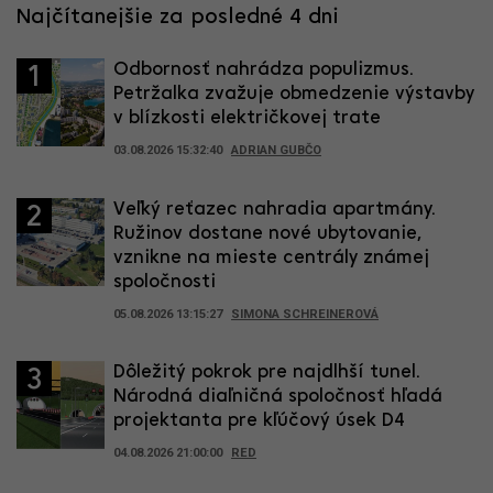
Najčítanejšie za posledné 4 dni
Odbornosť nahrádza populizmus.
1
Petržalka zvažuje obmedzenie výstavby
v blízkosti električkovej trate
03.08.2026 15:32:40
ADRIAN GUBČO
Veľký reťazec nahradia apartmány.
2
Ružinov dostane nové ubytovanie,
vznikne na mieste centrály známej
spoločnosti
05.08.2026 13:15:27
SIMONA SCHREINEROVÁ
Dôležitý pokrok pre najdlhší tunel.
3
Národná diaľničná spoločnosť hľadá
projektanta pre kľúčový úsek D4
04.08.2026 21:00:00
RED