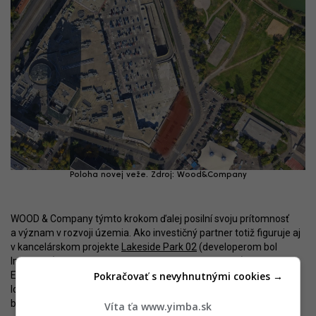
Poloha novej veže. Zdroj: Wood&Company
WOOD & Company týmto krokom ďalej posilní svoju prítomnosť
a význam v rozvoji územia. Ako investičný partner totiž figuruje aj
v kancelárskom projekte
Lakeside Park 02
(developerom bol
Immocap), obytnom komplexe
Lakeside Residence
(Cresco Real
Pokračovať s nevyhnutnými cookies →
Estate) a opäť bytovom zámere
Rezidencia Kuchajda
(Immocap).
Ide tak o jedného z kľúčových hráčov v rámci formujúcej sa novej
bratislavskej lokality.
Víta ťa www.yimba.sk