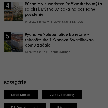
Búranie v susedstve Račianskeho mýta
4
sa blíži. Mýtna 37 čaká na posledné
povolenie
05.08.2026 16:42:19
SIMONA SCHREINEROVÁ
Pýcha veľkolepej ulice konečne v
5
rekonštrukcii. Obnova Swetlikovho
domu začala
04.08.2026 12:10:01
ADRIAN GUBČO
Kategórie
Nové Mesto
Výškové budovy
ITB Development
Bývanie