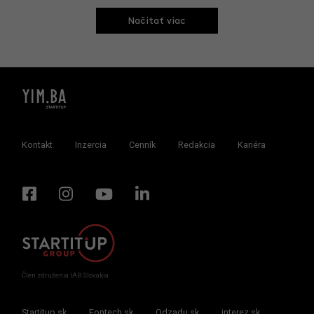
Načitať viac
Kontakt
Inzercia
Cenník
Redakcia
Kariéra
Člen združenia IAB Slovakia
Startitup.sk
Fontech.sk
Odzadu.sk
interez.sk