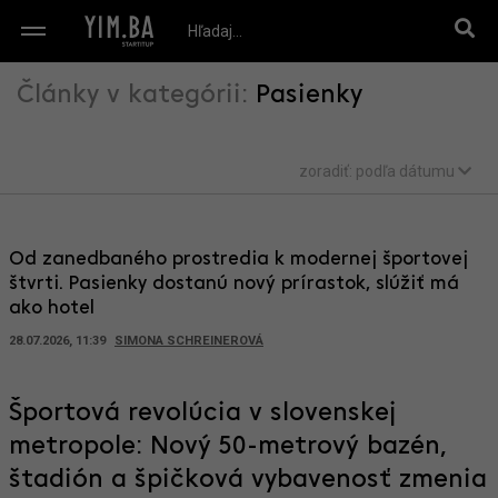
Články v kategórii:
Pasienky
zoradiť:
podľa dátumu
Od zanedbaného prostredia k modernej športovej
štvrti. Pasienky dostanú nový prírastok, slúžiť má
ako hotel
28.07.2026, 11:39
SIMONA SCHREINEROVÁ
Športová revolúcia v slovenskej
metropole: Nový 50-metrový bazén,
štadión a špičková vybavenosť zmenia