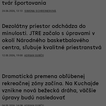
tvár športovania
24.06.2026, 13:13
SIMONA SCHREINEROVÁ
Dezolátny priestor odchádza do
minulosti. JTRE začalo s úpravami v
okolí Národného basketbalového
centra, sľubuje kvalitné priestranstvá
12.05.2026, 19:00
ADRIAN GUBČO
Dramatická premena obľúbenej
rekreačnej zóny začína. Na Kuchajde
vznikne nová bežecká dráha, väčšie
úpravy budú nasledovať
04.05.2026, 14:08
ADRIAN GUBČO