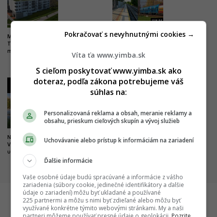
Pokračovať s nevyhnutnými cookies →
Milióny do vyššieho vzdelania.
Drastické zlepšenie pre
Trenčín chce byť univerzitným
železničnú dopravu. Trať z
mestom, buduje nový kampus
Bratislavy do Komárna sa má
Víta ťa www.yimba.sk
modernizovať, zvýši sa jej
kapacita
S cieľom poskytovať www.yimba.sk ako
doteraz, podľa zákona potrebujeme váš
3
4
súhlas na:
Personalizovaná reklama a obsah, meranie reklamy a
obsahu, prieskum cieľových skupín a vývoj služieb
Nová pýcha mesta kultúry.
Dobré správy z najväčších
Uchovávanie alebo prístup k informáciám na zariadení
Výnimočný park čoskoro doplní
nemocníc. Výstavba veľkých
unikátny most
projektov napreduje, hlásia
Ďalšie informácie
dôležité míľniky
Vaše osobné údaje budú spracúvané a informácie z vášho
zariadenia (súbory cookie, jedinečné identifikátory a ďalšie
údaje o zariadení) môžu byť ukladané a používané
225 partnermi a môžu s nimi byť zdieľané alebo môžu byť
využívané konkrétne týmito webovými stránkami. My a naši
Startitup
partneri môžeme používať presné údaje o geolokácii.
Pozrite