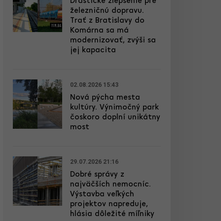
Drastické zlepšenie pre
železničnú dopravu.
Trať z Bratislavy do
Komárna sa má
modernizovať, zvýši sa
jej kapacita
02.08.2026 15:43
Nová pýcha mesta
kultúry. Výnimočný park
čoskoro doplní unikátny
most
29.07.2026 21:16
Dobré správy z
najväčších nemocníc.
Výstavba veľkých
projektov napreduje,
hlásia dôležité míľniky