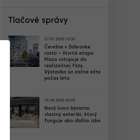
Tlačové správy
27.07.2026 10:30
Čerešne v Dúbravke
rastú – štvrtá etapa
Plaza vstupuje do
realizačnej fázy.
Výstavba sa začne ešte
počas leta
25.06.2026 09:00
Nový luxus bývania:
vlastný exteriér, ktorý
funguje ako ďalšia izba