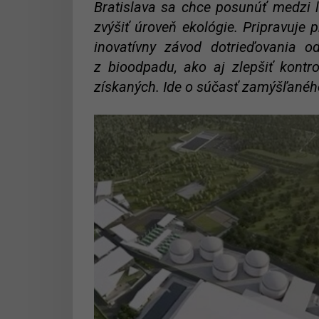
Bratislava sa chce posunúť medzi 
zvýšiť úroveň ekológie. Pripravuje 
inovatívny závod dotrieďovania o
z bioodpadu, ako aj zlepšiť kont
získaných. Ide o súčasť zamýšľanéh