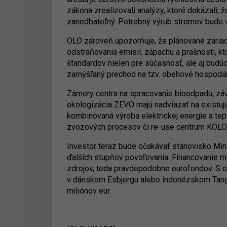
zákona zrealizovali analýzy, ktoré dokázali,
zanedbateľný. Potrebný výrub stromov bude
OLO zároveň upozorňuje, že plánované zaria
odstraňovania emisií, zápachu a prašnosti, 
štandardov nielen pre súčasnosť, ale aj budú
zamýšľaný prechod na tzv. obehové hospodár
Zámery centra na spracovanie bioodpadu, zá
ekologizácia ZEVO majú nadviazať na existujúc
kombinovaná výroba elektrickej energie a tepl
zvozových procesov či re-use centrum KOLO
Investor teraz bude očakávať stanovisko Min
ďalších stupňov povoľovania. Financovanie m
zdrojov, teda pravdepodobne eurofondov. S oh
v dánskom Esbjergu alebo indonézskom Tang
miliónov eur.