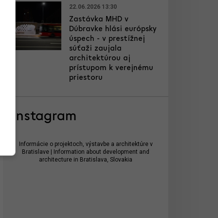
22.06.2026 13:30
Zastávka MHD v
Dúbravke hlási európsky
úspech - v prestížnej
súťaži zaujala
architektúrou aj
prístupom k verejnému
priestoru
Instagram
Informácie o projektoch, výstavbe a architektúre v
Bratislave | Information about development and
architecture in Bratislava, Slovakia