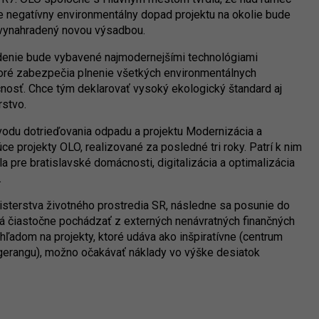
 že negatívny environmentálny dopad projektu na okolie bude
 vynahradený novou výsadbou.
denie bude vybavené najmodernejšími technológiami
ktoré zabezpečia plnenie všetkých environmentálnych
cnosť. Chce tým deklarovať vysoký ekologický štandard aj
stvo.
vodu dotrieďovania odpadu a projektu Modernizácia a
e projekty OLO, realizované za posledné tri roky. Patrí k nim
a pre bratislavské domácnosti, digitalizácia a optimalizácia
.
isterstva životného prostredia SR, následne sa posunie do
á čiastočne pochádzať z externých nenávratných finančných
ľadom na projekty, ktoré udáva ako inšpiratívne (centrum
erangu), možno očakávať náklady vo výške desiatok