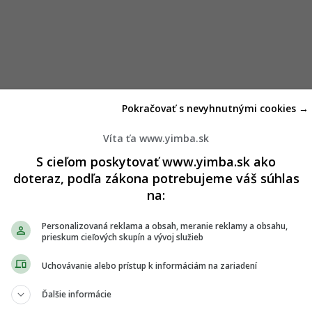
na zhodnotenie bioodpadu bude mať potenciál spracovať takmer
Pokračovať s nevyhnutnými cookies →
 množstvo bioodpadu umožní produkciu približne 2,6 miliónov
ometán v množstve 1,5 miliónov m3 za jeden rok. Biometán je
Víta ťa www.yimba.sk
 a takéto množstvo obnoviteľného paliva je ekvivalentom
S cieľom poskytovať www.yimba.sk ako
Zároveň dokáže vyrobiť približne 14.000 ton certifikovaného
doteraz, podľa zákona potrebujeme váš súhlas
na:
 v oblasti odpadového hospodárstva.
„V priebehu prípravy
i odborníkmi a inšpirovali sme sa najlepšími príkladmi z
Personalizovaná reklama a obsah, meranie reklamy a obsahu,
an Sokáč, predseda predstavenstva a generálny riaditeľ OLO.
prieskum cieľových skupín a vývoj služieb
esieme, je pre Bratislavu spomedzi momentálne existujúcich
Uchovávanie alebo prístup k informáciám na zariadení
z medzinárodnej konzultačnej spoločnosti RAMBOLL.
Ďalšie informácie
nila navrhnúť zariadenie, ktoré spĺňa najprísnejšie