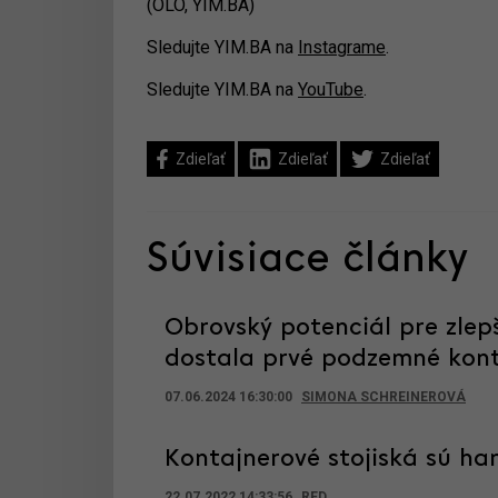
(OLO, YIM.BA)
Sledujte YIM.BA na
Instagrame
.
Sledujte YIM.BA na
YouTube
.
Zdieľať
Zdieľať
Zdieľať
Súvisiace články
Obrovský potenciál pre zlepš
dostala prvé podzemné konta
07.06.2024 16:30:00
SIMONA SCHREINEROVÁ
Kontajnerové stojiská sú ha
22.07.2022 14:33:56
RED