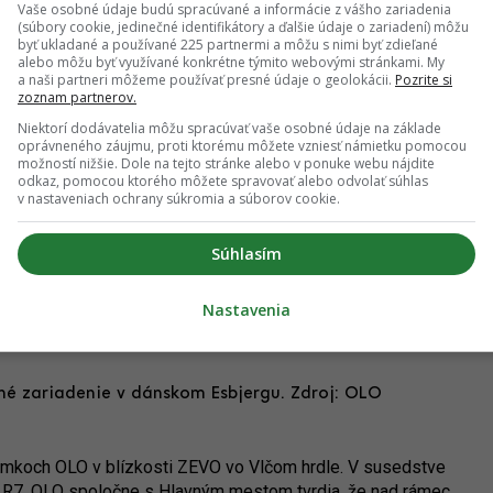
Vaše osobné údaje budú spracúvané a informácie z vášho zariadenia
ne využíva dostupné zdroje,“
približuje Marek Horváth,
(súbory cookie, jedinečné identifikátory a ďalšie údaje o zariadení) môžu
byť ukladané a používané 225 partnermi a môžu s nimi byť zdieľané
alebo môžu byť využívané konkrétne týmito webovými stránkami. My
ťou projektu, patrí pod strategicky významný zámer
a naši partneri môžeme používať presné údaje o geolokácii.
Pozrite si
zoznam partnerov.
a na energetické využitie odpadu). Dnes je závod
rom k technologickému parku umožní realizáciu potrebných
Niektorí dodávatelia môžu spracúvať vaše osobné údaje na základe
oprávneného záujmu, proti ktorému môžete vzniesť námietku pomocou
onmentálnej udržateľnosti zariadenia a efektivity spracovania
možností nižšie. Dole na tejto stránke alebo v ponuke webu nájdite
odkaz, pomocou ktorého môžete spravovať alebo odvolať súhlas
v nastaveniach ochrany súkromia a súborov cookie.
u vylepšeniu. Spočívať bude vo zvýšení dotrieďovania a
ity spracovaného odpadu. Mesto tak očakáva, že sa zlepší
Súhlasím
Nastavenia
bné zariadenie v dánskom Esbjergu. Zdroj: OLO
mkoch OLO v blízkosti ZEVO vo Vlčom hrdle. V susedstve
a R7. OLO spoločne s Hlavným mestom tvrdia, že nad rámec