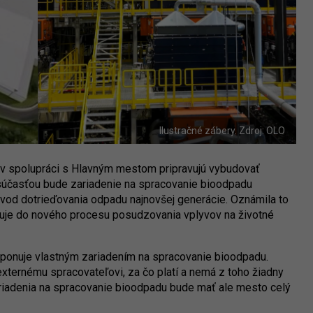
Ilustračné zábery. Zdroj: OLO
 v spolupráci s Hlavným mestom pripravujú vybudovať
súčasťou bude zariadenie na spracovanie bioodpadu
závod dotrieďovania odpadu najnovšej generácie. Oznámila to
puje do nového procesu posudzovania vplyvov na životné
isponuje vlastným zariadením na spracovanie bioodpadu.
xternému spracovateľovi, za čo platí a nemá z toho žiadny
riadenia na spracovanie bioodpadu bude mať ale mesto celý