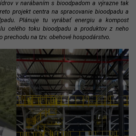
lídrov v narábaním s bioodpadom a výrazne tak
preto projekt centra na spracovanie bioodpadu a
dpadu. Plánuje tu vyrábať energiu a kompost
rolu celého toku bioodpadu a produktov z neho
o prechodu na tzv. obehové hospodárstvo.