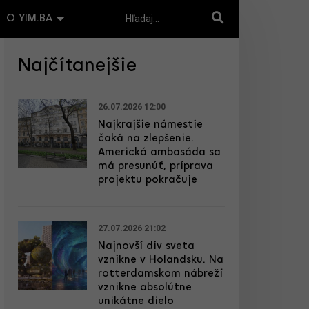
O YIM.BA
Najčítanejšie
26.07.2026 12:00
Najkrajšie námestie
čaká na zlepšenie.
Americká ambasáda sa
má presunúť, príprava
projektu pokračuje
27.07.2026 21:02
Najnovší div sveta
vznikne v Holandsku. Na
rotterdamskom nábreží
vznikne absolútne
unikátne dielo