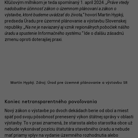
Kľúčovým míľnikom je teda spomínaný 1. apríl 2024.
„Práve vtedy
nadobudne účinnosť zákon o územnom plánovaní a zákon o
výstavbe, ktoré budeme uvádzať do života,“
hovorí Martin Hypký,
predseda Úradu pre územné plánovanie a výstavbu Slovenskej
republiky.
„Na ne je naviazaný aj vznik regionálnych pobočiek nášho
úradu a spustenie Informačného systému.“
Ide o ďalšiu zásadnú
zmenu oproti doterajšej praxi.
Martin Hypký. Zdroj: Úrad pre územné plánovanie a výstavbu SR
Koniec netransparentného povoľovania
Nový zákon o výstavbe po dvoch dekádach berie od obcí a miest
späť pod svoju pôsobnosť prenesený výkon štátnej správy v oblasti
výstavby. To v praxi znamená, že starosta alebo starostka obce už
nebude vykonávať pozíciu štatutára stavebného úradu a nebude
mať priamy vplyv na vydanie územného rozhodnutia alebo