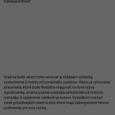
transparentnosť.
Úrad sa bude okrem toho venovať aj otázkam výstavby,
vyvlastnenia či tvorby informačného systému. Víziou je vytvorenie
pracoviska, ktoré bude flexibilne reagovať na nové výzvy
a podmienky, zmena pozície úradníka od kontrolóra k tvorcovi
metodiky či vyjasnenie všetkých procesov. Výsledkom má byť
vznik príťažlivejších miest a obcí, ktoré majú zabezpečené férové
podmienky pre svoj rozvoj.