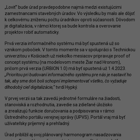
„Loviť“ bude úrad pravdepodobne najmä medzi existujúcimi
zamestnancami stavebných úradov. Vo výsledku by malo ale dôjsť
k celkovému zníženiu počtu úradníkov oproti súčasnosti. Dôvodom
je digitalizácia, v rámci ktorej sa bude kontrola a overovanie
projektov robiť automaticky.
Prvá verzia informačného systému má byť spustená už so
vznikom pobočiek. V tomto momente sa v spolupráci s Technickou
univerzitou v Košiciach už niekoľko mesiacov pripravuje proof of
concept systému (na modelovom meste Žiar nad Hronom),
pričom prvá verzia (URBION 1.0) má byť spustená už 1.4.2023.
„Prioritou pri budovaní informačného systému pre nás je nastaviť ho
tak, aby sme doň boli schopní implementovať všetko, čo vyžaduje
dlhodobý cieľ digitalizácie,“
tvrdí Hypký.
V prvej verzii sa tak zavedú jednotné formuláre na žiadosti,
stanoviská a rozhodnutia, zavedie sa zdieľané úložisko
a zrealizujú funkcie doručovania a podpisovania v rámci
Ústredného portálu verejnej správy (UPVS). Portál vraj má byť
užívateľsky príjemný a prehľadný.
Úrad priblížil aj svoj plánovaný harmonogram nasadzovania