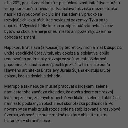
až o 20%, pokiaľ zadeklarujú – po súhlase zastupiteľstva – určitú
verejnoprospešnú investíciu. Bratislava tak získa možnosti, ako
napríklad vybudovať školy či iné zariadenia v prudko sa
rozvíjajúcich lokalitách, kde nevlastní pozemky. Týka sa to
napríklad Mlynských Nív, kde sa predpokladá výstavba tisícov
bytov, na školu ale nie je dnes miesto ani pozemky. Územná
dohoda to zmení.
Napokon, Bratislava (a Košice) by teoreticky mohla mať k dispozícii
určité špecifické úpravy tak, aby dokázala legislatíva lepšie
reagovať na podmienky rozvoja vo veľkomeste. Sidorová
pripomína, že nastavenie špecifík je zložitá téma, ale podľa
Hlavného architekta Bratislavy Juraja Šujana existujú určité
oblasti, kde sa dosiahla dohoda.
Metropola tak nebude musieť pracovať s indexami zelene,
namiesto toho zavádza ekoindex, čo otvára dvere pre rozvoj
kvalitnej zelene, zelených striech či vertikálnej zelene. Taktiež sa
namiesto podlažných plôch riešiť skôr otázka podlažnosti. Po
novom by sa malo zrušiť rozdelenie na stabilizované a rozvojové
územia, zároveň ale bude možné niektoré oblasti – najmä
historické – chrániť lepšie.