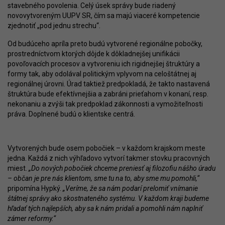
stavebného povolenia. Celý úsek správy bude riadený
novovytvoreným UUPV SR, čím sa majú viaceré kompetencie
zjednotiť „pod jednu strechu“.
Od budúceho apríla preto budú vytvorené regionálne pobočky,
prostredníctvom ktorých dôjde k dôkladnejšej unifikácii
povoľovacích procesov a vytvoreniu ich rigidnejšej štruktúry a
formy tak, aby odolával politickým vplyvom na celoštátnej aj
regionálnej úrovni. Úrad taktiež predpokladá, že takto nastavená
štruktúra bude efektívnejšia a zabráni prieťahom v konaní, resp.
nekonaniu a zvýši tak predpoklad zákonnosti a vymožiteľnosti
práva. Doplnené budú o klientske centrá.
Vytvorených bude osem pobočiek – v každom krajskom meste
jedna. Každá z nich výhľadovo vytvorí takmer stovku pracovných
miest.
„Do nových pobočiek chceme preniesť aj filozofiu nášho úradu
– občan je pre nás klientom, sme tu na to, aby sme mu pomohli,“
pripomína Hypký.
„Veríme, že sa nám podarí prelomiť vnímanie
štátnej správy ako skostnateného systému. V každom kraji budeme
hľadať tých najlepších, aby sa k nám pridali a pomohli nám naplniť
zámer reformy.“