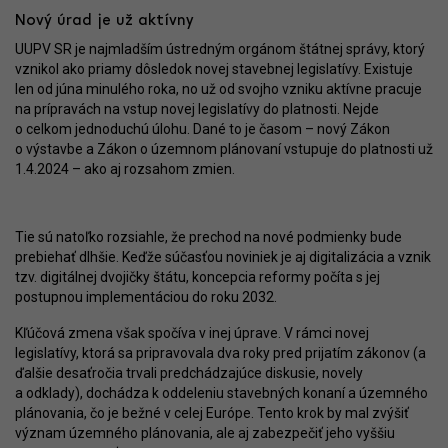
Nový úrad je už aktívny
UUPV SR je najmladším ústredným orgánom štátnej správy, ktorý
vznikol ako priamy dôsledok novej stavebnej legislatívy. Existuje
len od júna minulého roka, no už od svojho vzniku aktívne pracuje
na prípravách na vstup novej legislatívy do platnosti. Nejde
o celkom jednoduchú úlohu. Dané to je časom – nový Zákon
o výstavbe a Zákon o územnom plánovaní vstupuje do platnosti už
1.4.2024 – ako aj rozsahom zmien.
Tie sú natoľko rozsiahle, že prechod na nové podmienky bude
prebiehať dlhšie. Keďže súčasťou noviniek je aj digitalizácia a vznik
tzv. digitálnej dvojičky štátu, koncepcia reformy počíta s jej
postupnou implementáciou do roku 2032.
Kľúčová zmena však spočíva v inej úprave. V rámci novej
legislatívy, ktorá sa pripravovala dva roky pred prijatím zákonov (a
ďalšie desaťročia trvali predchádzajúce diskusie, novely
a odklady), dochádza k oddeleniu stavebných konaní a územného
plánovania, čo je bežné v celej Európe. Tento krok by mal zvýšiť
význam územného plánovania, ale aj zabezpečiť jeho vyššiu