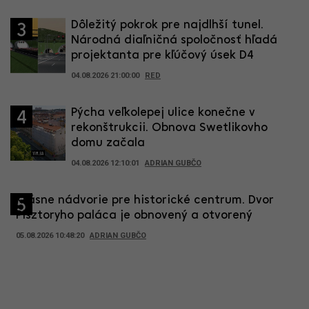
Dôležitý pokrok pre najdlhší tunel.
3
Národná diaľničná spoločnosť hľadá
projektanta pre kľúčový úsek D4
04.08.2026 21:00:00
RED
Pýcha veľkolepej ulice konečne v
4
rekonštrukcii. Obnova Swetlikovho
domu začala
04.08.2026 12:10:01
ADRIAN GUBČO
Krásne nádvorie pre historické centrum. Dvor
5
Pisztoryho paláca je obnovený a otvorený
05.08.2026 10:48:20
ADRIAN GUBČO