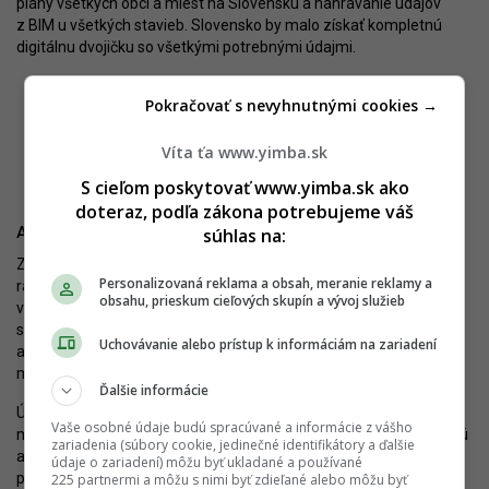
plány všetkých obcí a miest na Slovensku a nahrávanie údajov
z BIM u všetkých stavieb. Slovensko by malo získať kompletnú
digitálnu dvojičku so všetkými potrebnými údajmi.
Pokračovať s nevyhnutnými cookies →
Víta ťa www.yimba.sk
Milota Sidorová. Úrad pre územné plánovanie a výstavbu SR
S cieľom poskytovať www.yimba.sk ako
doteraz, podľa zákona potrebujeme váš
súhlas na:
Ako to pomôže Bratislave
Z pohľadu Bratislavy je dôležitých niekoľko momentov. V prvom
Personalizovaná reklama a obsah, meranie reklamy a
rade, dramaticky sa zvýši význam územného plánovania aj
obsahu, prieskum cieľových skupín a vývoj služieb
v hlavnom meste. Plánovanie je originálnou kompetenciou
samosprávy, na čom sa oproti minulosti nič nezmení. Plány bude
Uchovávanie alebo prístup k informáciám na zariadení
ale po novom kontrolovať UUPV SR, keďže sa má v istom ohľade
meniť metodika.
Ďalšie informácie
Úrad už pripravuje niektoré vzorové alebo predpripravené
Vaše osobné údaje budú spracúvané a informácie z vášho
materiály, ktoré majú tvorcom plánov pomôcť – riešené totiž budú
zariadenia (súbory cookie, jedinečné identifikátory a ďalšie
aj nové témy, ktoré doteraz územné plány nereflektovali (obce si
údaje o zariadení) môžu byť ukladané a používané
po novom budú môcť zadefinovať, kde chcú aktívny parter,
225 partnermi a môžu s nimi byť zdieľané alebo môžu byť