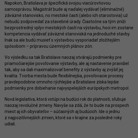
Napokon, Bratislava je špecifická svojou viacúrovňovou
samosprávou. Magistrát bude aj naďalej vydávať (eliminačné)
záväzné stanovisko, no mestské časti (alebo ich starostovia) už
nebudú zodpovedať za stavebné úrady. Čiastočne sa tým zníži
bezprostredný vplyv mestských častí na výstavbu, hoci im zostane
kompetencia vydávať záväzné stanoviská na jednoduché stavby.
Inak sa ale budú musieť s výstavbou vysporiadať zložitejším
spôsobom – prípravou územných plánov zón.
Vo výsledku sa tak Bratislave naozaj otvárajú podmienky pre
priamočiarejšie povoľovanie výstavby, ale aj nastavenie pravidiel
tak, aby sa dali maximalizovať benefity z výstavby aj zvýšiť jej
kvalita. Tvorba mesta bude flexibilnejšia, povoľovacie procesy
pravdepodobne omnoho rýchlejšie a Bratislave získa lepšie
podmienky pre dobiehanie najvyspelejších európskych metropol.
Nová legislatíva, ktorá vstúpi na budúci rok do platnosti, sľubuje
naozaj revolučné zmeny. Navyše sa zdá, že to bude na prospech
miest aj ich obyvateľov – súčasných aj budúcich. Ide o jednu
z najpozitívnejších zmien, ktoré sa v krajine za posledné roky
udiali.