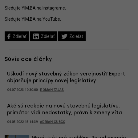
Sledujte YIM.BA na
Instagrame
.
Sledujte YIM.BA na
YouTube
.
Zdieľať
Zdieľať
Zdieľať
Súvisiace články
Uškodí nový stavebný zákon verejnosti? Expert
objasňuje princípy novej legislatívy
04.07.2023 10:30:00
ROMAN TALAŠ
Aké sú reakcie na novú stavebnú legislatívu:
primátor vidí nedostatky, právnik zmeny víta
04.05.2022 15:14:39
ADRIAN GUBČO