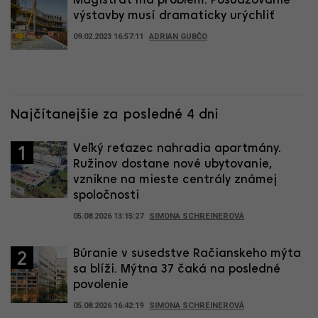
Magistrát má problém: Posudzovanie
výstavby musí dramaticky urýchliť
09.02.2023 16:57:11
ADRIAN GUBČO
Najčítanejšie za posledné 4 dni
Veľký reťazec nahradia apartmány.
1
Ružinov dostane nové ubytovanie,
vznikne na mieste centrály známej
spoločnosti
05.08.2026 13:15:27
SIMONA SCHREINEROVÁ
Búranie v susedstve Račianskeho mýta
2
sa blíži. Mýtna 37 čaká na posledné
povolenie
05.08.2026 16:42:19
SIMONA SCHREINEROVÁ