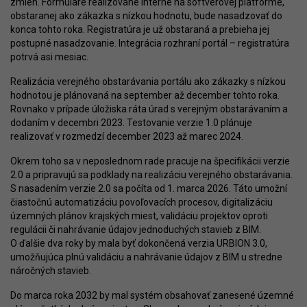
zmien. Formuláre realizované interne na softvérovej platforme,
obstaranej ako zákazka s nízkou hodnotu, bude nasadzovať do
konca tohto roka. Registratúra je už obstaraná a prebieha jej
postupné nasadzovanie. Integrácia rozhraní portál – registratúra
potrvá asi mesiac.
Realizácia verejného obstarávania portálu ako zákazky s nízkou
hodnotou je plánovaná na september až december tohto roka.
Rovnako v prípade úložiska ráta úrad s verejným obstarávaním a
dodaním v decembri 2023. Testovanie verzie 1.0 plánuje
realizovať v rozmedzí december 2023 až marec 2024.
Okrem toho sa v neposlednom rade pracuje na špecifikácii verzie
2.0 a pripravujú sa podklady na realizáciu verejného obstarávania.
S nasadením verzie 2.0 sa počíta od 1. marca 2026. Táto umožní
čiastočnú automatizáciu povoľovacích procesov, digitalizáciu
územných plánov krajských miest, validáciu projektov oproti
regulácii či nahrávanie údajov jednoduchých stavieb z BIM.
O ďalšie dva roky by mala byť dokončená verzia URBION 3.0,
umožňujúca plnú validáciu a nahrávanie údajov z BIM u stredne
náročných stavieb.
Do marca roka 2032 by mal systém obsahovať zanesené územné