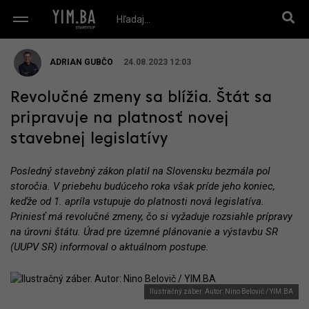
ADRIAN GUBČO
24.08.2023 12:03
Revolučné zmeny sa blížia. Štát sa
pripravuje na platnosť novej
stavebnej legislatívy
Posledný stavebný zákon platil na Slovensku bezmála pol
storočia. V priebehu budúceho roka však príde jeho koniec,
keďže od 1. apríla vstupuje do platnosti nová legislatíva.
Priniesť má revolučné zmeny, čo si vyžaduje rozsiahle prípravy
na úrovni štátu. Úrad pre územné plánovanie a výstavbu SR
(UUPV SR) informoval o aktuálnom postupe.
Ilustračný záber. Autor: Nino Belovič / YIM.BA