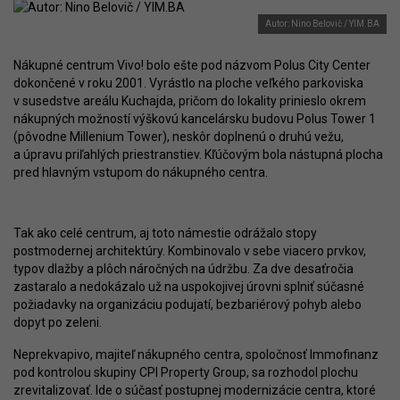
Autor: Nino Belovič / YIM.BA
Nákupné centrum Vivo! bolo ešte pod názvom Polus City Center
dokončené v roku 2001. Vyrástlo na ploche veľkého parkoviska
v susedstve areálu Kuchajda, pričom do lokality prinieslo okrem
nákupných možností výškovú kancelársku budovu Polus Tower 1
(pôvodne Millenium Tower), neskôr doplnenú o druhú vežu,
a úpravu priľahlých priestranstiev. Kľúčovým bola nástupná plocha
pred hlavným vstupom do nákupného centra.
Tak ako celé centrum, aj toto námestie odrážalo stopy
postmodernej architektúry. Kombinovalo v sebe viacero prvkov,
typov dlažby a plôch náročných na údržbu. Za dve desaťročia
zastaralo a nedokázalo už na uspokojivej úrovni splniť súčasné
požiadavky na organizáciu podujatí, bezbariérový pohyb alebo
dopyt po zeleni.
Neprekvapivo, majiteľ nákupného centra, spoločnosť Immofinanz
pod kontrolou skupiny CPI Property Group, sa rozhodol plochu
zrevitalizovať. Ide o súčasť postupnej modernizácie centra, ktoré