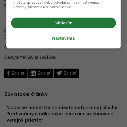
môžete spravovať alebo odvolať súhlas v nastaveniach
neefektívne využitého mestského bloku s doplnením iných funkcií
ochrany súkromia a súborov cookie.
tak ostáva nateraz pravdepodobne vzdialený.
Súhlasím
Fotografie z 17.4.2024. Pozrite si úravy verejných priestorov vo
fotoalbumoch
.
Nastavenia
Sledujte YIM.BA na
Instagrame
.
Sledujte YIM.BA na
YouTube
.
Zdieľať
Zdieľať
Zdieľať
Súvisiace články
Moderné námestie namiesto nefunkčnej plochy.
Pred známym nákupným centrom sa obnovuje
verejný priestor