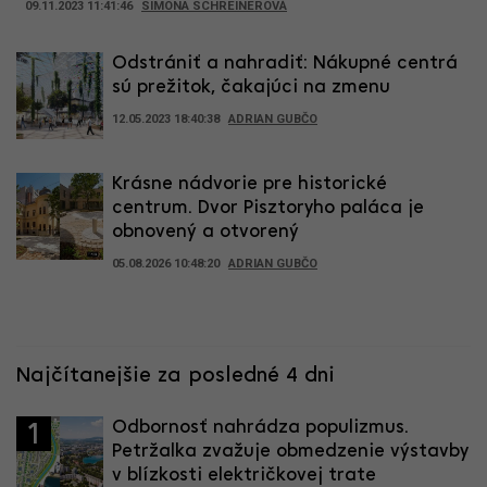
09.11.2023 11:41:46
SIMONA SCHREINEROVÁ
Odstrániť a nahradiť: Nákupné centrá
sú prežitok, čakajúci na zmenu
12.05.2023 18:40:38
ADRIAN GUBČO
Krásne nádvorie pre historické
centrum. Dvor Pisztoryho paláca je
obnovený a otvorený
05.08.2026 10:48:20
ADRIAN GUBČO
Najčítanejšie za posledné 4 dni
Odbornosť nahrádza populizmus.
1
Petržalka zvažuje obmedzenie výstavby
v blízkosti električkovej trate