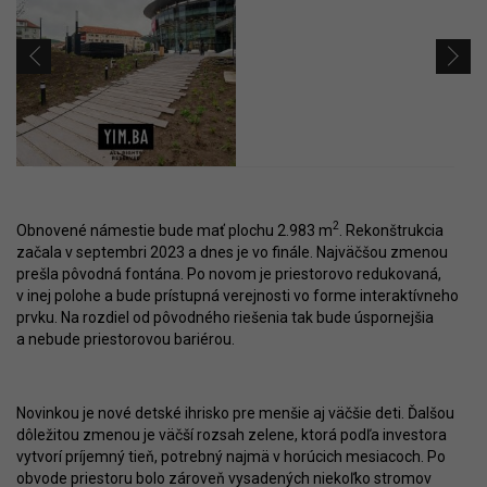
2
Obnovené námestie bude mať plochu 2.983 m
. Rekonštrukcia
začala v septembri 2023 a dnes je vo finále. Najväčšou zmenou
prešla pôvodná fontána. Po novom je priestorovo redukovaná,
v inej polohe a bude prístupná verejnosti vo forme interaktívneho
prvku. Na rozdiel od pôvodného riešenia tak bude úspornejšia
a nebude priestorovou bariérou.
Novinkou je nové detské ihrisko pre menšie aj väčšie deti. Ďalšou
dôležitou zmenou je väčší rozsah zelene, ktorá podľa investora
vytvorí príjemný tieň, potrebný najmä v horúcich mesiacoch. Po
obvode priestoru bolo zároveň vysadených niekoľko stromov