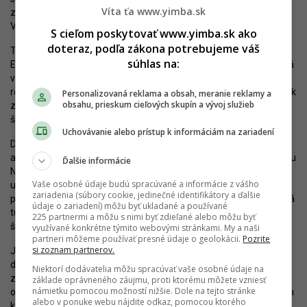
Víta ťa www.yimba.sk
zástavba, ktorá prinesie lepšie prepojenie územia medzi
Vajnorskou a Trnavskou cestou.
S cieľom poskytovať www.yimba.sk ako
doteraz, podľa zákona potrebujeme váš
Transformáciu územia by mala priniesť spoločnosť J&T Real
súhlas na:
Estate. Urbanistický koncept pripravuje kancelária Compass, ktorá
v minulosti zvíťazila v urbanistickej súťaži. Harmonogram
realizácie ani detaily nie sú známe, podmienkou k výstavbe je však
Personalizovaná reklama a obsah, meranie reklamy a
obsahu, prieskum cieľových skupín a vývoj služieb
zmena Územného plánu. Lokalita je stále definovaná ako
športová.
Uchovávanie alebo prístup k informáciám na zariadení
Druhou oblasťou záujmu sú brownfieldy, teda bývalé výrobné
areály severovýchodne od železničnej trate, smerujúcej na stanicu
Ďalšie informácie
Nové Mesto. V minulosti sa tu nachádzal podnik Istrochem. Ten je
Vaše osobné údaje budú spracúvané a informácie z vášho
už v podstate neaktívny a na okraji areálu sa začínajú objavovať
zariadenia (súbory cookie, jedinečné identifikátory a ďalšie
prvé zámery – napríklad
vízia spoločnosti Penta Real Estate
, ktorá
údaje o zariadení) môžu byť ukladané a používané
tu chce stavať byty aj administratívu v spolupráci so slovinským
225 partnermi a môžu s nimi byť zdieľané alebo môžu byť
štúdiom Bevk Perović Arhitekti.
využívané konkrétne týmito webovými stránkami. My a naši
partneri môžeme používať presné údaje o geolokácii.
Pozrite
si zoznam partnerov.
Je tak zrejmé, že Nové Mesto získa v budúcnosti tisíce, resp.
desaťtisíce nových obyvateľov. Z pohľadu majiteľa Vivo! tak má
Niektorí dodávatelia môžu spracúvať vaše osobné údaje na
zmysel centrum udržiavať v dobrej kondícii. V prípade tohto
základe oprávneného záujmu, proti ktorému môžete vzniesť
námietku pomocou možností nižšie. Dole na tejto stránke
obrovského rozvoja totiž bude prirodzeným bodom záujmu nielen
alebo v ponuke webu nájdite odkaz, pomocou ktorého
kupujúcich, ale aj nájomcov. Sen o veľkej prestavbe inak vcelku