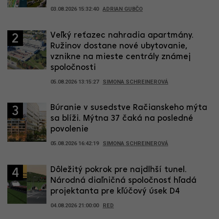
03.08.2026 15:32:40
ADRIAN GUBČO
Veľký reťazec nahradia apartmány.
2
Ružinov dostane nové ubytovanie,
vznikne na mieste centrály známej
spoločnosti
05.08.2026 13:15:27
SIMONA SCHREINEROVÁ
Búranie v susedstve Račianskeho mýta
3
sa blíži. Mýtna 37 čaká na posledné
povolenie
05.08.2026 16:42:19
SIMONA SCHREINEROVÁ
Dôležitý pokrok pre najdlhší tunel.
4
Národná diaľničná spoločnosť hľadá
projektanta pre kľúčový úsek D4
04.08.2026 21:00:00
RED