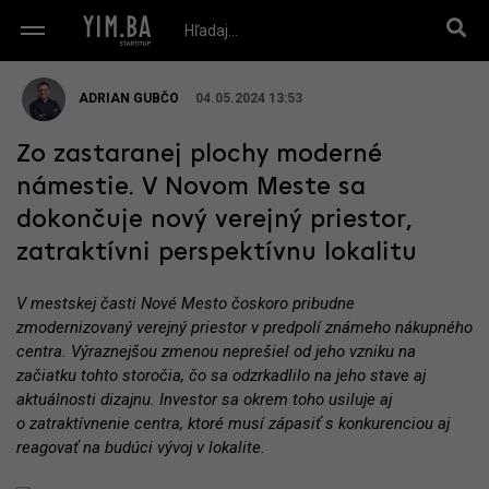
ADRIAN GUBČO
04.05.2024 13:53
Zo zastaranej plochy moderné
námestie. V Novom Meste sa
dokončuje nový verejný priestor,
zatraktívni perspektívnu lokalitu
V mestskej časti Nové Mesto čoskoro pribudne
zmodernizovaný verejný priestor v predpolí známeho nákupného
centra. Výraznejšou zmenou neprešiel od jeho vzniku na
začiatku tohto storočia, čo sa odzrkadlilo na jeho stave aj
aktuálnosti dizajnu. Investor sa okrem toho usiluje aj
o zatraktívnenie centra, ktoré musí zápasiť s konkurenciou aj
reagovať na budúci vývoj v lokalite.