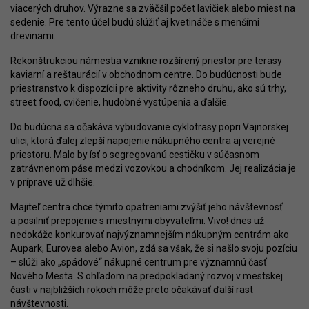
viacerých druhov. Výrazne sa zväčšil počet lavičiek alebo miest na
sedenie. Pre tento účel budú slúžiť aj kvetináče s menšími
drevinami.
Rekonštrukciou námestia vznikne rozšírený priestor pre terasy
kaviarní a reštaurácií v obchodnom centre. Do budúcnosti bude
priestranstvo k dispozícii pre aktivity rôzneho druhu, ako sú trhy,
street food, cvičenie, hudobné vystúpenia a ďalšie.
Do budúcna sa očakáva vybudovanie cyklotrasy popri Vajnorskej
ulici, ktorá ďalej zlepší napojenie nákupného centra aj verejné
priestoru. Malo by ísť o segregovanú cestičku v súčasnom
zatrávnenom páse medzi vozovkou a chodníkom. Jej realizácia je
v príprave už dlhšie.
Majiteľ centra chce týmito opatreniami zvýšiť jeho návštevnosť
a posilniť prepojenie s miestnymi obyvateľmi. Vivo! dnes už
nedokáže konkurovať najvýznamnejším nákupným centrám ako
Aupark, Eurovea alebo Avion, zdá sa však, že si našlo svoju pozíciu
– slúži ako „spádové“ nákupné centrum pre významnú časť
Nového Mesta. S ohľadom na predpokladaný rozvoj v mestskej
časti v najbližších rokoch môže preto očakávať ďalší rast
návštevnosti.