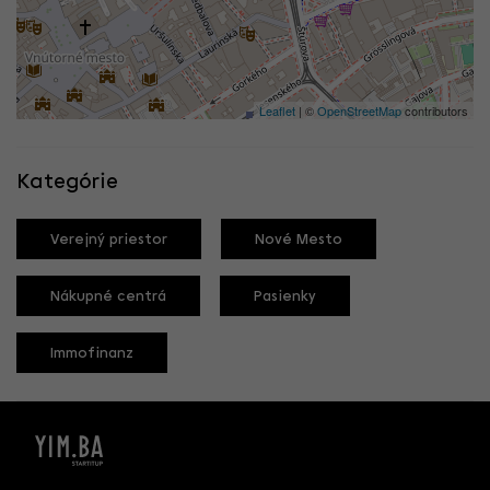
Leaflet
| ©
OpenStreetMap
contributors
Kategórie
Verejný priestor
Nové Mesto
Nákupné centrá
Pasienky
Immofinanz