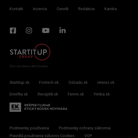
Kontakt
Inzercia
Cenník
Redakcia
Kariéra
Člen združenia IAB Slovakia
Startitup.sk
Fontech.sk
Odzadu.sk
interez.sk
Emefka.sk
Receptik.sk
Femm.sk
Yimba.sk
Podmienky používania
Podmienky ochrany súkromia
Pravidlá používania súborov Cookies
VOP