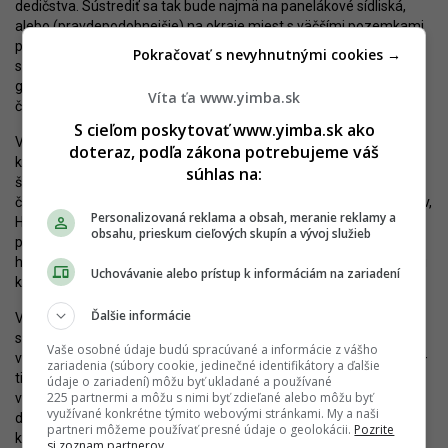
dedičstva. Sústrediť sa tak bude najmä na panelákové sídliská,
alebo (pravdepodobnejšie) na okraje miest s väčšími pozemkami
pre individuálnu bytovú výstavbu či priamo predmestia. Sem, ako
Pokračovať s nevyhnutnými cookies →
sa ukazuje z dát (napríklad v publikácii Suburbanizácia od
geografov Martina Švedu a Pavla Šušku), smeruje aj významná
Víta ťa www.yimba.sk
časť prisťahovalcov do bratislavského metropolitného regiónu.
S cieľom poskytovať www.yimba.sk ako
V najhoršej situácii sú samozrejme nízkopríjmové skupiny, pre
doteraz, podľa zákona potrebujeme váš
ktoré je možnosť získať vlastné bývanie s aspoň základnym
súhlas na:
štandardom čoraz vzdialenejšia. Keďže Bratislava a jej mestské
časti operujú len s veľmi malým bytovým fondom (asi 3-tisíc bytov,
Personalizovaná reklama a obsah, meranie reklamy a
Hlavné mesto má z toho necelú tisícku) a aj tieto byty je potrebné
obsahu, prieskum cieľových skupín a vývoj služieb
poskytnúť zamestnancom v potrebných profesiách (policajti,
hasiči, učitelia, šoféri, atď.), všetko sa zužuje na bývanie v neveľmi
Uchovávanie alebo prístup k informáciám na zariadení
kvalitných lokalitách.
Ďalšie informácie
Výhľad nie je pozitívny. Hlavné mesto síce plánuje rozostavať
stovky nájomných bytov – prvé dve bytovky na
Terchovskej ulici
Vaše osobné údaje budú spracúvané a informácie z vášho
v Ružinove a na
Muchovom námestí
v Petržalke sú už v príprave –
zariadenia (súbory cookie, jedinečné identifikátory a ďalšie
tieto však nebudú primárne určené pre ľudí na pokraji sociálneho
údaje o zariadení) môžu byť ukladané a používané
225 partnermi a môžu s nimi byť zdieľané alebo môžu byť
vylúčenia. Rozsiahlejšiu výstavbu nájomných bytov zo strany
využívané konkrétne týmito webovými stránkami. My a naši
developerov napriek určitým pokusom taktiež netreba očakávať,
partneri môžeme používať presné údaje o geolokácii.
Pozrite
keďže legislatívne podmienky nie sú priaznivé.
si zoznam partnerov.