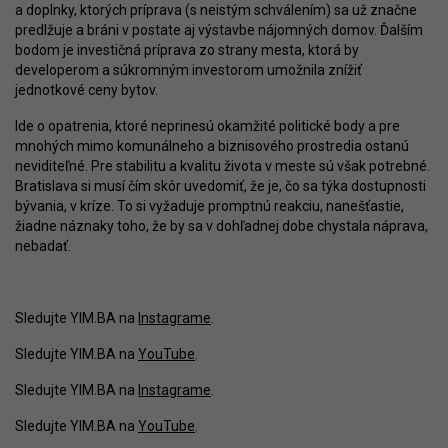
a doplnky, ktorých príprava (s neistým schválením) sa už značne
predlžuje a bráni v postate aj výstavbe nájomných domov. Ďalším
bodom je investičná príprava zo strany mesta, ktorá by
developerom a súkromným investorom umožnila znížiť
jednotkové ceny bytov.
Ide o opatrenia, ktoré neprinesú okamžité politické body a pre
mnohých mimo komunálneho a biznisového prostredia ostanú
neviditeľné. Pre stabilitu a kvalitu života v meste sú však potrebné.
Bratislava si musí čím skôr uvedomiť, že je, čo sa týka dostupnosti
bývania, v kríze. To si vyžaduje promptnú reakciu, nanešťastie,
žiadne náznaky toho, že by sa v dohľadnej dobe chystala náprava,
nebadať.
Sledujte YIM.BA na
Instagrame
.
Sledujte YIM.BA na
YouTube
.
Sledujte YIM.BA na
Instagrame
.
Sledujte YIM.BA na
YouTube
.