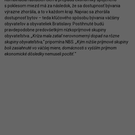
s poklesom miezd má za následok, že sa dostupnosť bývania
výrazne zhoršila, a to v každom kraji. Najviac sa zhoršila
dostupnosť bytov – teda kľúčového spôsobu bývania väčšiny
obyvateľov a obyvateliek Bratislavy. Postihnuté budú
pravdepodobne predovšetkým nízkopríjmové skupiny
obyvateľstva.
„Kríza mala zatiaľ nerovnomerný dopad na rôzne
skupiny obyvateľstva,“
pripomína NBS.
„Kým nižšie príjmové skupiny
boli zasiahnuté vo väčšej miere, domácnosti s vyšším príjmom
ekonomické dôsledky nemuseli pocítiť.“