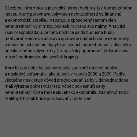
Dôležitou informáciou je prudký nárast hodnoty tzv. kompozitného
indexu, ktorý porovnáva vplyv cien nehnuteľností na finančnú
a ekonomickú stabilitu. Vzostup je spôsobený rastom cien
nehnuteľností, kým mzdy poklesli, rovnako ako nájmy. Analytici
však predpokladajú, že tieto nožnice sa do budúcna budú
uzatvárať, keďže sa očakáva opätovné naštartovanie ekonomiky
a dočasné ochladenie dopytu po cenách nehnuteľností v dôsledku
oneskoreného vplyvu krízy (treba však pripomenúť, že Bratislava
má iné podmienky, ako zvyšok krajiny).
Ani v blízkej dobe by tak nemusela vzniknúť realitná bublina
a následné spľasnutie, ako to bolo v rokoch 2008 a 2009. Podľa
všetkého neexistuje dôvod predpokladať, že by v dohľadnej dobe
mali výrazne poklesnúť (resp. vôbec poklesnúť) ceny
nehnuteľností. Kríza môže slovenskú ekonomiku zasiahnuť tvrdo,
realitný trh však bude pokračovať v raste cien.