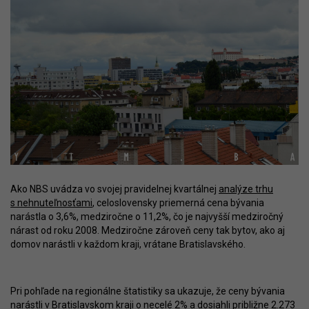
Ako NBS uvádza vo svojej pravidelnej kvartálnej
analýze trhu
s nehnuteľnosťami
, celoslovensky priemerná cena bývania
narástla o 3,6%, medziročne o 11,2%, čo je najvyšší medziročný
nárast od roku 2008. Medziročne zároveň ceny tak bytov, ako aj
domov narástli v každom kraji, vrátane Bratislavského.
Pri pohľade na regionálne štatistiky sa ukazuje, že ceny bývania
narástli v Bratislavskom kraji o necelé 2% a dosiahli približne 2.273