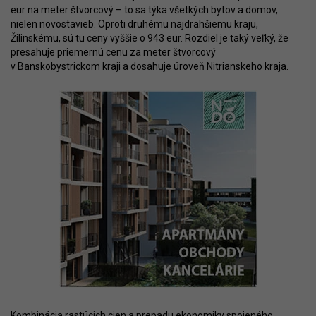
eur na meter štvorcový – to sa týka všetkých bytov a domov,
nielen novostavieb. Oproti druhému najdrahšiemu kraju,
Žilinskému, sú tu ceny vyššie o 943 eur. Rozdiel je taký veľký, že
presahuje priemernú cenu za meter štvorcový
v Banskobystrickom kraji a dosahuje úroveň Nitrianskeho kraja.
Kombinácia rastúcich cien a prepadu ekonomiky spojeného