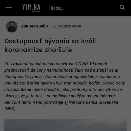
ADRIAN GUBČO
07.08.2020 09:48
Dostupnosť bývania sa kvôli
koronakríze zhoršuje
Po vypuknutí pandémie koronavírusu COVID-19 mnohí
predpovedali, že ceny nehnuteľností čaká pád a zlepší sa aj
dostupnosť bývania. Viacerí však predpovedali, že pandémia
ani následná kríza takýto efekt mať nebude, keďže vysoké ceny
sú spôsobené inými dôvodmi, ako prehriatym trhom. Dnes sa
ukazuje, že je to tak – po nedávnej analýze od spoločnosti
Bencont tento trend potvrdzuje aj Národná banka Slovenska
(NBS).