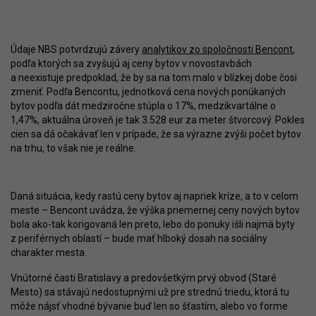
Údaje NBS potvrdzujú závery
analytikov zo spoločnosti Bencont
,
podľa ktorých sa zvyšujú aj ceny bytov v novostavbách
a neexistuje predpoklad, že by sa na tom malo v blízkej dobe čosi
zmeniť. Podľa Bencontu, jednotková cena nových ponúkaných
bytov podľa dát medziročne stúpla o 17%, medzikvartálne o
1,47%, aktuálna úroveň je tak 3.528 eur za meter štvorcový. Pokles
cien sa dá očakávať len v prípade, že sa výrazne zvýši počet bytov
na trhu, to však nie je reálne.
Daná situácia, kedy rastú ceny bytov aj napriek kríze, a to v celom
meste – Bencont uvádza, že výška priemernej ceny nových bytov
bola ako-tak korigovaná len preto, lebo do ponuky išli najmä byty
z periférnych oblastí – bude mať hlboký dosah na sociálny
charakter mesta.
Vnútorné časti Bratislavy a predovšetkým prvý obvod (Staré
Mesto) sa stávajú nedostupnými už pre strednú triedu, ktorá tu
môže nájsť vhodné bývanie buď len so šťastím, alebo vo forme