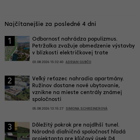
Najčítanejšie za posledné 4 dni
Odbornosť nahrádza populizmus.
1
Petržalka zvažuje obmedzenie výstavby
v blízkosti električkovej trate
03.08.2026 15:32:40
ADRIAN GUBČO
Veľký reťazec nahradia apartmány.
2
Ružinov dostane nové ubytovanie,
vznikne na mieste centrály známej
spoločnosti
05.08.2026 13:15:27
SIMONA SCHREINEROVÁ
Dôležitý pokrok pre najdlhší tunel.
3
Národná diaľničná spoločnosť hľadá
projektanta pre kľúčový úsek D4