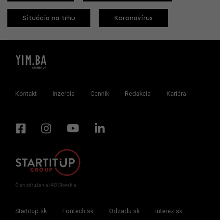
Situácia na trhu
Koronavírus
Kontakt
Inzercia
Cenník
Redakcia
Kariéra
Člen združenia IAB Slovakia
Startitup.sk
Fontech.sk
Odzadu.sk
interez.sk