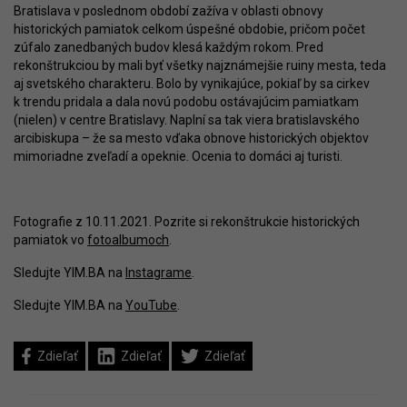
Bratislava v poslednom období zažíva v oblasti obnovy
historických pamiatok celkom úspešné obdobie, pričom počet
zúfalo zanedbaných budov klesá každým rokom. Pred
rekonštrukciou by mali byť všetky najznámejšie ruiny mesta, teda
aj svetského charakteru. Bolo by vynikajúce, pokiaľ by sa cirkev
k trendu pridala a dala novú podobu ostávajúcim pamiatkam
(nielen) v centre Bratislavy. Naplní sa tak viera bratislavského
arcibiskupa – že sa mesto vďaka obnove historických objektov
mimoriadne zveľadí a opeknie. Ocenia to domáci aj turisti.
Fotografie z 10.11.2021. Pozrite si rekonštrukcie historických
pamiatok vo
fotoalbumoch
.
Sledujte YIM.BA na
Instagrame
.
Sledujte YIM.BA na
YouTube
.
Zdieľať
Zdieľať
Zdieľať