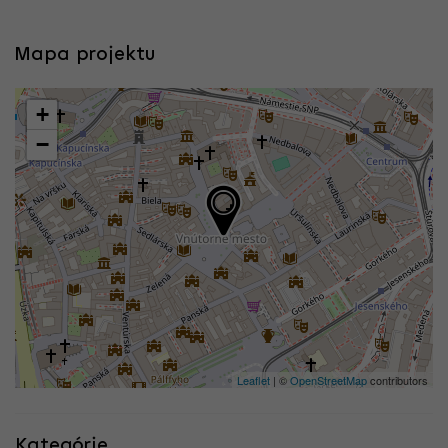
Mapa projektu
+
−
Leaflet
| ©
OpenStreetMap
contributors
Kategórie