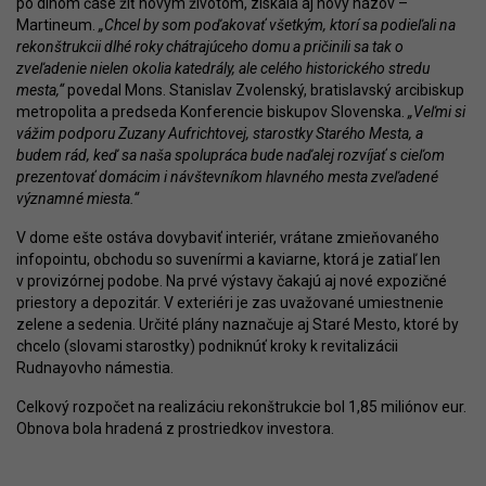
po dlhom čase žiť novým životom, získala aj nový názov –
Martineum.
„Chcel by som poďakovať všetkým, ktorí sa podieľali na
rekonštrukcii dlhé roky chátrajúceho domu a pričinili sa tak o
zveľadenie nielen okolia katedrály, ale celého historického stredu
mesta,“
povedal Mons. Stanislav Zvolenský, bratislavský arcibiskup
metropolita a predseda Konferencie biskupov Slovenska.
„Veľmi si
vážim podporu Zuzany Aufrichtovej, starostky Starého Mesta, a
budem rád, keď sa naša spolupráca bude naďalej rozvíjať s cieľom
prezentovať domácim i návštevníkom hlavného mesta zveľadené
významné miesta.“
V dome ešte ostáva dovybaviť interiér, vrátane zmieňovaného
infopointu, obchodu so suvenírmi a kaviarne, ktorá je zatiaľ len
v provizórnej podobe. Na prvé výstavy čakajú aj nové expozičné
priestory a depozitár. V exteriéri je zas uvažované umiestnenie
zelene a sedenia. Určité plány naznačuje aj Staré Mesto, ktoré by
chcelo (slovami starostky) podniknúť kroky k revitalizácii
Rudnayovho námestia.
Celkový rozpočet na realizáciu rekonštrukcie bol 1,85 miliónov eur.
Obnova bola hradená z prostriedkov investora.