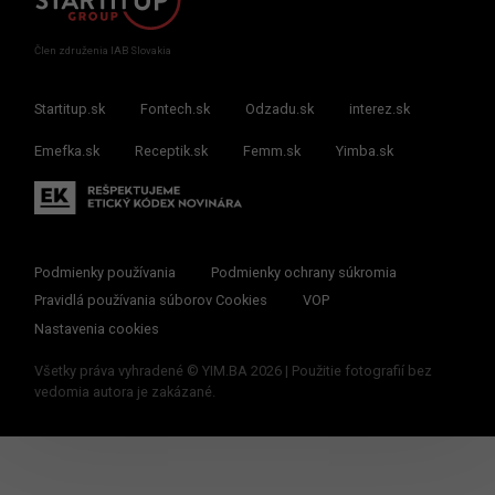
Člen združenia IAB Slovakia
Startitup.sk
Fontech.sk
Odzadu.sk
interez.sk
Emefka.sk
Receptik.sk
Femm.sk
Yimba.sk
Podmienky používania
Podmienky ochrany súkromia
Pravidlá používania súborov Cookies
VOP
Nastavenia cookies
Všetky práva vyhradené © YIM.BA 2026 | Použitie fotografií bez
vedomia autora je zakázané.