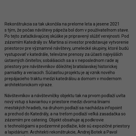
Rekonštrukcia sa tak ukončila na prelome leta a jesene 2021
s tým, že počas návštevy pápeža bol dom v používateľnom stave.
Po tejto zaťažkávajúcej skúške je pripravený slúžiť verejnosti. Pod
zázemím Katedrály sv. Martina si investor predstavuje vytvorenie
priestorov pre významné návštevy, umelecké skupiny, ktoré budú
vystupovať v katedrále, televízne prenosy za účasti najvyšších
ústavných činiteľov, sobášiacich sa a v neposlednom rade aj
priestory pre návštevníkov dôležitej bratislavskej historickej
pamiatky a veriacich. Súčasťou projektu je aj vznik nového
prepájacieho traktu medzi katedrálou a domom v modernom
architektonickom výraze.
Návštevníkov a návštevníčky objektu tak na prvom podlaží uvíta
nový vstup s kaviarňou v priestore medzi dvoma líniami
mestských hradieb, na druhom podlaží sa nachádza infopoint
a prechod do Katedrály, a na treťom podlaží veľká zasadačka so
zázemím pre catering. Objekt obsahuje aj podkrovie
s technológiami a podzemné podlažie, kde sú expozičné priestory
a lapidárium. Architekti rekonštrukcie, Andrej Botek a Pavol