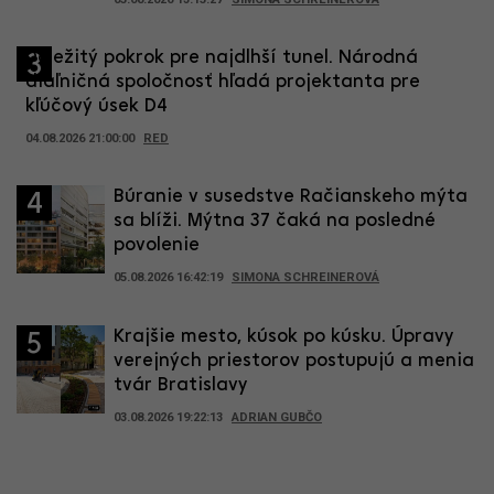
Dôležitý pokrok pre najdlhší tunel. Národná
3
diaľničná spoločnosť hľadá projektanta pre
kľúčový úsek D4
04.08.2026 21:00:00
RED
Búranie v susedstve Račianskeho mýta
4
sa blíži. Mýtna 37 čaká na posledné
povolenie
05.08.2026 16:42:19
SIMONA SCHREINEROVÁ
Krajšie mesto, kúsok po kúsku. Úpravy
5
verejných priestorov postupujú a menia
tvár Bratislavy
03.08.2026 19:22:13
ADRIAN GUBČO