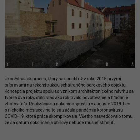
Ukončil sa tak proces, ktorý sa spustil už v roku 2015 prvými
prípravami na rekonštrukciu schátraného barokového objektu.
Koncepcia projektu spolu so vznikom architektonického návrhu sa
tvorila dva roky, ďalší viac ako rok trvalo povoľovanie a hľadanie
zhotoviteľa. Realizácia sa nakoniec spustila v auguste 2019. Len
o niekoľko mesiacov na to sa začala pandémia koronavírusu
COVID-19, ktorá práce skomplikovala. Všetko nasvedčovalo tomu,
že sa dátum dokončenia obnovy nebude musieť stihnúť.