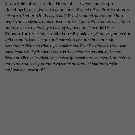
Nové okolnosti však podnietili investora k zvýšeniu tempa
stavebných prác.
„Naším plánom bolo ukončiť rekonštrukciu domu v
súlade s plánom, a to do augusta 2021. Aj napriek pandémii, ktorá
negatívne ovplyvnila naplánované práce, sme veľmi radi, že sa nám to
podarilo len s minimálnym časovým posunom,“
uviedol Peter
Slepčan, farár Farnosti sv. Martina v Bratislave.
„Samozrejme, veľmi
veľkou motiváciou na dokončenie všetkých prác bolo pre nás
oznámenie Svätého Otca o jeho pláne navštíviť Slovensko. Pracovné
nasadenie všetkých zainteresovaných nakoniec umožnilo, že sme
Svätému Otcovi Františkovi a jeho organizačnému a bezpečnostnému
sprievodu poskytli potrebné zázemie na úrovni štandardu iných
európskych metropol.“