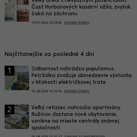
Veľký areál s nevyužitým potenciálom.
Časť Hurbanových kasární ožila, zvyšok
čaká na záchranu
19.07.2026 20:28:45
ADRIAN GUBČO
Najčítanejšie za posledné 4 dni
Odbornosť nahrádza populizmus.
1
Petržalka zvažuje obmedzenie výstavby
v blízkosti električkovej trate
03.08.2026 15:32:40
ADRIAN GUBČO
Veľký reťazec nahradia apartmány.
2
Ružinov dostane nové ubytovanie,
vznikne na mieste centrály známej
spoločnosti
05.08.2026 13:15:27
SIMONA SCHREINEROVÁ