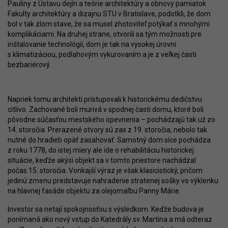
Pauliny z Ústavu dejín a teórie architektúry a obnovy pamiatok
Fakulty architektúry a dizajnu STU v Bratislave, podotkli, že dom
bol v tak zlom stave, že sa musel zhotoviteľ potýkať s mnohými
komplikáciami. Na druhej strane, otvorili sa tým možnosti pre
inštalovanie technológií, dom je tak na vysokej úrovni
s klimatizáciou, podlahovým vykurovaním a je z veľkej časti
bezbariérový.
Napriek tomu architekti pristupovali k historickému dedičstvu
citlivo. Zachované boli murivá v spodnej časti domu, ktoré boli
pôvodne súčasťou mestského opevnenia – pochádzajú tak už zo
14. storočia. Prerazené otvory sú zas z 19. storočia, nebolo tak
nutné do hradieb opäť zasahovať. Samotný dom síce pochádza
z roku 1778, do istej miery ale ide o rehabilitáciu historickej
situácie, keďže akýsi objekt sa v tomto priestore nachádzal
počas 15. storočia. Vonkajší výraz je však klasicistický, pričom
jedinú zmenu predstavuje nahradenie stratenej sošky vo výklenku
na hlavnej fasáde objektu za olejomaľbu Panny Márie.
Investor sa netají spokojnosťou s výsledkom. Keďže budova je
ponímaná ako nový vstup do Katedrály sv. Martina a má odteraz