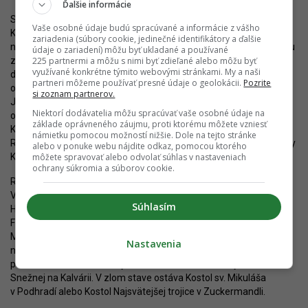
Ďalšie informácie
Síce veľmi pomaly, ale predsa sa to začína napĺňať aj v prípade
Vaše osobné údaje budú spracúvané a informácie z vášho
Kapitulskej ulice, pravdepodobne najstaršej a asi aj
zariadenia (súbory cookie, jedinečné identifikátory a ďalšie
najhistorickejšie pôsobiacej ulice v meste. Dlho bola známa svojou
údaje o zariadení) môžu byť ukladané a používané
225 partnermi a môžu s nimi byť zdieľané alebo môžu byť
zanedbanosťou a chátrajúcimi historickými objektami. Väčšinu
využívané konkrétne týmito webovými stránkami. My a naši
domov pritom vlastní Rímskokatolícka cirkev a cirkevné
partneri môžeme používať presné údaje o geolokácii.
Pozrite
organizácie, ktoré ich získali do vlastníctva po roku 1989.
si zoznam partnerov.
Jednotlivé budovy sa rekonštruujú jedna po druhej. Najčerstvejšie
Niektorí dodávatelia môžu spracúvať vaše osobné údaje na
obnovené je
Collegium Emericanum
(Imrichov seminár) na
základe oprávneného záujmu, proti ktorému môžete vzniesť
Kapitulskej 20, nové fasády získava mohutná budova
námietku pomocou možností nižšie. Dole na tejto stránke
Rímskokatolíckej cyrilometodskej bohosloveckej fakulty Univerzity
alebo v ponuke webu nájdite odkaz, pomocou ktorého
môžete spravovať alebo odvolať súhlas v nastaveniach
Komenského.
ochrany súkromia a súborov cookie.
Rekonštrukcie sa realizujú aj na iných cirkevných pamiatkach.
V posledných rokoch to boli najmä Kostol sv. Jána z Mathy na
Súhlasím
Hurbanovom námestí, čiastočne kostol a kláštor františkánov na
Františkánskom námestí a Hlavné mesto obnovilo kostol klarisiek.
Mimo historické jadro bol opravený blumentálsky Farský kostol
Nastavenia
nanebovzatia Panny Márie a z architektonického hľadiska
pozoruhodná obnova sa týka interiéru Kostolu Panny Márie
Snežnej na Kalvárii. V zlom stave ostáva Kostol sv. Mikuláša
v Podhradí alebo Kostol Najsvätejšej trojice v Zuckermandli.