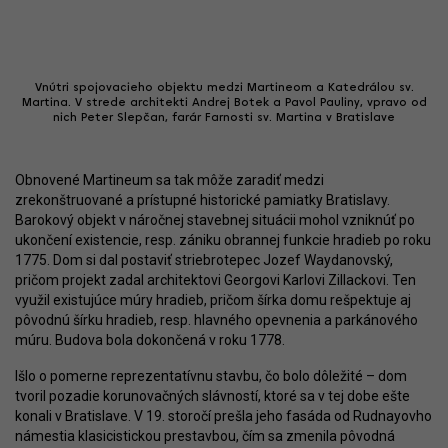
Vnútri spojovacieho objektu medzi Martineom a Katedrálou sv.
Martina. V strede architekti Andrej Botek a Pavol Pauliny, vpravo od
nich Peter Slepčan, farár Farnosti sv. Martina v Bratislave
Obnovené Martineum sa tak môže zaradiť medzi
zrekonštruované a prístupné historické pamiatky Bratislavy.
Barokový objekt v náročnej stavebnej situácii mohol vzniknúť po
ukončení existencie, resp. zániku obrannej funkcie hradieb po roku
1775. Dom si dal postaviť striebrotepec Jozef Waydanovský,
pričom projekt zadal architektovi Georgovi Karlovi Zillackovi. Ten
využil existujúce múry hradieb, pričom šírka domu rešpektuje aj
pôvodnú šírku hradieb, resp. hlavného opevnenia a parkánového
múru. Budova bola dokončená v roku 1778.
Išlo o pomerne reprezentatívnu stavbu, čo bolo dôležité – dom
tvoril pozadie korunovačných slávností, ktoré sa v tej dobe ešte
konali v Bratislave. V 19. storočí prešla jeho fasáda od Rudnayovho
námestia klasicistickou prestavbou, čím sa zmenila pôvodná