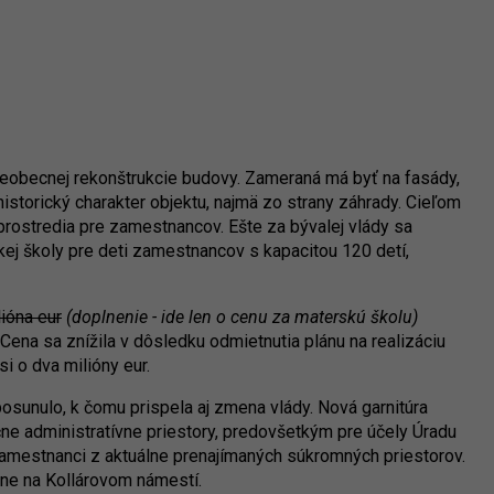
šeobecnej rekonštrukcie budovy. Zameraná má byť na fasády,
historický charakter objektu, najmä zo strany záhrady. Cieľom
prostredia pre zamestnancov. Ešte za bývalej vlády sa
ej školy pre deti zamestnancov s kapacitou 120 detí,
lióna eur
(doplnenie - ide len o cenu za materskú školu)
Cena sa znížila v dôsledku odmietnutia plánu na realizáciu
si o dva milióny eur.
osunulo, k čomu prispela aj zmena vlády. Nová garnitúra
ne administratívne priestory, predovšetkým pre účely Úradu
zamestnanci z aktuálne prenajímaných súkromných priestorov.
One na Kollárovom námestí.