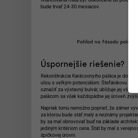
bude trvať 24-30 mesiacov.
Pohľad na fásadu paláca o
Úspornejšie riešenie?
Rekonštrukcia Karácsonyiho paláca je dobrou
ulicu s veľkým potenciálom. Štefánikovu by s
označiť za výstavný bulvár, ubližuje jej však
palácom sa však každopádne jej úroveň zvýši
Napriek tomu nemožno poprieť, že zámer vyvolá
za ktorou bude stáť malý a neznámy projekta
by sa mal obnovovať buď na základe architek
jediným kritériom cena. Štát by mal s verejno
špičkovej úrovni.