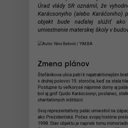
Úrad vlády SR oznámil, že vyhodno
Karácsonyiho (alebo Karáčoniho) pal
objekt bude naďalej slúžiť ako
umiestnenie materskej školy v budov
Zmena plánov
Štefánikova ulica patrí k najatraktívnejším b
v druhej polovici 19. storočia, keď sa stala 
Postupne tu veľkorysé nájomné domy aj palá
bol aj gróf Quido Karáscsonyi, poslanec, sta
charitatívnych inštitúcií.
Svoj reprezentatívny palác umiestnil na zápa
ako Prezidentská. Počas svojej histórie preši
1998. Stav objektu je napriek tomu mimoriadn