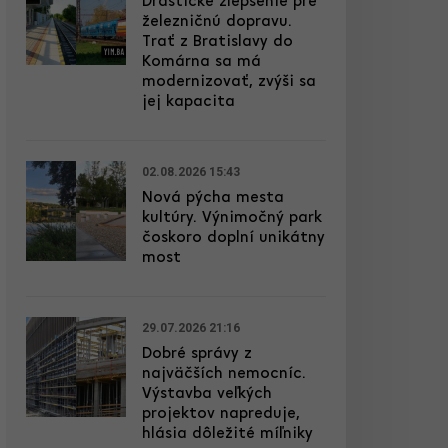
Drastické zlepšenie pre
železničnú dopravu.
Trať z Bratislavy do
Komárna sa má
modernizovať, zvýši sa
jej kapacita
02.08.2026 15:43
Nová pýcha mesta
kultúry. Výnimočný park
čoskoro doplní unikátny
most
29.07.2026 21:16
Dobré správy z
najväčších nemocníc.
Výstavba veľkých
projektov napreduje,
hlásia dôležité míľniky