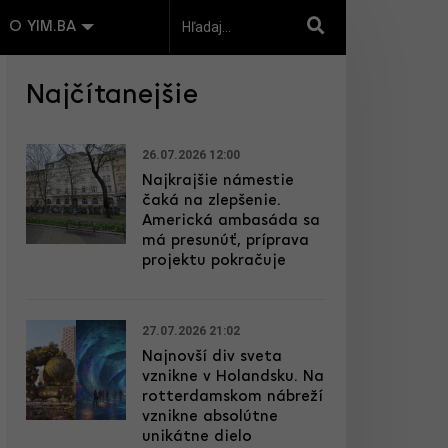
O YIM.BA
Najčítanejšie
26.07.2026 12:00
Najkrajšie námestie
čaká na zlepšenie.
Americká ambasáda sa
má presunúť, príprava
projektu pokračuje
27.07.2026 21:02
Najnovší div sveta
vznikne v Holandsku. Na
rotterdamskom nábreží
vznikne absolútne
unikátne dielo