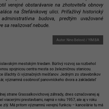
til verejné obstarávanie na zhotoviteľa obnovy
áca na Štefánikovej ulici. Príťažlivý historický
 administratívna budova, predtým uvažované
e sa realizovať nebude.
Autor: Nino Belovič / YIM.BA
ratislavským mestským triedam. Búrlivý rozvoj sa rozbehol
hlavnou spojnicou centra mesta so železničnou stanicou.
ce šľachty či význačných mešťanov. Jedným zo stavebníkov
tkár, významná osobnosť panovníckeho dvora a zakladateľ
dnej strane Grassalkovichovej záhrady, dnes označovanej aj
el viacerými prestavbami, najmä v roku 1957, ale aj v roku
e zlý. Má pritom významnú verejnú funkciu – kancelárie tu má