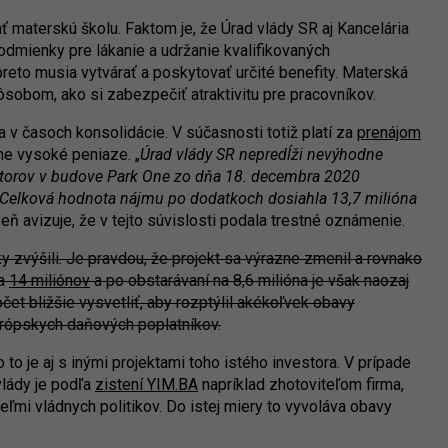
ť materskú školu. Faktom je, že Úrad vlády SR aj Kancelária
odmienky pre lákanie a udržanie kvalifikovaných
eto musia vytvárať a poskytovať určité benefity. Materská
sobom, ako si zabezpečiť atraktivitu pre pracovníkov.
 v časoch konsolidácie. V súčasnosti totiž platí za
prenájom
e vysoké peniaze. „
Úrad vlády SR nepredĺži nevýhodne
torov v budove Park One zo dňa 18. decembra 2020
Celková hodnota nájmu po dodatkoch dosiahla 13,7 milióna
veň avizuje, že v tejto súvislosti podala trestné oznámenie.
 zvýšili. Je pravdou, že projekt sa výrazne zmenil a rovnako
na
14 miliónov
a po obstarávaní na 8,6 milióna je však naozaj
et bližšie vysvetliť, aby rozptýlil akékoľvek obavy
urópskych daňových poplatníkov.
 to je aj s inými projektami toho istého investora. V prípade
vlády je podľa
zistení YIM.BA
napríklad zhotoviteľom firma,
ľmi vládnych politikov. Do istej miery to vyvoláva obavy