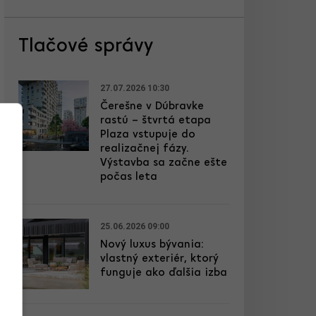
Tlačové správy
27.07.2026 10:30
Čerešne v Dúbravke
rastú – štvrtá etapa
Plaza vstupuje do
realizačnej fázy.
Výstavba sa začne ešte
počas leta
25.06.2026 09:00
Nový luxus bývania:
vlastný exteriér, ktorý
funguje ako ďalšia izba