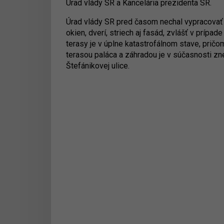
Úrad vlády SR a Kancelária prezidenta SR.
Úrad vlády SR pred časom nechal vypracovať 
okien, dverí, striech aj fasád, zvlášť v prípa
terasy je v úplne katastrofálnom stave, prič
terasou paláca a záhradou je v súčasnosti zn
Štefánikovej ulice.