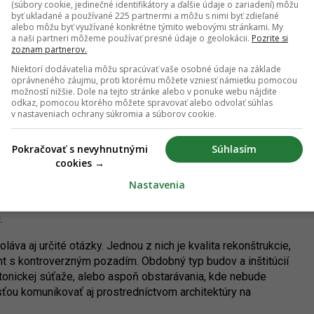
(súbory cookie, jedinečné identifikátory a ďalšie údaje o zariadení) môžu
byť ukladané a používané 225 partnermi a môžu s nimi byť zdieľané
alebo môžu byť využívané konkrétne týmito webovými stránkami. My
a naši partneri môžeme používať presné údaje o geolokácii.
Pozrite si
zoznam partnerov.
Niektorí dodávatelia môžu spracúvať vaše osobné údaje na základe
oprávneného záujmu, proti ktorému môžete vzniesť námietku pomocou
možností nižšie. Dole na tejto stránke alebo v ponuke webu nájdite
d záhrady. Autor: Nino Belovič / YIM.BA
odkaz, pomocou ktorého môžete spravovať alebo odvolať súhlas
v nastaveniach ochrany súkromia a súborov cookie.
Pokračovať s nevyhnutnými
Súhlasím
cookies →
 správou pre významnú bratislavskú pamiatku aj exponovanú
Nastavenia
 ohľadom na príťažlivú historizujúcu zástavbu bolo možné
 dopravný ruch a stav verejných priestorov. S obnoveným
.
va aj určité otázky. Jednou z nich je kvalita rekonštrukcie,
nt s kontroverzným pozadím. Obdobný typ budov a inštitúcií
tonickej súťaže, alebo aspoň obstarávania, kde nebude
sťou komunikovať aj prostredníctvom architektúry na