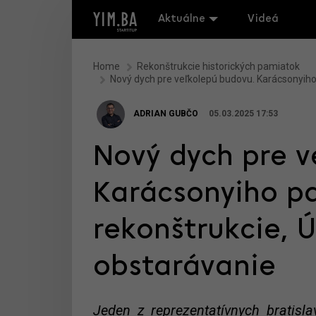
Aktuálne
Videá
Home
Rekonštrukcie historických pamiatok
Nový dych pre veľkolepú budovu. Karácsonyiho 
ADRIAN GUBČO
05.03.2025 17:53
Nový dych pre v
Karácsonyiho pa
rekonštrukcie, Ú
obstarávanie
Jeden z reprezentatívnych bratis