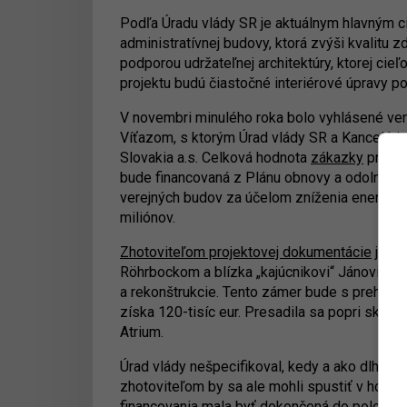
Podľa Úradu vlády SR je aktuálnym hlavným c
administratívnej budovy, ktorá zvýši kvalitu
podporou udržateľnej architektúry, ktorej cie
projektu budú čiastočné interiérové úpravy po
V novembri minulého roka bolo vyhlásené verej
Víťazom, s ktorým Úrad vlády SR a Kancelária
Slovakia a.s. Celková hodnota
zákazky
predst
bude financovaná z Plánu obnovy a odolnosti, 
verejných budov za účelom zníženia energeti
miliónov.
Zhotoviteľom projektovej dokumentácie
je ta
Röhrbockom a blízka „kajúcnikovi“ Jánovi Gaj
a rekonštrukcie. Tento zámer bude s prehľad
získa 120-tisíc eur. Presadila sa popri skús
Atrium.
Úrad vlády nešpecifikoval, kedy a ako dlho 
zhotoviteľom by sa ale mohli spustiť v horiz
financovania mala byť dokončená do polovice