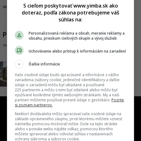
S cieľom poskytovať www.yimba.sk ako
08.11.2019, 16:40
ADRIAN GUBČO
doteraz, podľa zákona potrebujeme váš
súhlas na:
Personalizovaná reklama a obsah, meranie reklamy a
Première na Šancovej sa kolauduje
obsahu, prieskum cieľových skupín a vývoj služieb
10.02.2020, 17:00
ADRIAN GUBČO
Uchovávanie alebo prístup k informáciám na zariadení
Ďalšie informácie
Endlicher House bližšie k výstavbe
08.09.2020, 11:15
ADRIAN GUBČO
Vaše osobné údaje budú spracúvané a informácie z vášho
zariadenia (súbory cookie, jedinečné identifikátory a ďalšie
údaje o zariadení) môžu byť ukladané a používané
225 partnermi a môžu s nimi byť zdieľané alebo môžu byť
využívané konkrétne týmito webovými stránkami. My a naši
partneri môžeme používať presné údaje o geolokácii.
Pozrite
si zoznam partnerov.
Niektorí dodávatelia môžu spracúvať vaše osobné údaje na
základe oprávneného záujmu, proti ktorému môžete vzniesť
námietku pomocou možností nižšie. Dole na tejto stránke
alebo v ponuke webu nájdite odkaz, pomocou ktorého
Kontakt
Inzercia
Cenník
Redakcia
Kariéra
môžete spravovať alebo odvolať súhlas v nastaveniach
ochrany súkromia a súborov cookie.