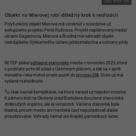
Zdroj: RETEP / EIA
Objekt na Mierovej robí dôležitý krok k realizácii
Polyfunkčný objekt Mierová má vzniknúť v susedstve už
exitujúceho projektu Perla Ružinova. Projekt naplánovaný medzi
ulicami Gagarinova, Mierová a Brodná má nahradiť objekt
niekdajšieho Výskumného ústavu pôdoznalectva a ochrany pôdy.
RETEP získal
súhlasné stanovisko
mesta v novembri 2023, ktoré
v podstate potvrdil súlad s Územným plánom, a tak sa v apríli
minulého roka mohol smelo pustiť do
procesu EIA
. Dnes už má
vydané rozhodnutie.
Tu však nastali komplikácie, na ktoré narazil už nejeden investor.
K zámeru boli na Okresný úrad Bratislava doručené stanoviská
dotknutých orgánov, ale aj verejnosti. Väčšina stanovísk bola
kladná, pričom mesto ani mestská časť nepožadovali ďalšie
posudzovanie. Výhrady nemal ani Krajský pamiatkový ústav.