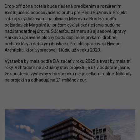
Drop-off zóna hotela bude riešená predĺžením a rozšírením
existujúceho odbočovacieho pruhu pre Perlu Ružinova. Projekt
ráta aj s cyklotrasami na uliciach Mierová a Brodná podľa
požiadaviek Magistrátu, pričom cyklistické riešenia budú na
nadštandardnej úrovni. Súčasťou zámeru sú aj sadové úpravy.
Parkovo upravené plochy budú doplnené prvkami drobnej
architektúry a detským ihriskom. Projekt spracúvajú Niveau
Architekti, ktorí vypracovali štúdiu už v roku 2020.
Výstavba by mala podľa EIA začať v roku 2025 a trvať by mala tri
roky. Vzhľadom na aktuálny stav projektu je už v podstate jasné,
že spustenie výstavby v tomto roku nie je celkom reálne. Náklady
na projekt sa odhadujú na 21 miliónov eur.