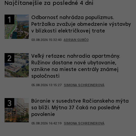
Najčítanejšie za posledné 4 dni
Odbornosť nahrádza populizmus.
1
Petržalka zvažuje obmedzenie výstavby
v blízkosti električkovej trate
03.08.2026 15:32:40
ADRIAN GUBČO
Veľký reťazec nahradia apartmány.
2
Ružinov dostane nové ubytovanie,
vznikne na mieste centrály známej
spoločnosti
05.08.2026 13:15:27
SIMONA SCHREINEROVÁ
Búranie v susedstve Račianskeho mýta
3
sa blíži. Mýtna 37 čaká na posledné
povolenie
05.08.2026 16:42:19
SIMONA SCHREINEROVÁ