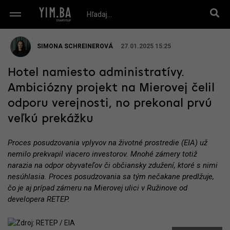
SIMONA SCHREINEROVÁ
27.01.2025 15:25
Hotel namiesto administratívy.
Ambiciózny projekt na Mierovej čelil
odporu verejnosti, no prekonal prvú
veľkú prekážku
Proces posudzovania vplyvov na životné prostredie (EIA) už
nemilo prekvapil viacero investorov. Mnohé zámery totiž
narazia na odpor obyvateľov či občiansky zdužení, ktoré s nimi
nesúhlasia. Proces posudzovania sa tým nečakane predlžuje,
čo je aj prípad zámeru na Mierovej ulici v Ružinove od
developera RETEP.