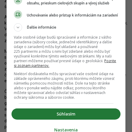
z účastníkov konania sa nestotožnili ani s výsledkami hlukovej
obsahu, prieskum cieľových skupín a vývoj služieb
štúdie a svetlotechnického posudku.
Uchovávanie alebo prístup k informáciám na zariadení
Ako ďalší problém sa uvádzali problémy s nedostatočnou
kapacitou materských a základných škôl, lekárov či detských ihrísk.
Ďalšie informácie
V rámci projektu má vzniknúť detské ihrisko, ktoré bude podľa
developera prístupné nielen pre rezidentov, ale aj pre obyvateľov
Vaše osobné údaje budú spracúvané a informácie z vášho
zo susedstva.
zariadenia (súbory cookie, jedinečné identifikátory a ďalšie
údaje o zariadení) môžu byť ukladané a používané
225 partnermi a môžu s nimi byť zdieľané alebo môžu byť
Medzi pripomienkami bol aj návrh na prepracovanie projektu, aby
využívané konkrétne týmito webovými stránkami. My a naši
spĺňal definované inovatívne riešenia a ekologické trendy. Zámer
partneri môžeme používať presné údaje o geolokácii.
Pozrite
obsahuje návrh prvkov modrozelenej infraštruktúry (výsadba
si zoznam partnerov.
zelene, vsakovacie systémy a vodné plochy), ako aj tepelné
Niektorí dodávatelia môžu spracúvať vaše osobné údaje na
čerpadlá zem/voda v kombinácii s bivalentným zdrojom v podobe
základe oprávneného záujmu, proti ktorému môžete vzniesť
elektrokotlov.
námietku pomocou možností nižšie. Dole na tejto stránke
alebo v ponuke webu nájdite odkaz, pomocou ktorého
Časť verejnosti nesúhlasila ani s vedením cyklotrasy popri
môžete spravovať alebo odvolať súhlas v nastaveniach
ochrany súkromia a súborov cookie.
bytovom dome na Brodnej ulici, s riešením vjazdu a výjazdu z
garáží, ako aj s parkovaním na Brodnej. Investor však
argumentoval tým, že riešenie navrhoval v súlade s požiadavkami
Súhlasím
správcu dotknutých komunikácií (Magistrátu) a riešenie
dopravného napojenia bolo overené v dopravno-kapacitnom
posúdení.
Nastavenia