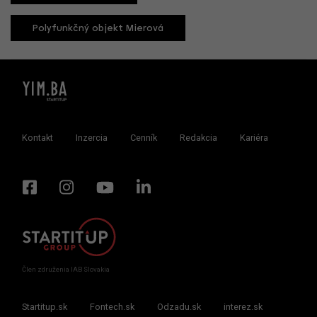
Polyfunkčný objekt Mierová
Kontakt
Inzercia
Cenník
Redakcia
Kariéra
Člen združenia IAB Slovakia
Startitup.sk
Fontech.sk
Odzadu.sk
interez.sk