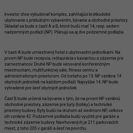
Investor chce vybudovať komplex, zahŕňajúci krátkodobé
ubytovanie s príslušným vybavením, bývanie a obchodné priestory.
Skladať sa bude z častí A a B, ktoré budú mať 14, resp. sedem
nadzemných podlaží (NP). Plánujú sa aj dve podzemné podlažia.
V časti A bude umiestnený hotel s ubytovacími jednotkami. Na
prvom NP bude recepcia, reštaurácia s kaviarňou a zázemie pre
zamestnancov. Druhé NP bude venované konferenčným
miestnostiam, multifunkčnej sále, fitness centru a
administratívnym priestorom. Od tretieho po 13. NP vznikne 14
obytných jednotiek na každom podlaží. Najvyššie 14. NP bude
vyhradené pre šesť obytných jednotiek.
Časť B bude určená na bývanie s tým, že na prvom NP vzniknú
obchodné priestory, zázemie pre byty (kobky) a technické
priestory budovy. Byty budú na druhom až siedmom NP, celkovo
ich vznikne 42. Podzemné podlažia budú využité pre garáže a
technické zázemie budovy. Navrhovaných je 211 parkovacích
miest, z toho 205 v garáži a šesť na povrchu.