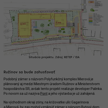
Situácia projektu. Zdroj: RETEP / EIA
Ružinov sa bude zahusťovať
Podobný zámer s názvom Polyfunkčný komplex Mierová je
plánovaný aj medzi Miestnym úradom Ružinov a Ministerstvom
hospodárstva SR, avšak tento projekt realizuje developer Palinka.
Po novom sa už nazýva
Pont
a jeho výstavba je už zahájená.
Na východnom okraji zóny, na križovatke ulíc Gagarinova
a Mierová, by zas mohol vzniknúť zámer s názvom
Bytový dom