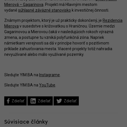
Mierová – Gagarinova
. Projekt má Hlavným mestom
vydané
súhlasné záväzné stanovisko
k investičnej činnosti.
Známym projektom, ktorý je už prakticky dokončený, je
Rezidencia
Mierova
v susedstve s križovatkou s Hraničnou. Územie medzi
Gagarinovou a Mierovou čaká v nasledujúcich rokoch výrazná
zmena, a postupne tu vzniká polyfunkčná zóna. Napriek
námietkam verejnosti sa dá v princípe hovoriť o pozitívnom
príklade zahusťovania mesta. Viaceré projekty totiž nahradia
nevyužívané alebo málo využívané pozemky.
Sledujte YIM.BA na
Instagrame
.
Sledujte YIM.BA na
YouTube
.
Zdieľať
Zdieľať
Zdieľať
Súvisiace články