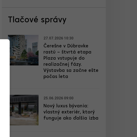
Tlačové správy
27.07.2026 10:30
Čerešne v Dúbravke
rastú – štvrtá etapa
Plaza vstupuje do
realizačnej fázy.
Výstavba sa začne ešte
počas leta
25.06.2026 09:00
Nový luxus bývania:
vlastný exteriér, ktorý
funguje ako ďalšia izba