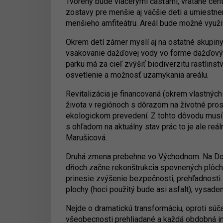
Tvorený bude viacerými časťami, vrátane cent
zostavy pre menšie aj väčšie deti a umiestnen
menšieho amfiteátru. Areál bude možné využiť
Okrem detí zámer myslí aj na ostatné skupin
vsakovanie dažďovej vody vo forme dažďovýc
parku má za cieľ zvýšiť biodiverzitu rastlins
osvetlenie a možnosť uzamykania areálu.
Revitalizácia je financovaná (okrem vlastnýc
života v regiónoch s dôrazom na životné prost
ekologickom prevedení. Z tohto dôvodu musí 
s ohľadom na aktuálny stav prác to je ale reál
Marušicová.
Druhá zmena prebehne vo Východnom. Na Dopra
dňoch začne rekonštrukcia spevnených plôch,
prinesie zvýšenie bezpečnosti, prehľadnosti 
plochy (hoci použitý bude asi asfalt), vysade
Nejde o dramatickú transformáciu, oproti súč
všeobecnosti prehliadané a každá obdobná in