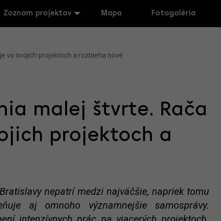
Zoznam projektov
Mapa
Fotogaléria
je vo svojich projektoch a rozbieha nové
nia malej štvrte. Rača
ojich projektoch a
Bratislavy nepatrí medzi najväčšie, napriek tomu
tieňuje aj omnoho významnejšie samosprávy.
ní intenzívnych prác na viacerých projektoch.