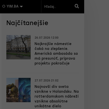
O YIM.BA
Najčítanejšie
26.07.2026 12:00
Najkrajšie námestie
čaká na zlepšenie.
Americká ambasáda sa
má presunúť, príprava
projektu pokračuje
27.07.2026 21:02
Najnovší div sveta
vznikne v Holandsku. Na
rotterdamskom nábreží
vznikne absolútne
unikátne dielo