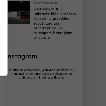
22.06.2026 13:30
Zastávka MHD v
Dúbravke hlási európsky
úspech - v prestížnej
súťaži zaujala
architektúrou aj
prístupom k verejnému
priestoru
Instagram
Informácie o projektoch, výstavbe a architektúre v
Bratislave | Information about development and
architecture in Bratislava, Slovakia