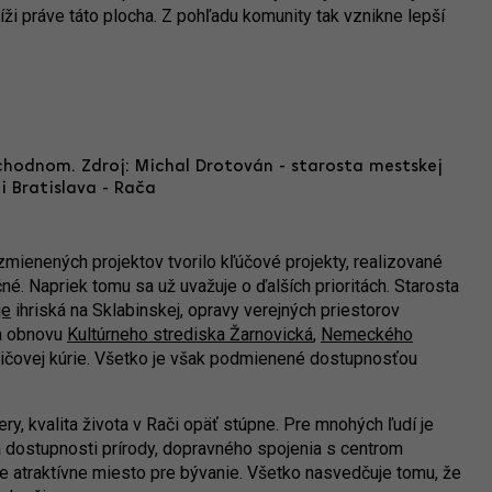
líži práve táto plocha. Z pohľadu komunity tak vznikne lepší
hodnom. Zdroj: Michal Drotován - starosta mestskej
i Bratislava - Rača
zmienených projektov tvorilo kľúčové projekty, realizované
. Napriek tomu sa už uvažuje o ďalších prioritách. Starosta
je
ihriská na Sklabinskej, opravy verejných priestorov
 a obnovu
Kultúrneho strediska Žarnovická
,
Nemeckého
oničovej kúrie. Všetko je však podmienené dostupnosťou
ery, kvalita života v Rači opäť stúpne. Pre mnohých ľudí je
ia dostupnosti prírody, dopravného spojenia s centrom
ače atraktívne miesto pre bývanie. Všetko nasvedčuje tomu, že