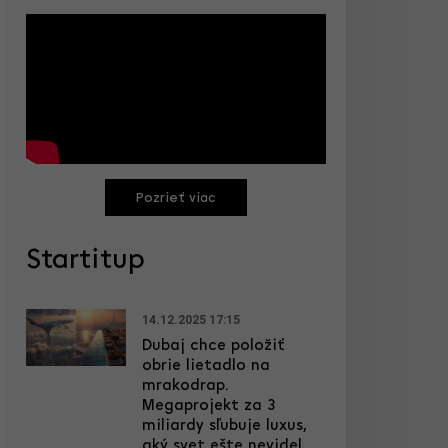
Pozrieť viac
Startitup
14.12.2025 17:15
Dubaj chce položiť
obrie lietadlo na
mrakodrap.
Megaprojekt za 3
miliardy sľubuje luxus,
aký svet ešte nevidel