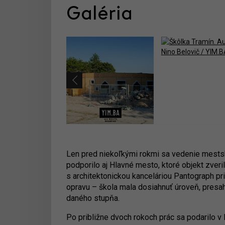
Galéria
Len pred niekoľkými rokmi sa vedenie mestsk
podporilo aj Hlavné mesto, ktoré objekt zver
s architektonickou kanceláriou Pantograph pri
opravu – škola mala dosiahnuť úroveň, presah
daného stupňa.
Po približne dvoch rokoch prác sa podarilo v 