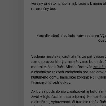
verejný priestor, pričom najbližšie s k nemu b
referenčný bod.
Koordinačná situácia námestia vo Výc
čast
Vedenie mestskej časti zhŕňa, že päť vyššie 
samosprávou, ktorý zmanažovanie bolo náročné
mestskej časti Rača Michal Drotován
zmieňu
a chodníkov, rozbeh zariadenia pre seniorov
kultúrneho domu
, hasičskej zbrojnice či Kol
finančných prostriedkov.
Ak by sa podarilo ale zrealizovať aj tieto zám
život v tejto časti mesta príjemný. Kombinác
električkou, vybavenosti či tradície robí z R