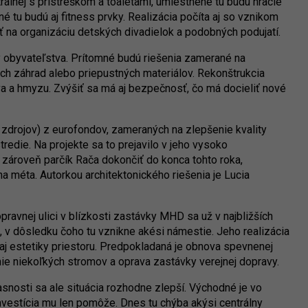
rálnej s prístreškom a toaletami, umiestnené tu budú hracie
é tu budú aj fitness prvky. Realizácia počíta aj so vznikom
 na organizáciu detských divadielok a podobných podujatí.
y obyvateľstva. Prítomné budú riešenia zamerané na
h záhrad alebo priepustných materiálov. Rekonštrukcia
tva a hmyzu. Zvýšiť sa má aj bezpečnosť, čo má docieliť nové
h zdrojov) z eurofondov, zameraných na zlepšenie kvality
redie. Na projekte sa to prejavilo v jeho vysoko
zároveň parčík Rača dokončiť do konca tohto roka,
na méta. Autorkou architektonického riešenia je Lucia
vnej ulici v blízkosti zastávky MHD sa už v najbližších
 v dôsledku čoho tu vznikne akési námestie. Jeho realizácia
aj estetiky priestoru. Predpokladaná je obnova spevnenej
nie niekoľkých stromov a oprava zastávky verejnej dopravy.
asnosti sa ale situácia rozhodne zlepší. Východné je vo
vestícia mu len pomôže. Dnes tu chýba akýsi centrálny