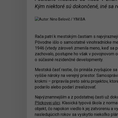
Kým niektoré sú dokončené, iné sa re
Rača patrí k mestským častiam s najvýraznejš
Pôvodne išlo o samostatné vinohradnícke meste
1946 (vtedy zároveň zmenila meno, keď sa pre
zachovalo, postupne ho však v povojnovom ob
o súčasné rezidenčné developmenty.
Mestská časť rastie, čo prináša zvyšujúce sa
vyššie nároky na verejný priestor. Samosprá
krokmi – pripravila preto sériu projektov, kto
podarilo alebo podarí zrealizovať.
Najvýznamnejším a z podstatnej časti už do
Plickovej ulici
. Klasická typová škola z norm
objekt, čo napokon viedlo k jej zatvoreniu a 
nasledujúcich rokov sa vyskytlo niekoľko plán