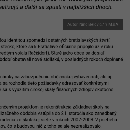
alizujú a ďalší sa spustí v najbližších dňoch.
Autor: Nino Belovič / YIM.BA
ou identitou spomedzi ostatných bratislavských štvrtí.
čko, ktoré sa k Bratislave oficiálne pripojilo až v roku
dtým volala Račišdorf). Staré jadro obce sa dosiaľ
dobí obstavali nové sídliská, v posledných rokoch dopĺňané
 nároky na zabezpečenie občianskej vybavenosti, ale aj
va sa rozhodla tieto požiadavky adresovať konkrétnymi
ré sa s využitím širokej škály finančných zdrojov skutočne
končeným projektom je rekonštrukcia
základnej školy na
alizačného obdobia vstúpila do 21. storočia ako zanedbaný
vyradeniu zo školskej siete v rokoch 2007-2008. V priebehu
ov, čo s budovou, nič z toho sa ale nezrealizovalo.