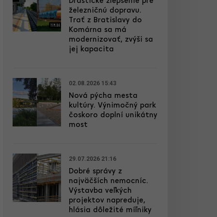
Drastické zlepšenie pre
železničnú dopravu.
Trať z Bratislavy do
Komárna sa má
modernizovať, zvýši sa
jej kapacita
02.08.2026 15:43
Nová pýcha mesta
kultúry. Výnimočný park
čoskoro doplní unikátny
most
29.07.2026 21:16
Dobré správy z
najväčších nemocníc.
Výstavba veľkých
projektov napreduje,
hlásia dôležité míľniky