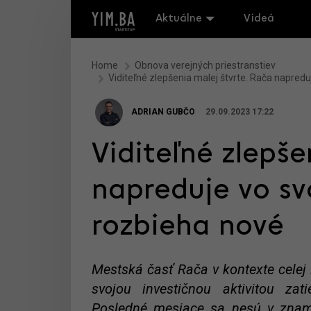
Aktuálne
Videá
Home
Obnova verejných priestranstiev
Viditeľné zlepšenia malej štvrte. Rača napredu
ADRIAN GUBČO
29.09.2023 17:22
Viditeľné zlepše
napreduje vo sv
rozbieha nové
Mestská časť Rača v kontexte celej 
svojou investičnou aktivitou za
Posledné mesiace sa nesú v zname