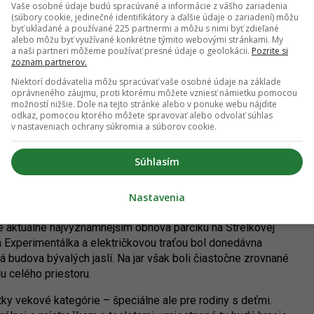
Vaše osobné údaje budú spracúvané a informácie z vášho zariadenia
 rodín s malými deťmi). Paradoxne, voči zámeru bol odpor,
(súbory cookie, jedinečné identifikátory a ďalšie údaje o zariadení) môžu
 už mohla existovať a byť v prevádzke.
byť ukladané a používané 225 partnermi a môžu s nimi byť zdieľané
alebo môžu byť využívané konkrétne týmito webovými stránkami. My
a naši partneri môžeme používať presné údaje o geolokácii.
Pozrite si
avuje materská škola na Gelnickej. Predmetom modernizácie
zoznam partnerov.
kt bol spolufinancovaný z eurofondov. Práce budú dokončené
Niektorí dodávatelia môžu spracúvať vaše osobné údaje na základe
te odovzdaná do prevádzky.
oprávneného záujmu, proti ktorému môžete vzniesť námietku pomocou
možností nižšie. Dole na tejto stránke alebo v ponuke webu nájdite
odkaz, pomocou ktorého môžete spravovať alebo odvolať súhlas
v nastaveniach ochrany súkromia a súborov cookie.
Súhlasím
ealitou aj napriek odporu časti susedov. Autor: Nino
Belovič / YIM.BA
Nastavenia
je aktuálne najvýznamnejším obnova parčíku na Strelkovej
ka Experimentálka a električkovou traťou bol donedávna
 budova bývalých jaslí. Na jar však boli čiastočne zrovnané
iu celého priestoru.
ky vekové kategórie – špeciálne ale pre rodiny s deťmi.