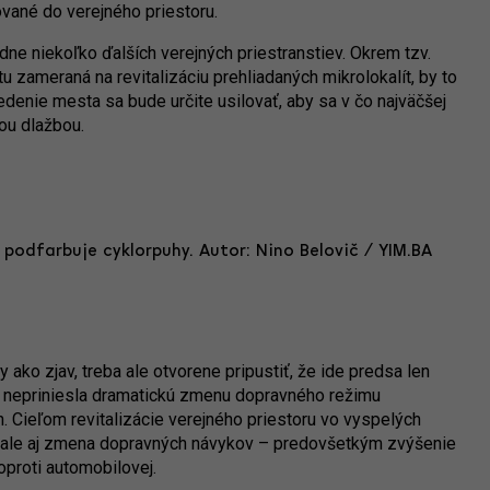
ované do verejného priestoru.
dne niekoľko ďalších verejných priestranstiev. Okrem tzv.
tu zameraná na revitalizáciu prehliadaných mikrolokalít, by to
Vedenie mesta sa bude určite usilovať, aby sa v čo najväčšej
kou dlažbou.
odfarbuje cyklorpuhy. Autor: Nino Belovič / YIM.BA
ako zjav, treba ale otvorene pripustiť, že ide predsa len
ch nepriniesla dramatickú zmenu dopravného režimu
ch. Cieľom revitalizácie verejného priestoru vo vyspelých
ia, ale aj zmena dopravných návykov – predovšetkým zvýšenie
 oproti automobilovej.