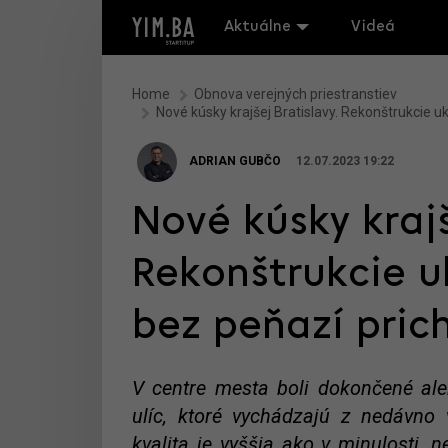
Aktuálne
Videá
Home
Obnova verejných priestranstiev
Nové kúsky krajšej Bratislavy. Rekonštrukcie 
ADRIAN GUBČO
12.07.2023 19:22
Nové kúsky krajš
Rekonštrukcie u
bez peňazí pric
V centre mesta boli dokončené ale
ulíc, ktoré vychádzajú z nedávno 
kvalita je vyššia ako v minulosti, 