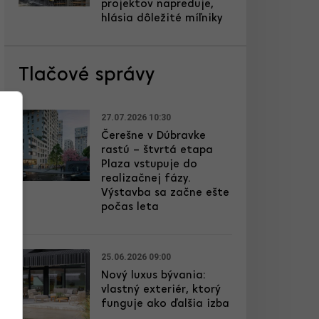
projektov napreduje,
hlásia dôležité míľniky
Tlačové správy
27.07.2026 10:30
Čerešne v Dúbravke
rastú – štvrtá etapa
Plaza vstupuje do
realizačnej fázy.
Výstavba sa začne ešte
počas leta
25.06.2026 09:00
Nový luxus bývania:
vlastný exteriér, ktorý
funguje ako ďalšia izba