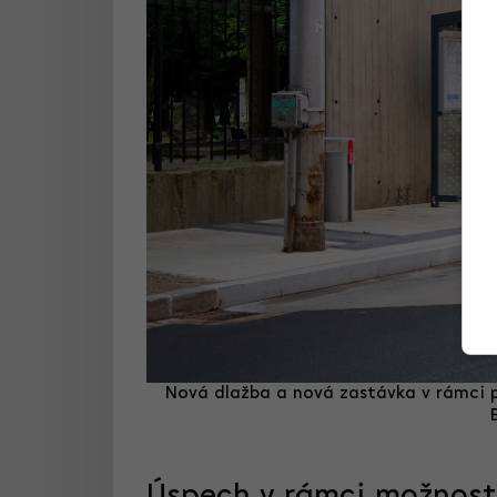
Nová dlažba a nová zastávka v rámci p
Úspech v rámci možnost