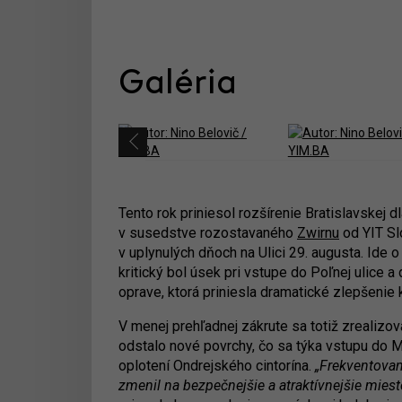
Galéria
Tento rok priniesol rozšírenie Bratislavskej
v susedstve rozostavaného
Zwirnu
od YIT Sl
v uplynulých dňoch na Ulici 29. augusta. Ide 
kritický bol úsek pri vstupe do Poľnej ulice a
oprave, ktorá priniesla dramatické zlepšenie k
V menej prehľadnej zákrute sa totiž zrealizo
odstalo nové povrchy, čo sa týka vstupu do M
oplotení Ondrejského cintorína.
„Frekventovan
zmenil na bezpečnejšie a atraktívnejšie miest