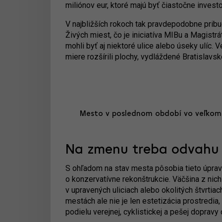
miliónov eur, ktoré majú byť čiastočne invest
V najbližších rokoch tak pravdepodobne pribu
Živých miest, čo je iniciatíva MIBu a Magistrá
mohli byť aj niektoré ulice alebo úseky ulíc. 
miere rozšírili plochy, vydláždené Bratislavs
Mesto v poslednom období vo veľkom p
Na zmenu treba odvahu
S ohľadom na stav mesta pôsobia tieto úpravy 
o konzervatívne rekonštrukcie. Väčšina z ni
v upravených uliciach alebo okolitých štvrtia
mestách ale nie je len estetizácia prostred
podielu verejnej, cyklistickej a pešej dopravy