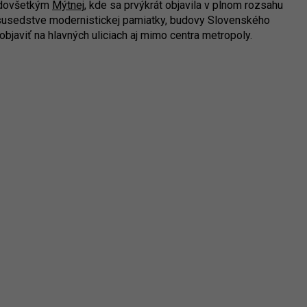
dovšetkým
Mýtnej
, kde sa prvýkrát objavila v plnom rozsahu
 susedstve modernistickej pamiatky, budovy Slovenského
objaviť na hlavných uliciach aj mimo centra metropoly.