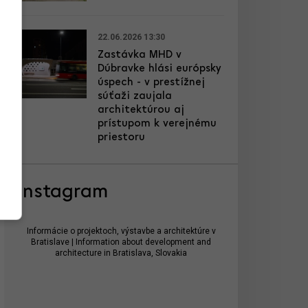
22.06.2026 13:30
Zastávka MHD v
Dúbravke hlási európsky
úspech - v prestížnej
súťaži zaujala
architektúrou aj
prístupom k verejnému
priestoru
Instagram
Informácie o projektoch, výstavbe a architektúre v
Bratislave | Information about development and
architecture in Bratislava, Slovakia