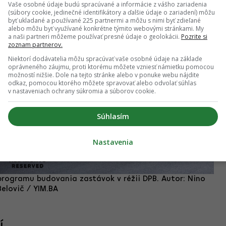
Vaše osobné údaje budú spracúvané a informácie z vášho zariadenia
(súbory cookie, jedinečné identifikátory a ďalšie údaje o zariadení) môžu
byť ukladané a používané 225 partnermi a môžu s nimi byť zdieľané
alebo môžu byť využívané konkrétne týmito webovými stránkami. My
a naši partneri môžeme používať presné údaje o geolokácii.
Pozrite si
zoznam partnerov.
Niektorí dodávatelia môžu spracúvať vaše osobné údaje na základe
oprávneného záujmu, proti ktorému môžete vzniesť námietku pomocou
možností nižšie. Dole na tejto stránke alebo v ponuke webu nájdite
odkaz, pomocou ktorého môžete spravovať alebo odvolať súhlas
v nastaveniach ochrany súkromia a súborov cookie.
Súhlasím
Nastavenia
rogramu budovania zastávok v réžii DPB. Autor: Nino
Belovič / YIM.BA
í