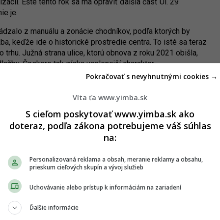
ácii. Ešte tento rok sa má opraviť ďalšia časť Ul. 29
ie je.
hádzalo z manuálu a zonácie chodníkov, podľa ktorých by
ba, keďže ide o historické prostredie centra. To isté sa teraz
trhu. Južná strana ulice, ktorú obnova z roku 2021 obišla,
ažby. Čoskoro tak získa ucelenejší charakter.
Pokračovať s nevyhnutnými cookies →
ných priechodov prispieva k celkovému zvýšeniu
reto vytypovala ďalšiu päticu priechodov, ktoré chce vyvýšiť
Víta ťa www.yimba.sk
úť by mali na Budatínskej, Herlianskej, Drieňovej, Za Kasárňou
S cieľom poskytovať www.yimba.sk ako
l v tesnej blízkosti.
doteraz, podľa zákona potrebujeme váš súhlas
na:
Personalizovaná reklama a obsah, meranie reklamy a obsahu,
prieskum cieľových skupín a vývoj služieb
Uchovávanie alebo prístup k informáciám na zariadení
Ďalšie informácie