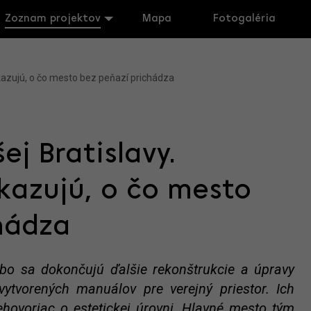
Zoznam projektov
Mapa
Fotogaléria
ukazujú, o čo mesto bez peňazí prichádza
ej Bratislavy.
kazujú, o čo mesto
hádza
bo sa dokončujú ďalšie rekonštrukcie a úpravy
vytvorených manuálov pre verejný priestor. Ich
nehovoriac o estetickej úrovni. Hlavné mesto tým