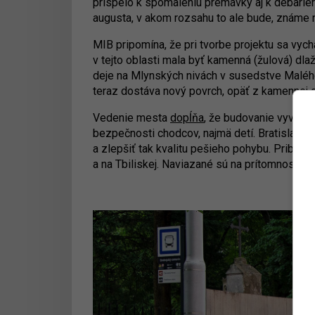
prispelo k spomaleniu premávky aj k debarieriz
augusta, v akom rozsahu to ale bude, známe n
MIB pripomína, že pri tvorbe projektu sa vyc
v tejto oblasti mala byť kamenná (žulová) dlaž
deje na Mlynských nivách v susedstve Malého 
teraz dostáva nový povrch, opäť z kamennej dl
Vedenie mesta
dopĺňa
, že budovanie vyvýše
bezpečnosti chodcov, najmä detí. Bratislava p
a zlepšiť tak kvalitu pešieho pohybu. Pribudn
a na Tbiliskej. Naviazané sú na prítomnosť škô