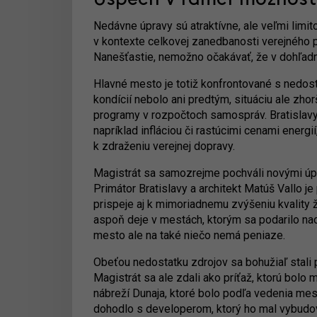
Nedávne úpravy sú atraktívne, ale veľmi limi
v kontexte celkovej zanedbanosti verejného pr
Nanešťastie, nemožno očakávať, že v dohľadne
Hlavné mesto je totiž konfrontované s nedosta
kondícií nebolo ani predtým, situáciu ale zhor
programy v rozpočtoch samospráv. Bratislavy s
napríklad infláciou či rastúcimi cenami energií
k zdraženiu verejnej dopravy.
Magistrát sa samozrejme pochváli novými úpr
Primátor Bratislavy a architekt Matúš Vallo j
prispeje aj k mimoriadnemu zvýšeniu kvality 
aspoň deje v mestách, ktorým sa podarilo na
mesto ale na také niečo nemá peniaze.
Obeťou nedostatku zdrojov sa bohužiaľ stali p
Magistrát sa ale zdali ako príťaž, ktorú bo
nábreží Dunaja, ktoré bolo podľa vedenia me
dohodlo s developerom, ktorý ho mal vybudov