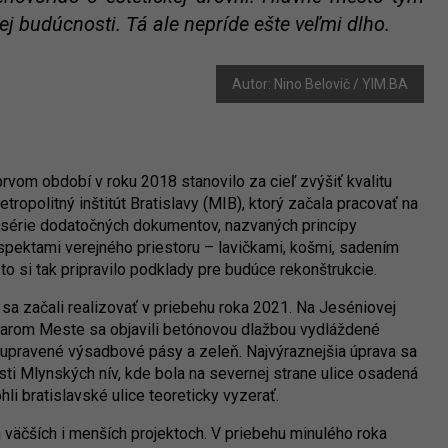
j budúcnosti. Tá ale nepríde ešte veľmi dlho.
Autor: Nino Belovič / YIM.BA
rvom období v roku 2018 stanovilo za cieľ zvýšiť kvalitu
tropolitný inštitút Bratislavy (MIB), ktorý začala pracovať na
 série dodatočných dokumentov, nazvaných princípy
aspektami verejného priestoru – lavičkami, košmi, sadením
to si tak pripravilo podklady pre budúce rekonštrukcie.
sa začali realizovať v priebehu roka 2021. Na Jeséniovej
Starom Meste sa objavili betónovou dlažbou vydláždené
o upravené výsadbové pásy a zeleň. Najvýraznejšia úprava sa
asti Mlynských nív, kde bola na severnej strane ulice osadená
li bratislavské ulice teoreticky vyzerať.
äčších i menších projektoch. V priebehu minulého roka