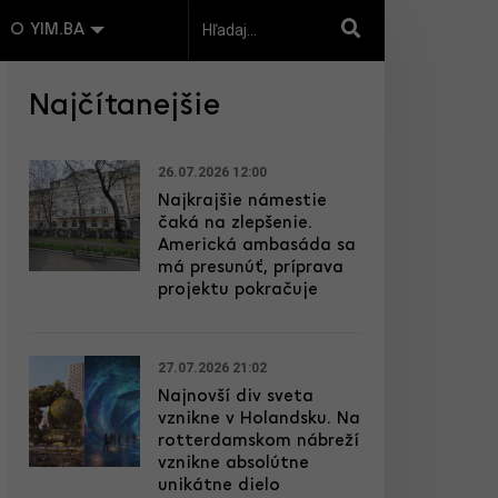
O YIM.BA
Najčítanejšie
26.07.2026 12:00
Najkrajšie námestie
čaká na zlepšenie.
Americká ambasáda sa
má presunúť, príprava
projektu pokračuje
27.07.2026 21:02
Najnovší div sveta
vznikne v Holandsku. Na
rotterdamskom nábreží
vznikne absolútne
unikátne dielo