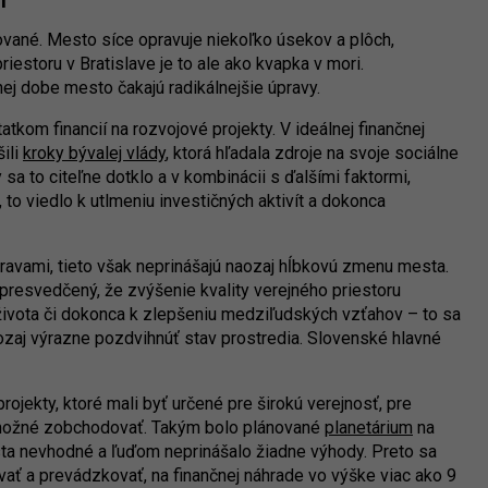
tované. Mesto síce opravuje niekoľko úsekov a plôch,
iestoru v Bratislave je to ale ako kvapka v mori.
j dobe mesto čakajú radikálnejšie úpravy.
tkom financií na rozvojové projekty. V ideálnej finančnej
šili
kroky bývalej vlády
, ktorá hľadala zdroje na svoje sociálne
a to citeľne dotklo a v kombinácii s ďalšími faktormi,
, to viedlo k utlmeniu investičných aktivít a dokonca
avami, tieto však neprinášajú naozaj hĺbkovú zmenu mesta.
e presvedčený, že zvýšenie kvality verejného priestoru
života či dokonca k zlepšeniu medziľudských vzťahov – to sa
ozaj výrazne pozdvihnúť stav prostredia. Slovenské hlavné
rojekty, ktoré mali byť určené pre širokú verejnosť, pre
lo možné zobchodovať. Takým bolo plánované
planetárium
na
sta nevhodné a ľuďom neprinášalo žiadne výhody. Preto sa
ať a prevádzkovať, na finančnej náhrade vo výške viac ako 9