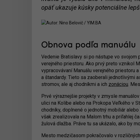
opäť ukazuje kúsky potenciálne lepše
Obnova podľa manuálu
Vedenie Bratislavy si po nástupe vo svojom p
verejného priestoru. Ako prvý preto vznikol Me
vypracovávaní Manuálu verejného priestoru a
a štandardy. Tieto sa zaoberali jednotlivými 
stromov, ale aj chodníkmi a ich
zonáciou
. Mes
Prvé výraznejšie projekty v zmysle manuálov 
ulici na Kolibe alebo na Prokopa Veľkého v 
chodníky, doplnené o jednotný mobiliár aleb
však zrealizovala na Malom trhu a priľahlej č
žulová dlažba. Práve tu sa ukázalo, ako by moh
Mesto medzičasom pokračovalo v rozličných v