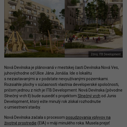
Zdroj: ITB Development
Nová Devínska je plánovaná v mestskej časti Devínska Nová Ves,
juhovýchodne od Ulice Jána Jonáša. Ide o lokalitu
s nezastavanými a v podstate nevyužívanými pozemkami.
Rozsiahle plochy v súčasnosti vlastnia developerské spoločnosti,
pričom jednou z nich je ITB Development. Nová Devínska (pôvodne
Slnečný vrch II) bude susediť s projektom
Slnečný vrch
od Junis
Development, ktorý ešte minulý rok získal rozhodnutie
o umiestnení stavby.
Nová Devínska začala s procesom
posudzovania vplyvov na
životné prostredie
(EIA) v máji minulého roka. Musela prejsť