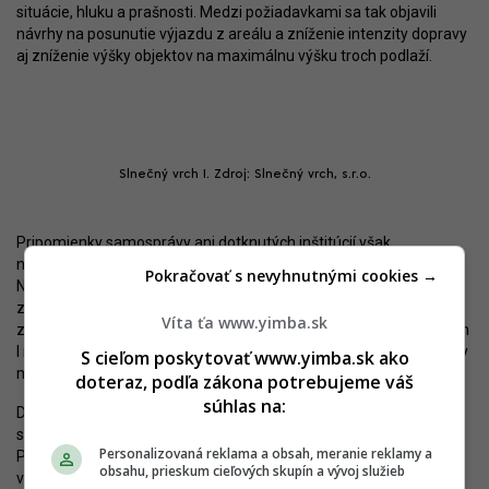
situácie, hluku a prašnosti. Medzi požiadavkami sa tak objavili
návrhy na posunutie výjazdu z areálu a zníženie intenzity dopravy
aj zníženie výšky objektov na maximálnu výšku troch podlaží.
Slnečný vrch I. Zdroj: Slnečný vrch, s.r.o.
Pripomienky samosprávy ani dotknutých inštitúcií však
nenaznačili, že by malo realizácii Novej Devínskej niečo brániť.
Pokračovať s nevyhnutnými cookies →
Navyše pripomienky, ktoré rezort vyhodnotil ako relevantné, sú
zahrnuté v záverečnom stanovisku ako podmienky realizácie
Víta ťa www.yimba.sk
zámeru. Rozvoj lokality posilňuje aj plánovaný zámer Slnečný vrch
I na susedných pozemkoch, ktorý je už o krok ďalej, a teoreticky by
S cieľom poskytovať www.yimba.sk ako
mohol v tomto roku získať aj stavebné povolenie.
doteraz, podľa zákona potrebujeme váš
súhlas na:
Devínska Nová Ves je čoraz bližšie k výraznej transformácií,
súčasťou ktorej bude aj
Rakyta
od Lucronu či
Bory
od developera
Personalizovaná reklama a obsah, meranie reklamy a
Penta Real Estate. Dá sa očakávať, že v okrajovej mestskej časti
obsahu, prieskum cieľových skupín a vývoj služieb
vznikne v najbližších rokoch viacero projektov, ktoré prinesú