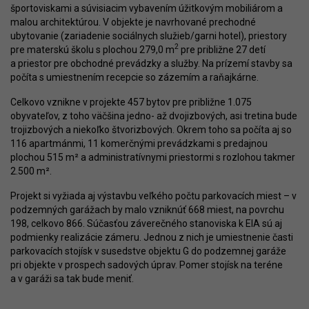
športoviskami a súvisiacim vybavením úžitkovým mobiliárom a
malou architektúrou. V objekte je navrhované prechodné
ubytovanie (zariadenie sociálnych služieb/garni hotel), priestory
2
pre materskú školu s plochou 279,0 m
pre približne 27 detí
a priestor pre obchodné prevádzky a služby. Na prízemí stavby sa
počíta s umiestnením recepcie so zázemím a raňajkárne.
Celkovo vznikne v projekte 457 bytov pre približne 1.075
obyvateľov, z toho väčšina jedno- až dvojizbových, asi tretina bude
trojizbových a niekoľko štvorizbových. Okrem toho sa počíta aj so
116 apartmánmi, 11 komerčnými prevádzkami s predajnou
plochou 515 m² a administratívnymi priestormi s rozlohou takmer
2.500 m².
Projekt si vyžiada aj výstavbu veľkého počtu parkovacích miest – v
podzemných garážach by malo vzniknúť 668 miest, na povrchu
198, celkovo 866. Súčasťou záverečného stanoviska k EIA sú aj
podmienky realizácie zámeru. Jednou z nich je umiestnenie časti
parkovacích stojísk v susedstve objektu G do podzemnej garáže
pri objekte v prospech sadových úprav. Pomer stojísk na teréne
a v garáži sa tak bude meniť.