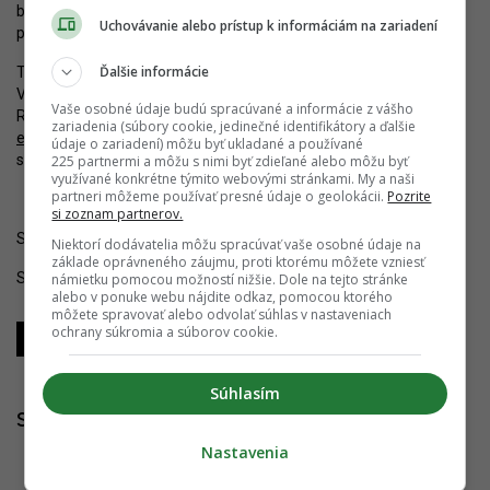
bývanie pre tisíce ľudí, ale aj občiansku vybavenosť a verejné
Uchovávanie alebo prístup k informáciám na zariadení
priestory.
Ďalšie informácie
Tieto zmeny prinesú lepšie prepojenie mesta a Devínskej Novej
Vsi, nepochybne ich však budú sprevádzať aj mnohé výzvy.
Vaše osobné údaje budú spracúvané a informácie z vášho
Rozrastajúcej sa štvrti by rozhodne pomohla prítomnosť
zariadenia (súbory cookie, jedinečné identifikátory a ďalšie
električkovej trate
alebo pripravovaného TIOPu na Boroch, ktoré
údaje o zariadení) môžu byť ukladané a používané
sú zatiaľ iba vzdialenou budúcnosťou.
225 partnermi a môžu s nimi byť zdieľané alebo môžu byť
využívané konkrétne týmito webovými stránkami. My a naši
partneri môžeme používať presné údaje o geolokácii.
Pozrite
si zoznam partnerov.
Sledujte YIM.BA na
Instagrame
.
Niektorí dodávatelia môžu spracúvať vaše osobné údaje na
základe oprávneného záujmu, proti ktorému môžete vzniesť
Sledujte YIM.BA na
YouTube
.
námietku pomocou možností nižšie. Dole na tejto stránke
alebo v ponuke webu nájdite odkaz, pomocou ktorého
môžete spravovať alebo odvolať súhlas v nastaveniach
ochrany súkromia a súborov cookie.
Zdieľať
Zdieľať
Zdieľať
Súhlasím
Súvisiace články
Nastavenia
Veľký zámer so stovkami bytov je len krok od