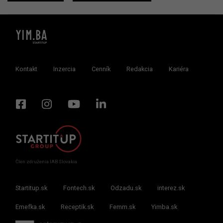
Kontakt
Inzercia
Cenník
Redakcia
Kariéra
Člen združenia IAB Slovakia
Startitup.sk
Fontech.sk
Odzadu.sk
interez.sk
Emefka.sk
Receptik.sk
Femm.sk
Yimba.sk