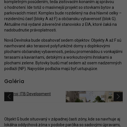
kompletným posúdením, teda zisťovacím konaním aj správou
o hodnotení. Ide totiž o masívnejší projekt so stovkami bytov a
parkovacích miest. Komplex bude rozdelený na dva hlavné celky –
rezidenčnú časť (bloky A až F) a občiansku vybavenosť (blok G).
Aktuálne má vydané záverečné stanovisko z EIA, ktoré čaká na
nadobudnutie právoplatnosti.
Nová Devínska bude obsahovať sedem objektov. Objekty A až F sú
navrhované ako terasové polyfunkčné domy s doplnkovými
plochami občianskej vybavenosti, pešou promenádou s vonkajšími
terasami a kaviarňami, detskými a workoutovými ihriskami a
plochami zelene. Bytovky budú mať sedem až osem nadzemných
podlaží (NP). Najvyššie podlažia majú byť ustupujúce.
Galéria
Objekt G bude situovaný v západnej časti zóny, kde sa navrhuje aj
lokálna oddychová zóna v podobe parčíka so sadovými úpravami,