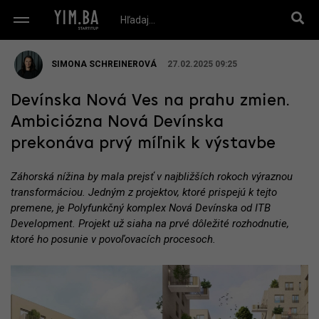
SIMONA SCHREINEROVÁ
27.02.2025 09:25
Devínska Nová Ves na prahu zmien.
Ambiciózna Nová Devínska
prekonáva prvý míľnik k výstavbe
Záhorská nížina by mala prejsť v najbližších rokoch výraznou
transformáciou. Jedným z projektov, ktoré prispejú k tejto
premene, je Polyfunkčný komplex Nová Devínska od ITB
Development. Projekt už siaha na prvé dôležité rozhodnutie,
ktoré ho posunie v povoľovacích procesoch.