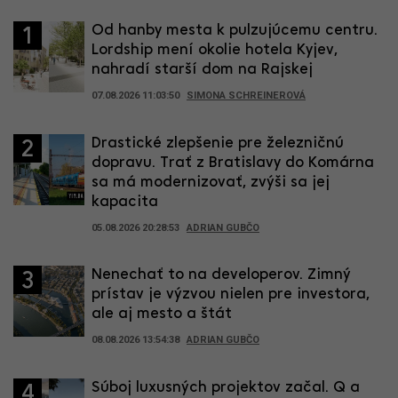
Od hanby mesta k pulzujúcemu centru.
1
Lordship mení okolie hotela Kyjev,
nahradí starší dom na Rajskej
07.08.2026 11:03:50
SIMONA SCHREINEROVÁ
Drastické zlepšenie pre železničnú
2
dopravu. Trať z Bratislavy do Komárna
sa má modernizovať, zvýši sa jej
kapacita
05.08.2026 20:28:53
ADRIAN GUBČO
Nenechať to na developerov. Zimný
3
prístav je výzvou nielen pre investora,
ale aj mesto a štát
08.08.2026 13:54:38
ADRIAN GUBČO
Súboj luxusných projektov začal. Q a
4