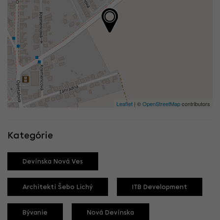
Leaflet
| ©
OpenStreetMap
contributors
Kategórie
Devínska Nová Ves
Architekti Šebo Lichý
ITB Development
Bývanie
Nová Devínska