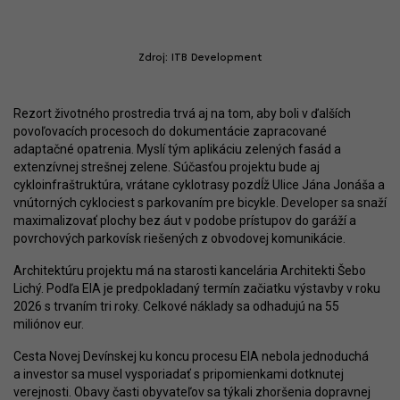
Zdroj: ITB Development
Rezort životného prostredia trvá aj na tom, aby boli v ďalších
povoľovacích procesoch do dokumentácie zapracované
adaptačné opatrenia. Myslí tým aplikáciu zelených fasád a
extenzívnej strešnej zelene. Súčasťou projektu bude aj
cykloinfraštruktúra, vrátane cyklotrasy pozdĺž Ulice Jána Jonáša a
vnútorných cyklociest s parkovaním pre bicykle. Developer sa snaží
maximalizovať plochy bez áut v podobe prístupov do garáží a
povrchových parkovísk riešených z obvodovej komunikácie.
Architektúru projektu má na starosti kancelária Architekti Šebo
Lichý. Podľa EIA je predpokladaný termín začiatku výstavby v roku
2026 s trvaním tri roky. Celkové náklady sa odhadujú na 55
miliónov eur.
Cesta Novej Devínskej ku koncu procesu EIA nebola jednoduchá
a investor sa musel vysporiadať s pripomienkami dotknutej
verejnosti. Obavy časti obyvateľov sa týkali zhoršenia dopravnej