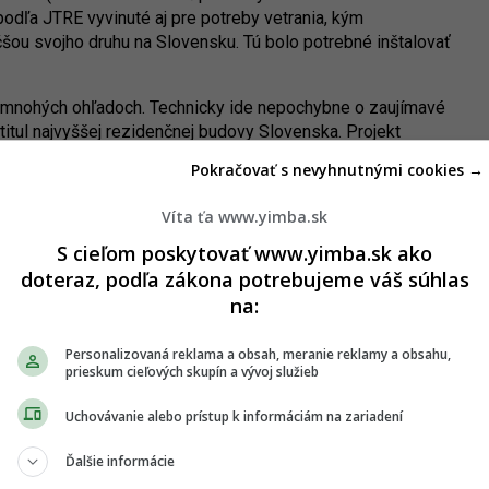
 podľa JTRE vyvinuté aj pre potreby vetrania, kým
šou svojho druhu na Slovensku. Tú bolo potrebné inštalovať
 v mnohých ohľadoch. Technicky ide nepochybne o zaujímavé
i titul najvyššej rezidenčnej budovy Slovenska. Projekt
ajmä z východnej strany, od Prístavného mosta. Pomerne
Pokračovať s nevyhnutnými cookies →
viditeľná z priehľadov z mnohých ulíc mesta v štvrtiach Nivy
Víta ťa www.yimba.sk
Ide o jednu z najmohutnejšie pôsobiacich budov v meste a dá
S cieľom poskytovať www.yimba.sk ako
ednou z najvýraznejších. V tomto prípade však pôjde asi sotva
doteraz, podľa zákona potrebujeme váš súhlas
RE nedávno pripomenulo, že pripravuje určité zlepšenia
na:
erka pôsobiť o čosi lepšie.
Personalizovaná reklama a obsah, meranie reklamy a obsahu,
prieskum cieľových skupín a vývoj služieb
Uchovávanie alebo prístup k informáciám na zariadení
Ďalšie informácie