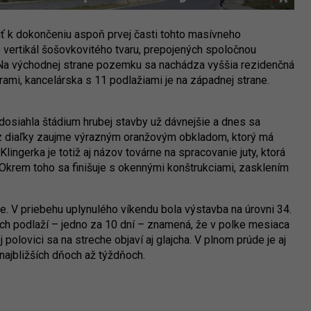
iť k dokončeniu aspoň prvej časti tohto masívneho
 vertikál šošovkovitého tvaru, prepojených spoločnou
a východnej strane pozemku sa nachádza vyššia rezidenčná
mi, kancelárska s 11 podlažiami je na západnej strane.
 dosiahla štádium hrubej stavby už dávnejšie a dnes sa
ž z diaľky zaujme výrazným oranžovým obkladom, ktorý má
ingerka je totiž aj názov továrne na spracovanie juty, ktorá
. Okrem toho sa finišuje s okennými konštrukciami, zasklením
že. V priebehu uplynulého víkendu bola výstavba na úrovni 34.
vých podlaží – jedno za 10 dní – znamená, že v polke mesiaca
polovici sa na streche objaví aj glajcha. V plnom prúde je aj
 najbližších dňoch až týždňoch.