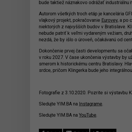
bude taktiež náznakovo odrážať industriálnu 
Autorom všetkých troch etáp je kancelária GFI,
vlajkový projekt, pokračovanie
Eurovey
, a po
niektorých z najvyšších budov v Bratislave. K
nebude patriť k veľmi vydareným vežiam, druhá
nezdá, že by išlo o úroveň, očakávanú od cen
Dokončenie prvej časti developmentu sa očaká
v roku 2027. V čase ukončenia výstavby by 
smerom k historickému centru Bratislavy. H
srdce, pričom Klingerka bude jeho integrálno
Fotografie z 3.10.2020. Pozrite si výstavbu 
Sledujte YIM.BA na
Instagrame
.
Sledujte YIM.BA na
YouTube
.