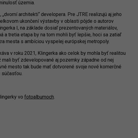
minulosť územia.
 „dvorní architekti“ developera. Pre JTRE realizujú aj jeho
 celkovom ukončení výstavby v oblasti pôjde o autorov
lingerka I, na základe dosiaľ prezentovaných materiálov,
 a tretia etapa by na tom mohli byť lepšie, hoci sa zatiaľ
tra mesta s ambíciou vyspelej európskej metropoly.
va v roku 2021, Klingerka ako celok by mohla byť realitou
už mali byť zdevelopované aj pozemky západne od nej
lavné mesto tak bude mať dotvorené svoje nové komerčné
u súčasťou.
Klingerky vo
fotoalbumoch
.