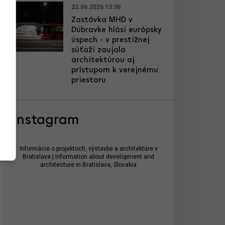
22.06.2026 13:30
Zastávka MHD v
Dúbravke hlási európsky
úspech - v prestížnej
súťaži zaujala
architektúrou aj
prístupom k verejnému
priestoru
Instagram
Informácie o projektoch, výstavbe a architektúre v
Bratislave | Information about development and
architecture in Bratislava, Slovakia