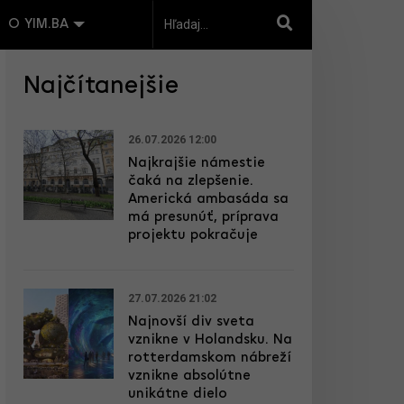
O YIM.BA
Najčítanejšie
26.07.2026 12:00
Najkrajšie námestie
čaká na zlepšenie.
Americká ambasáda sa
má presunúť, príprava
projektu pokračuje
27.07.2026 21:02
Najnovší div sveta
vznikne v Holandsku. Na
rotterdamskom nábreží
vznikne absolútne
unikátne dielo