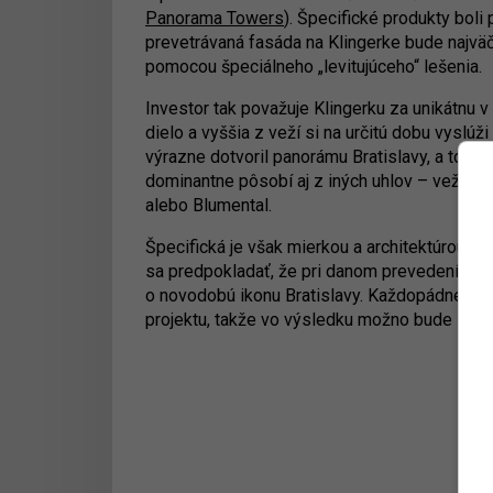
Panorama Towers
). Špecifické produkty boli
prevetrávaná fasáda na Klingerke bude najväč
pomocou špeciálneho „levitujúceho“ lešenia.
Investor tak považuje Klingerku za unikátnu
dielo a vyššia z veží si na určitú dobu vyslúž
výrazne dotvoril panorámu Bratislavy, a to n
dominantne pôsobí aj z iných uhlov – veža je 
alebo Blumental.
Špecifická je však mierkou a architektúrou. 
sa predpokladať, že pri danom prevedení aj j
o novodobú ikonu Bratislavy. Každopádne, JT
projektu, takže vo výsledku možno bude Kling