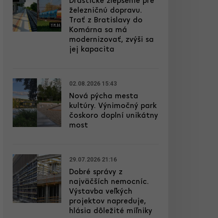
Drastické zlepšenie pre
železničnú dopravu.
Trať z Bratislavy do
Komárna sa má
modernizovať, zvýši sa
jej kapacita
02.08.2026 15:43
Nová pýcha mesta
kultúry. Výnimočný park
čoskoro doplní unikátny
most
29.07.2026 21:16
Dobré správy z
najväčších nemocníc.
Výstavba veľkých
projektov napreduje,
hlásia dôležité míľniky