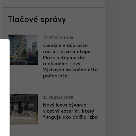
Tlačové správy
27.07.2026 10:30
Čerešne v Dúbravke
rastú – štvrtá etapa
Plaza vstupuje do
realizačnej fázy.
Výstavba sa začne ešte
počas leta
25.06.2026 09:00
Nový luxus bývania:
vlastný exteriér, ktorý
funguje ako ďalšia izba