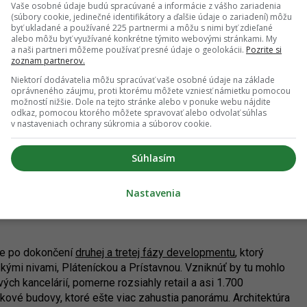
Vaše osobné údaje budú spracúvané a informácie z vášho zariadenia
u rozsiahleho developmentu, ktorý vymedzí rozvíjajúci sa
(súbory cookie, jedinečné identifikátory a ďalšie údaje o zariadení) môžu
estor, v ktorom vzniká, bol doteraz prakticky nevyužitý
byť ukladané a používané 225 partnermi a môžu s nimi byť zdieľané
lia – išlo o postindustriálnu a pomerne zanedbanú oblasť,
alebo môžu byť využívané konkrétne týmito webovými stránkami. My
a naši partneri môžeme používať presné údaje o geolokácii.
Pozrite si
výroby z vnútornej Bratislavy na konci 20. storočia. Teraz je
zoznam partnerov.
lingerka je jedným z prvých zásadných podnetov.
Niektorí dodávatelia môžu spracúvať vaše osobné údaje na základe
oprávneného záujmu, proti ktorému môžete vzniesť námietku pomocou
é sú už z veľkej časti vypredané. Ako voľných je už
možností nižšie. Dole na tejto stránke alebo v ponuke webu nájdite
nšie a dostupnejšie byty sa vypredali všetky. Projekt zaujal
odkaz, pomocou ktorého môžete spravovať alebo odvolať súhlas
v nastaveniach ochrany súkromia a súborov cookie.
rdu a spočiatku aj cien, v priebehu času sa však ceny
u s veľkým potenciálom, patrí k výhodám projektu.
 môže v určitých ohľadoch ovplyvniť kvalitu bývania.
Súhlasím
fices sú koncipované ako butikové kancelárie, nemá ísť teda
Nastavenia
inistratívnych priestorov bude napriek tomu presahovať
šte kantína na prízemí. Budova bude dosahovať certifikát
tie po dokončení
druhej a tretej fázy developmentu
, ktorý
ými nivami, Pláteníckou a Prístavnou. Vzniknúť by tu mohlo
ých kancelárií, pomerne rozsiahly retail a asi 1.700
škové budovy, ktoré ešte viac zahustia panorámu. Architektúra