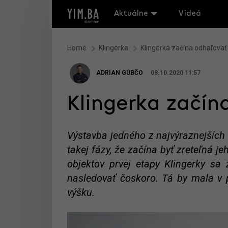
Aktuálne
Videá
Home
Klingerka
Klingerka začína odhaľovať
ADRIAN GUBČO
08.10.2020 11:57
Klingerka začín
Výstavba jedného z najvýraznejších 
takej fázy, že začína byť zreteľná 
objektov prvej etapy Klingerky sa
nasledovať čoskoro. Tá by mala v 
výšku.