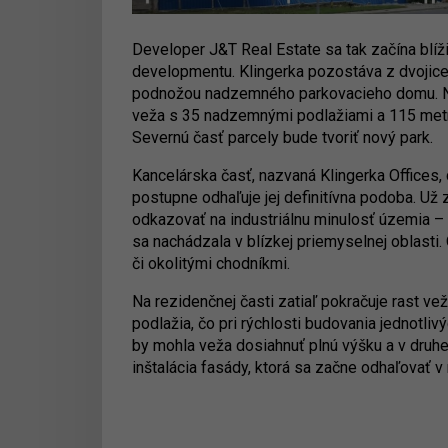
Developer J&T Real Estate sa tak začína blíž
developmentu. Klingerka pozostáva z dvojice
podnožou nadzemného parkovacieho domu. N
veža s 35 nadzemnými podlažiami a 115 metra
Severnú časť parcely bude tvoriť nový park.
Kancelárska časť, nazvaná Klingerka Offices,
postupne odhaľuje jej definitívna podoba. U
odkazovať na industriálnu minulosť územia – Kl
sa nachádzala v blízkej priemyselnej oblasti
či okolitými chodníkmi.
Na rezidenčnej časti zatiaľ pokračuje rast ve
podlažia, čo pri rýchlosti budovania jednotli
by mohla veža dosiahnuť plnú výšku a v druhej 
inštalácia fasády, ktorá sa začne odhaľovať v