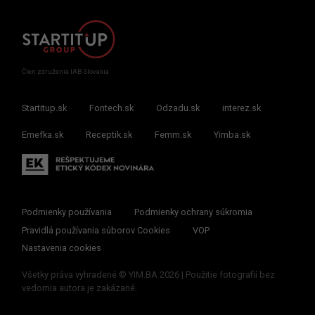
Člen združenia IAB Slovakia
Startitup.sk
Fontech.sk
Odzadu.sk
interez.sk
Emefka.sk
Receptik.sk
Femm.sk
Yimba.sk
Podmienky používania
Podmienky ochrany súkromia
Pravidlá používania súborov Cookies
VOP
Nastavenia cookies
Všetky práva vyhradené © YIM.BA 2026 | Použitie fotografií bez
vedomia autora je zakázané.