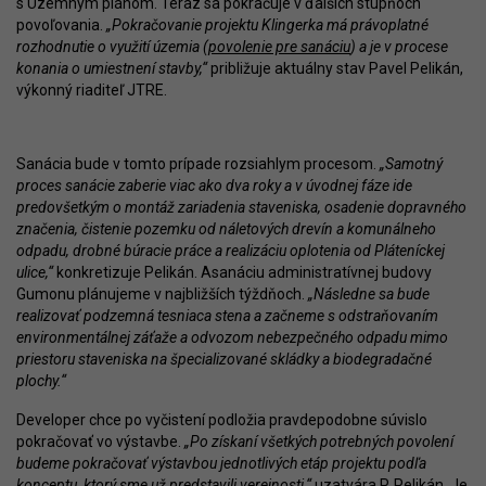
s Územným plánom. Teraz sa pokračuje v ďalších stupňoch
povoľovania.
„Pokračovanie projektu Klingerka má právoplatné
rozhodnutie o využití územia (
povolenie pre sanáciu
) a je v procese
konania o umiestnení stavby,“
približuje aktuálny stav Pavel Pelikán,
výkonný riaditeľ JTRE.
Sanácia bude v tomto prípade rozsiahlym procesom.
„Samotný
proces sanácie zaberie viac ako dva roky a v úvodnej fáze ide
predovšetkým o montáž zariadenia staveniska, osadenie dopravného
značenia, čistenie pozemku od náletových drevín a komunálneho
odpadu, drobné búracie práce a realizáciu oplotenia od Pláteníckej
ulice,“
konkretizuje Pelikán. Asanáciu administratívnej budovy
Gumonu plánujeme v najbližších týždňoch.
„Následne sa bude
realizovať podzemná tesniaca stena a začneme s odstraňovaním
environmentálnej záťaže a odvozom nebezpečného odpadu mimo
priestoru staveniska na špecializované skládky a biodegradačné
plochy.“
Developer chce po vyčistení podložia pravdepodobne súvislo
pokračovať vo výstavbe.
„Po získaní všetkých potrebných povolení
budeme pokračovať výstavbou jednotlivých etáp projektu podľa
konceptu, ktorý sme už predstavili verejnosti,“
uzatvára P. Pelikán. Je