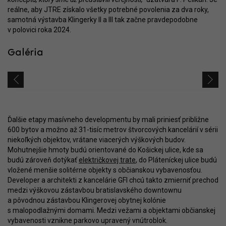
reálne, aby JTRE získalo všetky potrebné povolenia za dva roky,
samotná výstavba Klingerky II a III tak začne pravdepodobne
v polovici roka 2024.
Galéria
Ďalšie etapy masívneho developmentu by mali priniesť približne
600 bytov a možno až 31-tisíc metrov štvorcových kancelárií v sérii
niekoľkých objektov, vrátane viacerých výškových budov.
Mohutnejšie hmoty budú orientované do Košickej ulice, kde sa
budú zároveň dotýkať
električkovej trate
, do Pláteníckej ulice budú
vložené menšie solitérne objekty s občianskou vybavenosťou.
Developer a architekti z kancelárie GFI chcú takto zmierniť prechod
medzi výškovou zástavbou bratislavského downtownu
a pôvodnou zástavbou Klingerovej obytnej kolónie
s malopodlažnými domami. Medzi vežami a objektami občianskej
vybavenosti vznikne parkovo upravený vnútroblok.