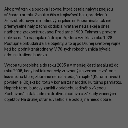
Ako prvá vznikla budova lisovne, ktorá ostala najvýraznejšou
súčasťou areálu. Zvnútra išlo o trojloďovú halu, predelenú
železobetónovými a liatinovými piliermi. Pripomínala tak iné
priemyselné haly z toho obdobia, vrátane neďalekej a dnes
nádherne zrekonštruovanej Pradiarne 1900. Takmer v pravom
uhle sa na ňu napájala nástrojáreň, ktorá vznikla v roku 1928.
Postupne pribúdali ďalšie objekty, a to aj po Druhej svetovej vojne,
keď bol podnik znárodnený. V 70-tych rokoch vznikla bývalá
administratívna budova.
Výroba tu prebiehala do roku 2005 a v menšej časti areálu až do
roku 2008, kedy bol takmer celý zrovnaný so zemou – vrátane
lisovne, na ktorej zbúranie nemal vtedajší majiteľ (Koruna Invest)
povolenie. Objekt bol totiž v konaní za národnú kultúrnu pamiatku.
Napriek tomu budovy zanikli v priebehu jediného víkendu.
Zachovaná ostala administratívna budova a základy viacerých
objektov. Na druhej strane, všetko zlé bolo aj na niečo dobré.