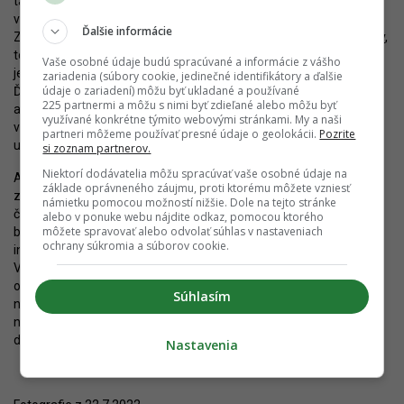
táto časť mesta do veľkej miery stabilizovanú podobu, keďže by
v tej dobe mali byť dobudované viaceré blízke developmenty.
Ďalšie informácie
Zrealizovaný bude
Zwirn
, azda aj celá východná časť
Eurovea City
,
to isté sa predpokladá v prípade
Portum
-u alebo minimálne
Vaše osobné údaje budú spracúvané a informácie z vášho
jedného z pripravovaných rezidenčných projektov HB Reavis.
zariadenia (súbory cookie, jedinečné identifikátory a ďalšie
údaje o zariadení) môžu byť ukladané a používané
Ďalšie by mali byť vo výstavbe. Hlavné mesto zase
vyvíja snahu
,
225 partnermi a môžu s nimi byť zdieľané alebo môžu byť
aby už bola v realizácii aj električková trať na Košickej ulici. Jej
využívané konkrétne týmito webovými stránkami. My a naši
výstavba by mala priniesť celkovú prestavbu a skvalitnenie celej
partneri môžeme používať presné údaje o geolokácii.
Pozrite
ulice
si zoznam partnerov.
Niektorí dodávatelia môžu spracúvať vaše osobné údaje na
Ak sa všetky tieto projekt podarí naozaj dokončiť, z dnes
základe oprávneného záujmu, proti ktorému môžete vzniesť
zanedbanej transformačnej lokality vznikne aktívna a atraktívna
námietku pomocou možností nižšie. Dole na tejto stránke
časť metropoly so súčasnou architektúrou, množstvom nových
alebo v ponuke webu nájdite odkaz, pomocou ktorého
môžete spravovať alebo odvolať súhlas v nastaveniach
bytov a pracovísk, s obchodmi a službami alebo lepšou
ochrany súkromia a súborov cookie.
infraštruktúrou verejnej dopravy, cyklodopravy či pešej dopravy.
V neposlednom rade však jednotlivé projekty prinesú aj
odstránenie väčšiny environmentálnej záťaže, ktorá tvorí
Súhlasím
nechcené dedičstvo minulého storočia. To je na prvý pohľad
neviditeľný, ale inak veľmi výrazný benefit vzniku bratislavského
downtownu.
Nastavenia