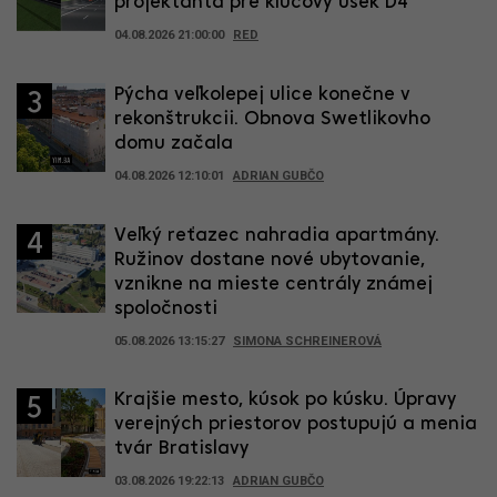
projektanta pre kľúčový úsek D4
04.08.2026 21:00:00
RED
Pýcha veľkolepej ulice konečne v
3
rekonštrukcii. Obnova Swetlikovho
domu začala
04.08.2026 12:10:01
ADRIAN GUBČO
Veľký reťazec nahradia apartmány.
4
Ružinov dostane nové ubytovanie,
vznikne na mieste centrály známej
spoločnosti
05.08.2026 13:15:27
SIMONA SCHREINEROVÁ
Krajšie mesto, kúsok po kúsku. Úpravy
5
verejných priestorov postupujú a menia
tvár Bratislavy
03.08.2026 19:22:13
ADRIAN GUBČO