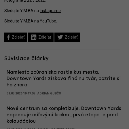
Fotografie z 22.7.2022.
Sledujte YIM.BA na
Instagrame
.
Sledujte YIM.BA na
YouTube
.
Zdieľať
Zdieľať
Zdieľať
Súvisiace články
Namiesto zbúraniska rastie kus mesta.
Downtown Yards získava finálnu tvár, pozrite si
ho zhora
31.05.2026 19:47:05
ADRIAN GUBČO
Nové centrum sa kompletizuje. Downtown Yards
napreduje míľovými krokmi, prvá etapa je pred
kolaudáciou