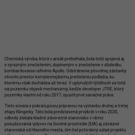
Chemická výroba, ktorá v areáli prebiehala, bola totiž spojená aj
s výrazným znečistením, doplneným o znečistenie v dôsledku
bombardovania rafinérie Apollo. Odstránenie pôvodnej zástavby
otvorilo priestor komplexnejšiemu prečisteniu podlažia, ku
ktorému však dochádza až teraz. V uplynulých týždňoch sa totiž
na pozemku objavili mechanizmy, keďže developer JTRE, ktorý
pozemky vlastní od roku 2017, spustil prvé sanačné práce.
Tieto súvisia s pokračujúcou prípravou na výstavbu druhej a tretej
etapy Klingerky. Táto bola predstavená prvýkrát v roku 2020,
odkedy získala kladné záverečné stanovisko v rámci
posudzovania vplyvov na životné prostredie (EIA) aj záväzné
stanoviská od Hlavného mesta, čím bol potvrdený súlad projektu