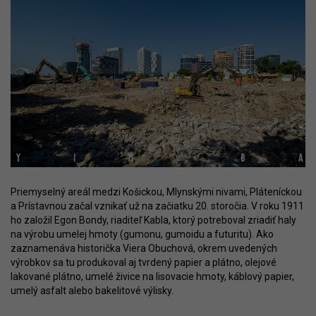
Priemyselný areál medzi Košickou, Mlynskými nivami, Pláteníckou
a Prístavnou začal vznikať už na začiatku 20. storočia. V roku 1911
ho založil Egon Bondy, riaditeľ Kabla, ktorý potreboval zriadiť haly
na výrobu umelej hmoty (gumonu, gumoidu a futuritu). Ako
zaznamenáva historička Viera Obuchová, okrem uvedených
výrobkov sa tu produkoval aj tvrdený papier a plátno, olejové
lakované plátno, umelé živice na lisovacie hmoty, káblový papier,
umelý asfalt alebo bakelitové výlisky.