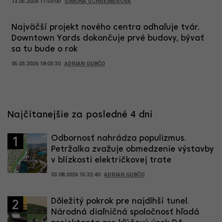
13.05.2026 11:50:00
SIMONA SCHREINEROVÁ
Najväčší projekt nového centra odhaľuje tvár.
Downtown Yards dokončuje prvé budovy, bývať
sa tu bude o rok
05.03.2026 18:03:30
ADRIAN GUBČO
Najčítanejšie za posledné 4 dni
Odbornosť nahrádza populizmus.
1
Petržalka zvažuje obmedzenie výstavby
v blízkosti električkovej trate
03.08.2026 15:32:40
ADRIAN GUBČO
Dôležitý pokrok pre najdlhší tunel.
2
Národná diaľničná spoločnosť hľadá