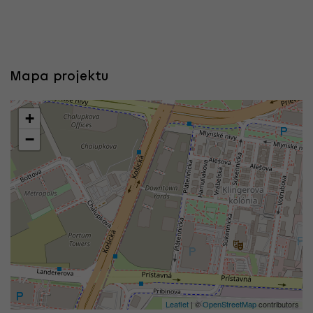
Mapa projektu
+
−
Leaflet
| ©
OpenStreetMap
contributors