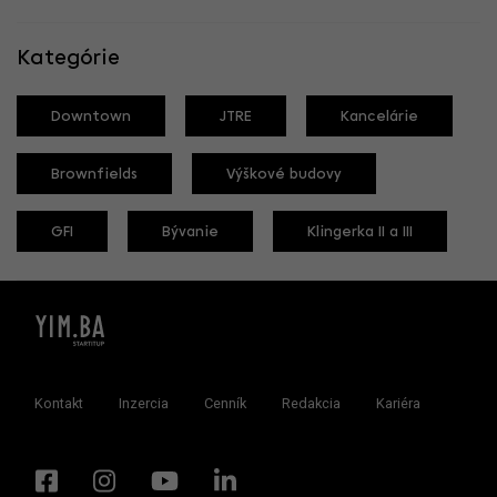
Kategórie
Downtown
JTRE
Kancelárie
Brownfields
Výškové budovy
GFI
Bývanie
Klingerka II a III
Kontakt
Inzercia
Cenník
Redakcia
Kariéra