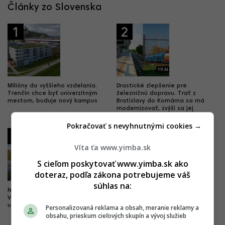
Články zo Slovenska
1
2
Milióny do vyššieho vzdelania.
Drastické zlepšenie pre
Trenčín chce byť univerzitným
železničnú dopravu. Trať z
mestom, buduje nový kampus
Bratislavy do Komárna sa má
modernizovať, zvýši sa jej
kapacita
Pokračovať s nevyhnutnými cookies →
3
4
Víta ťa www.yimba.sk
S cieľom poskytovať www.yimba.sk ako
doteraz, podľa zákona potrebujeme váš
súhlas na:
Nová pýcha mesta kultúry.
Dobré správy z najväčších
Výnimočný park čoskoro doplní
nemocníc. Výstavba veľkých
unikátny most
projektov napreduje, hlásia
Personalizovaná reklama a obsah, meranie reklamy a
dôležité míľniky
obsahu, prieskum cieľových skupín a vývoj služieb