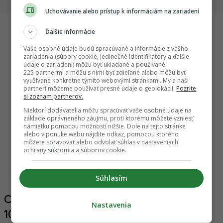
Uchovávanie alebo prístup k informáciám na zariadení
Ďalšie informácie
Startitup
Vaše osobné údaje budú spracúvané a informácie z vášho
zariadenia (súbory cookie, jedinečné identifikátory a ďalšie
údaje o zariadení) môžu byť ukladané a používané
225 partnermi a môžu s nimi byť zdieľané alebo môžu byť
využívané konkrétne týmito webovými stránkami. My a naši
partneri môžeme používať presné údaje o geolokácii.
Pozrite
si zoznam partnerov.
Niektorí dodávatelia môžu spracúvať vaše osobné údaje na
základe oprávneného záujmu, proti ktorému môžete vzniesť
námietku pomocou možností nižšie. Dole na tejto stránke
alebo v ponuke webu nájdite odkaz, pomocou ktorého
môžete spravovať alebo odvolať súhlas v nastaveniach
ochrany súkromia a súborov cookie.
V slovenskom lese vyrástol unikát „vznášajúci“
Architek
u (FOTO)
sa nad svahom. Architekti zamaskovali saunu
s krajin
za sklad dreva
živočíc
Súhlasím
Construction update: Sky Park,
Nastavenia
10.12.2017