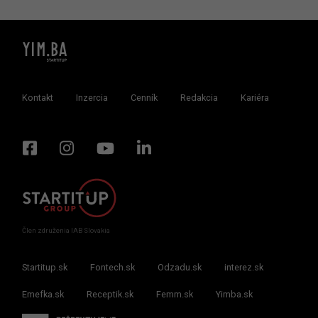
Kontakt
Inzercia
Cenník
Redakcia
Kariéra
Člen združenia IAB Slovakia
Startitup.sk
Fontech.sk
Odzadu.sk
interez.sk
Emefka.sk
Receptik.sk
Femm.sk
Yimba.sk