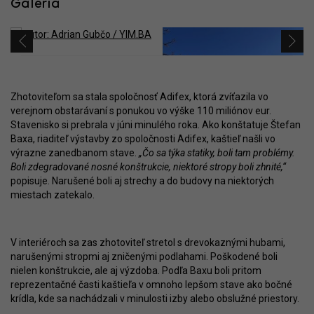
Galéria
Zhotoviteľom sa stala spoločnosť Adifex, ktorá zvíťazila vo
verejnom obstarávaní s ponukou vo výške 110 miliónov eur.
Stavenisko si prebrala v júni minulého roka. Ako konštatuje Štefan
Baxa, riaditeľ výstavby zo spoločnosti Adifex, kaštieľ našli vo
výrazne zanedbanom stave.
„Čo sa týka statiky, boli tam problémy.
Boli zdegradované nosné konštrukcie, niektoré stropy boli zhnité,“
popisuje. Narušené boli aj strechy a do budovy na niektorých
miestach zatekalo.
V interiéroch sa zas zhotoviteľ stretol s drevokaznými hubami,
narušenými stropmi aj zničenými podlahami. Poškodené boli
nielen konštrukcie, ale aj výzdoba. Podľa Baxu boli pritom
reprezentačné časti kaštieľa v omnoho lepšom stave ako bočné
krídla, kde sa nachádzali v minulosti izby alebo obslužné priestory.