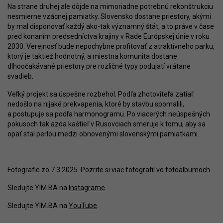
Na strane druhej ale dôjde na mimoriadne potrebnú rekonštrukciu
nesmierne vzácnej pamiatky. Slovensko dostane priestory, akými
by mal disponovať každý ako-tak významný štát, a to práve v čase
pred konaním predsedníctva krajiny v Rade Európskej únie v roku
2030. Verejnosť bude nepochybne profitovať z atraktívneho parku,
ktorý je taktiež hodnotný, a miestna komunita dostane
dlhoočakávané priestory pre rozličné typy podujatí vrátane
svadieb.
Veľký projekt sa úspešne rozbehol. Podľa zhotoviteľa zatiaľ
nedošlo na nijaké prekvapenia, ktoré by stavbu spomalili,
a postupuje sa podľa harmonogramu. Po viacerých neúspešných
pokusoch tak azda kaštieľ v Rusovciach smeruje k tomu, aby sa
opäť stal perlou medzi obnovenými slovenskými pamiatkami.
Fotografie zo 7.3.2025. Pozrite si viac fotografií vo
fotoalbumoch
.
Sledujte YIM.BA na
Instagrame
.
Sledujte YIM.BA na
YouTube
.