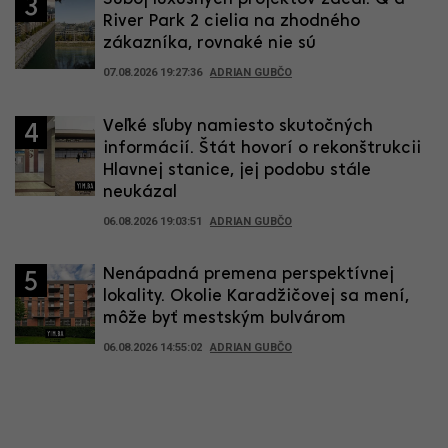
3
River Park 2 cielia na zhodného
zákazníka, rovnaké nie sú
07.08.2026 19:27:36
ADRIAN GUBČO
Veľké sľuby namiesto skutočných
4
informácií. Štát hovorí o rekonštrukcii
Hlavnej stanice, jej podobu stále
neukázal
06.08.2026 19:03:51
ADRIAN GUBČO
Nenápadná premena perspektívnej
5
lokality. Okolie Karadžičovej sa mení,
môže byť mestským bulvárom
06.08.2026 14:55:02
ADRIAN GUBČO