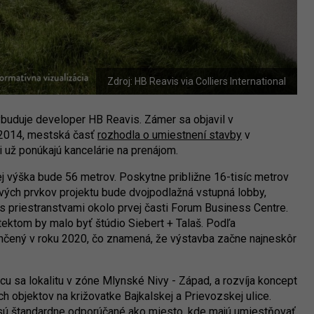
Zdroj: HB Reavis via Colliers International
vybuduje developer HB Reavis. Zámer sa objavil v
 2014, mestská časť
rozhodla o umiestnení stavby
v
 už ponúkajú kancelárie na prenájom.
 výška bude 56 metrov. Poskytne približne 16-tisíc metrov
ých prvkov projektu bude dvojpodlažná vstupná lobby,
s priestranstvami okolo prvej časti Forum Business Centre.
ektom by malo byť štúdio Siebert + Talaš. Podľa
ončený v roku 2020, čo znamená, že výstavba začne najneskôr
cu sa lokalitu v zóne Mlynské Nivy - Západ, a rozvíja koncept
h objektov na križovatke Bajkalskej a Prievozskej ulice.
sú štandardne odporúčané ako miesto, kde majú umiestňovať