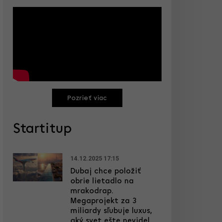
Pozrieť viac
Startitup
14.12.2025 17:15
Dubaj chce položiť
obrie lietadlo na
mrakodrap.
Megaprojekt za 3
miliardy sľubuje luxus,
aký svet ešte nevidel