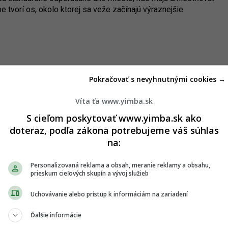
tvorí os, okolo ktorej sa veže začínajú výraznejšie
Pokračovať s nevyhnutnými cookies →
Víta ťa www.yimba.sk
S cieľom poskytovať www.yimba.sk ako
doteraz, podľa zákona potrebujeme váš súhlas
na:
Personalizovaná reklama a obsah, meranie reklamy a obsahu,
prieskum cieľových skupín a vývoj služieb
Uchovávanie alebo prístup k informáciám na zariadení
Ďalšie informácie