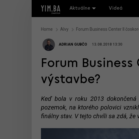
Aktuálne
Videá
Home
Alvy
Forum Business Center II čoskor
ADRIAN GUBČO
13.08.2018 13:30
Forum Business 
výstavbe?
Keď bola v roku 2013 dokončená 
pozemok, na ktorého polovici vznikl
finálny stav. V tejto chvíli sa zdá, ž