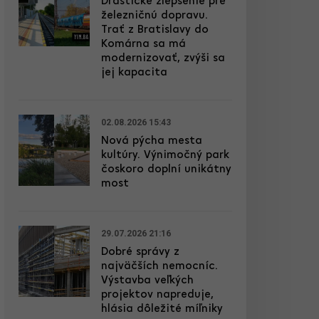
Drastické zlepšenie pre
železničnú dopravu.
Trať z Bratislavy do
Komárna sa má
modernizovať, zvýši sa
jej kapacita
02.08.2026 15:43
Nová pýcha mesta
kultúry. Výnimočný park
čoskoro doplní unikátny
most
29.07.2026 21:16
Dobré správy z
najväčších nemocníc.
Výstavba veľkých
projektov napreduje,
hlásia dôležité míľniky