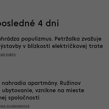
posledné 4 dni
hrádza populizmus. Petržalka zvažuje
stavby v blízkosti električkovej trate
IAN GUBČO
c nahradia apartmány. Ružinov
 ubytovanie, vznikne na mieste
mej spoločnosti
ONA SCHREINEROVÁ