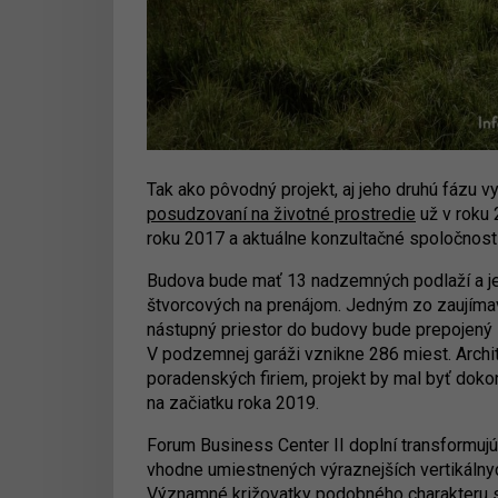
Tak ako pôvodný projekt, aj jeho druhú fázu 
posudzovaní na životné prostredie
už v roku
roku 2017 a aktuálne konzultačné spoločnosti
Budova bude mať 13 nadzemných podlaží a jej
štvorcových na prenájom. Jedným zo zaujímav
nástupný priestor do budovy bude prepojený 
V podzemnej garáži vznikne 286 miest. Archit
poradenských firiem, projekt by mal byť dok
na začiatku roka 2019.
Forum Business Center II doplní transformujú
vhodne umiestnených výraznejších vertikálnyc
Významné križovatky podobného charakteru 