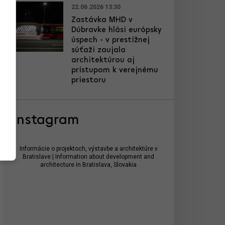
22.06.2026 13:30
Zastávka MHD v
Dúbravke hlási európsky
úspech - v prestížnej
súťaži zaujala
architektúrou aj
prístupom k verejnému
priestoru
Instagram
Informácie o projektoch, výstavbe a architektúre v
Bratislave | Information about development and
architecture in Bratislava, Slovakia