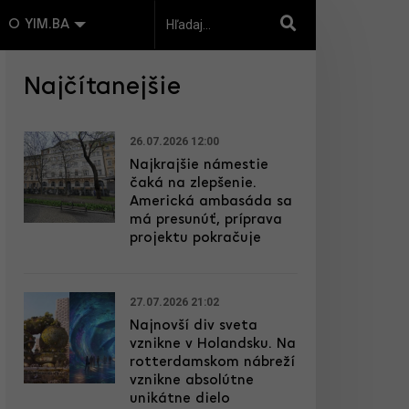
O YIM.BA
Najčítanejšie
26.07.2026 12:00
Najkrajšie námestie
čaká na zlepšenie.
Americká ambasáda sa
má presunúť, príprava
projektu pokračuje
27.07.2026 21:02
Najnovší div sveta
vznikne v Holandsku. Na
rotterdamskom nábreží
vznikne absolútne
unikátne dielo