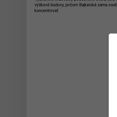
výškové budovy, pričom Bajkalská sama osebe 
koncentrovať.