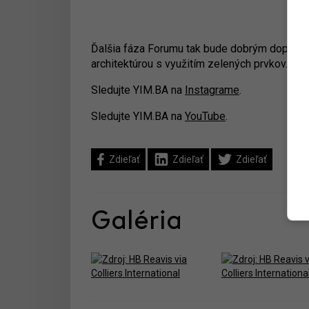
Ďalšia fáza Forumu tak bude dobrým doplnkom 
architektúrou s využitím zelených prvkov.
Sledujte YIM.BA na
Instagrame
.
Sledujte YIM.BA na
YouTube
.
Zdieľať
Zdieľať
Zdieľať
Galéria