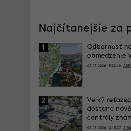
Najčítanejšie za 
Odbornosť na
1
obmedzenie vý
03.08.2026 15:32:40
ADR
Veľký reťaze
2
dostane nové
centrály zná
05.08.2026 13:15:27
SIM