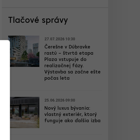
Tlačové správy
27.07.2026 10:30
Čerešne v Dúbravke
rastú – štvrtá etapa
Plaza vstupuje do
realizačnej fázy.
Výstavba sa začne ešte
počas leta
25.06.2026 09:00
Nový luxus bývania:
vlastný exteriér, ktorý
funguje ako ďalšia izba