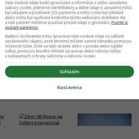
Vaše osobné údaje budú spracúvané a informácie z vášho zariadenia
(súbory cookie, jedinečné identifikátory a ďalšie údaje o zariadení) môžu
byť ukladané a používané 225 partnermi a môžu s nimi byť zdieľané
alebo môžu byť využívané konkrétne týmito webovými stránkami. My
do tejto lokality, pričom sa nestratí ani svojou súčasnou
a naši partneri môžeme používať presné údaje o geolokácii.
Pozrite si
zoznam partnerov.
Niektorí dodávatelia môžu spracúvať vaše osobné údaje na základe
oprávneného záujmu, proti ktorému môžete vzniesť námietku pomocou
možností nižšie. Dole na tejto stránke alebo v ponuke webu nájdite
odkaz, pomocou ktorého môžete spravovať alebo odvolať súhlas
v nastaveniach ochrany súkromia a súborov cookie.
Súhlasím
Nastavenia