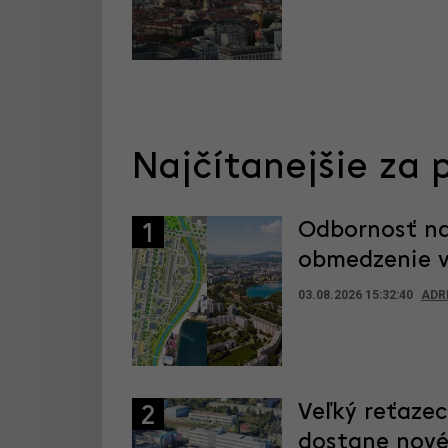
Najčítanejšie za 
Odbornosť na
1
obmedzenie vý
03.08.2026 15:32:40
ADR
Veľký reťaze
2
dostane nové