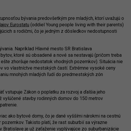
tupnosťou bývania predovšetkým pre mladých, ktorí uvažujú o
ajov Eurostatu
(oddiel Young people living with their parents)
júcich s rodičmi, čo je jedným z dôsledkov nedostupnosti
ývania. Napríklad Hlavné mesto SR Bratislava
bytov, ktoré sú obsadené a nové sa nestavajú (pričom treba
 ešte zhoršuje nedostatok vhodných pozemkov). Situácia nie
ytov vo vlastníctve mestských častí. Extrémne vysoké ceny
ňaniu mnohých mladých ľudí do predmestských zón
ť vstupuje Zákon o poplatku za rozvoj a ďalšia jeho
otiž vylúčené stavby rodinných domov do 150 metrov
patrenie.
viac ako bytové domy, čo je dané vyššími nárokmi na cestnú
er pozemkov. Takisto platí, že rast suburbií sa výrazne
 v Bratislave je už zaťaženie vyplývajúce zo suburbanizácie