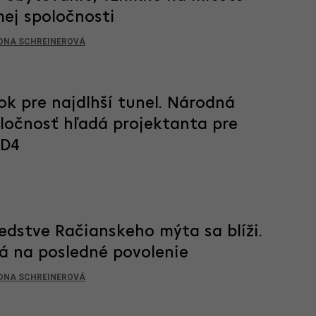
mej spoločnosti
ONA SCHREINEROVÁ
ok pre najdlhší tunel. Národná
oločnosť hľadá projektanta pre
 D4
edstve Račianskeho mýta sa blíži.
á na posledné povolenie
ONA SCHREINEROVÁ