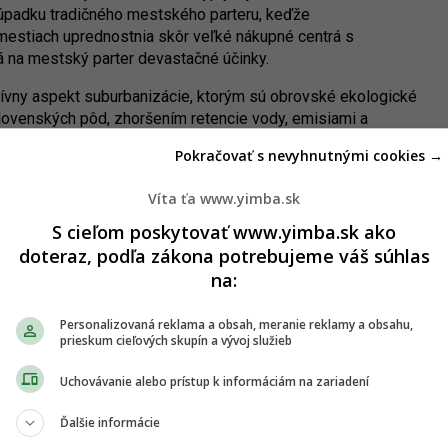
v úpadku tradičného mestského parteru, keďže
dmestiach uprednostnia skôr veľké nákupné centrá s
 na mestský parter devastačné účinky.
ívny aspekt suburbanizácie, ktorým sú obrovské ekologické
lovenských pôd, zhoršením retencie vody, emisiami a
ahlejších domov a pozemkov.
Pokračovať s nevyhnutnými cookies →
suburbiách, ktoré sa oproti bývaniu v mestách (Bratislave)
Víta ťa www.yimba.sk
bude k tomu platiť aj v prípade rekonštrukcií, ktoré
redmestskej výstavby sa v poslednej dobe mierne spomalila v
S cieľom poskytovať www.yimba.sk ako
oskoro však získa obrovský impulz vďaka výstavbe diaľnice
doteraz, podľa zákona potrebujeme váš súhlas
e druhá vlna masívnej suburbanizácie.
na:
m, ako majú obce a mestá získať prostriedky pre zvyšovanie
Personalizovaná reklama a obsah, meranie reklamy a obsahu,
eho zlého nastavenia sa však v prípade niektorých obcí,
prieskum cieľových skupín a vývoj služieb
m, ktorý spôsobí presný opak. Namiesto zlepšenia života ho
Bratislava čakať ich zníženie, keďže porastie počet
Uchovávanie alebo prístup k informáciám na zariadení
ať inde.
Ďalšie informácie
ďalší prejav toho, ako neodbornosť negatívne zasahuje do