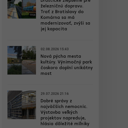
Drastické zlepšenie pre
železničnú dopravu.
Trať z Bratislavy do
Komárna sa má
modernizovať, zvýši sa
jej kapacita
02.08.2026 15:43
Nová pýcha mesta
kultúry. Výnimočný park
čoskoro doplní unikátny
most
29.07.2026 21:16
Dobré správy z
najväčších nemocníc.
Výstavba veľkých
projektov napreduje,
hlásia dôležité míľniky