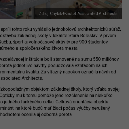
Zdroj: Chybik+Kristof Associated Architects
ríli tohto roku vyhlásilo jednokolovú architektonickú súťaž,
vostavbu základnej školy v lokalite Stará Boleslav. V prvom
učbu, šport aj voľnočasové aktivity pre 900 študentov.
ltúrneho a spoločenského života mesta.
 vzdelávacej inštitúcie boli stanovené na sumu 550 miliónov
porota jednotlivé návrhy posudzovala vzhľadom na ich
vironmentálnu kvalitu. Za víťazný napokon označila návrh od
ssociated Architects.
ízkopodlažným objektom základnej školy, ktorý vďaka svojej
. Opticky mu k tomu pomôže jeho rozčlenenie na niekoľko
o jedného funkčného celku. Celková orientácia objektu
inánt, na ktoré budú mať žiaci počas výučby nerušený
 hodnotení ocenila aj odborná porota.