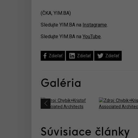
(ČKA, YIM.BA)
Sledujte YIM.BA na
Instagrame
.
Sledujte YIM.BA na
YouTube
.
Zdieľať
Zdieľať
Zdieľať
Galéria
Súvisiace články