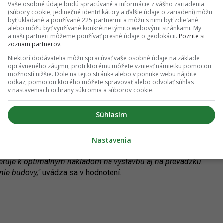
Vaše osobné údaje budú spracúvané a informácie z vášho zariadenia
(súbory cookie, jedinečné identifikátory a ďalšie údaje o zariadení) môžu
byť ukladané a používané 225 partnermi a môžu s nimi byť zdieľané
alebo môžu byť využívané konkrétne týmito webovými stránkami. My
a naši partneri môžeme používať presné údaje o geolokácii.
Pozrite si
zoznam partnerov.
oj: Aoc architekti
Niektorí dodávatelia môžu spracúvať vaše osobné údaje na základe
oprávneného záujmu, proti ktorému môžete vzniesť námietku pomocou
možností nižšie. Dole na tejto stránke alebo v ponuke webu nájdite
odkaz, pomocou ktorého môžete spravovať alebo odvolať súhlas
rchitekti. V tomto prípade je objekt základnej školy funkčne
v nastaveniach ochrany súkromia a súborov cookie.
 výučbové priestory. Tie sú so športovou časťou prepojené za
Súhlasím
pu pre verejnosť a žiakov, ktoré by zabezpečilo bezkolízné
ktoré majú mimo vyučovania slúžť na podporu kultúrneho a
Nastavenia
ota hodnotí aj jednoducho navrhnutú konštrukciu objektu,
eruje k optimálnym nákladom na výstavbu aj na prevádzku.
nie budovy,"
uvádza sa v hodnotení.