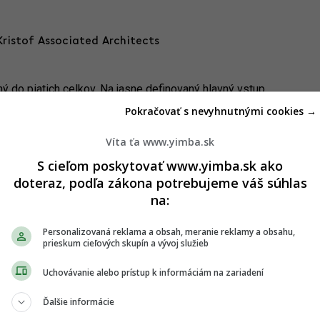
Kristof Associated Architects
ý do piatich celkov. Na jasne definovaný hlavný vstup
 ktorom sa nachádza knižnica, oddychové zóny aj vstupy do
Pokračovať s nevyhnutnými cookies →
ývajú edukačná krajina. V tejto časti bola rovnako navrhnutá aj
vonkajšiu terasu.
Víta ťa www.yimba.sk
riá, ktoré pomáhajú opticky zmenšiť mierku celého objektu a
S cieľom poskytovať www.yimba.sk ako
j objavuje aj v časti strechy, kde dopĺňa dodatkový
doteraz, podľa zákona potrebujeme váš súhlas
na:
ia školy autori stavili na dostatočnú variabilitu vnútorných
Personalizovaná reklama a obsah, meranie reklamy a obsahu,
 v značnej časti komplexu navrhnutá prefabrikovaná betónová
prieskum cieľových skupín a vývoj služieb
výnimočne myšlienkovo ​​aj koncepčne kompaktný projekt,
ojom dopracovaní a úpravách a ktorý sa potom môže podariť
Uchovávanie alebo prístup k informáciám na zariadení
j pedagogickí pracovníci a zamestnanci školy radi,"
konštatujú
tento projekt ďalej rozvíjať v spolupráci s budúcimi užívateľmi
Ďalšie informácie