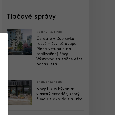
Tlačové správy
27.07.2026 10:30
Čerešne v Dúbravke
rastú – štvrtá etapa
Plaza vstupuje do
realizačnej fázy.
Výstavba sa začne ešte
počas leta
25.06.2026 09:00
Nový luxus bývania:
vlastný exteriér, ktorý
funguje ako ďalšia izba