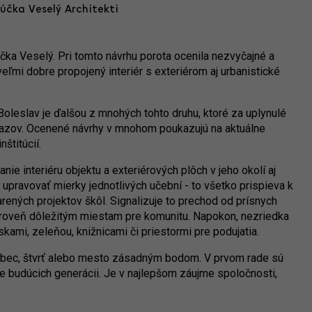
účka Veselý Architekti
Múčka Veselý. Pri tomto návrhu porota ocenila nezvyčajné a
 veľmi dobre propojený interiér s exteriérom aj urbanistické
oleslav je ďalšou z mnohých tohto druhu, ktoré za uplynulé
ťazov. Ocenené návrhy v mnohom poukazujú na aktuálne
štitúcií.
ie interiéru objektu a exteriérových plôch v jeho okolí aj
 upravovať mierky jednotlivých učební - to všetko prispieva k
arených projektov škôl. Signalizuje to prechod od prísnych
ároveň dôležitým miestam pre komunitu. Napokon, nezriedka
kami, zeleňou, knižnicami či priestormi pre podujatia.
e obec, štvrť alebo mesto zásadným bodom. V prvom rade sú
 budúcich generácii. Je v najlepšom záujme spoločnosti,