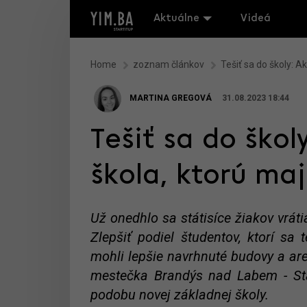
Aktuálne
Videá
Home
zoznam článkov
Tešiť sa do školy: A
MARTINA GREGOVÁ
31.08.2023 18:44
Tešiť sa do škol
škola, ktorú maj
Už onedhlo sa státisíce žiakov vrát
Zlepšiť podiel študentov, ktorí sa 
mohli lepšie navrhnuté budovy a areál
mestečka Brandýs nad Labem - Sta
podobu novej základnej školy.