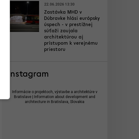
22.06.2026 13:30
Zastávka MHD v
Dúbravke hlási európsky
úspech - v prestížnej
súťaži zaujala
architektúrou aj
prístupom k verejnému
priestoru
Instagram
Informácie o projektoch, výstavbe a architektúre v
Bratislave | Information about development and
architecture in Bratislava, Slovakia