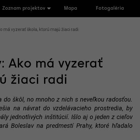
Zoznam projektov
Mapa
Fotogaléria
ko má vyzerať škola, ktorú majú žiaci radi
y: Ako má vyzerať
ú žiaci radi
ia do škôl, no mnoho z nich s neveľkou radosťou.
tešia na návrat do vzdelávacieho prostredia, by
y jednotlivých inštitúcií. Išlo aj o jeden z cieľov
rá Boleslav na predmestí Prahy, ktoré hľadalo