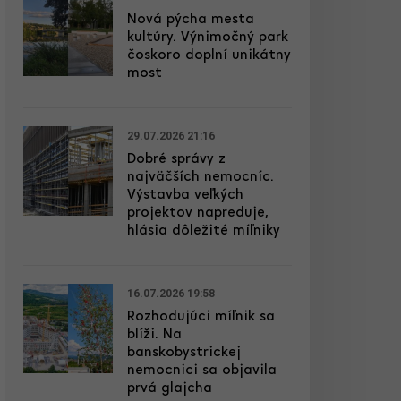
Nová pýcha mesta
kultúry. Výnimočný park
čoskoro doplní unikátny
most
29.07.2026 21:16
Dobré správy z
najväčších nemocníc.
Výstavba veľkých
projektov napreduje,
hlásia dôležité míľniky
16.07.2026 19:58
Rozhodujúci míľnik sa
blíži. Na
banskobystrickej
nemocnici sa objavila
prvá glajcha