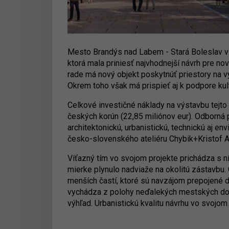
Mesto Brandýs nad Labem - Stará Boleslav v ap
ktorá mala priniesť najvhodnejší návrh pre no
rade má nový objekt poskytnúť priestory na vý
Okrem toho však má prispieť aj k podpore ku
Celkové investičné náklady na výstavbu tejto
českých korún (22,85 miliónov eur). Odborná 
architektonickú, urbanistickú, technickú aj en
česko-slovenského ateliéru Chybik+Kristof A
Víťazný tím vo svojom projekte prichádza s n
mierke plynulo nadviaže na okolitú zástavbu
menších častí, ktoré sú navzájom prepojené d
vychádza z polohy neďalekých mestských dom
výhľad. Urbanistickú kvalitu návrhu vo svojom