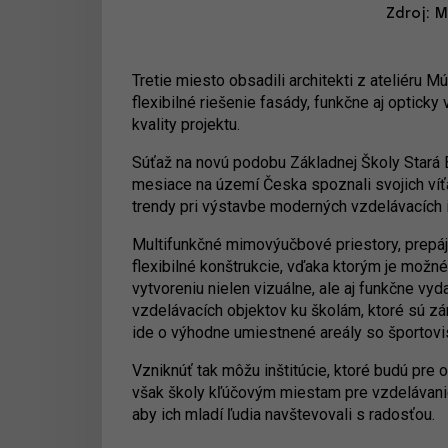
Zdroj: M
Tretie miesto obsadili architekti z ateliéru 
flexibilné riešenie fasády, funkčne aj opticky
kvality projektu.
Súťaž na novú podobu Základnej Školy Stará B
mesiace na území Česka spoznali svojich ví
trendy pri výstavbe moderných vzdelávacích in
Multifunkčné mimovýučbové priestory, prepájan
flexibilné konštrukcie, vďaka ktorým je možné
vytvoreniu nielen vizuálne, ale aj funkčne vyd
vzdelávacích objektov ku školám, ktoré sú z
ide o výhodne umiestnené areály so športovis
Vzniknúť tak môžu inštitúcie, ktoré budú pr
však školy kľúčovým miestam pre vzdelávanie
aby ich mladí ľudia navštevovali s radosťou.