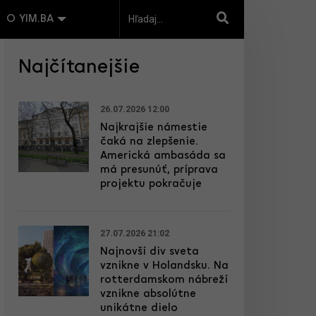
O YIM.BA
Najčítanejšie
26.07.2026 12:00
Najkrajšie námestie
čaká na zlepšenie.
Americká ambasáda sa
má presunúť, príprava
projektu pokračuje
27.07.2026 21:02
Najnovší div sveta
vznikne v Holandsku. Na
rotterdamskom nábreží
vznikne absolútne
unikátne dielo