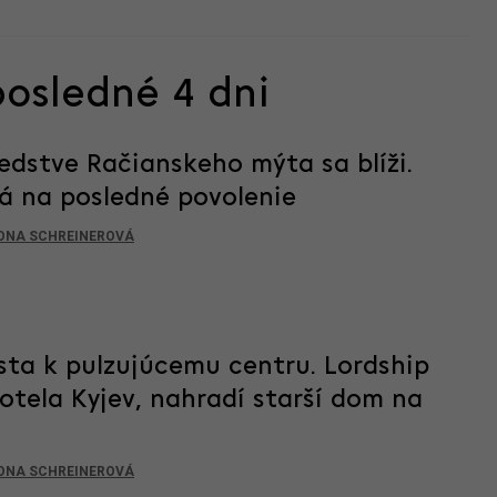
posledné 4 dni
edstve Račianskeho mýta sa blíži.
á na posledné povolenie
ONA SCHREINEROVÁ
ta k pulzujúcemu centru. Lordship
otela Kyjev, nahradí starší dom na
ONA SCHREINEROVÁ