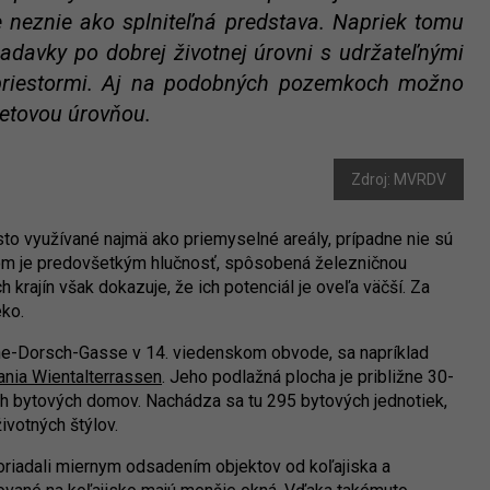
e neznie ako splniteľná predstava. Napriek tomu
žiadavky po dobrej životnej úrovni s udržateľnými
i priestormi. Aj na podobných pozemkoch možno
vetovou úrovňou.
Zdroj: MVRDV
to využívané najmä ako priemyselné areály, prípadne nie sú
om je predovšetkým hlučnosť, spôsobená železničnou
 krajín však dokazuje, že ich potenciál je oveľa väčší. Za
leko.
äthe-Dorsch-Gasse v 14. viedenskom obvode, sa napríklad
nia Wientalterrassen
. Jeho podlažná plocha je približne 30-
ch bytových domov. Nachádza sa tu 295 bytových jednotiek,
ivotných štýlov.
oriadali miernym odsadením objektov od koľajiska a