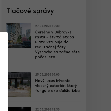
Tlačové správy
27.07.2026 10:30
Čerešne v Dúbravke
rastú – štvrtá etapa
Plaza vstupuje do
realizačnej fázy.
Výstavba sa začne ešte
počas leta
25.06.2026 09:00
Nový luxus bývania:
vlastný exteriér, ktorý
funguje ako ďalšia izba
22.06.2026 13:30