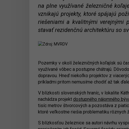
na plne využívané železničné koľaj
vznikajú projekty, ktoré spájajú po
riešeniami a kvalitnými verejným
stavať rezidenčnú architektúru so s
Pozemky v okolí železničných koľajísk sú čas
využívané vôbec a postupne chátrajú. Dôvod
dopravou. Hneď niekoľko projektov z viacerých
príkladmi pritom nemusíme chodiť až tak ďa
V blízkosti slovenských hraníc, v lokalite K
nachádza projekt
dostupného nájomného býva
tisíc metrov štvorcových a pozostáva z piati
ktoré veľkostne riešia problematiku rôznych ž
S blízkosťou železnice sa autori návrhu vysp