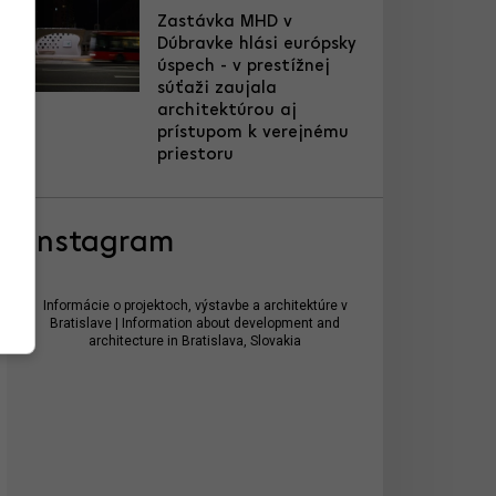
Zastávka MHD v
Dúbravke hlási európsky
úspech - v prestížnej
súťaži zaujala
architektúrou aj
prístupom k verejnému
priestoru
Instagram
Informácie o projektoch, výstavbe a architektúre v
Bratislave | Information about development and
architecture in Bratislava, Slovakia