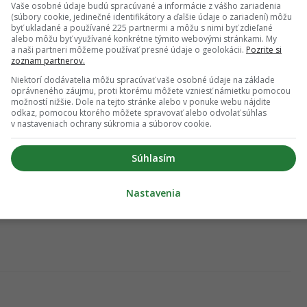
Vaše osobné údaje budú spracúvané a informácie z vášho zariadenia
(súbory cookie, jedinečné identifikátory a ďalšie údaje o zariadení) môžu
byť ukladané a používané 225 partnermi a môžu s nimi byť zdieľané
íkladov štvrtí postavených či plánovaných v blízkosti
alebo môžu byť využívané konkrétne týmito webovými stránkami. My
s pravdepodobne nikdy nevznikol. Na Slovensku by nebolo
a naši partneri môžeme používať presné údaje o geolokácii.
Pozrite si
zoznam partnerov.
niť kvôli povinným ochranným pásmam. Faktom však naďalej
po budovaní nového dostupného bývania bude potrebné
Niektorí dodávatelia môžu spracúvať vaše osobné údaje na základe
oprávneného záujmu, proti ktorému môžete vzniesť námietku pomocou
átranie neprospieva nikomu.
možností nižšie. Dole na tejto stránke alebo v ponuke webu nájdite
odkaz, pomocou ktorého môžete spravovať alebo odvolať súhlas
v nastaveniach ochrany súkromia a súborov cookie.
Súhlasím
Nastavenia