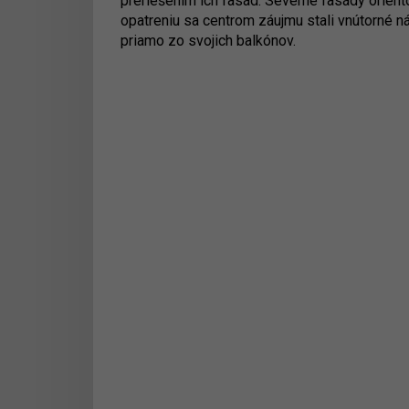
preriešením ich fasád. Severné fasády orien
opatreniu sa centrom záujmu stali vnútorné n
priamo zo svojich balkónov.