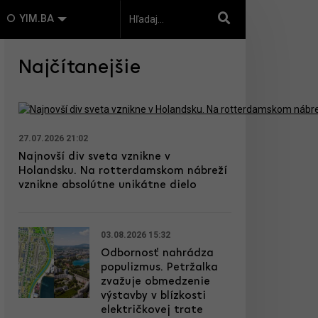
O YIM.BA
Najčítanejšie
27.07.2026 21:02
Najnovší div sveta vznikne v
Holandsku. Na rotterdamskom nábreží
vznikne absolútne unikátne dielo
03.08.2026 15:32
Odbornosť nahrádza
populizmus. Petržalka
zvažuje obmedzenie
výstavby v blízkosti
električkovej trate