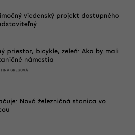
nimočný viedenský projekt dostupného
edstaviteľný
ný priestor, bicykle, zeleň: Ako by mali
taničné námestia
TINA GREGOVÁ
ačuje: Nová železničná stanica vo
cou