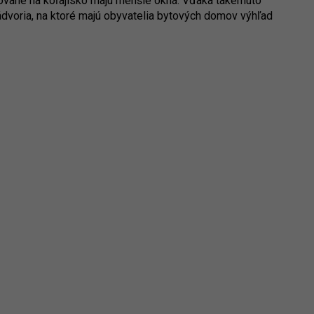
tované na koľajisko majú menšie okná. Vďaka takémuto
ádvoria, na ktoré majú obyvatelia bytových domov výhľad