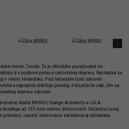
andské mesto Zwolle. To je dlhodobo považované za
tektúry a v podpore pešej a cyklistickej dopravy. Nachádza sa
tí
v celom Holandsku. Pod námestím bolo zároveň
loha a napojenie uľahčuje prestup z bicykla na vlak, čím sa
 hromadnej dopravy zároveň.
vetoznáme štúdia MVRDV, Orange Architects a LOLA
a dosahuje až 125-tisíc metrov štvorcových. Súčasťou novej
é priestory, viaceré stravovacie zariadenia aj občianska