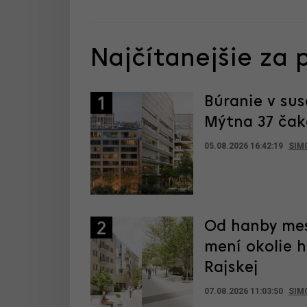
Najčítanejšie za 
Búranie v sus
1
Mýtna 37 čak
05.08.2026 16:42:19
SIM
Od hanby mes
2
mení okolie h
Rajskej
07.08.2026 11:03:50
SIM