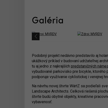
Galéria
Podobný projekt nedávno predstavilo aj hol
ukážkový príklad v budovaní udržateľnej archi
tu aj jedno z najkrajších
predstaničných námes
vybudované parkovisko pre bicykle, ktorého po
podporuje využívanie cyklistickej i verejnej
Na návrhu novej štvrte WärtZ sa podieľali s
Landscape Architects. Celková riešená ploch
štvrte budú obytné objekty, kreatívne pracovn
vybavenosť.