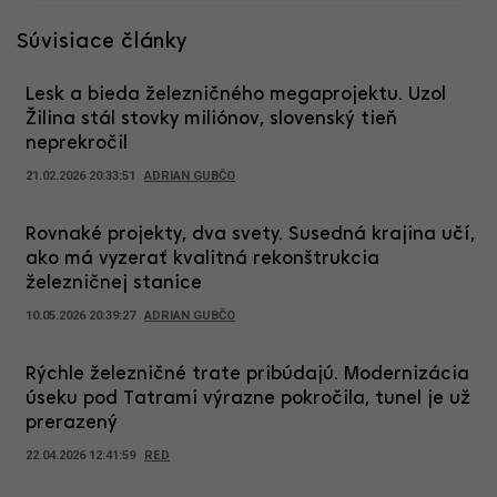
Súvisiace články
Lesk a bieda železničného megaprojektu. Uzol
Žilina stál stovky miliónov, slovenský tieň
neprekročil
21.02.2026 20:33:51
ADRIAN GUBČO
Rovnaké projekty, dva svety. Susedná krajina učí,
ako má vyzerať kvalitná rekonštrukcia
železničnej stanice
10.05.2026 20:39:27
ADRIAN GUBČO
Rýchle železničné trate pribúdajú. Modernizácia
úseku pod Tatrami výrazne pokročila, tunel je už
prerazený
22.04.2026 12:41:59
RED