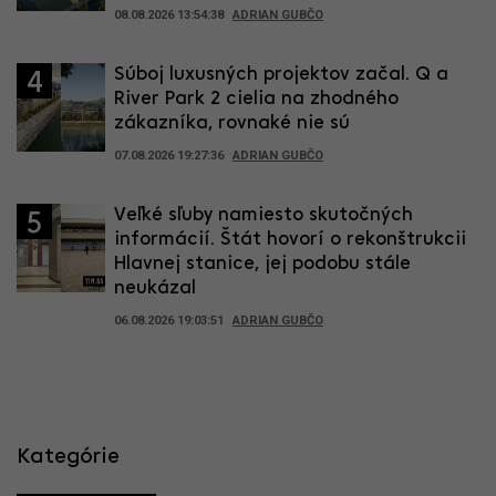
08.08.2026 13:54:38
ADRIAN GUBČO
Súboj luxusných projektov začal. Q a
4
River Park 2 cielia na zhodného
zákazníka, rovnaké nie sú
07.08.2026 19:27:36
ADRIAN GUBČO
Veľké sľuby namiesto skutočných
5
informácií. Štát hovorí o rekonštrukcii
Hlavnej stanice, jej podobu stále
neukázal
06.08.2026 19:03:51
ADRIAN GUBČO
Kategórie