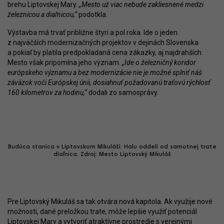
brehu Liptovskej Mary.
„Mesto už viac nebude zakliesnené medzi
železnicou a diaľnicou,“
podotkla.
Výstavba má trvať približne štyri a pol roka. Ide o jeden
z najväčších modernizačných projektov v dejinách Slovenska
a pokiaľ by platila predpokladaná cena zákazky, aj najdrahších.
Mesto však pripomína jeho význam.
„Ide o železničný koridor
európskeho významu a bez modernizácie nie je možné splniť náš
záväzok voči Európskej únii, dosiahnuť požadovanú traťovú rýchlosť
160 kilometrov za hodinu,“
dodali zo samosprávy.
Budúca stanica v Liptovskom Mikuláši. Halu oddelí od samotnej trate
diaľnica. Zdroj: Mesto Liptovský Mikuláš
Pre Liptovský Mikuláš sa tak otvára nová kapitola. Ak využije nové
možnosti, dané preložkou trate, môže lepšie využiť potenciál
Liptovskej Mary a vytvoriť atraktívne prostredie s verejnými