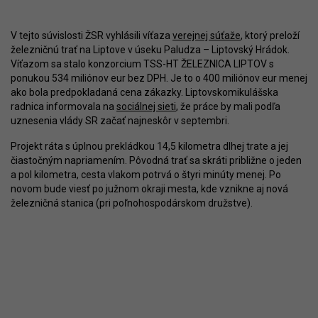
V tejto súvislosti ŽSR vyhlásili víťaza
verejnej súťaže
, ktorý preloží
železničnú trať na Liptove v úseku Paludza – Liptovský Hrádok.
Víťazom sa stalo konzorcium TSS-HT ŽELEZNICA LIPTOV s
ponukou 534 miliónov eur bez DPH. Je to o 400 miliónov eur menej
ako bola predpokladaná cena zákazky. Liptovskomikulášska
radnica informovala na
sociálnej sieti
, že práce by mali podľa
uznesenia vlády SR začať najneskôr v septembri.
Projekt ráta s úplnou prekládkou 14,5 kilometra dlhej trate a jej
čiastočným napriamením. Pôvodná trať sa skráti približne o jeden
a pol kilometra, cesta vlakom potrvá o štyri minúty menej. Po
novom bude viesť po južnom okraji mesta, kde vznikne aj nová
železničná stanica (pri poľnohospodárskom družstve).