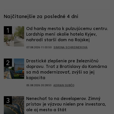
Najčítanejšie za posledné 4 dni
Od hanby mesta k pulzujúcemu centru.
1
Lordship mení okolie hotela Kyjev,
nahradí starší dom na Rajskej
07.08.2026 11:03:50
SIMONA SCHREINEROVÁ
Drastické zlepšenie pre železničnú
2
dopravu. Trať z Bratislavy do Komárna
sa má modernizovať, zvýši sa jej
kapacita
05.08.2026 20:28:53
ADRIAN GUBČO
Nenechať to na developerov. Zimný
3
prístav je výzvou nielen pre investora,
ale aj mesto a štát