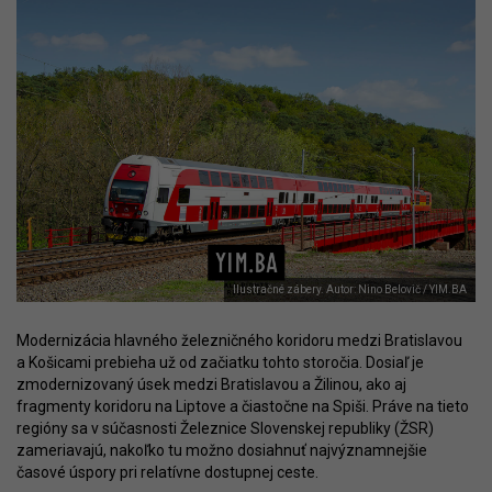
Ilustračné zábery. Autor: Nino Belovič / YIM.BA
Modernizácia hlavného železničného koridoru medzi Bratislavou
a Košicami prebieha už od začiatku tohto storočia. Dosiaľ je
zmodernizovaný úsek medzi Bratislavou a Žilinou, ako aj
fragmenty koridoru na Liptove a čiastočne na Spiši. Práve na tieto
regióny sa v súčasnosti Železnice Slovenskej republiky (ŽSR)
zameriavajú, nakoľko tu možno dosiahnuť najvýznamnejšie
časové úspory pri relatívne dostupnej ceste.