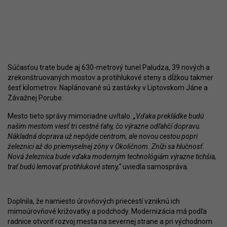
Súčasťou trate bude aj 630-metrový tunel Paludza, 39 nových a
zrekonštruovaných mostov a protihlukové steny s dĺžkou takmer
šesť kilometrov. Naplánované sú zastávky v Liptovskom Jáne a
Závažnej Porube.
Mesto tieto správy mimoriadne uvítalo.
„Vďaka prekládke budú
našim mestom viesť tri cestné ťahy, čo výrazne odľahčí dopravu.
Nákladná doprava už nepôjde centrom, ale novou cestou popri
železnici až do priemyselnej zóny v Okoličnom. Zníži sa hlučnosť.
Nová železnica bude vďaka moderným technológiám výrazne tichšia,
trať budú lemovať protihlukové steny,“
uviedla samospráva.
Doplnila, že namiesto úrovňových priecestí vzniknú ich
mimoúrovňové križovatky a podchody. Modernizácia má podľa
radnice otvoriť rozvoj mesta na severnej strane a pri východnom